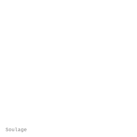
                                           
                                           
                                           
                                           
                                           
                                           
                                           
                                           
                                           
                                           
                                           
                                           
                                           
                                           
Soulage                                    