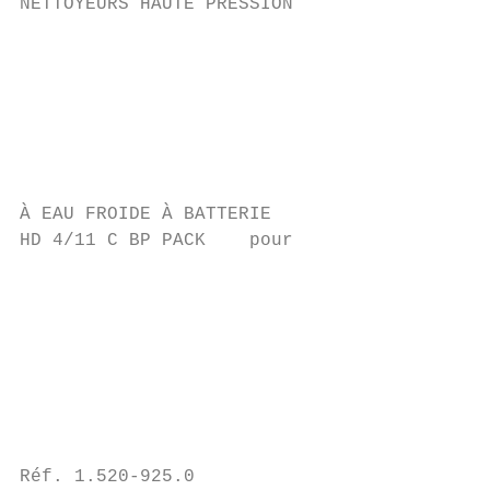
NETTOYEURS HAUTE PRESSION                  
                                           
                                           
                                           
                                           
                                           
                                           
                                           
À EAU FROIDE À BATTERIE                    
HD 4/11 C BP PACK    pour

                                           
                                           
                                           
                                           
                                           
                                           
                                           
                                           
Réf. 1.520-925.0                           