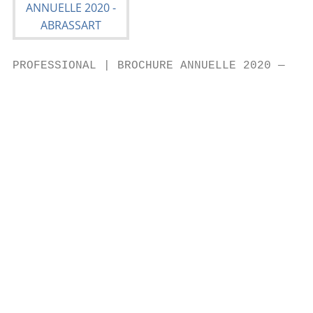
PROFESSIONAL | BROCHURE ANNUELLE 2020 — edi
                                           
                                           
                                           
                                          
                                           
                                           
                                          
                                           
                                           
                                           
                                           
                                           
                                           