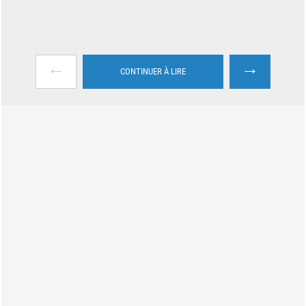
←
→
CONTINUER À LIRE