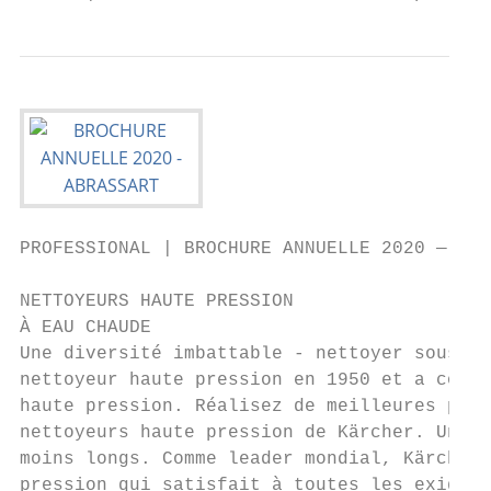
PROFESSIONAL | BROCHURE ANNUELLE 2020 — edition 1 | NETTOYEURS HAUTE PRESSION À EAU CHAUDE

NETTOYEURS HAUTE PRESSION
À EAU CHAUDE
Une diversité imbattable - nettoyer sous haute pression avec Kärcher. Kärcher a inventé le
nettoyeur haute pression en 1950 et a continué depuis lors de raffiner le principe du nettoyage
haute pression. Réalisez de meilleures performances à une consommation réduite grâce aux
nettoyeurs haute pression de Kärcher. Une durée de vie prolongée avec des temps de nettoyage
moins longs. Comme leader mondial, Kärcher offre une gamme étendue de nettoyeurs haute
pression qui satisfait à toutes les exigences en matière de technique et d'applications : à eau
chaude ou froide, à moteur électrique ou thermique, mobile ou stationnaire.

                                                                                                  NOUVEAU

                                                                                                  Nettoyeur haute                                                                Nettoyeur haute
                                                                                                                                     Prix sur                                                                                pour
                                                                                                  pression à eau chaude                                                          pression à eau chaude
                                                                                                  HDS 8/20 G                         demande                                     HDS 8/18-4 C                               € 2.825,-*
                                                                                                  Réf. 1.210-920.0                                                               Réf. 1.174-900.0
                                                                                                   Moteur : essence                                                                Type de courant : 3 Ph / 400 V
                                                                                                   Débit d'eau : 800 l/h                                                          Débit d'eau : 300-800 l/h
                                                                                                    Pression de service : 200 bar                                                  Pression de service : 30-180 bar
                                                                                                     Temp. max. : 80 °C                                                             Temp. max. : 80/155 °C
                                                                                                      Poignée-pistolet Easy!Force                                                    Poignée-pistolet Easy!Force

                                                                                                                                                                                                                                                                 * Prix en euros, hors TVA et contribution de recyclage. Prix valables jusqu'au 31/12/2020. Sous réserve d'erreurs typographiques.
                                                                                                                                                                                 Nettoyeur haute
                                                                                                                                                                                                                             pour
                                                                                                                                                                                 pression à eau chaude
                                                                                                                                                                                 HDS 13/20-4 S                              € 4.929,-*
                                                                                                                                                                                 Réf. 1.071-927.0
                                                                                                                                                                                   Type de courant : 3 Ph / 400 V
                                                                                                                                                                                   