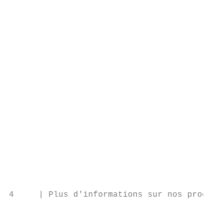
                                           
                                           
                                           
                                           
                                           
                                           
                                           
                                           
                                           
                                           
                                           
                                           
                                           
                                           
4     | Plus d'informations sur nos produit