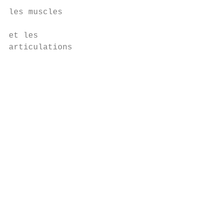
                                           
les muscles

                                           
et les                                     
­articulations

                                           
                                           
                                           
                                           
                                           
                                           
                                           
                                           
                                           
                                           
                                           
                                           
                                           