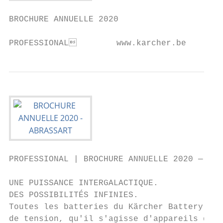
BROCHURE ANNUELLE 2020

PROFESSIONAL        www.karcher.be
PROFESSIONAL | BROCHURE ANNUELLE 2020 — edition 1 | BATTERY UNIVERSE

UNE PUISSANCE INTERGALACTIQUE.                                                                                                                     EXTRÊMEMENT
DES POSSIBILITÉS INFINIES.                                                                                                                        ­INTELLIGENT ET
Toutes les batteries du Kärcher Battery Universe sont compatibles au sein de leur catégorie
de tension, qu'il s'agisse d'appareils de la gamme Professional ou Home & Garden.
                                                                                                                                                  ­ABSOLUMENT SÛR

                                                                                                                                                                                                                                   Mode de stockage
                                                                                                                                                                                                                                   automatique
                                                                                                                                                                                                                                   Durée de vie élevée des
                                                                                                                                                                                                                                   cellules grâce au mode de
                                                                                                                                                                                                                                   stockage automatique,
                                                                                                                                       Afficheur LCD avec Technologie                                                              commandé par processeur.
                                                                                                                                       temps réel
                                                                                                                                       afficheur LCD intégré avec affichage
                                                                                                                                       intelligent du niveau de charge, de                                                         Surveillance automatique

                                                                               36 V
                                                                                                                                       l'autonomie restante et de la durée                                                         des cellules
                                                                                                                                       de charge restante pour des                                                                 protection contre les
                                                                                                                                       informations plus pertinentes et                                                            surcharges pendant la
                                                                                                                                       une meilleure commande                                                                      recharge, contre les
                                                                                                                                                                                                                                   surchauffes et contre les
                                                                                                                                       Puissance maximale élevée                                                                   décharges totales.
                                                                                                                                       Contrôlée par le processeur et
                                                                                                                                       avec une accumulation de chaleur                                                            Des cellules lithium-ion
                                                                                                                                       optimisée.                                                                                  performantes
                                                                                                                                                                                                                                   des performances
                                                                                                                                                                                                                                   constantes à faible
                                                                                                                                                                                                                                   autodécharge et sans effet
                                                                                                                                                                                                                                   de mémoire.

                                 18 V                                                                                                                                                                                              Boîtier avec des
                                                                                