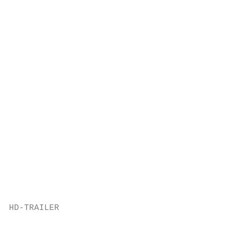
                                           
                                           
                                           
                                           
                                           
                                           
                                           
                                           
                                           
                                           
                                           
                                           
                                           
                                           
HD-TRAILER

                                           