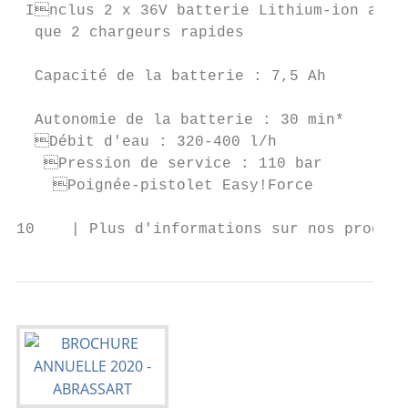
 Inclus 2 x 36V batterie Lithium-ion ainsi
  que 2 chargeurs rapides                  
                                           
  Capacité de la batterie : 7,5 Ah        
                                           
  Autonomie de la batterie : 30 min*      
  Débit d'eau : 320-400 l/h              
   Pression de service : 110 bar         
    Poignée-pistolet Easy!Force           
10    | Plus d'informations sur nos produit