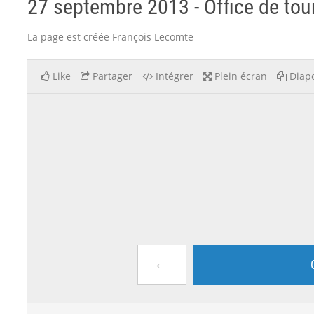
27 septembre 2013 - Office de tou
La page est créée François Lecomte
Like
Partager
Intégrer
Plein écran
Diapo
←