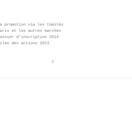
a promotion via les Comités

aris et les autres marchés

ossier d’inscription 2014

ilan des actions 2013

                      1