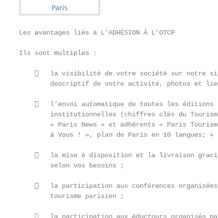
Les avantages liés à L’ADHÉSION À L’OTCP

Ils sont multiples :

       la visibilité de votre société sur notre si
        descriptif de votre activité, photos et lie
       l’envoi automatique de toutes les éditions 
        institutionnelles (chiffres clés du Tourism
        « Paris News » et adhérents « Paris Tourism
        à Vous ! », plan de Paris en 10 langues; « 
       la mise à disposition et la livraison graci
        selon vos besoins ;

       la participation aux conférences organisées
        tourisme parisien ;

       la participation aux éductours organisés pa