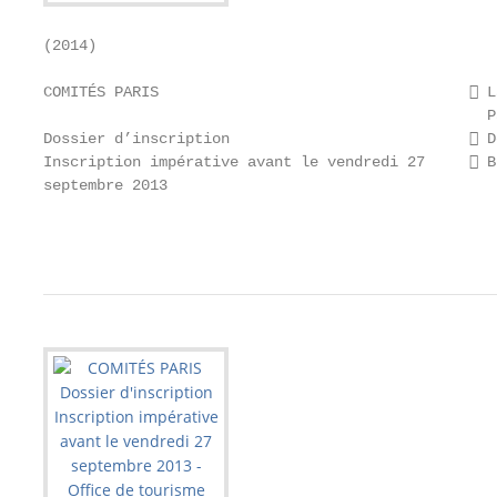
(2014)

COMITÉS PARIS                                    L
                                                  P
Dossier d’inscription                            D
Inscription impérative avant le vendredi 27      B
septembre 2013

                                                   