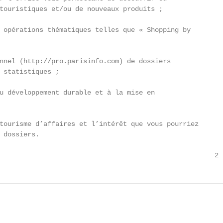
touristiques et/ou de nouveaux produits ;

 opérations thématiques telles que « Shopping by

nnel (http://pro.parisinfo.com) de dossiers

 statistiques ;

u développement durable et à la mise en

tourisme d’affaires et l’intérêt que vous pourriez

 dossiers.

                                                      2