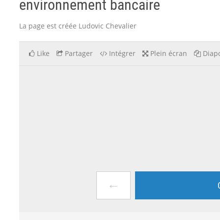
environnement bancaire
La page est créée Ludovic Chevalier
Like
Partager
Intégrer
Plein écran
Diapo
←