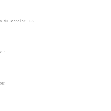
n du Bachelor HES

 :

E)
