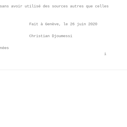
sans avoir utilisé des sources autres que celles

             Fait à Genève, le 26 juin 2020

             Christian Djoumessi

ées

                                              i