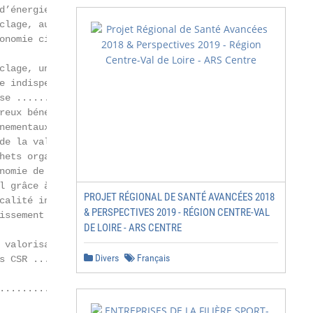
d’énergie .............. 23

lage, au cœur

onomie circulaire .................................23

clage, une source de matière

e indispensable à l’industrie

se ......................................................
eux bénéfices

nementaux ..........................................26

de la valorisation

hets organiques .................................27

nomie de 1,6 milliard de litres

l grâce à l’énergie des déchets .........27

PROJET RÉGIONAL DE SANTÉ AVANCÉES 2018
calité incitative pour réduire

& PERSPECTIVES 2019 - RÉGION CENTRE-VAL
issement et l’incinération .................28

DE LOIRE - ARS CENTRE
 valorisation énergétique

Divers
Français
s CSR ...................................................
..................................................... 29
