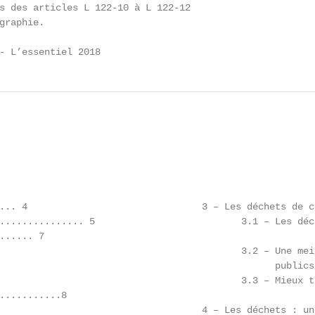
s des articles L 122-10 à L 122-12

graphie.

- L’essentiel 2018
... 4                               3 – Les déchets de c
............... 5                          3.1 – Les déc
...... 7

                                           3.2 – Une mei
                                                 publics
                                           3.3 – Mieux t
...........8

                                    4 – Les déchets : un 