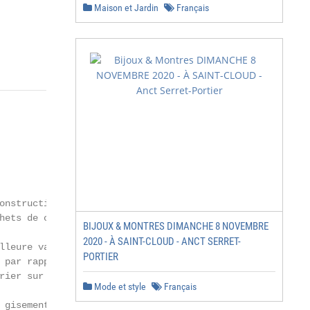
Maison et Jardin
Français
onstruction ......... 21

hets de construction à la loupe ......21

BIJOUX & MONTRES DIMANCHE 8 NOVEMBRE
2020 - À SAINT-CLOUD - ANCT SERRET-
lleure valorisation dans les travaux

PORTIER
 par rapport au bâtiment ..................22

rier sur les chantiers ...........................22

Mode et style
Français
gisement
