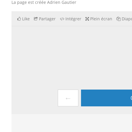
La page est créée Adrien Gautier
Like
Partager
Intégrer
Plein écran
Diapo
←