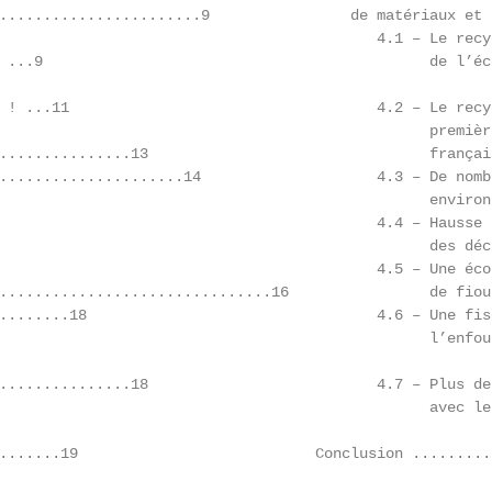
.......................9                de matériaux et 
                                           4.1 – Le recyc
 ...9                                            de l’éc
 ! ...11                                   4.2 – Le recy
                                                 premièr
...............13                                françai
.....................14                    4.3 – De nombr
                                                 environ
                                           4.4 – Hausse 
                                                 des déc
                                           4.5 – Une éco
...............................16                de fiou
........18                                 4.6 – Une fis
                                                 l’enfou
...............18                          4.7 – Plus de
                                                 avec le
.......19                           Conclusion .........