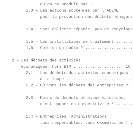
            qu’on ne produit pas ! ................
      1.3 – Les actions soutenues par l’ADEME      
            pour la prévention des déchets ménagers
      1.4 – Sans collecte séparée, pas de recyclage
                                                   
      1.5 – Les installations de traitement .......
      1.6 – Combien ça coûte ? ....................
                                                   
2 – Les déchets des activités                      
    économiques, hors BTP ..................... 16 
      2.1 – Les déchets des activités économiques  
            à la loupe ............................
      2.2 – Où vont les déchets des entreprises ? .
                                                   
      2.3 – Moins de déchets et mieux valorisés,

            c’est gagner en compétitivité ! .......
                                                   
      2.4 – Entreprises, administrations :

            tous responsables, tous exemplaires ! .