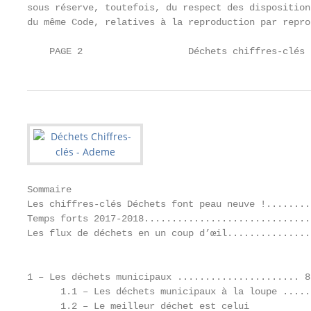
sous réserve, toutefois, du respect des disposition
du même Code, relatives à la reproduction par repro
    PAGE 2                   Déchets chiffres-clés 
Sommaire

Les chiffres-clés Déchets font peau neuve !........
Temps forts 2017-2018..............................
Les flux de déchets en un coup d’œil...............
                                                   
                                                   
1 – Les déchets municipaux ...................... 8
      1.1 – Les déchets municipaux à la loupe .....
      1.2 – Le meilleur déchet est celui           