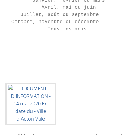
         Janvier, février ou mars          
            Avril, mai ou juin             
     Juillet, août ou septembre            
  Octobre, novembre ou décembre            
              Tous les mois                
                                           
                                           