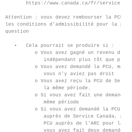
       https://www.canada.ca/fr/services/pr
Attention : vous devez rembourser la PCU si
les conditions d'admissibilité pour la péri
question

   •   Cela pourrait se produire si :

          o Vous avez gagné un revenu d'emp
             indépendant plus tôt que prévu
          o Vous avez demandé la PCU, mais 
             vous n'y aviez pas droit

          o Vous avez reçu la PCU de Servic
             la même période.

          o Si vous avez fait une demande d
             même période

          o Si vous avez demandé la PCU ou 
             auprès de Service Canada, puis
             PCU auprès de l'ARC pour la mê
             vous avez fait deux demandes. 