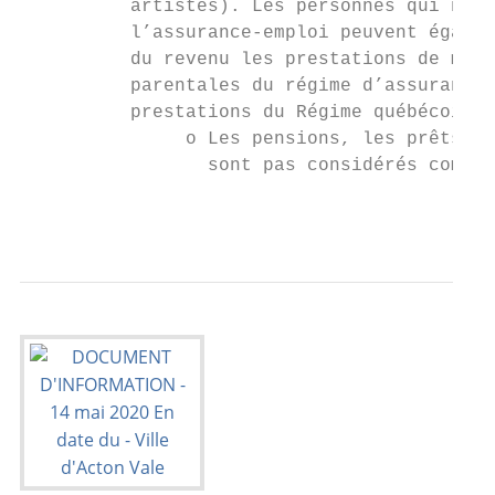
          artistes). Les personnes qui ne s
          l’assurance-emploi peuvent égalem
          du revenu les prestations de mate
          parentales du régime d’assurance-
          prestations du Régime québécois d
               o Les pensions, les prêts au
                 sont pas considérés comme 
                                           