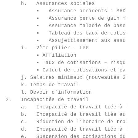
     h.   Assurances sociales              
          ▪   Assurance accidents : SAD – F
          ▪   Assurance perte de gain malad
          ▪   Assurance maladie de base    
          ▪   Tableau des taux de cotisatio
          ▪   Assujettissement aux assuranc
     i.   2ème pilier – LPP                
          ▪ Affiliation                    
          ▪ Taux de cotisations – risque et
          ▪ Calcul de cotisations et partic
     j. Salaires minimaux (nouveautés 2021)
     k. Temps de travail                   
     l. Devoir d’information               
2.   Incapacités de travail                
     a.   Incapacité de travail liée à une 
     b.   Incapacité de travail liée au Cor
     c.   Réduction de l’horaire de travail
     d.   Incapacité de travail liée à un a
     e.   Suspension des cotisations du 2èm