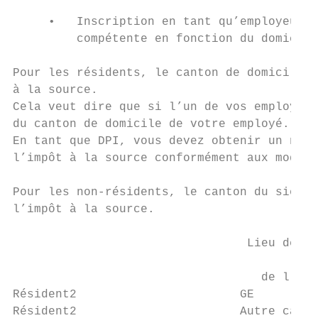
     •   Inscription en tant qu’employeur D
         compétente en fonction du domicile
Pour les résidents, le canton de domicile d
à la source.

Cela veut dire que si l’un de vos employés 
du canton de domicile de votre employé.

En tant que DPI, vous devez obtenir un numé
l’impôt à la source conformément aux modali
Pour les non-résidents, le canton du siège 
l’impôt à la source.

                                 Lieu de ré
                                           
                                   de l'emp
Résident2                       GE         
Résident2                       Autre canto