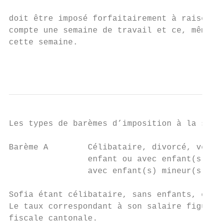
doit être imposé forfaitairement à raison d
compte une semaine de travail et ce, même s
cette semaine.

                                           
Les types de barèmes d’imposition à la sour
Barème A        Célibataire, divorcé, veuf,
                enfant ou avec enfant(s) is
                avec enfant(s) mineur(s) à 
Sofia étant célibataire, sans enfants, c’es
Le taux correspondant à son salaire figure 
fiscale cantonale.
