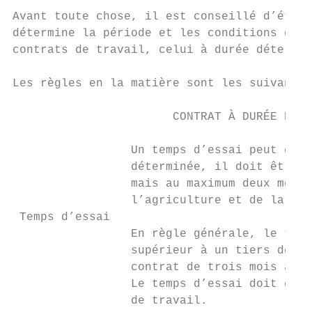
Avant toute chose, il est conseillé d’établ
détermine la période et les conditions de t
contrats de travail, celui à durée détermin
Les règles en la matière sont les suivantes
                       CONTRAT À DURÉE DÉTE
                 Un temps d’essai peut être
                 déterminée, il doit être p
                 mais au maximum deux mois 
                 l’agriculture et de la flo
 Temps d’essai

                 En règle générale, le temp
                 supérieur à un tiers de la
                 contrat de trois mois aura
                 Le temps d’essai doit être
                 de travail.
