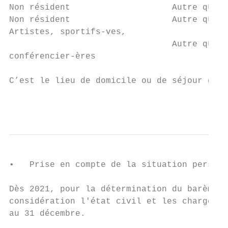
Non résident                    Autre que l
Non résident                    Autre que l
Artistes, sportifs-ves,                    
                                Autre que l
conférencier-ères                          
C’est le lieu de domicile ou de séjour qui 
                                           
•   Prise en compte de la situation personn
Dès 2021, pour la détermination du barème d
considération l'état civil et les charges d
au 31 décembre.
