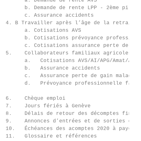
      a. Demande de rente AVS              
      b. Demande de rente LPP - 2ème pilier
      c. Assurance accidents               
4. B Travailler après l’âge de la retraite 
      a. Cotisations AVS                   
      b. Cotisations prévoyance professionn
      c. Cotisations assurance perte de gai
5.    Collaborateurs familiaux agricoles (C
      a.   Cotisations AVS/AI/APG/Amat/AC/A
      b.   Assurance accidents             
      c.   Assurance perte de gain maladie 
      d.   Prévoyance professionnelle facul
6.    Chèque emploi                        
7.    Jours fériés à Genève                
8.    Délais de retour des décomptes finaux
9.    Annonces d’entrées et de sorties des 
10.   Échéances des acomptes 2020 à payer  
11.   Glossaire et références              