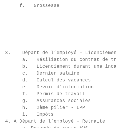
     f.   Grossesse                        
                                          2
3.    Départ de l’employé – Licenciement   
      a.   Résiliation du contrat de travai
      b.   Licenciement durant une incapaci
      c.   Dernier salaire                 
      d.   Calcul des vacances             
      e.   Devoir d’information            
      f.   Permis de travail               
      g.   Assurances sociales             
      h.   2ème pilier - LPP               
      i.   Impôts                          
4. A Départ de l’employé – Retraite        