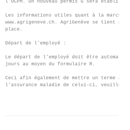
l’OCPM. Un nouveau permis G sera établi et 
Les informations utiles quant à la marche à
www.agrigeneve.ch. AgriGenève se tient à vo
place.

Départ de l’employé :

Le départ de l’employé doit être automatiqu
jours au moyen du formulaire R.

Ceci afin également de mettre un terme aux 
l’assurance maladie de celui-ci, veuillez j
                                           