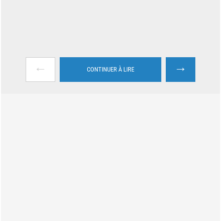
←
→
CONTINUER À LIRE