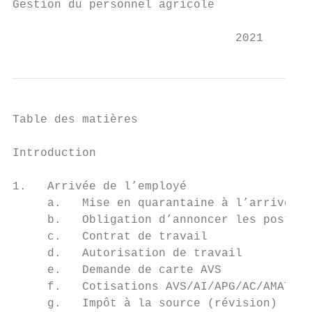
Gestion du personnel agricole

                                2021
Table des matières

Introduction                               
1.   Arrivée de l’employé                  
     a.   Mise en quarantaine à l’arrivée d
     b.   Obligation d’annoncer les postes 
     c.   Contrat de travail               
     d.   Autorisation de travail          
     e.   Demande de carte AVS             
     f.   Cotisations AVS/AI/APG/AC/AMAT/AF
     g.   Impôt à la source (révision)     