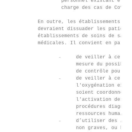
                   personnel existant et du
                   charge des cas de Covid-
           En outre, les établissements de 
           devraient dissuader les patients
           établissements de soins de santé
           médicales. Il convient en partic
                  ₋     de veiller à ce que
                        mesure du possible,
                        de contrôle pour év
                  ₋     de veiller à ce que
                        l'oxygénation extra
                        soient coordonnés d
                        l'activation des pl
                        procédures diagnost
                        ressources humaines
                  ₋     d’utiliser des inst
                        non graves, ou bien