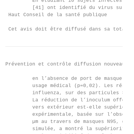
         En étudiant 10 sujets infectés par
         [41] ont identifié du virus sur de
 Haut Conseil de la santé publique

                                           
 Cet avis doit être diffusé dans sa totalit
Prévention et contrôle diffusion nouveaux v
         en l’absence de port de masque à u
         usage médical (p=0,02). Les résult
         influenza, sur des particules > 5 
         La réduction de l’inoculum offerte
         vers extérieur est-elle supérieure
         expérimentale, basée sur l’observa
         µm au travers de masques N95, de t
         simulée, a montré la supériorité d