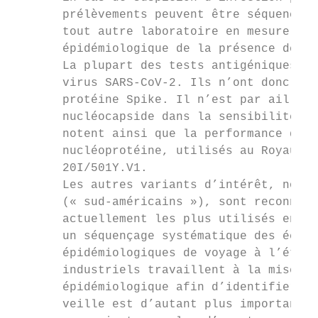
       prélèvements peuvent être séquencés 
       tout autre laboratoire en mesure de 
       épidémiologique de la présence de va
       La plupart des tests antigéniques ra
       virus SARS-CoV-2. Ils n’ont donc a p
       protéine Spike. Il n’est par ailleur
       nucléocapside dans la sensibilité de
       notent ainsi que la performance des 
       nucléoprotéine, utilisés au Royaume-
       20I/501Y.V1.

       Les autres variants d’intérêt, notam
       (« sud-américains »), sont reconnus 
       actuellement les plus utilisés en Fr
       un séquençage systématique des échan
       épidémiologiques de voyage à l’étran
       industriels travaillent à la mise au
       épidémiologique afin d’identifier la
       veille est d’autant plus importante 