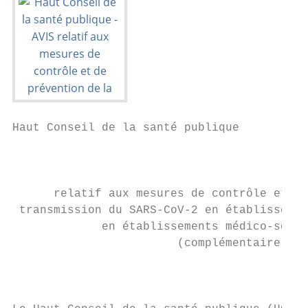
Haut Conseil de la santé publique

                                           
      relatif aux mesures de contrôle et de
 transmission du SARS-CoV-2 en établissemen
             en établissements médico-socia
                        (complémentaire à l
                                           