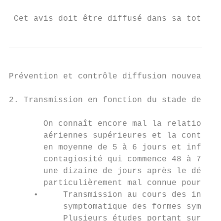
                                           
 Cet avis doit être diffusé dans sa totalit
Prévention et contrôle diffusion nouveaux v
2. Transmission en fonction du stade de l’i
       On connaît encore mal la relation en
       aériennes supérieures et la contagio
       en moyenne de 5 à 6 jours et inférie
       contagiosité qui commence 48 à 72h a
       une dizaine de jours après le début 
       particulièrement mal connue pour les
     •     Transmission au cours des infect
           symptomatique des formes symptom
           Plusieurs études portant sur des