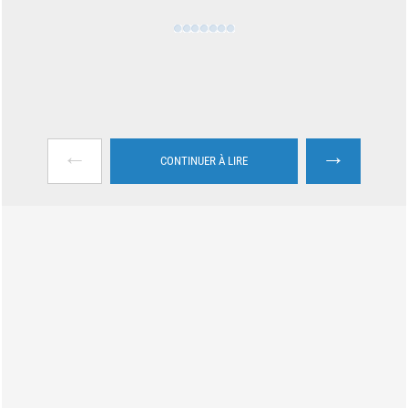
←
→
CONTINUER À LIRE