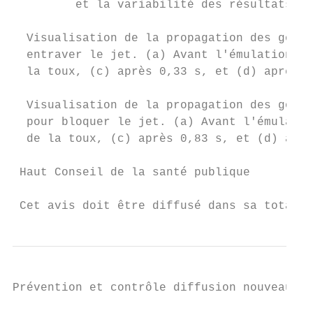
         et la variabilité des résultats en
  Visualisation de la propagation des goutt
  entraver le jet. (a) Avant l'émulation d'
  la toux, (c) après 0,33 s, et (d) après 0
  Visualisation de la propagation des goutt
  pour bloquer le jet. (a) Avant l'émulatio
  de la toux, (c) après 0,83 s, et (d) aprè
 Haut Conseil de la santé publique

                                           
 Cet avis doit être diffusé dans sa totalit
Prévention et contrôle diffusion nouveaux v