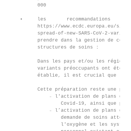
           000

     •     les       recommandations       
           https://www.ecdc.europa.eu/sites
           spread-of-new-SARS-CoV-2-variant
           prendre dans la gestion de ces n
           structures de soins :

           Dans les pays et/ou les régions 
           variants préoccupants ont été id
           établie, il est crucial que les 
           Cette préparation reste une prio
               ₋ l'activation de plans d'in
                   Covid-19, ainsi que pour
               ₋ l’activation de plans de c
                   demande de soins attendu
                   l'oxygène et les système