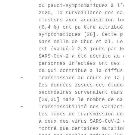
           ou pauci-symptomatiques à l’orig
           2020, la surveillance des cas de
           clusters avec acquisition locale
           (6,4 %) ont pu être attribués à 
           symptomatiques [26]. Cette propo
           dans celle de Chun et al. Le déb
           est évalué à 2,3 jours par He et
           SARS-CoV-2 a été décrite au cour
           personnes infectées ont des symp
           ce qui contribue à la diffusion 
     •     Transmission au cours de la phas
           Des données issues des études de
           secondaires survenaient dans les
           [29,30] mais le nombre de cas po
     •     Transmissibilité des variants d’
           Les modes de transmission des va
           à ceux des virus SARS-CoV-2 décr
           montré que certaines mutations c