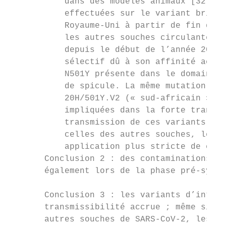
           dans des modèles animaux [32,33]
           effectuées sur le variant britan
           Royaume-Uni à partir de fin déce
           les autres souches circulantes [
           depuis le début de l’année 2021.
           sélectif dû à son affinité accru
           N501Y présente dans le domaine d
           de spicule. La même mutation, et
           20H/501Y.V2 (« sud-africain ») e
           impliquées dans la forte transmi
           transmission de ces variants est
           celles des autres souches, le co
           application plus stricte de ces 
       Conclusion 2 : des contaminations so
       également lors de la phase pré-sympt
       Conclusion 3 : les variants d’intérê
       transmissibilité accrue ; même si le
       autres souches de SARS-CoV-2, les me