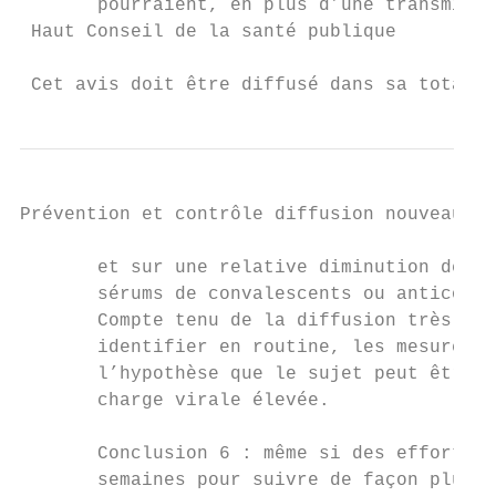
       pourraient, en plus d’une transmissi
 Haut Conseil de la santé publique

                                           
 Cet avis doit être diffusé dans sa totalit
Prévention et contrôle diffusion nouveaux v
       et sur une relative diminution de la
       sérums de convalescents ou anticorps
       Compte tenu de la diffusion très rap
       identifier en routine, les mesures d
       l’hypothèse que le sujet peut être p
       charge virale élevée.

       Conclusion 6 : même si des efforts c
       semaines pour suivre de façon plus e