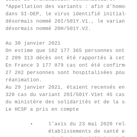
*Appellation des variants : afin d’homogéné
dans SI-DEP, le virus identifié initialemen
désormais nommé 20I/501Y.V1., le variant 50
désormais nommé 20H/501Y.V2.

Au 30 janvier 2021

On estime que 102 177 365 personnes ont été
2 209 313 décès ont été rapportés à cette p
En France 3 177 879 cas ont été confirmés d
27 282 personnes sont hospitalisées pour fo
réanimation.

Au 29 janvier 2021, étaient recensés en Fra
320 cas du variant 20I/501Y.V1et 45 cas du 
du ministère des solidarités et de la santé
Le HCSP a pris en compte

        •     l’avis du 23 mai 2020 relatif
              établissements de santé et en