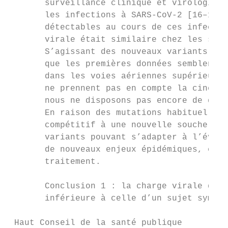
       surveillance clinique et virologique
       les infections à SARS-CoV-2 [16–18].
       détectables au cours de ces infectio
       virale était similaire chez les suje
       S’agissant des nouveaux variants d’i
       que les premières données semblent a
       dans les voies aériennes supérieures
       ne prennent pas en compte la cinétiq
       nous ne disposons pas encore de donn
       En raison des mutations habituelles 
       compétitif à une nouvelle souche, il
       variants pouvant s’adapter à l’évolu
       de nouveaux enjeux épidémiques, et d
       traitement.

       Conclusion 1 : la charge virale d’un
       inférieure à celle d’un sujet sympto
 Haut Conseil de la santé publique
