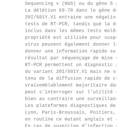
       Sequencing » (NGS) ou du gène S par 
       La délétion 69-70 dans le gène de la
       20I/501Y.V1 entraine une négativatio
       tests de RT-PCR, tandis que la détec
       inclus dans les mêmes tests molécula
       propriété est utilisée pour suspecte
       virus peuvent également donner le mê
       donner une information rapide sur la
       résultat par séquençage de mise en œ
       RT-PCR permettent un diagnostic posi
       du variant 20I/501Y.V1 mais ne sont 
       tenu de la diffusion rapide de cette
       vraisemblablement majoritaire dans u
       peut s’interroger sur l’utilité de g
       bien au contraire une surveillance é
       Les plateformes diagnostiques de la 
       Lyon, Paris-Broussais, Poitiers, Ren
       en routine ce mutant anglais et assu
       En cas de suspicion d’infection par 