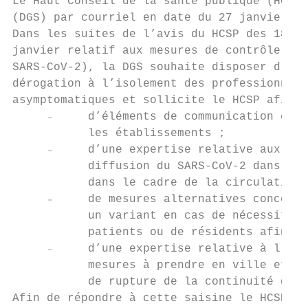
Le Haut Conseil de la santé publique (HCSP)
(DGS) par courriel en date du 27 janvier 20
Dans les suites de l’avis du HCSP des 18 et
janvier relatif aux mesures de contrôle et 
SARS-CoV-2), la DGS souhaite disposer d’élé
dérogation à l’isolement des professionnels
asymptomatiques et sollicite le HCSP afin d
     ₋     d’éléments de communication et d
           les établissements ;

     ₋     d’une expertise relative aux mes
           diffusion du SARS-CoV-2 dans les
           dans le cadre de la circulation 
     ₋     de mesures alternatives concerna
           un variant en cas de nécessité e
           patients ou de résidents afin de
     ₋     d’une expertise relative à l’iso
           mesures à prendre en ville et da
           de rupture de la continuité d’ac
Afin de répondre à cette saisine le HCSP a 