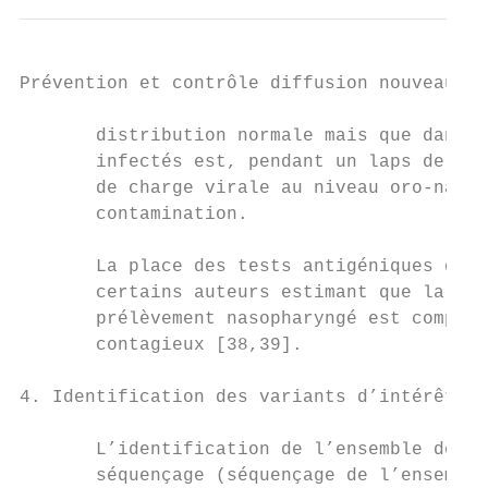
Prévention et contrôle diffusion nouveaux v
       distribution normale mais que dans c
       infectés est, pendant un laps de tem
       de charge virale au niveau oro-naso-
       contamination.

       La place des tests antigéniques dans
       certains auteurs estimant que la per
       prélèvement nasopharyngé est compens
       contagieux [38,39].

4. Identification des variants d’intérêt

       L’identification de l’ensemble des v
       séquençage (séquençage de l’ensemble