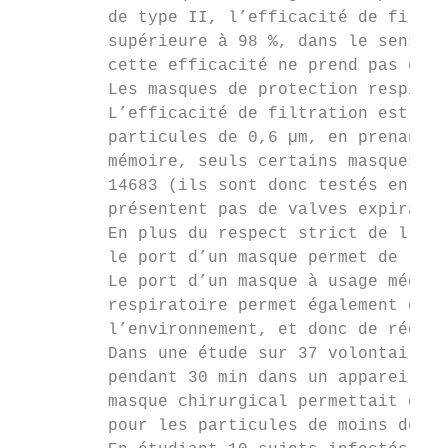
         de type II, l’efficacité de filtra
         supérieure à 98 %, dans le sens de
         cette efficacité ne prend pas en c
         Les masques de protection respirat
         L’efficacité de filtration est mes
         particules de 0,6 µm, en prenant e
         mémoire, seuls certains masques FF
         14683 (ils sont donc testés en ins
         présentent pas de valves expiratoi
         En plus du respect strict de l’hyg
         le port d’un masque permet de rédu
         Le port d’un masque à usage médica
         respiratoire permet également de r
         l’environnement, et donc de réduir
         Dans une étude sur 37 volontaires 
         pendant 30 min dans un appareil co
         masque chirurgical permettait de r
         pour les particules de moins de 5 