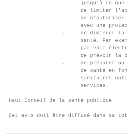
                        jusqu'à ce que les 
                  ₋     de limiter l'accès 
                        de n'autoriser que 
                        avec une protection
                  ₋     de diminuer la char
                        santé. Par exemple,
                        par voie électroniq
                  ₋     de prévoir la parti
                  ₋     de préparer ou d’ad
                        de santé en fonctio
                        sanitaires national
                        services.

 Haut Conseil de la santé publique

                                           
 Cet avis doit être diffusé dans sa totalit