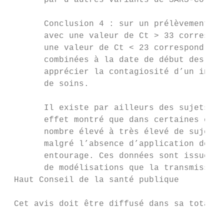
       par d’autres variants de SARS-CoV-2.

       Conclusion 4 : sur un prélèvement na
       avec une valeur de Ct > 33 correspon
       une valeur de Ct < 23 correspond à u
       combinées à la date de début des sym
       apprécier la contagiosité d’un indiv
       de soins.

       Il existe par ailleurs des sujets ou
       effet montré que dans certaines circ
       nombre élevé à très élevé de sujets 
       malgré l’absence d’application des m
       entourage. Ces données sont issues d
       de modélisations que la transmission
 Haut Conseil de la santé publique

                                           
 Cet avis doit être diffusé dans sa totalit