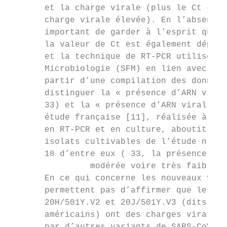
       et la charge virale (plus le Ct –com
       charge virale élevée). En l’absence 
       important de garder à l’esprit que c
       la valeur de Ct est également dépend
       et la technique de RT-PCR utilisée. 
       Microbiologie (SFM) en lien avec le 
       partir d’une compilation des données
       distinguer la « présence d’ARN viral
       33) et la « présence d’ARN viral com
       étude française [11], réalisée à par
       en RT-PCR et en culture, aboutit à d
       isolats cultivables de l’étude n’a m
       18 d’entre eux ( 33, la présence d’A
                modérée voire très faible.

       En ce qui concerne les nouveaux vari
       permettent pas d’affirmer que les su
       20H/501Y.V2 et 20J/501Y.V3 (dits res
       américains) ont des charges virales 