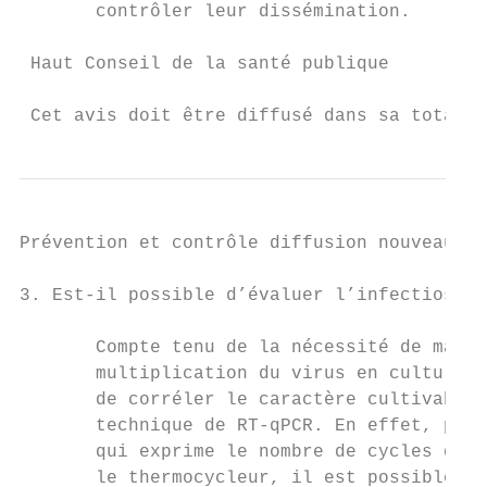
       contrôler leur dissémination.

 Haut Conseil de la santé publique

                                           
 Cet avis doit être diffusé dans sa totalit
Prévention et contrôle diffusion nouveaux v
3. Est-il possible d’évaluer l’infectiosité
       Compte tenu de la nécessité de manip
       multiplication du virus en cultures 
       de corréler le caractère cultivable 
       technique de RT-qPCR. En effet, par 
       qui exprime le nombre de cycles de P
       le thermocycleur, il est possible d’