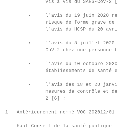
              vis à vis du SARS-CoV-2 [2] ;

        •     l’avis du 19 juin 2020 relati
              risque de forme grave de Covi
              l’avis du HCSP du 20 avril 20
        •     l’avis du 8 juillet 2020 rela
              CoV-2 chez une personne testé
        •     l’avis du 10 octobre 2020 rel
              établissements de santé et le
        •     l’avis des 18 et 20 janvier 2
              mesures de contrôle et de pré
              2 [6] ;

1   Antérieurement nommé VOC 202012/01

    Haut Conseil de la santé publique
