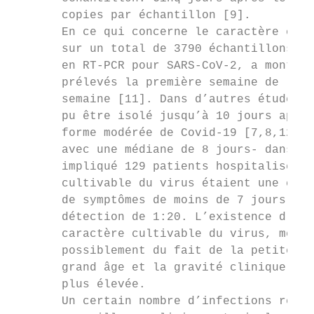
       copies par échantillon [9].

       En ce qui concerne le caractère cult
       sur un total de 3790 échantillons rh
       en RT-PCR pour SARS-CoV-2, a montré 
       prélevés la première semaine de l’in
       semaine [11]. Dans d’autres études c
       pu être isolé jusqu’à 10 jours après
       forme modérée de Covid-19 [7,8,12,13
       avec une médiane de 8 jours- dans le
       impliqué 129 patients hospitalisés, 
       cultivable du virus étaient une char
       de symptômes de moins de 7 jours et 
       détection de 1:20. L’existence d’une
       caractère cultivable du virus, même 
       possiblement du fait de la petite ta
       grand âge et la gravité clinique de 
       plus élevée.

       Un certain nombre d’infections reste