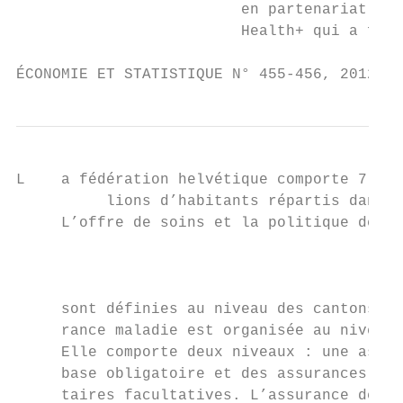
                         en partenariat ave
                         Health+ qui a fina
ÉCONOMIE ET STATISTIQUE N° 455-456, 2012   
L    a fédération helvétique comporte 7,7 m
          lions d’habitants répartis dans 2
     L’offre de soins et la politique de sa
                                           
                                           
                                           
     sont définies au niveau des cantons ma
     rance maladie est organisée au niveau 
     Elle comporte deux niveaux : une assur
     base obligatoire et des assurances sup
     taires facultatives. L’assurance de ba