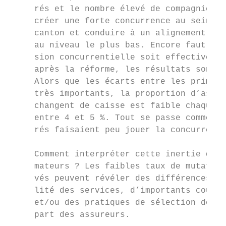
     rés et le nombre élevé de compagnies d
     créer une forte concurrence au sein de
     canton et conduire à un alignement des
     au niveau le plus bas. Encore faut-il 
     sion concurrentielle soit effective. D
     après la réforme, les résultats sont d
     Alors que les écarts entre les primes 
     très importants, la proportion d’assur
     changent de caisse est faible chaque a
     entre 4 et 5 %. Tout se passe comme si
     rés faisaient peu jouer la concurrence
                                           
     Comment interpréter cette inertie des 
     mateurs ? Les faibles taux de mutation
     vés peuvent révéler des différences da
     lité des services, d’importants coûts 
     et/ou des pratiques de sélection des r
     part des assureurs.                   