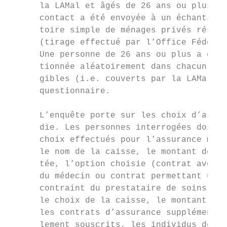
      la LAMal et âgés de 26 ans ou plus. U
      contact a été envoyée à un échantillo
      toire simple de ménages privés résida
      (tirage effectué par l’Office Fédéral
      Une personne de 26 ans ou plus a ensu
      tionnée aléatoirement dans chacun des
      gibles (i.e. couverts par la LAMal) p
      questionnaire.

                                           
      L’enquête porte sur les choix d’assur
      die. Les personnes interrogées doiven
      choix effectués pour l’assurance mala
      le nom de la caisse, le montant de la
      tée, l’option choisie (contrat avec c
      du médecin ou contrat permettant un c
      contraint du prestataire de soins), l
      le choix de la caisse, le montant de 
      les contrats d’assurance supplémentai
      lement souscrits, les individus doive