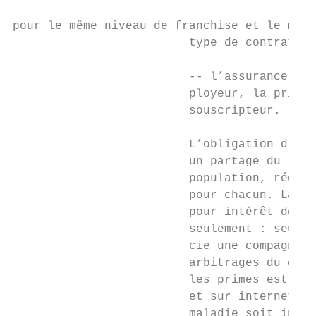
pour le même niveau de franchise et le même
                         type de contrat2 ;
                         -- l’assurance ne 
                         ployeur, la prime 
                         souscripteur.     
                                           
                         L’obligation d’ass
                         un partage du risq
                         population, réduis
                         pour chacun. La st
                         pour intérêt de dé
                         seulement : seul l
                         cie une compagnie 
                         arbitrages du cons
                         les primes est lar
                         et sur internet. L
                         maladie soit intég