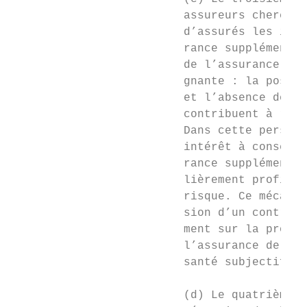
                         assureurs cherchen
                         d’assurés les indi
                         rance supplémentai
                         de l’assurance sup
                         gnante : la possib
                         et l’absence de st
                         contribuent à rédu
                         Dans cette perspec
                         intérêt à conserve
                         rance supplémentai
                         lièrement profitab
                         risque. Ce mécanis
                         sion d’un contrat 
                         ment sur la probab
                         l’assurance de bas
                         santé subjectif de
                         (d) Le quatrième m