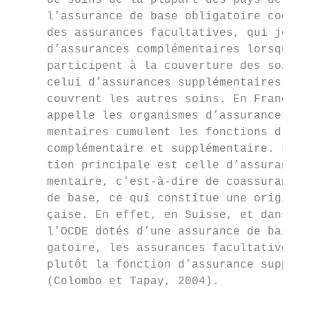
     de soins de la plupart des pays dévelo
     l’assurance de base obligatoire coexis
     des assurances facultatives, qui jouen
     d’assurances complémentaires lorsqu’el
     participent à la couverture des soins 
     celui d’assurances supplémentaires lor
     couvrent les autres soins. En France, 
     appelle les organismes d’assurances co
     mentaires cumulent les fonctions d’ass
     complémentaire et supplémentaire. Leur
     tion principale est celle d’assurance 
     mentaire, c’est-à-dire de coassurance 
     de base, ce qui constitue une original
     çaise. En effet, en Suisse, et dans le
     l’OCDE dotés d’une assurance de base o
     gatoire, les assurances facultatives a
     plutôt la fonction d’assurance supplém
     (Colombo et Tapay, 2004).             
                                           