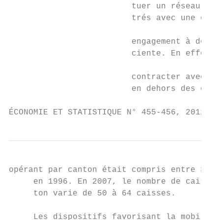
                         tuer un réseau de 
                         trés avec une cont
                                           
                         engagement à déliv
                         ciente. En effet, 
                                           
                         contracter avec to
                         en dehors des cont
ÉCONOMIE ET STATISTIQUE N° 455-456, 2012   
opérant par canton était compris entre 36 e
     en 1996. En 2007, le nombre de caisses
     ton varie de 50 à 64 caisses.         
                                           
     Les dispositifs favorisant la mobilité