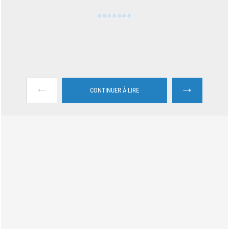
←
→
CONTINUER À LIRE