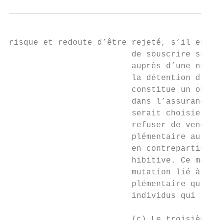
risque et redoute d’être rejeté, s’il envis
                         de souscrire ses a
                         auprès d’une nouve
                         la détention d’une
                         constitue un obsta
                         dans l’assurance d
                         serait choisie pou
                         refuser de vendre 
                         plémentaire au nou
                         en contrepartie le
                         hibitive. Ce mécan
                         mutation lié à la 
                         plémentaire qui ne
                         individus qui juge
                                           
                         (c) Le troisième m