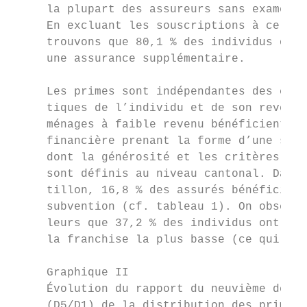
     la plupart des assureurs sans examen m
     En excluant les souscriptions à ce con
     trouvons que 80,1 % des individus ont 
     une assurance supplémentaire.         
                                           
     Les primes sont indépendantes des cara
     tiques de l’individu et de son revenu 
     ménages à faible revenu bénéficient d’
     financière prenant la forme d’une subv
     dont la générosité et les critères d’é
     sont définis au niveau cantonal. Dans 
     tillon, 16,8 % des assurés bénéficient
     subvention (cf. tableau 1). On observe
     leurs que 37,2 % des individus ont opt
     la franchise la plus basse (ce qui amé
     Graphique II

     Évolution du rapport du neuvième décil
     (D5/D1) de la distribution des primes 