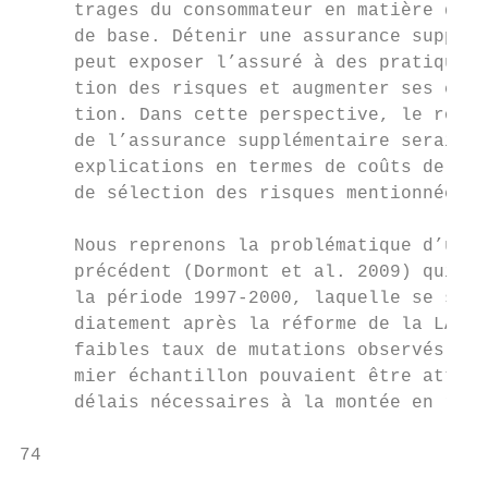
     trages du consommateur en matière d’as
     de base. Détenir une assurance supplém
     peut exposer l’assuré à des pratiques 
     tion des risques et augmenter ses coût
     tion. Dans cette perspective, le rôle 
     de l’assurance supplémentaire serait l
     explications en termes de coûts de mut
     de sélection des risques mentionnées c
                                           
     Nous reprenons la problématique d’un a
     précédent (Dormont et al. 2009) qui po
     la période 1997-2000, laquelle se situ
     diatement après la réforme de la LAMal
     faibles taux de mutations observés sur
     mier échantillon pouvaient être attrib
     délais nécessaires à la montée en régi
74                                         