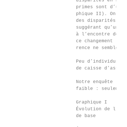
                         disparités en haut
                         primes sont d’une 
                         phique II). On obs
                         des disparités en 
                         suggérant qu’une p
                         à l’encontre des p
                         ce changement rest
                         rence ne semble pa
                                           
                         Peu d’individus ch
                         de caisse d’assura
                                           
                         Notre enquête révè
                         faible : seulement
                         Graphique I

                         Évolution de l’éca
                         de base
