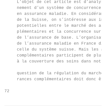
     L’objet de cet article est d’analyser 
     nement d’un système de concurrence rég
     en assurance maladie. En considérant l
     de la Suisse, on s’intéresse aux inter
     potentielles entre le marché des assur
     plémentaires et la concurrence sur le 
     de l’assurance de base. L’organisation
     de l’assurance maladie en France diffè
     celle du système suisse. Mais les assu
     complémentaires participent de plus en
     à la couverture des soins dans notre p
                                           
     question de la régulation du marché de
     rances complémentaires doit donc être 
72                                         