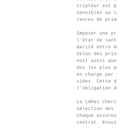
                         cripteur est prévu
                         sensibles au coût 
                         rences de primes e
                                           
                         Imposer une prime 
                         l’état de santé de
                         darité entre malad
                         Selon des principe
                         voit aussi que les
                         dus les plus pauvr
                         en charge par chaq
                         sides. Cette dispo
                         l’obligation de s’
                                           
                         La LAMal cherche à
                         sélection des risq
                         chaque assureur à 
                         contrat. Ensuite, 