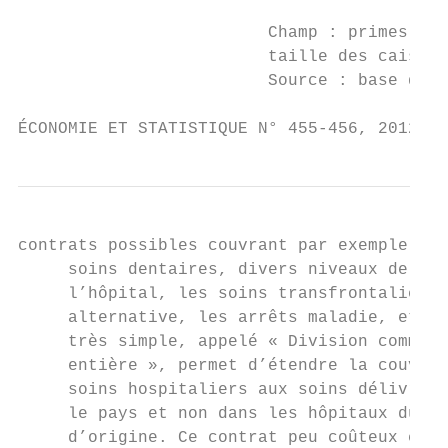
                         Champ : primes off
                         taille des caisses
                         Source : base de d
ÉCONOMIE ET STATISTIQUE N° 455-456, 2012   
contrats possibles couvrant par exemple les
     soins dentaires, divers niveaux de con
     l’hôpital, les soins transfrontaliers,
     alternative, les arrêts maladie, etc. 
     très simple, appelé « Division commune
     entière », permet d’étendre la couvert
     soins hospitaliers aux soins délivrés 
     le pays et non dans les hôpitaux du se
     d’origine. Ce contrat peu coûteux est 