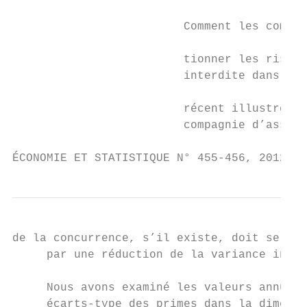
                                           
                         Comment les compag
                                           
                         tionner les risque
                         interdite dans l’a
                                           
                         récent illustre le
                         compagnie d’assura
ÉCONOMIE ET STATISTIQUE N° 455-456, 2012   
de la concurrence, s’il existe, doit se man
     par une réduction de la variance intra
                                           
     Nous avons examiné les valeurs annuell
     écarts-type des primes dans la dimensi