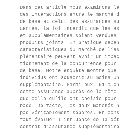
                                           
     Dans cet article nous examinons le rôl
     des interactions entre le marché de l’
     de base et celui des assurances supplé
     Certes, la loi interdit que les assura
     et supplémentaires soient vendues comm
     produits joints. En pratique cependant
     caractéristiques du marché de l’assura
     plémentaire peuvent avoir un impact su
     tionnement de la concurrence pour l’as
     de base. Notre enquête montre que 88 %
     individus ont souscrit au moins une as
     supplémentaire. Parmi eux, 91 % ont so
     cette assurance auprès de la même comp
     que celle qu’ils ont choisie pour l’as
     base. De facto, les deux marchés ne se
     pas véritablement séparés. En conséque
     faut évaluer l’influence de la détenti
     contrat d’assurance supplémentaire sur