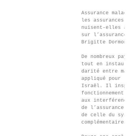
                         Assurance maladie 
                         les assurances sup
                         nuisent-elles à la
                         sur l’assurance de
                         Brigitte Dormont *
                         De nombreux pays o
                         tout en instaurant
                         darité entre malad
                         appliqué pour l’as
                         Israël. Il inspire
                         fonctionnement d’u
                         aux interférences 
                         de l’assurance de 
                         de celle du systèm
                         complémentaires po