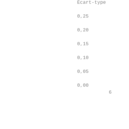
                         Écart-type

                         0,25

                         0,20

                         0,15

                         0,10

                         0,05

                         0,00

                                    6

                                           
                                           
                                           