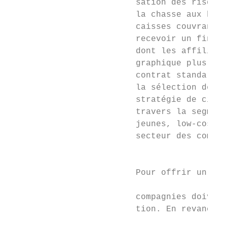
                         sation des risques
                         la chasse aux bons
                         caisses couvrant u
                         recevoir un financ
                         dont les affiliés 
                         graphique plus fav
                         contrat standard j
                         la sélection des r
                         stratégie de cibla
                         travers la segment
                         jeunes, low-cost, 
                         secteur des complé
                                           
                                           
                         Pour offrir un niv
                                           
                         compagnies doivent
                         tion. En revanche,
                                           