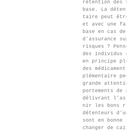
                         rétention des bons
                         base. La détention
                         taire peut être co
                         et avec une faible
                         base en cas de mal
                         d’assurance supplé
                         risques ? Pensons 
                         des individus qui 
                         en principe plus r
                         des médicaments. D
                         plémentaire peut a
                         grande attention p
                         portements de prév
                         délivrant l’assura
                         nir les bons risqu
                         détenteurs d’une a
                         sont en bonne sant
                         changer de caisse 
                                           