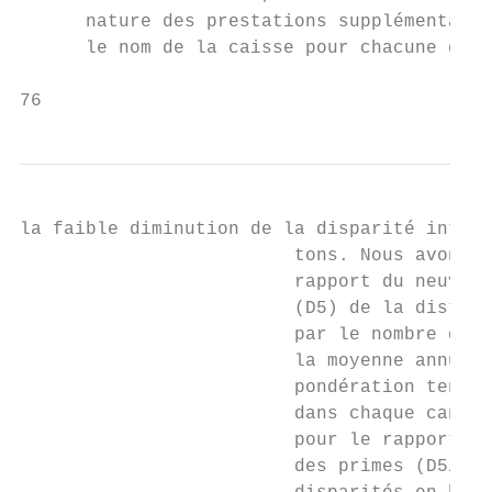
      nature des prestations supplémentaire
      le nom de la caisse pour chacune des 
76                                         
la faible diminution de la disparité intra 
                         tons. Nous avons c
                         rapport du neuvièm
                         (D5) de la distrib
                         par le nombre d’af
                         la moyenne annuell
                         pondération tenant
                         dans chaque canton
                         pour le rapport de
                         des primes (D5/D1)