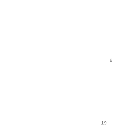
                                           
                                           
                                           
                                           
                                    9

                                           
                                           
                                           
                                           
                                           
                                 19
