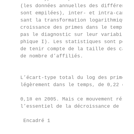
     (les données annuelles des différents 
     sont empilées), inter- et intra-canton
     sant la transformation logarithmique a
     croissance des primes dans le temps n’
     pas le diagnostic sur leur variabilité
     phique I). Les statistiques sont pondé
     de tenir compte de la taille des caiss
     de nombre d’affiliés.                 
                                           
                                           
     L’écart-type total du log des primes d
     légèrement dans le temps, de 0,22 en 1
                                           
     0,18 en 2005. Mais ce mouvement résult
     l’essentiel de la décroissance de l’éc
      Encadré 1
