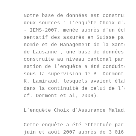
                                           
      Notre base de données est construite 
      deux sources : l’enquête Choix d’Assu
      - IEMS-2007, menée auprès d’un échant
      sentatif des assurés en Suisse par l’
      nomie et de Management de la Santé de
      de Lausanne ; une base de données lon
      construite au niveau cantonal par les
      sation de l’enquête a été conduite pa
      sous la supervision de B. Dormont, P.
      K. Lamiraud, lesquels avaient élaboré
      dans la continuité de celui de l’enqu
      cf. Dormont et al, 2009).            
                                           
      L’enquête Choix d’Assurance Maladie I
                                           
      Cette enquête a été effectuée par tél
      juin et août 2007 auprès de 3 016 ass