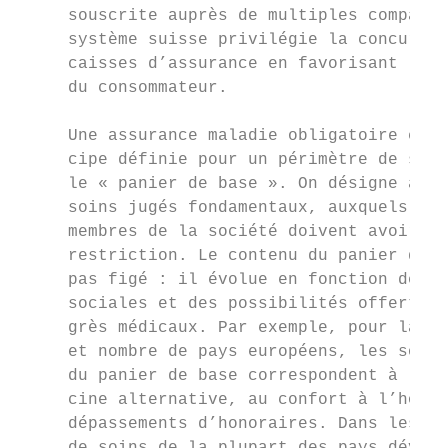
     souscrite auprès de multiples compagni
     système suisse privilégie la concurren
     caisses d’assurance en favorisant le l
     du consommateur.                      
                                           
     Une assurance maladie obligatoire est 
     cipe définie pour un périmètre de soin
     le « panier de base ». On désigne ains
     soins jugés fondamentaux, auxquels tou
     membres de la société doivent avoir ac
     restriction. Le contenu du panier de b
     pas figé : il évolue en fonction des n
     sociales et des possibilités offertes 
     grès médicaux. Par exemple, pour la Fr
     et nombre de pays européens, les soins
     du panier de base correspondent à la m
     cine alternative, au confort à l’hôpit
     dépassements d’honoraires. Dans les sy