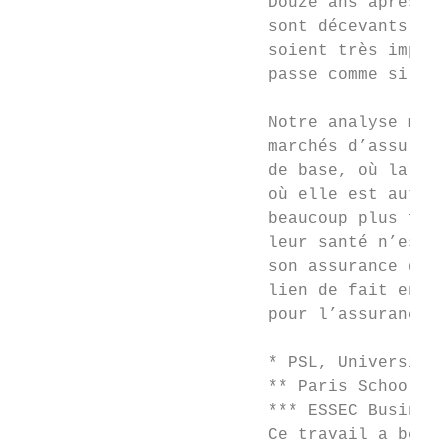
                         Douze ans après l’
                         sont décevants. Bi
                         soient très import
                         passe comme si les
                         Notre analyse mont
                         marchés d’assuranc
                         de base, où la sél
                         où elle est autori
                         beaucoup plus faib
                         leur santé n’est p
                         son assurance de b
                         lien de fait entre
                         pour l’assurance s
                         * PSL, Université 
                         ** Paris School of
                         *** ESSEC Business
                         Ce travail a bénéf