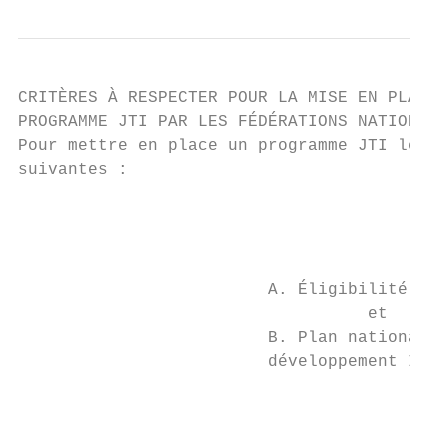
CRITÈRES À RESPECTER POUR LA MISE EN PLACE 
PROGRAMME JTI PAR LES FÉDÉRATIONS NATIONALE
Pour mettre en place un programme JTI les f
suivantes :

                                           
                                           
                                           
                         A. Éligibilité à l
                                   et      
                         B. Plan national d
                         développement ITF 
                                           
                                           