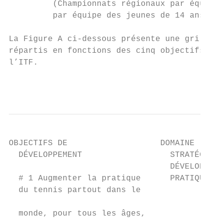
         (Championnats régionaux par équipe
         par équipe des jeunes de 14 ans et
La Figure A ci-dessous présente une grille 
répartis en fonctions des cinq objectifs du
l’ITF.

                                           
OBJECTIFS DE                   DOMAINE     
  DÉVELOPPEMENT                  STRATÉGIQU
                                 DÉVELOPPEM
  # 1 Augmenter la pratique      PRATIQUE  
  du tennis partout dans le                
                                           
  monde, pour tous les âges,               