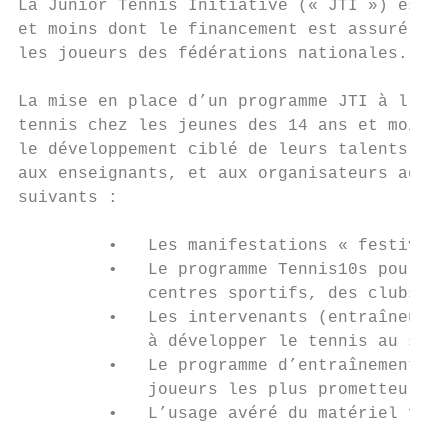
La Junior Tennis Initiative (« JTI ») est u
et moins dont le financement est assuré par
les joueurs des fédérations nationales.

La mise en place d’un programme JTI à l’éch
tennis chez les jeunes des 14 ans et moins,
le développement ciblé de leurs talents au 
aux enseignants, et aux organisateurs admin
suivants :

         •   Les manifestations « festives 
         •   Le programme Tennis10s pour le
             centres sportifs, des clubs de
         •   Les intervenants (entraîneurs 
             à développer le tennis au sein
         •   Le programme d’entraînement de
             joueurs les plus prometteurs d
         •   L’usage avéré du matériel four