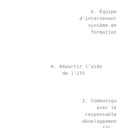
                              G. Équipe    
                          d'intervenants et
                             système de

                              formation    
                                           
                                           
                                           
                H. Répartir l'aide         
                    de l'ITF               
                                           
                                           
                                           
                           I. Communiquer  
                                avec le    
                            responsable de

                           développement   