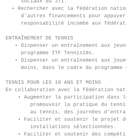
     sociaux du JTI.

  • Rechercher avec la fédération nationale
     d’autres financements pour appuyer le 
     responsabilité incombe aux fédérations
ENTRAÎNEMENT DE TENNIS

   • Dispenser un entraînement aux jeunes d
     programme ITF Tennis10s.

   • Dispenser un entraînement aux joueurs 
     moins, dans le cadre du programme de h
TENNIS POUR LES 10 ANS ET MOINS

En collaboration avec la fédération nationa
    • Augmenter la participation dans les c
        promouvoir la pratique du tennis, o
        au tennis, des journées d’entraînem
    • Faciliter et soutenir le projet des m
        installations sélectionnées.

    • Faciliter et soutenir des compétition