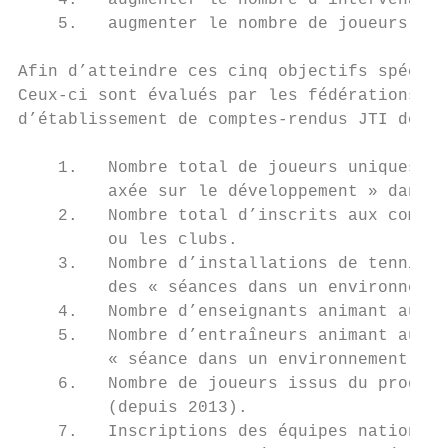
    4.   augmenter le nombre d’intervenants
    5.   augmenter le nombre de joueurs iss
Afin d’atteindre ces cinq objectifs spécifi
Ceux-ci sont évalués par les fédérations na
d’établissement de comptes-rendus JTI de ch
    1.   Nombre total de joueurs uniques (G
         axée sur le développement » dans l
    2.   Nombre total d’inscrits aux compét
         ou les clubs.

    3.   Nombre d’installations de tennis a
         des « séances dans un environnemen
    4.   Nombre d’enseignants animant au mo
    5.   Nombre d’entraîneurs animant au mo
         « séance dans un environnement de 
    6.   Nombre de joueurs issus du program
         (depuis 2013).

    7.   Inscriptions des équipes nationale