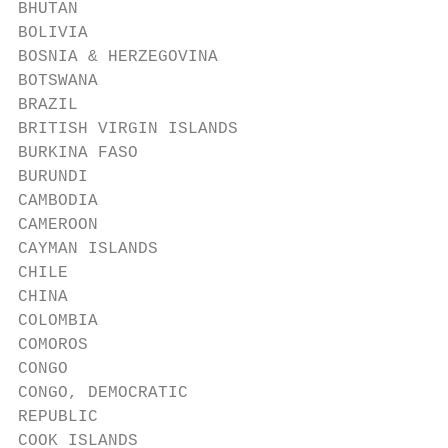
BHUTAN                                   JA
BOLIVIA                                  JO
BOSNIA & HERZEGOVINA                     KA
BOTSWANA                                 KE
BRAZIL                                   KI
BRITISH VIRGIN ISLANDS                   KO
BURKINA FASO                             KU
BURUNDI                                  KY
CAMBODIA                                 LA
CAMEROON                                 LA
CAYMAN ISLANDS                           LE
CHILE                                    LE
CHINA                                    LI
COLOMBIA                                 LI
COMOROS                                  LU
CONGO                                    MA
CONGO, DEMOCRATIC                        MA
REPUBLIC                                 MA
COOK ISLANDS                             MA