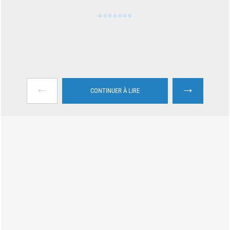
←
→
CONTINUER À LIRE