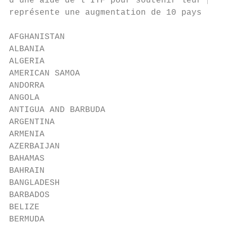
d’une aide de l’ITF pour soutenir leur prog
représente une augmentation de 10 pays lors
AFGHANISTAN                              FI
ALBANIA                                  GA
ALGERIA                                  GE
AMERICAN SAMOA                           GH
ANDORRA                                  GR
ANGOLA                                   GU
ANTIGUA AND BARBUDA                      GU
ARGENTINA                                GU
ARMENIA                                  HA
AZERBAIJAN                               HO
BAHAMAS                                  HO
BAHRAIN                                  IC
BANGLADESH                               IN
BARBADOS                                 IR
BELIZE                                   IR
BERMUDA                                  IR