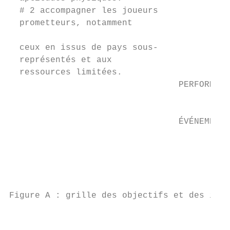
  # 2 accompagner les joueurs              
  prometteurs, notamment

                                           
  ceux en issus de pays sous-

  représentés et aux                       
  ressources limitées.                     
                                 PERFORMANC
                                           
                                           
                                 ÉVÉNEMENTS
                                           
                                           
                                           
                                           
                                           
Figure A : grille des objectifs et des indi
                                           