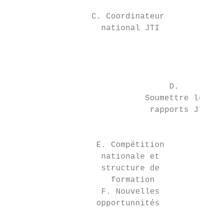
                                           
                 C. Coordinateur

                   national JTI            
                                           
                                           
                                           
                                 D.        
                            Soumettre les  
                             rapports JTI  
                                           
                  E. Compétition           
                   nationale et

                   structure de            
                     formation             
                   F. Nouvelles            
                  opportunnités            
                                           