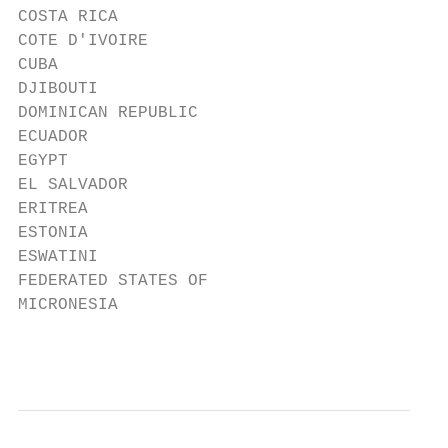
COSTA RICA                               MA
COTE D'IVOIRE                            MA
CUBA                                     MA
DJIBOUTI                                 MA
DOMINICAN REPUBLIC                       ME
ECUADOR                                  MO
EGYPT                                    MO
EL SALVADOR                              MO
ERITREA                                  MY
ESTONIA                                  NA
ESWATINI                                 NE
FEDERATED STATES OF                      NI
MICRONESIA                               NI
                                           