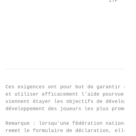
                                  ITF

                                           
                                           
                                           
                                           
                                           
Ces exigences ont pour but de garantir que 
et utiliser efficacement l’aide pourvue par
viennent étayer les objectifs de développem
développement des joueurs les plus promette
Remarque : lorsqu’une fédération nationale 
remet le formulaire de déclaration, elle s’