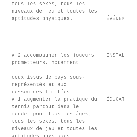
  tous les sexes, tous les                 
  niveaux de jeu et toutes les             
  aptitudes physiques.           ÉVÉNEMENTS
                                           
                                           
                                           
                                           
  # 2 accompagner les joueurs    INSTALLATI
  prometteurs, notamment                   
                                           
  ceux issus de pays sous-                 
  représentés et aux                       
  ressources limitées.                     
  # 1 augmenter la pratique du   ÉDUCATION 
  tennis partout dans le                   
  monde, pour tous les âges,               
  tous les sexes, tous les                 
  niveaux de jeu et toutes les

  aptitudes physiques.
