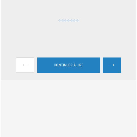
←
→
CONTINUER À LIRE