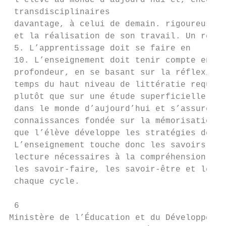
 l’élève au monde d’aujourd’hui et, encore

 transdisciplinaires

 davantage, à celui de demain. rigoureuse e
 et la réalisation de son travail. Un résul
 5. L’apprentissage doit se faire en

 10. L’enseignement doit tenir compte en to
 profondeur, en se basant sur la réflexion,

 temps du haut niveau de littératie requis 
 plutôt que sur une étude superficielle des

 dans le monde d’aujourd’hui et s’assurer d
 connaissances fondée sur la mémorisation.

 que l’élève développe les stratégies de ta
 L’enseignement touche donc les savoirs,

 lecture nécessaires à la compréhension att
 les savoir-faire, les savoir-être et les

 chaque cycle.

 6

Ministère de l’Éducation et du Développemen