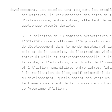
développement. Les peuples sont toujours les premiè
      sécuritaires, la recrudescence des actes de t
      d’islamophobie, entre autres, affectent de ma
      quelconque progrès durable.

      5. La sélection de 18 domaines prioritaires c
      l’OCI-2025 vise à affirmer l’Organisation en 
      de développement dans le monde musulman et au
      paix et de la sécurité, de l’extrémisme viole
      interculturelle et interconfessionnelle, à la
      la santé, à l’éducation, aux droits de l’homm
      et à l’action humanitaire, entre autres. Auta
      à la réalisation de l’objectif primordial du 
      du développement, qu’ils soient ses vecteurs 
      le thème sous-jacent de la croissance inclusi
      ce Programme d’Action :

                                                   
                                                   
                                                   