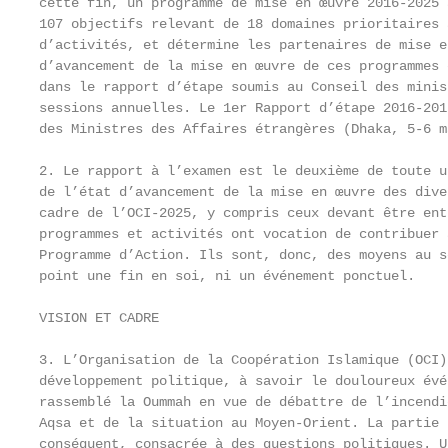
cette fin, un programme de mise en œuvre 2016-2025 
107 objectifs relevant de 18 domaines prioritaires 
d’activités, et détermine les partenaires de mise e
d’avancement de la mise en œuvre de ces programmes 
dans le rapport d’étape soumis au Conseil des minis
sessions annuelles. Le 1er Rapport d’étape 2016-201
des Ministres des Affaires étrangères (Dhaka, 5-6 m
2. Le rapport à l’examen est le deuxième de toute u
de l’état d’avancement de la mise en œuvre des dive
cadre de l’OCI-2025, y compris ceux devant être ent
programmes et activités ont vocation de contribuer 
Programme d’Action. Ils sont, donc, des moyens au s
point une fin en soi, ni un événement ponctuel.

VISION ET CADRE

3. L’Organisation de la Coopération Islamique (OCI)
développement politique, à savoir le douloureux évé
rassemblé la Oummah en vue de débattre de l’incendi
Aqsa et de la situation au Moyen-Orient. La partie 
conséquent, consacrée à des questions politiques. U