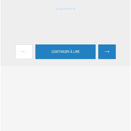
←
→
CONTINUER À LIRE