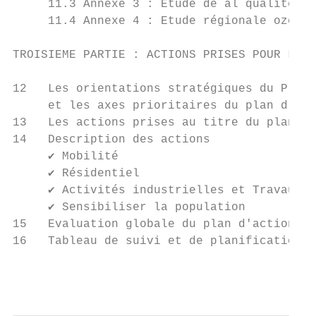
     11.3 Annexe 3 : Etude de al qualité de
     11.4 Annexe 4 : Etude régionale ozone 
TROISIEME PARTIE : ACTIONS PRISES POUR LA Q
12   Les orientations stratégiques du Progr
     et les axes prioritaires du plan d'act
13   Les actions prises au titre du plan lo
14   Description des actions               
     ✔ Mobilité                            
     ✔ Résidentiel                         
     ✔ Activités industrielles et Travaux P
     ✔ Sensibiliser la population          
15   Evaluation globale du plan d'actions  
16   Tableau de suivi et de planification

                                           