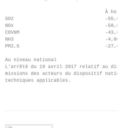
                                   À horizo
SO2                                -55,00% 
NOx                                -50,00% 
COVNM                              -43,00% 
NH3                                -4,00%  
PM2,5                              -27,00% 
Au niveau national

L'arrêté du 19 avril 2017 relatif au dispos
missions des acteurs du dispositif national
techniques applicables.

                                           