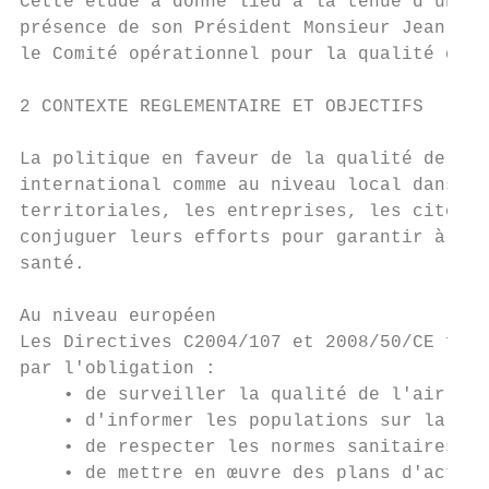
Cette étude a donné lieu à la tenue d'une c
présence de son Président Monsieur Jean-Luc
le Comité opérationnel pour la qualité de l
2 CONTEXTE REGLEMENTAIRE ET OBJECTIFS

La politique en faveur de la qualité de l'a
international comme au niveau local dans to
territoriales, les entreprises, les citoyen
conjuguer leurs efforts pour garantir à cha
santé.

Au niveau européen

Les Directives C2004/107 et 2008/50/CE fixe
par l'obligation :

    • de surveiller la qualité de l'air

    • d'informer les populations sur la qua
    • de respecter les normes sanitaires fi
    • de mettre en œuvre des plans d'action