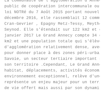
La Communauté de l'agglomération d'Annecy, 
public de coopération intercommunale ou EPC
loi NOTRé du 7 Août 2015 portant nouvelle o
décembre 2016, elle rassemblait 12 communes
Cran-Gevrier , Epagny Metz-Tessy, Meythet, 
Seynod. Elle s'étendait sur 122 km2 et comp
janvier 2017 Le Grand Annecy compte 34 comm
km2 et une population totale qui s'élève à 
d'agglomération relativement dense, avec de
pour donner place à des zones péri-urbaines
Savoie, un secteur tertiaire important s'y 
son territoire .Cependant, Le Grand Annecy 
habitat, déplacements, activités économique
environnement exceptionnel, relève d'une tr
représente un enjeu majeur pour un territoi
de vie offert mais aussi par son dynamisme 
                                           