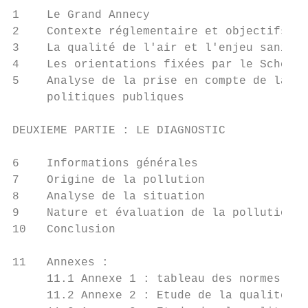
1    Le Grand Annecy                       
2    Contexte réglementaire et objectifs   
3    La qualité de l'air et l'enjeu sanitai
4    Les orientations fixées par le Schéma 
5    Analyse de la prise en compte de la qu
     politiques publiques                  
DEUXIEME PARTIE : LE DIAGNOSTIC

6    Informations générales                
7    Origine de la pollution               
8    Analyse de la situation               
9    Nature et évaluation de la pollution  
10   Conclusion                            
11   Annexes :

     11.1 Annexe 1 : tableau des normes pou
     11.2 Annexe 2 : Etude de la qualité de