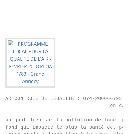
                                           
AR CONTROLE DE LEGALITE : 074-200066793-201
                                   en date 
au quotidien sur la pollution de fond, plus
fond qui impacte le plus la santé des popul