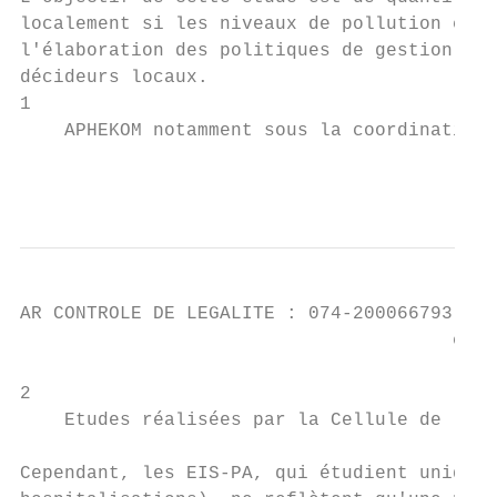
localement si les niveaux de pollution étai
l'élaboration des politiques de gestion du 
décideurs locaux.

1

    APHEKOM notamment sous la coordination 
                                           
AR CONTROLE DE LEGALITE : 074-200066793-201
                                       en d
2

    Etudes réalisées par la Cellule de l'In
Cependant, les EIS-PA, qui étudient uniquem