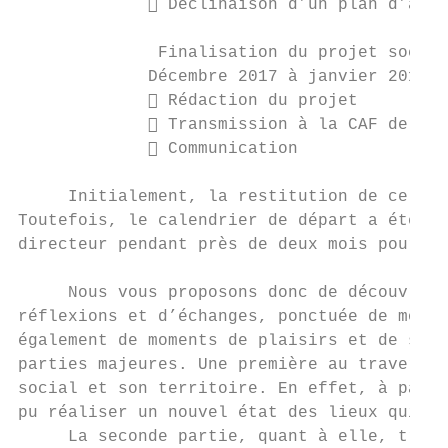
              Déclinaison d’un plan d’acti
              Finalisation du projet social

             Décembre 2017 à janvier 2018

              Rédaction du projet

              Transmission à la CAF de l’I
              Communication

     Initialement, la restitution de ce tra
Toutefois, le calendrier de départ a été qu
directeur pendant près de deux mois pour ra
     Nous vous proposons donc de découvrir 
réflexions et d’échanges, ponctuée de momen
également de moments de plaisirs et de sati
parties majeures. Une première au travers d
social et son territoire. En effet, à parti
pu réaliser un nouvel état des lieux qui a 
     La seconde partie, quant à elle, trait