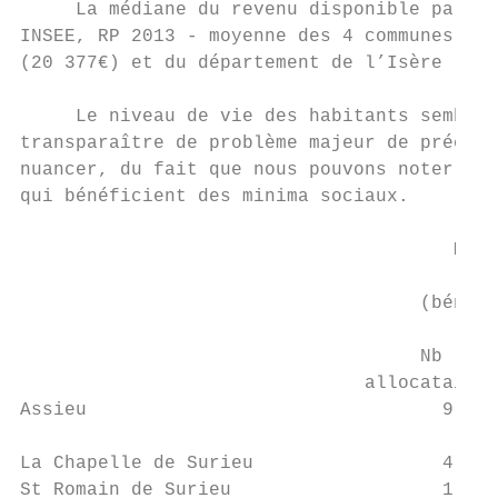
     La médiane du revenu disponible par un
INSEE, RP 2013 - moyenne des 4 communes). E
(20 377€) et du département de l’Isère (21 
     Le niveau de vie des habitants semble 
transparaître de problème majeur de précari
nuancer, du fait que nous pouvons noter, en
qui bénéficient des minima sociaux.

                                           
                                       Mini
                                           
                                    (bénéfi
                                           
                                    Nb     
                               allocataires
Assieu                                9    
La Chapelle de Surieu                 4    
St Romain de Surieu                   1    