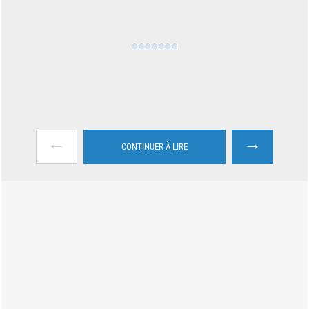
←
→
CONTINUER À LIRE