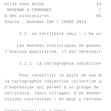
Ville sous Anjou                     14    
 MOYENNE 4 COMMUNES                   7    
% des allocataires                   6%    
Source : Données CAF / INSEE 2014

      1.2. Le territoire vécu : « Ma vie vu
     Les données statistiques ne peuvent êt
l’analyse qualitative, il est nécessaire de
      1.2.1. La cartographie subjective

      Pour recueillir le point de vue des h
la cartographie subjective collective appel
d’expression qui permet à un groupe de pers
territoire, leurs villages, d’en donner leu
visions contrastées ! On peut y retrouver l