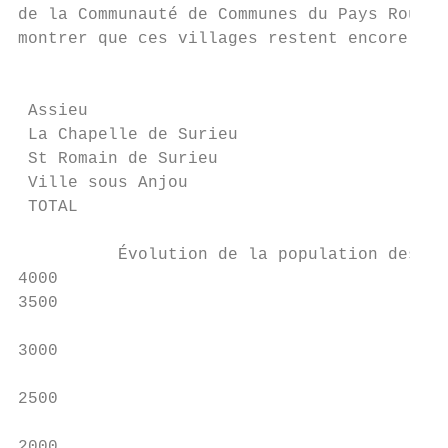
de la Communauté de Communes du Pays Roussi
montrer que ces villages restent encore att
                                        196
 Assieu                                  51
 La Chapelle de Surieu                   34
 St Romain de Surieu                     20
 Ville sous Anjou                        60
 TOTAL                                  167
          Évolution de la population des 4 
4000                                       
3500

                                           
3000

                                           
2500

                                           
2000
