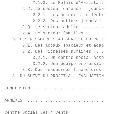
           2.1.3. Le Relais d’Assistants Ma
       2.2. Le secteur enfance – jeunesse .
           2.2.1. Les accueils collectifs d
           2.2.2. Des actions jeunesse en r
       2.3. Le secteur adulte .............
       2.4. Le secteur familles ...........
   3. DES RESSOURCES AU SERVICE DU PROJET .
       3.1. Des locaux spacieux et adaptés 
       3.2. Des richesses humaines ........
           3.2.1. Un centre social associat
           3.2.2. Une équipe professionnell
       3.3. Des ressources financières ....
   4. DU SUIVI DU PROJET A L’ÉVALUATION ...
CONCLUSION ................................
ANNEXES ...................................
Centre Social Les 4 Vents
