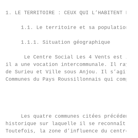
1. LE TERRITOIRE : CEUX QUI L’HABITENT ET C
     1.1. Le territoire et sa population

     1.1.1. Situation géographique

      Le Centre Social Les 4 Vents est impl
il a une vocation intercommunale. Il rayonn
de Surieu et Ville sous Anjou. Il s’agit d’
Communes du Pays Roussillonnais qui compte 
                                           
                                           
     Les quatre communes citées précédemmen
historique sur laquelle il se reconnaît et 
Toutefois, la zone d’influence du centre so