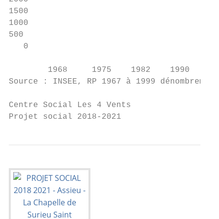
1500                                       
1000                                       
500                                        
   0                                       
                                           
        1968     1975    1982    1990     1
Source : INSEE, RP 1967 à 1999 dénombrement
Centre Social Les 4 Vents

Projet social 2018-2021                    