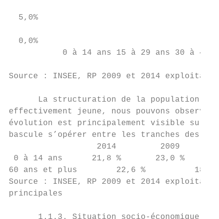
  5,0%

  0,0%

           0 à 14 ans 15 à 29 ans 30 à 44 a
Source : INSEE, RP 2009 et 2014 exploitatio
      La structuration de la population a q
effectivement jeune, nous pouvons observer 
évolution est principalement visible sur le
bascule s’opérer entre les tranches des moi
                  2014         2009     des
 0 à 14 ans      21,8 %       23,0 %    pou
60 ans et plus        22,6 %          18,00
Source : INSEE, RP 2009 et 2014 exploitatio
principales

      1.1.3. Situation socio-économique des