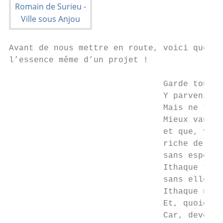
Avant de nous mettre en route, voici quelqu
l’essence même d’un projet !

                               Garde toujou
                               Y parvenir e
                               Mais ne te h
                               Mieux vaut q
                               et que, viei
                               riche de ce 
                               sans espérer
                               Ithaque t'a 
                               sans elle, t
                               Ithaque n'a 
                               Et, quoique 
                               Car, devenu 