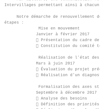
Intervillages permettant ainsi à chacun de 
     Notre démarche de renouvellement de pr
étapes :

              Mise en mouvement

             Janvier à février 2017

              Présentation du cadre de la 
              Constitution du comité techn
              Réalisation de l’état des lie
             Mars à juin 2017

              Évaluation du projet précéde
              Réalisation d’un diagnostic 
              Formalisation des axes straté
             Septembre à décembre 2017

              Analyse des besoins

              Définition des priorités
