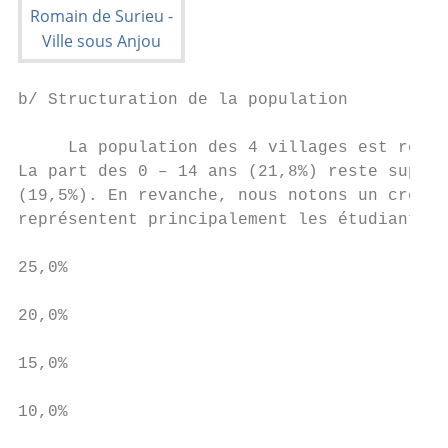
b/ Structuration de la population

     La population des 4 villages est relat
La part des 0 – 14 ans (21,8%) reste supéri
(19,5%). En revanche, nous notons un creux 
représentent principalement les étudiants e
25,0%

20,0%

15,0%                                      
                                           
10,0%

                                           