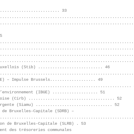
......................... 33

........................................................ 
.........................................................


.........................................................
.........................................................
........................................................
........................................................
uxellois (Stib) ........................... 46

........................................................
E) – Impulse Brussels................... 49

....................................................... 4
’environnement (IBGE) ................... 51

oise (Cirb) .................................... 52

rgente (Siamu) ................................ 52

 de Bruxelles‐Capitale (SDRB) –

........................................................
on de Bruxelles‐Capitale (SLRB) . 53

ent des trésoreries communales
