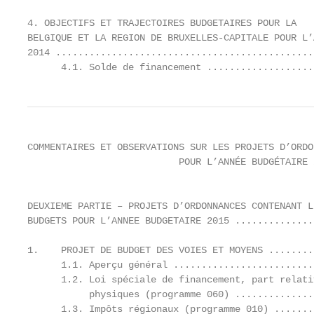
4. OBJECTIFS ET TRAJECTOIRES BUDGETAIRES POUR LA

BELGIQUE ET LA REGION DE BRUXELLES‐CAPITALE POUR L’A
2014 ..............................................
      4.1. Solde de financement ...................
COMMENTAIRES ET OBSERVATIONS SUR LES PROJETS D’ORDO
                           POUR L’ANNÉE BUDGÉTAIRE 
                                                   
DEUXIEME PARTIE – PROJETS D’ORDONNANCES CONTENANT LE
BUDGETS POUR L’ANNEE BUDGETAIRE 2015 ..............
1.    PROJET DE BUDGET DES VOIES ET MOYENS ........
      1.1. Aperçu général .........................
      1.2. Loi spéciale de financement, part relati
           physiques (programme 060) ..............
      1.3. Impôts régionaux (programme 010) .......