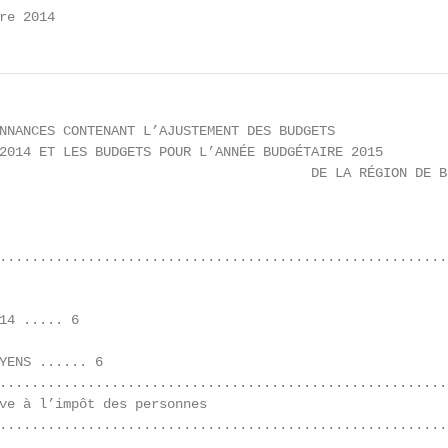
re 2014
NNANCES CONTENANT L’AJUSTEMENT DES BUDGETS

2014 ET LES BUDGETS POUR L’ANNÉE BUDGÉTAIRE 2015

                                       DE LA RÉGION DE B
.........................................................
14 ..... 6

YENS ...... 6

........................................................
ve à l’impôt des personnes

.........................................................
.........................................................