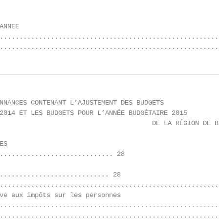
NNEE

........................................................
........................................................
NNANCES CONTENANT L’AJUSTEMENT DES BUDGETS

2014 ET LES BUDGETS POUR L’ANNÉE BUDGÉTAIRE 2015

                                       DE LA RÉGION DE B
S

............................. 28

............................ 28

........................................................
ve aux impôts sur les personnes

.........................................................
.........................................................