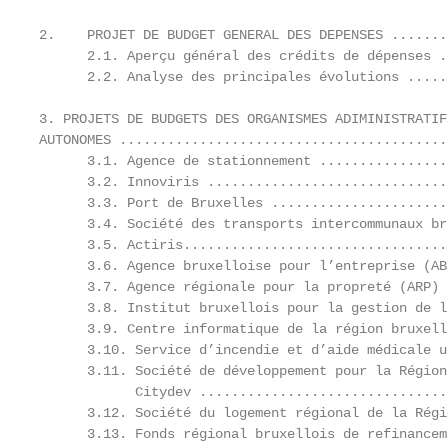
2.    PROJET DE BUDGET GENERAL DES DEPENSES .......
      2.1. Aperçu général des crédits de dépenses .
      2.2. Analyse des principales évolutions .....
3. PROJETS DE BUDGETS DES ORGANISMES ADIMINISTRATIFS
AUTONOMES .........................................
      3.1. Agence de stationnement ................
      3.2. Innoviris ..............................
      3.3. Port de Bruxelles ......................
      3.4. Société des transports intercommunaux br
      3.5. Actiris.................................
      3.6. Agence bruxelloise pour l’entreprise (AB
      3.7. Agence régionale pour la propreté (ARP) 
      3.8. Institut bruxellois pour la gestion de l
      3.9. Centre informatique de la région bruxell
      3.10. Service d’incendie et d’aide médicale u
      3.11. Société de développement pour la Région
            Citydev ...............................
      3.12. Société du logement régional de la Régi
      3.13. Fonds régional bruxellois de refinancem