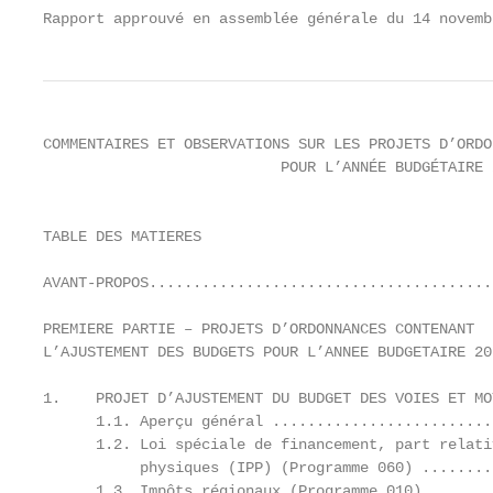
Rapport approuvé en assemblée générale du 14 novemb
COMMENTAIRES ET OBSERVATIONS SUR LES PROJETS D’ORDO
                           POUR L’ANNÉE BUDGÉTAIRE 
                                                   
TABLE DES MATIERES

AVANT‐PROPOS.......................................
PREMIERE PARTIE – PROJETS D’ORDONNANCES CONTENANT

L’AJUSTEMENT DES BUDGETS POUR L’ANNEE BUDGETAIRE 20
1.    PROJET D’AJUSTEMENT DU BUDGET DES VOIES ET MO
      1.1. Aperçu général .........................
      1.2. Loi spéciale de financement, part relati
           physiques (IPP) (Programme 060) ........
      1.3. Impôts régionaux (Programme 010) .......