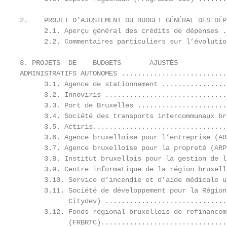
2.    PROJET D’AJUSTEMENT DU BUDGET GÉNÉRAL DES DÉP
      2.1. Aperçu général des crédits de dépenses .
      2.2. Commentaires particuliers sur l’évolutio
3. PROJETS  DE    BUDGETS       AJUSTÉS            
ADMINISTRATIFS AUTONOMES ..........................
      3.1. Agence de stationnement ................
      3.2. Innoviris ..............................
      3.3. Port de Bruxelles ......................
      3.4. Société des transports intercommunaux br
      3.5. Actiris.................................
      3.6. Agence bruxelloise pour l’entreprise (AB
      3.7. Agence bruxelloise pour la propreté (ARP
      3.8. Institut bruxellois pour la gestion de l
      3.9. Centre informatique de la région bruxell
      3.10. Service d’incendie et d’aide médicale u
      3.11. Société de développement pour la Région
            Citydev) ..............................
      3.12. Fonds régional bruxellois de refinancem
            (FRBRTC)...............................