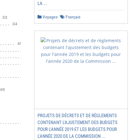
LA ...
Voyages
Français
33

... 34

..... 45

........ 45

........................ 45

.................. 46

.......................... 47

9

PROJETS DE DÉCRETS ET DE RÈGLEMENTS
CONTENANT L'AJUSTEMENT DES BUDGETS
.......................... 53

POUR L'ANNÉE 2019 ET LES BUDGETS POUR
L'ANNÉE 2020 DE LA COMMISSION ...