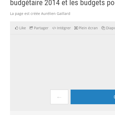
budgétaire 2014 et les budgets pou
La page est créée Aurélien Gaillard
Like
Partager
Intégrer
Plein écran
Diapo
←