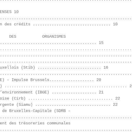
ENSES 10

........................................................ 
n des crédits ................................. 10

    DES           ORGANISMES

......................................... 15

.........................................................
........................................................
........................................................
uxellois (Stib) ........................... 16

........................................................
E) – Impulse Brussels................... 20

) .................................................... 20
’environnement (IBGE) ................... 21

oise (Cirb) .................................... 22

rgente (Siamu) ................................ 22

 de Bruxelles‐Capitale (SDRB –

........................................................
ent des trésoreries communales

........................................................