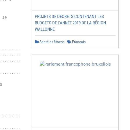
PROJETS DE DÉCRETS CONTENANT LES
10

BUDGETS DE L'ANNÉE 2019 DE LA RÉGION
WALLONNE
Santé et fitness
Français
........ 15

........................ 15

.................. 16

.......................... 18



......................... 22

...................... 23
