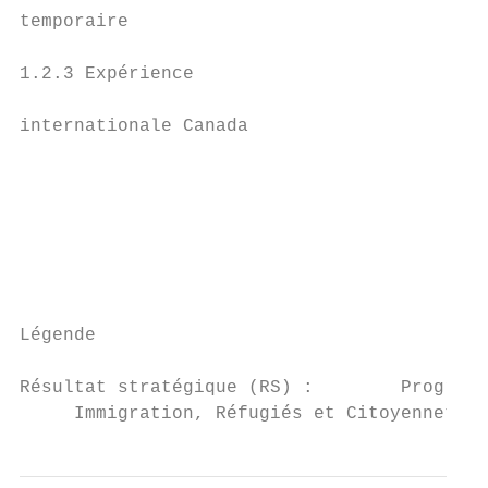
temporaire                                 
                                           
1.2.3 Expérience

                                           
internationale Canada

                                           
                                           
                                           
                                           
                                           
Légende

Résultat stratégique (RS) :        Programm
     Immigration, Réfugiés et Citoyenneté C