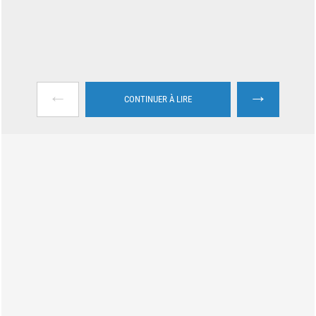
←
→
CONTINUER À LIRE