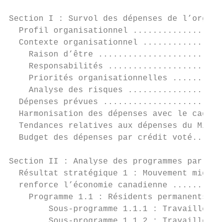
Section I : Survol des dépenses de l’organi
  Profil organisationnel ..................
  Contexte organisationnel ................
    Raison d’être .........................
    Responsabilités .......................
    Priorités organisationnelles ..........
    Analyse des risques ...................
  Dépenses prévues ........................
  Harmonisation des dépenses avec le cadre 
  Tendances relatives aux dépenses du Minis
  Budget des dépenses par crédit voté......
Section II : Analyse des programmes par rés
  Résultat stratégique 1 : Mouvement migrat
  renforce l’économie canadienne ..........
    Programme 1.1 : Résidents permanents pr
        Sous-programme 1.1.1 : Travailleurs
        Sous-programme 1.1.2 : Travailleurs