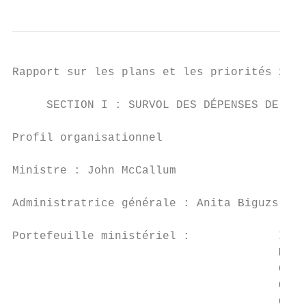
Rapport sur les plans et les priorités 2016
     SECTION I : SURVOL DES DÉPENSES DE L’O
Profil organisationnel

Ministre : John McCallum

Administratrice générale : Anita Biguzs

Portefeuille ministériel :             Immi
                                       Mini
                                       Cito
                                       Orga
                                       Comm