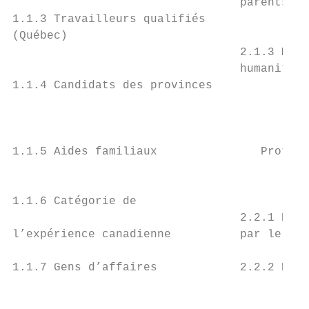
                                 parents et
1.1.3 Travailleurs qualifiés               
(Québec)                                   
                                 2.1.3 Moti
                                 humanitair
1.1.4 Candidats des provinces              
                                           
                                           
                                           
1.1.5 Aides familiaux               Protect
                                           
1.1.6 Catégorie de                         
                                 2.2.1 Réfu
l’expérience canadienne          par le gou
                                           
1.1.7 Gens d’affaires            2.2.2 Réfu
                                           
                                           