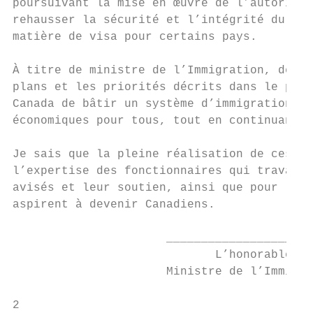
poursuivant la mise en œuvre de l’autorisat
rehausser la sécurité et l’intégrité du Pro
matière de visa pour certains pays.

À titre de ministre de l’Immigration, des R
plans et les priorités décrits dans le prés
Canada de bâtir un système d’immigration so
économiques pour tous, tout en continuant à
Je sais que la pleine réalisation de ces en
l’expertise des fonctionnaires qui travaill
avisés et leur soutien, ainsi que pour leur
aspirent à devenir Canadiens.

                      _____________________
                             L’honorable Jo
                      Ministre de l’Immigra
2                                          