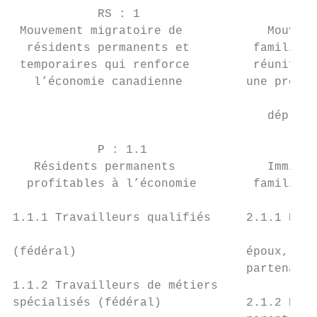
            RS : 1                         
 Mouvement migratoire de            Mouveme
  résidents permanents et         familial 
 temporaires qui renforce         réunifie 
   l’économie canadienne         une protec
                                           
                                    déplacé
            P : 1.1                        
   Résidents permanents             Immigra
  profitables à l’économie        familiaux
1.1.1 Travailleurs qualifiés     2.1.1 Regr
                                           
(fédéral)                        époux, con
                                 partenaire
1.1.2 Travailleurs de métiers              
spécialisés (fédéral)            2.1.2 Regr