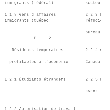
immigrants (fédéral)             secteur pr
                                           
1.1.8 Gens d’affaires            2.2.3 Prog
immigrants (Québec)              réfugiés d
                                           
                                 bureau des
            P : 1.2                        
                                           
   Résidents temporaires         2.2.4 Octr
                                           
  profitables à l’économie       Canada

                                           
                                           
1.2.1 Étudiants étrangers        2.2.5 Exam
                                           
                                 avant renv
                                           
                                           
1.2.2 Autorisation de travail
