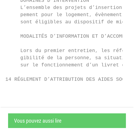
     DOMAINES D’INTERVENTION               
     L’ensemble des projets d’insertion soc
     pement pour le logement, évènement fam
     sont éligibles au dispositif de micro-
                                           
     MODALITÉS D’INFORMATION ET D’ACCOMPAGN
                                           
     Lors du premier entretien, les référen
     gibilité de la personne, sa situation 
     sur le fonctionnement d’un livret de m
14 RÉGLEMENT D’ATTRIBUTION DES AIDES SOCIAL
Vous pouvez aussi lire