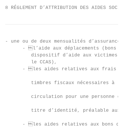
8 RÉGLEMENT D’ATTRIBUTION DES AIDES SOCIALE
- une ou de deux mensualités d’assurance d’un véhicule,                                                       • de l’historique de(s) l’aide(s) accordée(s) dans l’antenne CCAS sur lequel devra figurer : la date, la
      - l’aide aux déplacements (bons de transport, l’aide à la location de véhicule dans le cadre du                 nature et le montant accordé,
         dispositif d’aide aux victimes de véhicules incendiés mis en œuvre par la Ville de Rennes et               • des plafonds de ressources relatifs aux aides facultatives (hors dispositif de micro-épargne accom-
         le CCAS),                                                                                                     pagnée) cf. Annexe 1,
      - les aides relatives aux frais de régularisation administrative concernent les frais d’achat de
                                                                                                                    • des plafonds d’attribution des aides facultatives (hors frais liés à un titre d’identité ou à une pro-
         timbres fiscaux nécessaires à l’obtention de titres, de cartes de séjour et de documents de
                                                                                                                       cédure de régularisation administrative nécessaire(s) à l’obtention de droits et frais de transport
         circulation pour une personne étrangère en France et les frais nécessaires à l’obtention d’un
                                                                                                                       associés) cf. Annexe 5.
         titre d’identité, préalable aux démarches pré citées ou à la perception de droits,
                                                                                                                    Concernant les demandes d’aide à la location de véhicules dans le cadre du dispositif d’aide aux
      - les aides relatives aux bons de transport qui renvoient aux dép