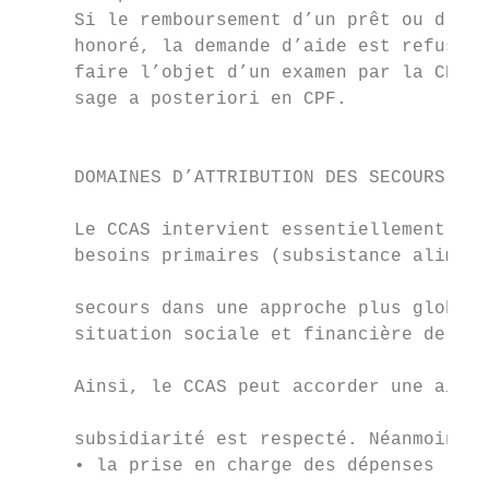
     Si le remboursement d’un prêt ou d’un 
     honoré, la demande d’aide est refusée.
     faire l’objet d’un examen par la CPF, 
     sage a posteriori en CPF.             
                                           
                                           
     DOMAINES D’ATTRIBUTION DES SECOURS DU 
                                           
     Le CCAS intervient essentiellement pou
     besoins primaires (subsistance aliment
                                           
     secours dans une approche plus globale
     situation sociale et financière de la 
                                           
     Ainsi, le CCAS peut accorder une aide 
                                           
     subsidiarité est respecté. Néanmoins, 
     • la prise en charge des dépenses liée