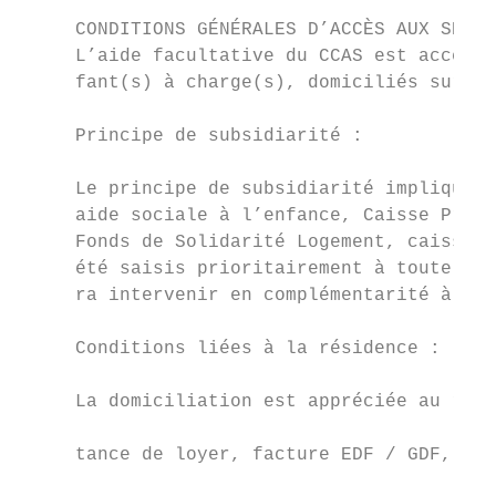
                                           
     CONDITIONS GÉNÉRALES D’ACCÈS AUX SECOU
     L’aide facultative du CCAS est accessi
     fant(s) à charge(s), domiciliés sur la
                                           
     Principe de subsidiarité :

                                           
     Le principe de subsidiarité implique q
     aide sociale à l’enfance, Caisse Prima
     Fonds de Solidarité Logement, caisses 
     été saisis prioritairement à toute dem
     ra intervenir en complémentarité à d’a
                                           
     Conditions liées à la résidence :     
                                           
     La domiciliation est appréciée au rega
                                           
     tance de loyer, facture EDF / GDF, att
                                           