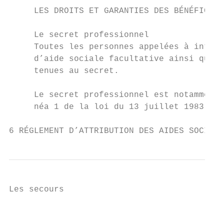
Les secours                                
                                           
                                           