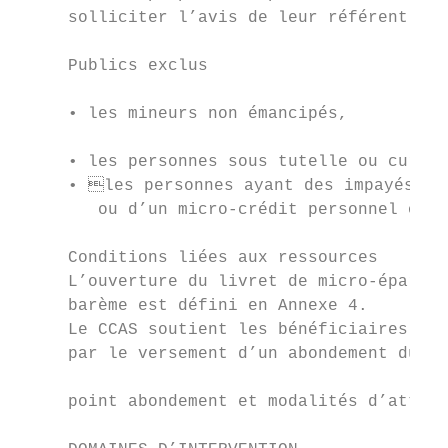
     solliciter l’avis de leur référent.

                                           
     Publics exclus                        
                                           
     • les mineurs non émancipés,

                                           
     • les personnes sous tutelle ou curate
     • les personnes ayant des impayés non
        ou d’un micro-crédit personnel orie
     Conditions liées aux ressources

     L’ouverture du livret de micro-épargne
     barème est défini en Annexe 4.        
     Le CCAS soutient les bénéficiaires du 
     par le versement d’un abondement du CC
                                           
     point abondement et modalités d’attrib
                                           