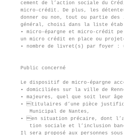
     cement de l’action sociale du Crédit M
     micro-crédit. De plus, les détenteurs 
     donner ou non, tout ou partie des inté
     général, choisi dans la liste établie 
     • micro-épargne et micro-crédit person
     un micro crédit en place ou projeté,  
     • nombre de livret(s) par foyer : un s
                                           
     Public concerné

                                           
     Le dispositif de micro-épargne accompa
     • domiciliées sur la ville de Rennes, 
     • majeures, quel que soit leur âge ou 
     • titulaires d’une pièce justificativ
        Municipal de Nantes,               
     • en situation précaire, dont l’accès
        tion sociale et l’inclusion bancair
     Il sera proposé aux personnes sous Mes