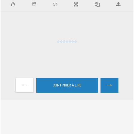
←
→
CONTINUER À LIRE