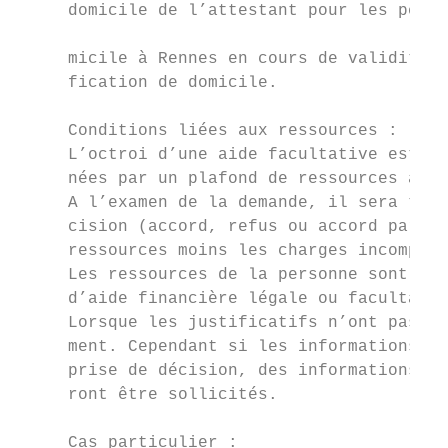
     domicile de l’attestant pour les perso
                                           
     micile à Rennes en cours de validité. 
     fication de domicile.

                                           
     Conditions liées aux ressources :

     L’octroi d’une aide facultative est so
     nées par un plafond de ressources à ne
     A l’examen de la demande, il sera tenu
     cision (accord, refus ou accord partie
     ressources moins les charges incompres
     Les ressources de la personne sont app
     d’aide financière légale ou facultativ
     Lorsque les justificatifs n’ont pas pu
     ment. Cependant si les informations po
     prise de décision, des informations co
     ront être sollicités.                 
                                           
     Cas particulier :                     