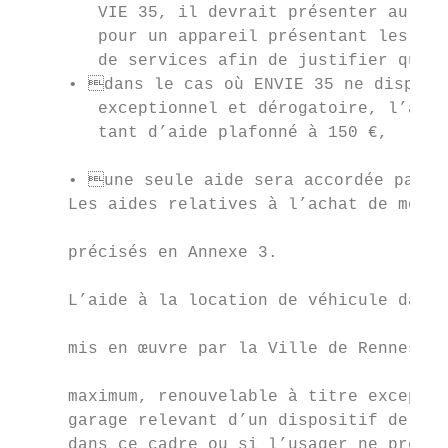
        VIE 35, il devrait présenter au CCA
        pour un appareil présentant les car
        de services afin de justifier que c
     • dans le cas où ENVIE 35 ne disposer
        exceptionnel et dérogatoire, l’acha
        tant d’aide plafonné à 150 €,

                                           
     • une seule aide sera accordée par fo
     Les aides relatives à l’achat de mobil
                                           
     précisés en Annexe 3.

                                           
     L’aide à la location de véhicule dans 
                                           
     mis en œuvre par la Ville de Rennes et
                                           
     maximum, renouvelable à titre exceptio
     garage relevant d’un dispositif de gar
     dans ce cadre ou si l’usager ne présen