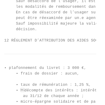
     Sauf désaccord de l’usager, il est pro
     les modalités de remboursement dans le
     En cas de désaccord de l’usager sur l’
     peut être réexaminée par un.e agent de
     Sauf impossibilité majeure la validité
     décision.                             
12 RÉGLEMENT D’ATTRIBUTION DES AIDES SOCIAL
• plafonnement du livret : 3 000 €,        
     • frais de dossier : aucun,           
                                           
     • taux de rémunération : 1,25 %,

     • décompte des intérêts : intérêts dé
        au 31/12 de chaque année ;         
     • micro-épargne solidaire et de partag