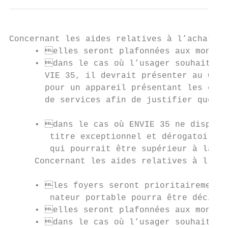
Concernant les aides relatives à l’achat d’
     • elles seront plafonnées aux montant
     • dans le cas où l’usager souhaiterai
       VIE 35, il devrait présenter au CCAS
       pour un appareil présentant les cara
       de services afin de justifier que ce
                                           
     • dans le cas où ENVIE 35 ne disposer
        titre exceptionnel et dérogatoire, 
        qui pourrait être supérieur à la gr
     Concernant les aides relatives à l’ach
                                           
     • les foyers seront prioritairement é
        nateur portable pourra être décidé 
     • elles seront plafonnées aux montant
     • dans le cas où l’usager souhaiterai