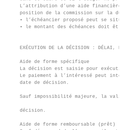
     L’attribution d’une aide financière so
     position de la commission sur la durée
     • l’échéancier proposé peut se situer 
     • le montant des échéances doit être c
                                           
                                           
     EXÉCUTION DE LA DÉCISION : DÉLAI, PAIE
                                           
     Aide de forme spécifique              
     La décision est saisie pour exécution 
     Le paiement à l’intéressé peut interve
     date de décision.                     
                                           
     Sauf impossibilité majeure, la validit
                                           
     décision.

                                           
     Aide de forme remboursable (prêt)     