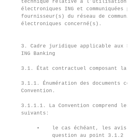
     technique relative à l’utilisation des
     électroniques ING et communiquées par 
     fournisseur(s) du réseau de communicat
     électroniques concerné(s).            
                                           
                                           
     3. Cadre juridique applicable aux Serv
     ING Banking                           
                                           
     3.1. État contractuel composant la con
                                           
     3.1.1. Énumération des documents const
     Convention.                           
                                           
     3.1.1.1. La Convention comprend les do
     suivants:                             
                                           
          •    le cas échéant, les avis de 
               question au point 3.1.2 ;   