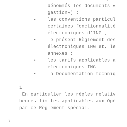
               dénommés les documents «Pouv
               gestion») ;                 
          •    les conventions particulière
               certaines fonctionnalités de
               électroniques d’ING ;       
          •    le présent Règlement des Ser
               électroniques ING et, le cas
               annexes ;                   
          •    les tarifs applicables aux S
               électroniques ING;          
          •    la Documentation technique r
     1

      En particulier les règles relatives a
     heures limites applicables aux Opérati
     par ce Règlement spécial.

 7