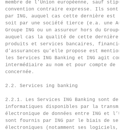
membre de l’Union européenne, sauf stipulat
convention contraire expresse. Ils sont fou
par ING, auquel cas cette dernière est le «
soit par une société tierce (e.a. une Autre
Groupe ING ou un assureur hors du Groupe IN
auquel cas la qualité de cette dernière au 
produits et services bancaires, financiers 
d’assurances qu’elle propose est mentionnée
les Services ING Banking et ING agit comme 
intermédiaire au nom et pour compte de la s
concernée.                                 
                                           
2.2. Services ing banking                  
                                           
2.2.1. Les Services ING Banking sont des se
informatiques disponibles par la transmissi
électronique de données entre ING et l’Util
sont fournis par ING par le biais de ses sy
électroniques (notamment ses logiciels, ses