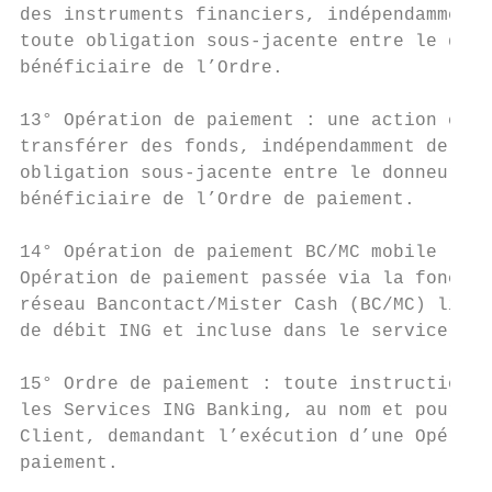
des instruments financiers, indépendamment 
toute obligation sous-jacente entre le donn
bénéficiaire de l’Ordre.                   
                                           
13° Opération de paiement : une action cons
transférer des fonds, indépendamment de tou
obligation sous-jacente entre le donneur d’
bénéficiaire de l’Ordre de paiement.       
                                           
14° Opération de paiement BC/MC mobile : un
Opération de paiement passée via la fonctio
réseau Bancontact/Mister Cash (BC/MC) liée 
de débit ING et incluse dans le service ing
                                           
15° Ordre de paiement : toute instruction d
les Services ING Banking, au nom et pour co
Client, demandant l’exécution d’une Opérati
paiement.                                  