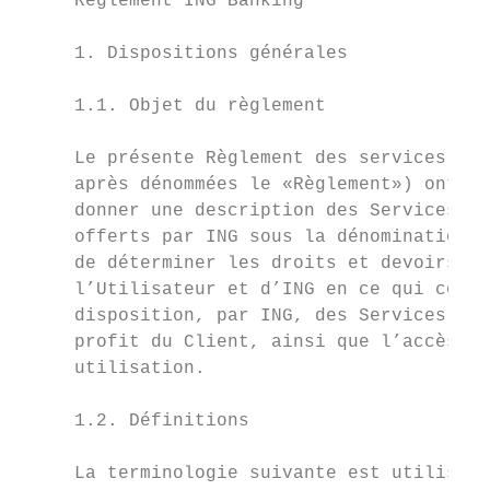
     Règlement ING Banking

     1. Dispositions générales             
                                           
     1.1. Objet du règlement               
                                           
     Le présente Règlement des services ING
     après dénommées le «Règlement») ont po
     donner une description des Services él
     offerts par ING sous la dénomination I
     de déterminer les droits et devoirs du
     l’Utilisateur et d’ING en ce qui conce
     disposition, par ING, des Services ING
     profit du Client, ainsi que l’accès à 
     utilisation.                          
                                           
     1.2. Définitions                      
                                           
     La terminologie suivante est utilisée 