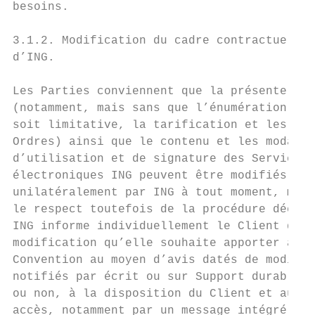
besoins.                                   
                                           
3.1.2. Modification du cadre contractuel à 
d’ING.                                     
                                           
Les Parties conviennent que la présente Con
(notamment, mais sans que l’énumération sui
soit limitative, la tarification et les pla
Ordres) ainsi que le contenu et les modalit
d’utilisation et de signature des Services 
électroniques ING peuvent être modifiés    
unilatéralement par ING à tout moment, moye
le respect toutefois de la procédure décrit
ING informe individuellement le Client de t
modification qu’elle souhaite apporter à la
Convention au moyen d’avis datés de modific
notifiés par écrit ou sur Support durable, 
ou non, à la disposition du Client et auque
accès, notamment par un message intégré aux