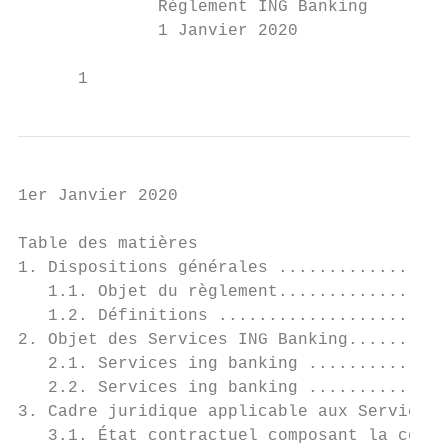
              Règlement ING Banking

              1 Janvier 2020

      1
1er Janvier 2020

Table des matières

1. Dispositions générales .................
   1.1. Objet du règlement.................
   1.2. Définitions .......................
2. Objet des Services ING Banking..........
   2.1. Services ing banking ..............
   2.2. Services ing banking ..............
3. Cadre juridique applicable aux Services 
   3.1. État contractuel composant la conve