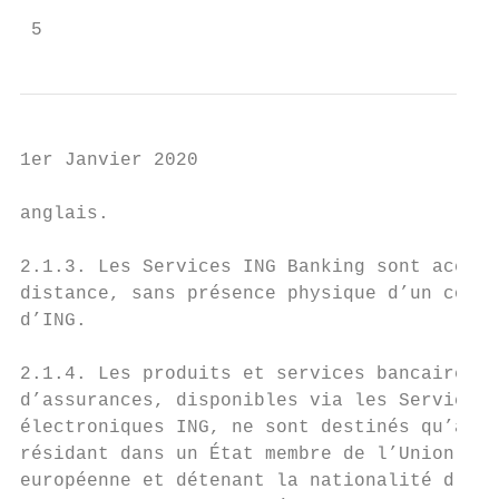
 5
1er Janvier 2020

anglais.                                   
                                           
2.1.3. Les Services ING Banking sont access
distance, sans présence physique d’un colla
d’ING.                                     
                                           
2.1.4. Les produits et services bancaires, 
d’assurances, disponibles via les Services 
électroniques ING, ne sont destinés qu’aux 
résidant dans un État membre de l’Union    
européenne et détenant la nationalité d’un 