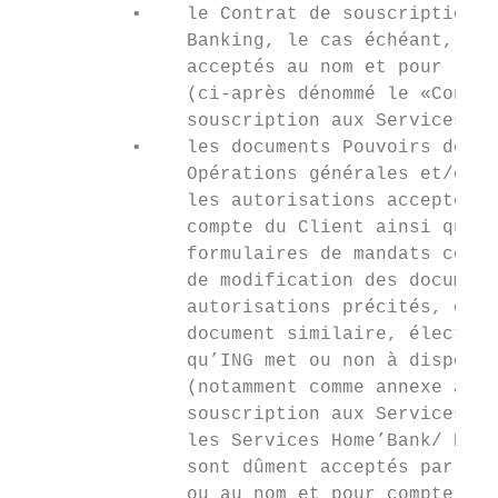
          •    le Contrat de souscription a
               Banking, le cas échéant, ses
               acceptés au nom et pour le c
               (ci-après dénommé le «Contra
               souscription aux Services IN
          •    les documents Pouvoirs de ge
               Opérations générales et/ou s
               les autorisations acceptés a
               compte du Client ainsi que l
               formulaires de mandats compl
               de modification des document
               autorisations précités, ou e
               document similaire, électron
               qu’ING met ou non à disposit
               (notamment comme annexe au C
               souscription aux Services IN
               les Services Home’Bank/ Busi
               sont dûment acceptés par ING
               ou au nom et pour compte du 