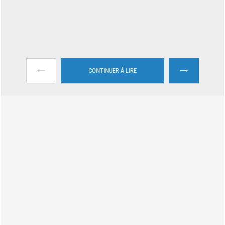
←
→
CONTINUER À LIRE