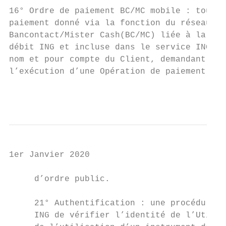
16° Ordre de paiement BC/MC mobile : tout O
paiement donné via la fonction du réseau   
Bancontact/Mister Cash(BC/MC) liée à la car
débit ING et incluse dans le service ING Ba
nom et pour compte du Client, demandant    
l’exécution d’une Opération de paiement BC/
                                           
1er Janvier 2020

     d’ordre public.                       
                                           
     21° Authentification : une procédure p
     ING de vérifier l’identité de l’Utilis