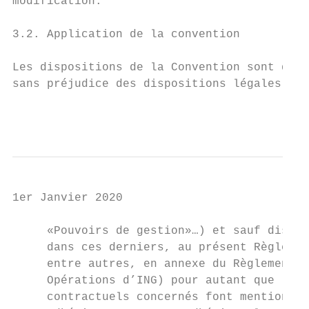
modification.                              
                                           
3.2. Application de la convention          
                                           
Les dispositions de la Convention sont d’ap
sans préjudice des dispositions légales ou

                                           
1er Janvier 2020

     «Pouvoirs de gestion»…) et sauf dispos
     dans ces derniers, au présent Règlemen
     entre autres, en annexe du Règlement g
     Opérations d’ING) pour autant que les 
     contractuels concernés font mention d’