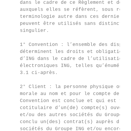
     dans le cadre de ce Règlement et des d
     auxquels elles se réfèrent, sous réser
     terminologie autre dans ces derniers. 
     peuvent être utilisés sans distinction
     singulier.

                                           
     1° Convention : l’ensemble des disposi
     déterminent les droits et obligations 
     d’ING dans le cadre de l’utilisation d
     électroniques ING, telles qu’énumérées
     3.1 ci-après.                         
                                           
     2° Client : la personne physique ou la
     morale au nom et pour le compte de laq
     Convention est conclue et qui est titu
     cotitulaire d’un(de) compte(s) ouvert(
     et/ou des autres sociétés du Groupe IN
     conclu un(des) contrat(s) auprès d’ING
     sociétés du Groupe ING et/ou encore au