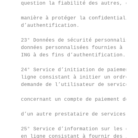
     question la fiabilité des autres, et q
                                           
     manière à protéger la confidentialité 
     d’authentification.                   
                                           
     23° Données de sécurité personnalisées
     données personnalisées fournies à l’Ut
     ING à des fins d’authentification.    
                                           
     24° Service d’initiation de paiement :
     ligne consistant à initier un ordre de
     demande de l’utilisateur de services d
                                           
     concernant un compte de paiement déten
                                           
     d’un autre prestataire de services de 
                                           
     25° Service d’information sur les comp
     en ligne consistant à fournir des info