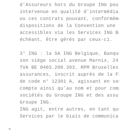
     d’Assureurs hors du Groupe ING pour le
     intervenue en qualité d’intermédiaire,
     ou ces contrats pouvant, conformément 
     dispositions de la Convention une fois
     accessibles via les Services ING Banki
     échéant, être gérés par ceux-ci.      
                                           
     3° ING : la SA ING Belgique, Banque / 
     son siège social avenue Marnix, 24 à 1
     TVA BE 0403.200.393, RPM Bruxelles, co
     assurances, inscrit auprès de la FSMA 
     de code n° 12381 A, agissant en son no
     compte ainsi qu’au nom et pour compte 
     sociétés du Groupe ING et des assureur
     Groupe ING.                           
     ING agit, entre autres, en tant que fo
     Services par le biais de communication