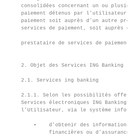
     consolidées concernant un ou plusieurs
     paiement détenus par l’utilisateur de 
     paiement soit auprès d’un autre presta
     services de paiement, soit auprès de p
                                           
     prestataire de services de paiement.

                                           
                                           
     2. Objet des Services ING Banking

                                           
     2.1. Services ing banking             
                                           
     2.1.1. Selon les possibilités offertes
     Services électroniques ING Banking per
     l’Utilisateur, via le système informat
         •    d’obtenir des informations ba
              financières ou d’assurances, 