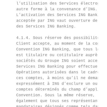
     l’utilisation des Services électroniqu
     autre forme à la convenance d’ING.    
     L’activation des Services ING Banking 
     acceptée par ING vaut ouverture de l’a
     des Services ING Banking.             
                                           
     4.1.4. Sous réserve des possibilités o
     Client accepte, au moment de la conclu
     Convention ING Banking, que tous les c
     est titulaire ou cotitulaire auprès d’
     sociétés du Groupe ING soient accessib
     Services ING Banking pour effectuer to
     Opérations autorisées dans le cadre de
     ces comptes, à moins qu’il ne demande

     expressément à ING d’exclure un ou plu
     comptes déterminés du champ d’applicat
     Convention. Sous la même réserve, le C
     également que tous ses représentants e
     mandataires désignés comme tels dans l