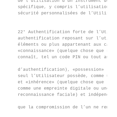
     de l’utilisation d’un instrument de pa
     spécifique, y compris l’utilisation de
     sécurité personnalisées de l’Utilisate
                                           
                                           
     22° Authentification forte de l’Utilis
     authentification reposant sur l’utilis
     éléments ou plus appartenant aux catég
     «connaissance» (quelque chose que seul
     connaît, tel un code PIN ou tout autre
                                           
     d’authentification), «possession» (que
     seul l’Utilisateur possède, comme une 
     et «inhérence» (quelque chose que l’Ut
     comme une empreinte digitale ou une   
     reconnaissance faciale) et indépendant
                                           
     que la compromission de l’un ne remet 
                                           