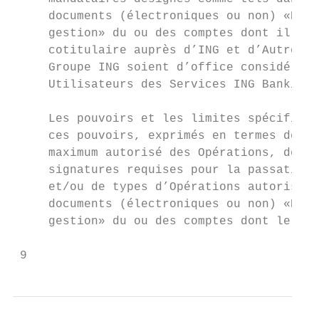
     documents (électroniques ou non) «Pouv
     gestion» du ou des comptes dont il est
     cotitulaire auprès d’ING et d’Autres s
     Groupe ING soient d’office considérés 
     Utilisateurs des Services ING Banking.
                                           
     Les pouvoirs et les limites spécifique
     ces pouvoirs, exprimés en termes de mo
     maximum autorisé des Opérations, de no
     signatures requises pour la passation 
     et/ou de types d’Opérations autorisés,
     documents (électroniques ou non) «Pouv
     gestion» du ou des comptes dont le Cli
 9