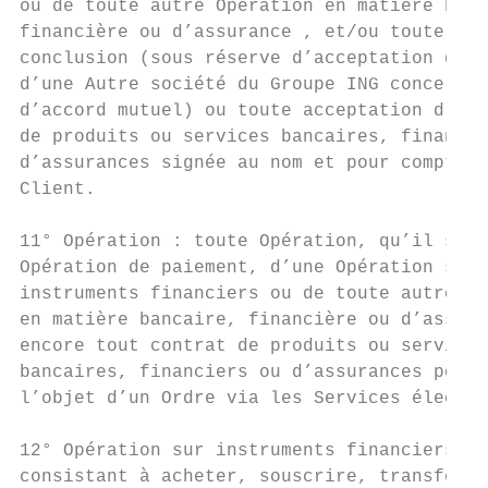
ou de toute autre Opération en matière banc
financière ou d’assurance , et/ou toute dem
conclusion (sous réserve d’acceptation d’IN
d’une Autre société du Groupe ING concernée
d’accord mutuel) ou toute acceptation d’un 
de produits ou services bancaires, financie
d’assurances signée au nom et pour compte d
Client.                                    
                                           
11° Opération : toute Opération, qu’il s’ag
Opération de paiement, d’une Opération sur 
instruments financiers ou de toute autre Op
en matière bancaire, financière ou d’assura
encore tout contrat de produits ou services
bancaires, financiers ou d’assurances pouva
l’objet d’un Ordre via les Services électro
                                           
12° Opération sur instruments financiers : 
consistant à acheter, souscrire, transférer