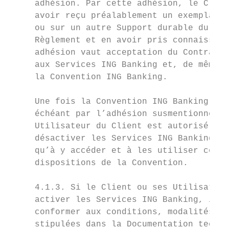
     adhésion. Par cette adhésion, le Clien
     avoir reçu préalablement un exemplaire
     ou sur un autre Support durable du pré
     Règlement et en avoir pris connaissanc
     adhésion vaut acceptation du Contrat d
     aux Services ING Banking et, de même, 
     la Convention ING Banking.            
                                           
     Une fois la Convention ING Banking con
     échéant par l’adhésion susmentionnée, 
     Utilisateur du Client est autorisé à a
     désactiver les Services ING Banking co
     qu’à y accéder et à les utiliser confo
     dispositions de la Convention.        
                                           
     4.1.3. Si le Client ou ses Utilisateur
     activer les Services ING Banking, ils 
     conformer aux conditions, modalités ou
     stipulées dans la Documentation techni