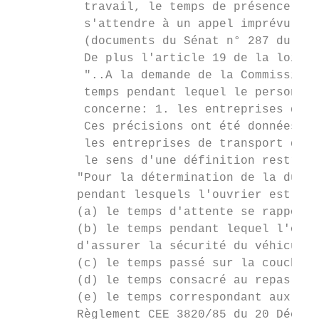
          travail, le temps de présence don
          s'attendre à un appel imprévu et 
          (documents du Sénat n° 287 du 18.
          De plus l'article 19 de la loi de
          "..A la demande de la Commission 
          temps pendant lequel le personnel
          concerne: 1. les entreprises de t
          Ces précisions ont été données po
          les entreprises de transport de c
          le sens d'une définition restrict
         "Pour la détermination de la durée
         pendant lesquels l'ouvrier est à l
         (a) le temps d'attente se rapporta
         (b) le temps pendant lequel l'ouvr
         d'assurer la sécurité du véhicule 
         (c) le temps passé sur la couchett
         (d) le temps consacré au repas;

         (e) le temps correspondant aux int
         Règlement CEE 3820/85 du 20 Décemb