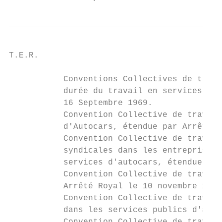
T.E.R.                                     
           Conventions Collectives de trava
           durée du travail en services pub
           16 Septembre 1969.

           Convention Collective de travail
           d'Autocars, étendue par Arrêté R
           Convention Collective de travail
           syndicales dans les entreprises 
           services d'autocars, étendue par
           Convention Collective de travail
           Arrêté Royal le 10 novembre 1978
           Convention Collective de travail
           dans les services publics d'auto