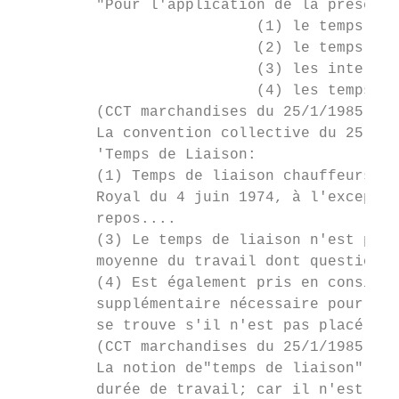
         "Pour l'application de la présente
                           (1) le temps de 
                           (2) le temps de 
                           (3) les interrup
                           (4) les temps de
         (CCT marchandises du 25/1/1985 art
         La convention collective du 25 jan
         'Temps de Liaison:

         (1) Temps de liaison chauffeurs: l
         Royal du 4 juin 1974, à l'exceptio
         repos....

         (3) Le temps de liaison n'est pas 
         moyenne du travail dont question à
         (4) Est également pris en considér
         supplémentaire nécessaire pour par
         se trouve s'il n'est pas placé à l
         (CCT marchandises du 25/1/1985 art
         La notion de"temps de liaison" per
         durée de travail; car il n'est pas