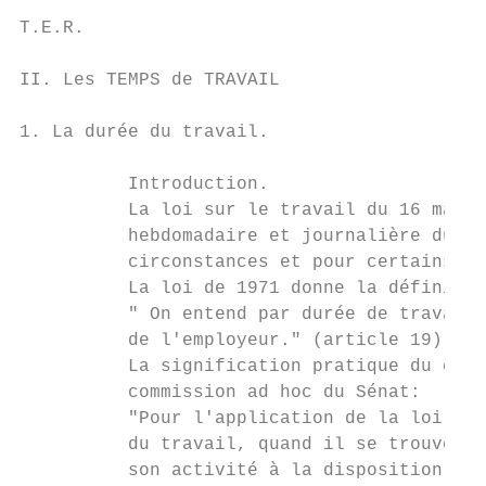
T.E.R.                                     
II. Les TEMPS de TRAVAIL

1. La durée du travail.

          Introduction.

          La loi sur le travail du 16 mars 
          hebdomadaire et journalière du tr
          circonstances et pour certains se
          La loi de 1971 donne la définitio
          " On entend par durée de travail,
          de l'employeur." (article 19)

          La signification pratique du crit
          commission ad hoc du Sénat:

          "Pour l'application de la loi sur
          du travail, quand il se trouve so
          son activité à la disposition de 