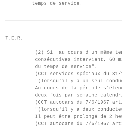
         temps de service.
T.E.R.                                     
          (2) Si, au cours d'un même temps 
          consécutives intervient, 60 minut
          du temps de service".

          (CCT services spéciaux du 31/10/1
          "(lorsqu'il y a un seul conducteu
          Au cours de la période s'étendant
          deux fois par semaine calendrier 
          (CCT autocars du 7/6/1967 article
          "(lorsqu'il y a deux conducteurs 
          Il peut être prolongé de 2 heures
          (CCT autocars du 7/6/1967 article