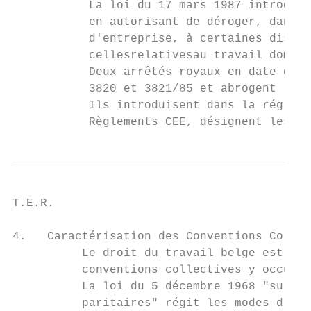
           La loi du 17 mars 1987 introduit
           en autorisant de déroger, dans l
           d'entreprise, à certaines dispos
           cellesrelativesau travail domini
           Deux arrêtés royaux en date du 1
           3820 et 3821/85 et abrogent l'ar
           Ils introduisent dans la régleme
           Règlements CEE, désignent les se
T.E.R.                                     
4.   Caractérisation des Conventions Collec
          Le droit du travail belge est en 
          conventions collectives y occupen
          La loi du 5 décembre 1968 "sur le
          paritaires" régit les modes d'éla