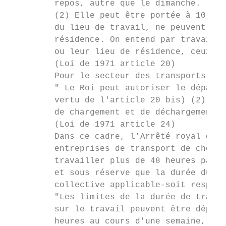
         repos, autre que le dimanche.

         (2) Elle peut être portée à 10 heu
         du lieu de travail, ne peuvent pas
         résidence. On entend par travaille
         ou leur lieu de résidence, ceux qu
         (Loi de 1971 article 20)

         Pour le secteur des transports, la
         " Le Roi peut autoriser le dépasse
         vertu de l'article 20 bis) (2) pou
         de chargement et de déchargement."

         (Loi de 1971 article 24)

         Dans ce cadre, l'Arrêté royal du 2
         entreprises de transport de choses
         travailler plus de 48 heures par s
         et sous réserve que la durée du tr
         collective applicable-soit respect
         "Les limites de la durée de travai
         sur le travail peuvent être dépass
         heures au cours d'une semaine, 92 