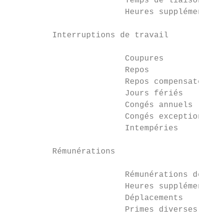
                        Temps de liaison   
                        Heures supplémentai
         Interruptions de travail

                        Coupures           
                        Repos              
                        Repos compensateurs
                        Jours fériés       
                        Congés annuels     
                        Congés exceptionnel
                        Intempéries        
         Rémunérations

                        Rémunérations de ba
                        Heures supplémentai
                        Déplacements       
                        Primes diverses    