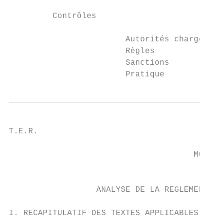
         Contrôles

                        Autorités chargées 
                        Règles             
                        Sanctions          
                        Pratique           
T.E.R.                                     
                                      MONOG
                                        BEL
                  ANALYSE DE LA REGLEMENTAT
I. RECAPITULATIF DES TEXTES APPLICABLES.
