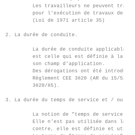
         Les travailleurs ne peuvent travai
         pour l'exécution de travaux de tra
         (Loi de 1971 article 35)

2. La durée de conduite.

         La durée de conduite applicable en
         est celle qui est définie à la sec
         son champ d'application.

         Des dérogations ont été introduite
         Règlement CEE 3820 (AR du 15/5/198
         3820/85).

3. La durée du temps de service et / ou l'a
         La notion de "temps de service" n'
         Elle n'est pas utilisée dans le ca
         contre, elle est définie et utilis