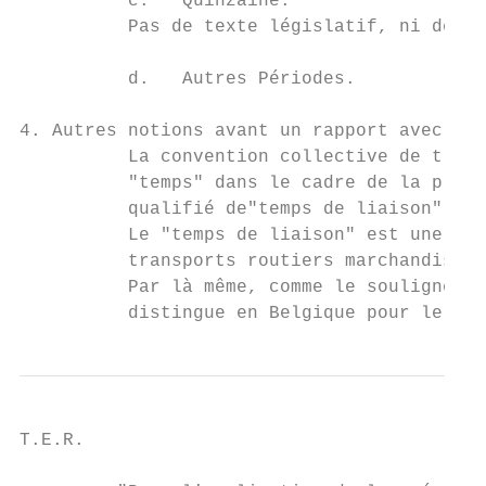
          c.   Quinzaine.

          Pas de texte législatif, ni de di
          d.   Autres Périodes.

4. Autres notions avant un rapport avec la 
          La convention collective de trava
          "temps" dans le cadre de la prest
          qualifié de"temps de liaison".

          Le "temps de liaison" est une not
          transports routiers marchandises 
          Par là même, comme le souligne la
          distingue en Belgique pour le tra
T.E.R.                                     