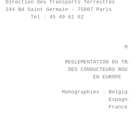
Direction des Transports Terrestres        
244 Bd Saint Germain - 75007 Paris         
        Tel : 45 49 61 62                  
                                           
                                           
                                      March
                   REGLEMENTATION DU TRAVAI
                    DES CONDUCTEURS ROUTIER
                            EN EUROPE

                  Monographies : Belgique

                                 Espagne

                                 France

                                           
                                           
                                           
                                           