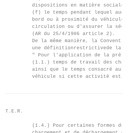
         dispositions en matière sociale da
         (f) le temps pendant lequel aucun 
         bord ou à proximité du véhicule es
         circulation ou d'assurer la sécuri
         (AR du 25/4/1986 article 2).

         De la même manière, la Convention 
         une définitionrestrictivede la not
         " Pour l'application de la présent
         (1.1.) temps de travail des chauff
         ainsi que le temps consacré aux op
         véhicule si cette activité est eff
T.E.R.                                     
         (1.4.) Pour certaines formes de tr
         chargement et de déchargement peuv