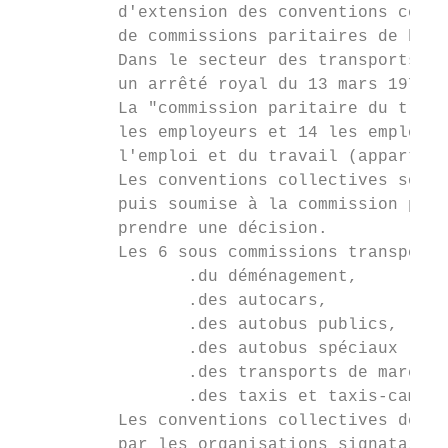
          d'extension des conventions colle
          de commissions paritaires de bran
          Dans le secteur des transports, l
          un arrêté royal du 13 mars 1973 ;
          La "commission paritaire du trans
          les employeurs et 14 les employés
          l'emploi et du travail (appartena
          Les conventions collectives sont 
          puis soumise à la commission pari
          prendre une décision.

          Les 6 sous commissions transport 
                 .du déménagement,

                 .des autocars,

                 .des autobus publics,

                 .des autobus spéciaux (ouv
                 .des transports de marchan
                 .des taxis et taxis-camion
          Les conventions collectives de tr
          par les organisations signataires