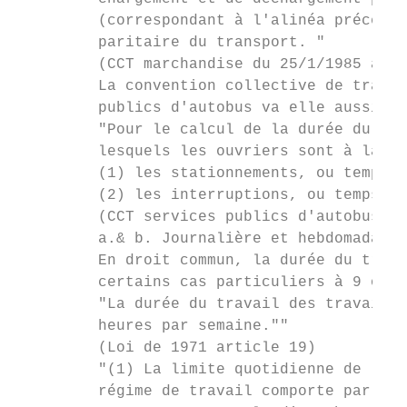
         (correspondant à l'alinéa précéden
         paritaire du transport. "

         (CCT marchandise du 25/1/1985 arti
         La convention collective de travai
         publics d'autobus va elle aussi da
         "Pour le calcul de la durée du tra
         lesquels les ouvriers sont à la di
         (1) les stationnements, ou temps d
         (2) les interruptions, ou temps d'
         (CCT services publics d'autobus 22
         a.& b. Journalière et hebdomadaire
         En droit commun, la durée du trava
         certains cas particuliers à 9 ou 1
         "La durée du travail des travaille
         heures par semaine.""

         (Loi de 1971 article 19)

         "(1) La limite quotidienne de la d
         régime de travail comporte par sem