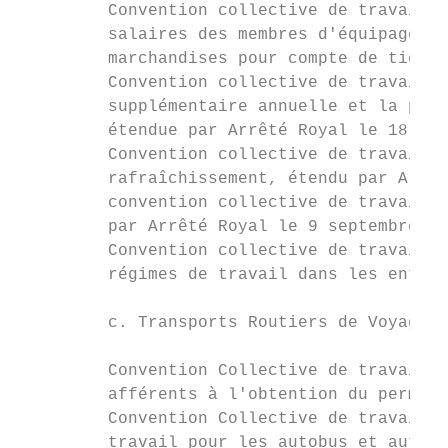
         Convention collective de travail d
         salaires des membres d'équipage oc
         marchandises pour compte de tiers.

         Convention collective de travail d
         supplémentaire annuelle et la prim
         étendue par Arrêté Royal le 18 avr
         Convention collective de travail d
         rafraîchissement, étendu par Arrêt
         convention collective de travail d
         par Arrêté Royal le 9 septembre 19
         Convention collective de travail d
         régimes de travail dans les entrep
         c. Transports Routiers de Voyageur
         Convention Collective de travail d
         afférents à l'obtention du permis 
         Convention Collective de travail d
         travail pour les autobus et autoca