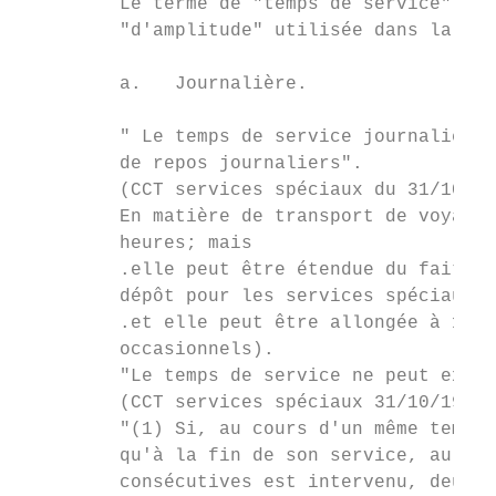
         Le terme de "temps de service" emp
         "d'amplitude" utilisée dans la rég
         a.   Journalière.

         " Le temps de service journalier o
         de repos journaliers".

         (CCT services spéciaux du 31/10/19
         En matière de transport de voyageu
         heures; mais

         .elle peut être étendue du fait d'
         dépôt pour les services spéciaux d
         .et elle peut être allongée à 15 h
         occasionnels).

         "Le temps de service ne peut excéd
         (CCT services spéciaux 31/10/1968 
         "(1) Si, au cours d'un même temps 
         qu'à la fin de son service, au cou
         consécutives est intervenu, deux d