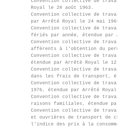
         Convention collective de travail f
         Royal le 28 août 1963.

         Convention collective de travail d
         par Arrêté Royal le 24 mai 1966.

         Convention collective de travail d
         fériés par année, étendue par Arrê
         Convention collective de travail d
         afférents à l'obtention du permis 
         Convention collective de travail d
         étendue par Arrêté Royal le 12 nov
         Convention collective de travail d
         dans les frais de transport, étend
         Convention collective de travail s
         1976, étendue par Arrêté Royal le 
         Convention collective de travail d
         raisons familiales, étendue par Ar
         Convention collective de travail d
         et ouvrières de transport de chose
         l'indice des prix à la consommatio