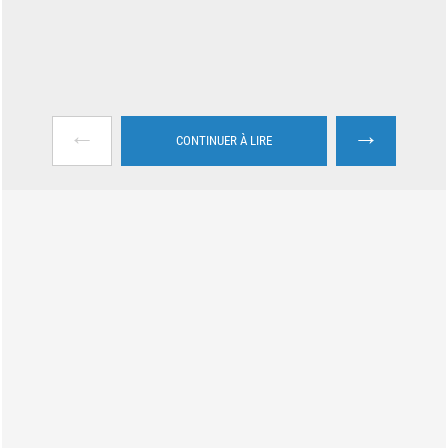
←
→
CONTINUER À LIRE