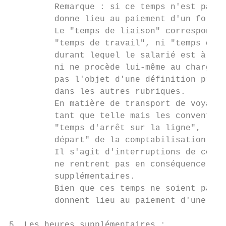
         Remarque : si ce temps n'est pas c
         donne lieu au paiement d'un forfai
         Le "temps de liaison" correspond à
         "temps de travail", ni "temps de r
         durant lequel le salarié est à dis
         ni ne procède lui-même au chargeme
         pas l'objet d'une définition préci
         dans les autres rubriques.

         En matière de transport de voyageu
         tant que telle mais les convention
         "temps d'arrêt sur la ligne", "tem
         départ" de la comptabilisation du 
         Il s'agit d'interruptions de condu
         ne rentrent pas en conséquence dan
         supplémentaires.

         Bien que ces temps ne soient pas c
         donnent lieu au paiement d'une pri
5. Les heures supplémentaires :
