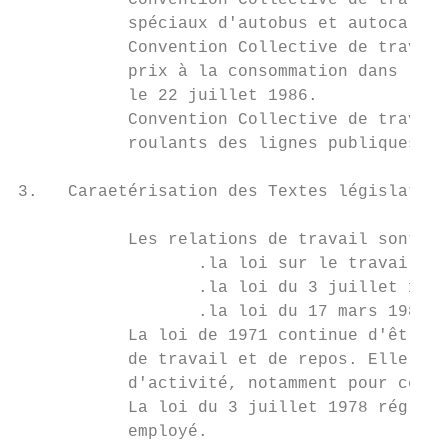
           Convention Collective de travail
           spéciaux d'autobus et autocars, 
           Convention Collective de travail
           prix à la consommation dans les 
           le 22 juillet 1986.

           Convention Collective de travail
           roulants des lignes publiques d'
3.   Caraetérisation des Textes législatifs
           Les relations de travail sont ré
                  .la loi sur le travail du
                  .la loi du 3 juillet 1978
                  .la loi du 17 mars 1987re
           La loi de 1971 continue d'être l
           de travail et de repos. Elle pré
           d'activité, notamment pour celui
           La loi du 3 juillet 1978 régleme
           employé.
