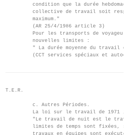
         condition que la durée hebdomadair
         collective de travail soit respect
         maximum."

         (AR 25/4/1986 article 3)

         Pour les transports de voyageurs, 
         nouvelles limites :

         " La durée moyenne du travail est 
         (CCT services spéciaux et autocars
T.E.R.                                     
         c. Autres Périodes.

         La loi sur le travail de 1971 inte
         "Le travail de nuit est le travail
         limites de temps sont fixées, soit
         travaux en équipes sont exécutés d