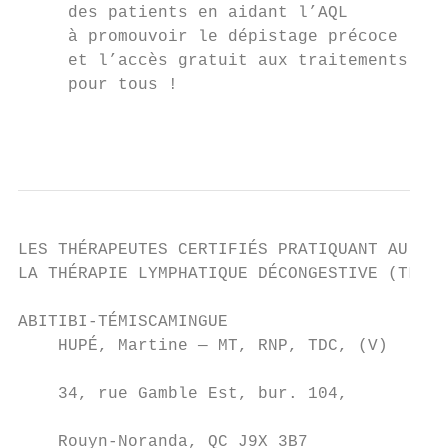
     des patients en aidant l’AQL          
     à promouvoir le dépistage précoce     
     et l’accès gratuit aux traitements    
     pour tous !                           
                                           
LES THÉRAPEUTES CERTIFIÉS PRATIQUANT AU QUÉ
LA THÉRAPIE LYMPHATIQUE DÉCONGESTIVE (TLD)

ABITIBI-TÉMISCAMINGUE                     C
    HUPÉ, Martine — MT, RNP, TDC, (V)      
                                           
    34, rue Gamble Est, bur. 104,

                                           
    Rouyn-Noranda, QC J9X 3B7              