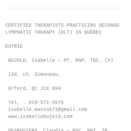
CERTIFIED THERAPISTS PRACTICING DECONGESTIV
LYMPHATIC THERAPY (DLT) IN QUÉBEC

ESTRIE                                   RO
                                         TD
 BUJOLD, Isabelle — MT, RNP, TDC, (V)

                                         La
 128, ch. Simoneau,

                                         Té
 Orford, QC J1X 6S4

                                         ly
 Tél. : 819-571-5575

 isabelle.masso571@gmail.com

 www.isabellebujold.com                 LAU
                                         BO
 DESROSIERS, Claudia — BSC, PHT, TP,     KT