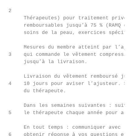
 2

      Thérapeutes) pour traitement privé. C
      remboursables jusqu’à 75 % (RAMQ en p
      soins de la peau, exercices spécifiqu
      Mesures du membre atteint par l’ajust
 3    qui commande le vêtement compressif. 
      jusqu’à la livraison.

      Livraison du vêtement remboursé jusqu
 4    10 jours pour aviser l’ajusteur. Suiv
      du thérapeute.

      Dans les semaines suivantes : suivi c
 5    le thérapeute chaque année pour assur
      En tout temps : communiquer avec l’AQ
 6    obtenir réponse à vos questions et pe