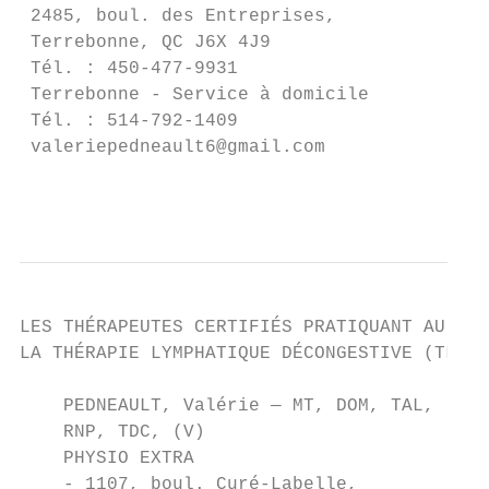
 2485, boul. des Entreprises,

 Terrebonne, QC J6X 4J9

 Tél. : 450-477-9931

 Terrebonne - Service à domicile

 Tél. : 514-792-1409

 valeriepedneault6@gmail.com

                                           
LES THÉRAPEUTES CERTIFIÉS PRATIQUANT AU QUÉ
LA THÉRAPIE LYMPHATIQUE DÉCONGESTIVE (TLD)

    PEDNEAULT, Valérie — MT, DOM, TAL,    M
    RNP, TDC, (V)                          
    PHYSIO EXTRA                           
    - 1107, boul. Curé-Labelle,            