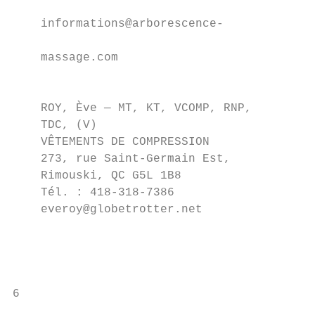
                                           
    informations@arborescence-

                                           
    massage.com

                                           
                                           
    ROY, Ève — MT, KT, VCOMP, RNP,

    TDC, (V)

    VÊTEMENTS DE COMPRESSION              C
    273, rue Saint-Germain Est,            
    Rimouski, QC G5L 1B8                   
    Tél. : 418-318-7386                    
    everoy@globetrotter.net                
                                           
                                           
                                           
6