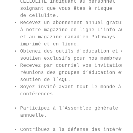
     CELLULITE indiquant au personnel      
     soignant que vous êtes à risque       
     de cellulite.                         
   • Recevez un abonnement annuel gratuit  
     à notre magazine en ligne L’info AQL  
     et au magazine canadien Pathways      
     imprimé et en ligne.                  
   • Obtenez des outils d’éducation et de  
     soutien exclusifs pour nos membres.   
   • Recevez par courriel vos invitations a
     réunions des groupes d’éducation et de
     soutien de l’AQL.                     
   • Soyez invité avant tout le monde à nos
     conférences.

                                           
   • Participez à l’Assemblée générale     
     annuelle.

                                           
   • Contribuez à la défense des intérêts
