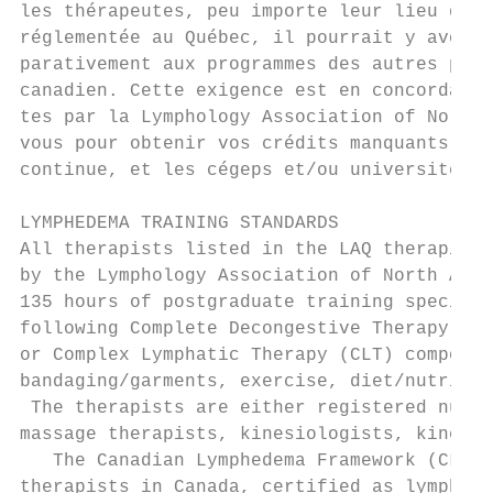
les thérapeutes, peu importe leur lieu de p
réglementée au Québec, il pourrait y avoir 
parativement aux programmes des autres prov
canadien. Cette exigence est en concordance
tes par la Lymphology Association of North 
vous pour obtenir vos crédits manquants ; l
continue, et les cégeps et/ou universités a
LYMPHEDEMA TRAINING STANDARDS

All therapists listed in the LAQ therapist 
by the Lymphology Association of North Amer
135 hours of postgraduate training specific
following Complete Decongestive Therapy (CD
or Complex Lymphatic Therapy (CLT) componen
bandaging/garments, exercise, diet/nutritio
 The therapists are either registered nurse
massage therapists, kinesiologists, kinesio
   The Canadian Lymphedema Framework (CLF) 
therapists in Canada, certified as lymphede