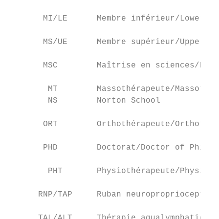
       MI/LE      Membre inférieur/Lower ex
       MS/UE      Membre supérieur/Upper ex
       MSC        Maîtrise en sciences/Mast
        MT        Massothérapeute/Massother
        NS        Norton School

       ORT        Orthothérapeute/Orthother
       PHD        Doctorat/Doctor of Philos
        PHT       Physiothérapeute/Physioth
      RNP/TAP     Ruban neuroproprioceptif/
      TAL/ALT     Thérapie aqualymphatique/