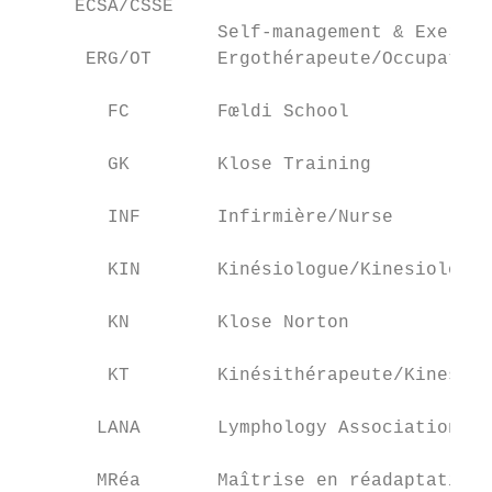
     ECSA/CSSE

                  Self-management & Exercis
      ERG/OT      Ergothérapeute/Occupation
        FC        Fœldi School

        GK        Klose Training

        INF       Infirmière/Nurse

        KIN       Kinésiologue/Kinesiologis
        KN        Klose Norton

        KT        Kinésithérapeute/Kinesiot
       LANA       Lymphology Association of
       MRéa       Maîtrise en réadaptation/