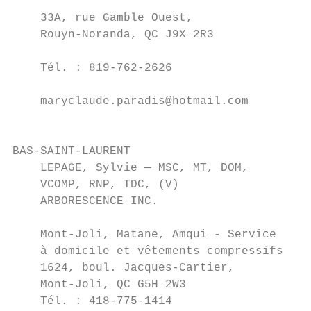
                                           
    33A, rue Gamble Ouest,                 
    Rouyn-Noranda, QC J9X 2R3

                                           
    Tél. : 819-762-2626

                                           
    maryclaude.paradis@hotmail.com

                                           
                                           
BAS-SAINT-LAURENT

    LEPAGE, Sylvie — MSC, MT, DOM,        C
    VCOMP, RNP, TDC, (V)

    ARBORESCENCE INC.                      
                                           
    Mont-Joli, Matane, Amqui - Service     
    à domicile et vêtements compressifs    
    1624, boul. Jacques-Cartier,           
    Mont-Joli, QC G5H 2W3                  
    Tél. : 418-775-1414
