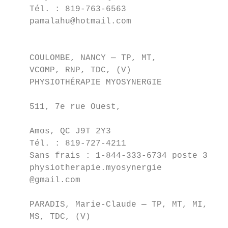
    Tél. : 819-763-6563

    pamalahu@hotmail.com                   
                                           
                                           
    COULOMBE, NANCY — TP, MT,

    VCOMP, RNP, TDC, (V)                   
    PHYSIOTHÉRAPIE MYOSYNERGIE

                                           
    511, 7e rue Ouest,

                                           
    Amos, QC J9T 2Y3

    Tél. : 819-727-4211                    
    Sans frais : 1-844-333-6734 poste 3    
    physiotherapie.myosynergie             
    @gmail.com                             
    PARADIS, Marie-Claude — TP, MT, MI,    
    MS, TDC, (V)                           