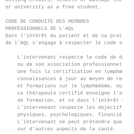
missing credits; schools of massage therapy
or university as a free student.

CODE DE CONDUITE DES MEMBRES

PROFESSIONNELS DE L’AQL

Dans l’intérêt du patient et de sa pratique
de l’AQL s’engage à respecter le code suiva
    L’intervenant respecte le code de déont
    ou de son association professionnelle, 
    Une fois la certification en lymphœdème
    connaissances à jour au moyen de recert
    et formations sur le lymphœdème, ou de 
    Le thérapeute certifié enseigne l’autog
    de formation, et ce dans l’intérêt du p
    L’intervenant respecte les objectifs de
    physiques, psychologiques, financières 
    L’intervenant ne peut prétendre que les
    sur d’autres aspects de la santé.
