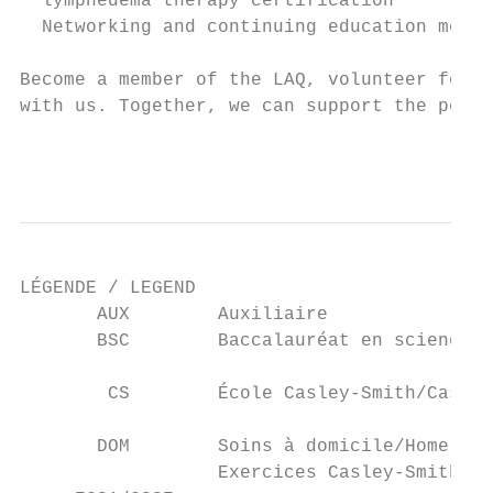
  lymphedema therapy certification

  Networking and continuing education meets
Become a member of the LAQ, volunteer for t
with us. Together, we can support the peopl
                                           
LÉGENDE / LEGEND

       AUX        Auxiliaire

       BSC        Baccalauréat en sciences/
        CS        École Casley-Smith/Casley
       DOM        Soins à domicile/Home vis
                  Exercices Casley-Smith et