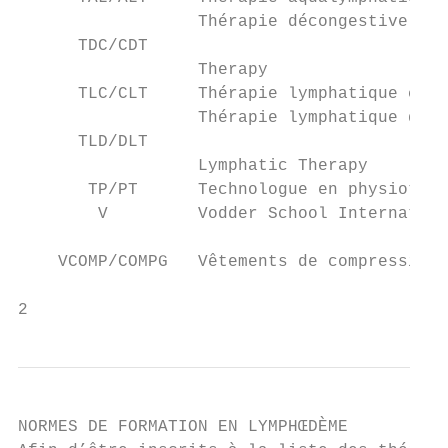
                  Thérapie décongestive com
      TDC/CDT

                  Therapy

      TLC/CLT     Thérapie lymphatique comp
                  Thérapie lymphatique déco
      TLD/DLT

                  Lymphatic Therapy

       TP/PT      Technologue en physiothér
        V         Vodder School Internation
    VCOMP/COMPG   Vêtements de compression/
2
NORMES DE FORMATION EN LYMPHŒDÈME
