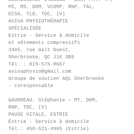
 MI, MS, DOM, VCOMP, RNP, TAL,

 ECSA, TLD, TDC, (V)                     47
 AVIVA PHYSIOTHÉRAPIE                    Mo
 SPÉCIALISÉE                             Té
 Estrie - Service à domicile             bo
 et vêtements compressifs

 3485, rue Galt Ouest,                   DE
 Sherbrooke, QC J1K 3B9                  PH
 Tél. : 819-575-0667                     51
 avivaphysio@gmail.com                   Bl
 Groupe de soutien AQL Sherbrooke        Té
 - coresponsable                         lu
 GAUDREAU, Stéphanie — MT, DOM,          LO
 RNP, TDC, (V)                           VC
 PAUSE VITALE, ESTRIE                    IN
 Estrie - Service à domicile             Sa
 Tél.: 450-521-4985 (Estrie)             à 