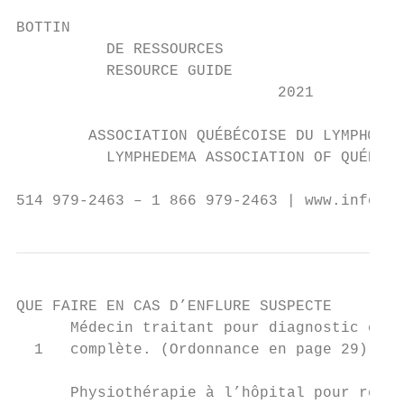
BOTTIN

          DE RESSOURCES

          RESOURCE GUIDE

                             2021

        ASSOCIATION QUÉBÉCOISE DU LYMPHŒDÈM
          LYMPHEDEMA ASSOCIATION OF QUÉBEC

514 979-2463 – 1 866 979-2463 | www.infolym
QUE FAIRE EN CAS D’ENFLURE SUSPECTE

      Médecin traitant pour diagnostic conf
  1   complète. (Ordonnance en page 29)

      Physiothérapie à l’hôpital pour rédui