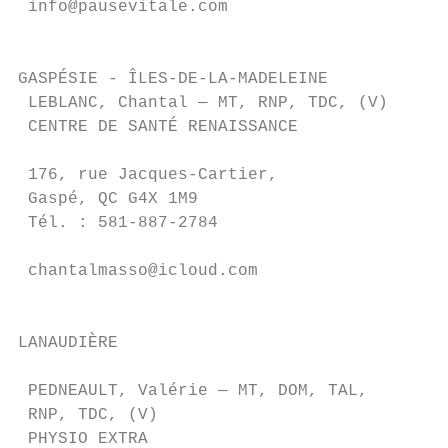
 info@pausevitale.com                    47
                                         Sa
                                         Té
GASPÉSIE - ÎLES-DE-LA-MADELEINE          il
 LEBLANC, Chantal — MT, RNP, TDC, (V)    Gr
 CENTRE DE SANTÉ RENAISSANCE

                                         - 
 176, rue Jacques-Cartier,

 Gaspé, QC G4X 1M9                       NE
 Tél. : 581-887-2784

                                         44
 chantalmasso@icloud.com

                                         De
                                         QC
LANAUDIÈRE                               Té
                                         cc
 PEDNEAULT, Valérie — MT, DOM, TAL,

 RNP, TDC, (V)

 PHYSIO EXTRA
