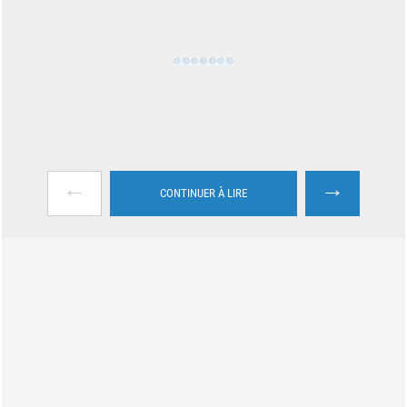
←
→
CONTINUER À LIRE