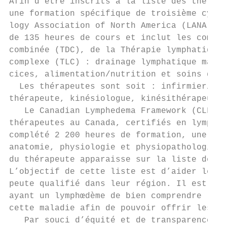
Afin d’être inscrits à la liste des thérape
une formation spécifique de troisième cycle
logy Association of North America (LANA). L
de 135 heures de cours et inclut les compos
combinée (TDC), de la Thérapie lymphatique 
complexe (TLC) : drainage lymphatique manue
cices, alimentation/nutrition et soins de l
  Les thérapeutes sont soit : infirmier/inf
thérapeute, kinésiologue, kinésithérapeute 
   Le Canadian Lymphedema Framework (CLF) e
thérapeutes au Canada, certifiés en lymphœd
complété 2 200 heures de formation, une for
anatomie, physiologie et physiopathologie. 
du thérapeute apparaisse sur la liste de l’
L’objectif de cette liste est d’aider les p
peute qualifié dans leur région. Il est aus
ayant un lymphœdème de bien comprendre les 
cette maladie afin de pouvoir offrir les so
   Par souci d’équité et de transparence, l