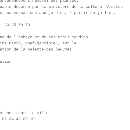
ensemencement naturel des plantes.

uable décerné par le ministère de la culture. Visites

s, conversations aux jardins, à partir de juillet.

1 30 35 59 70

re de l'abbaye et de ses trois jardins

ine Marin, chef-jardinier, sur le

ation de la palette des légumes

ation
s dans toute la ville

 01 34 48 00 10
