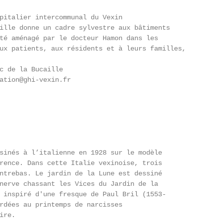
pitalier intercommunal du Vexin

ille donne un cadre sylvestre aux bâtiments

té aménagé par le docteur Hamon dans les

ux patients, aux résidents et à leurs familles,

c de la Bucaille

ation@ghi-vexin.fr

sinés à l’italienne en 1928 sur le modèle

rence. Dans cette Italie vexinoise, trois

ntrebas. Le jardin de la Lune est dessiné

nerve chassant les Vices du Jardin de la

 inspiré d'une fresque de Paul Bril (1553-

rdées au printemps de narcisses

re.
