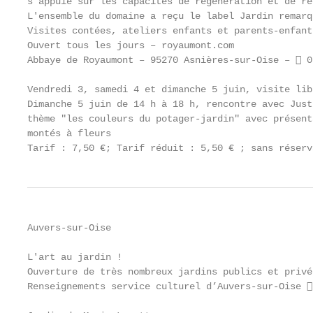
s’appuie sur les capacités de régénération et de ré
L'ensemble du domaine a reçu le label Jardin remarq
Visites contées, ateliers enfants et parents-enfant
Ouvert tous les jours – royaumont.com

Abbaye de Royaumont – 95270 Asnières-sur-Oise –  0
Vendredi 3, samedi 4 et dimanche 5 juin, visite lib
Dimanche 5 juin de 14 h à 18 h, rencontre avec Just
thème "les couleurs du potager-jardin" avec présent
montés à fleurs

Tarif : 7,50 €; Tarif réduit : 5,50 € ; sans réserv
Auvers-sur-Oise

L'art au jardin !

Ouverture de très nombreux jardins publics et privé
Renseignements service culturel d’Auvers-sur-Oise 