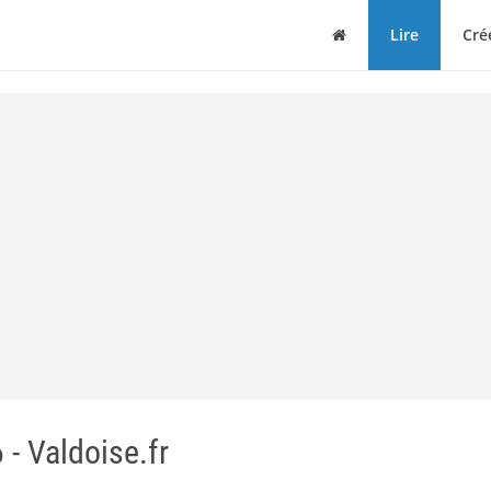
Maison
Lire
Cré
 Valdoise.fr