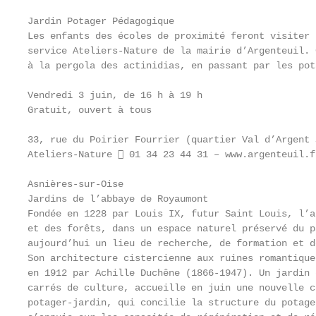
Jardin Potager Pédagogique

Les enfants des écoles de proximité feront visiter 
service Ateliers-Nature de la mairie d’Argenteuil. 
à la pergola des actinidias, en passant par les pot
Vendredi 3 juin, de 16 h à 19 h

Gratuit, ouvert à tous

33, rue du Poirier Fourrier (quartier Val d’Argent 
Ateliers-Nature  01 34 23 44 31 – www.argenteuil.fr
Asnières-sur-Oise

Jardins de l’abbaye de Royaumont

Fondée en 1228 par Louis IX, futur Saint Louis, l’a
et des forêts, dans un espace naturel préservé du p
aujourd’hui un lieu de recherche, de formation et d
Son architecture cistercienne aux ruines romantique
en 1912 par Achille Duchêne (1866-1947). Un jardin 
carrés de culture, accueille en juin une nouvelle c
potager-jardin, qui concilie la structure du potage