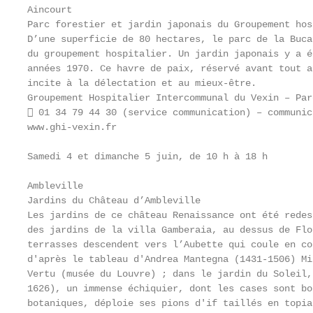
Aincourt

Parc forestier et jardin japonais du Groupement hos
D’une superficie de 80 hectares, le parc de la Buca
du groupement hospitalier. Un jardin japonais y a é
années 1970. Ce havre de paix, réservé avant tout a
incite à la délectation et au mieux-être.

Groupement Hospitalier Intercommunal du Vexin – Par
 01 34 79 44 30 (service communication) – communic
www.ghi-vexin.fr

Samedi 4 et dimanche 5 juin, de 10 h à 18 h

Ambleville

Jardins du Château d’Ambleville

Les jardins de ce château Renaissance ont été redes
des jardins de la villa Gamberaia, au dessus de Flo
terrasses descendent vers l’Aubette qui coule en co
d'après le tableau d'Andrea Mantegna (1431-1506) Mi
Vertu (musée du Louvre) ; dans le jardin du Soleil,
1626), un immense échiquier, dont les cases sont bo
botaniques, déploie ses pions d'if taillés en topiai