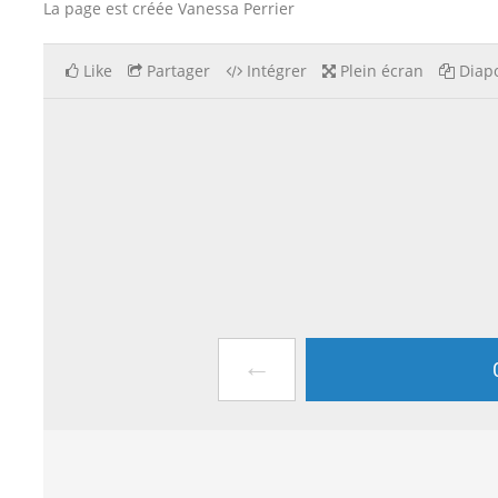
La page est créée Vanessa Perrier
Like
Partager
Intégrer
Plein écran
Diapo
←