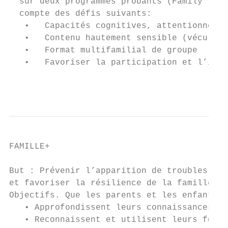
  sur deux programmes probants (Family Talk
  compte des défis suivants:

   •   Capacités cognitives, attentionnelle
   •   Contenu hautement sensible (vécu fam
   •   Format multifamilial de groupe

   •   Favoriser la participation et l’inté
                                           
FAMILLE+

But : Prévenir l’apparition de troubles men
et favoriser la résilience de la famille.

Objectifs. Que les parents et les enfants :

   • Approfondissent leurs connaissances co
   • Reconnaissent et utilisent leurs force