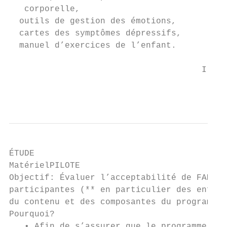
   corporelle,

  outils de gestion des émotions,

  cartes des symptômes dépressifs,

  manuel d’exercices de l’enfant.

                                      Illus
                                           
ÉTUDE

MatérielPILOTE

Objectif: Évaluer l’acceptabilité de FAMILL
participantes (** en particulier des enfant
du contenu et des composantes du programme.

Pourquoi?

   • Afin de s’assurer que le programme soi