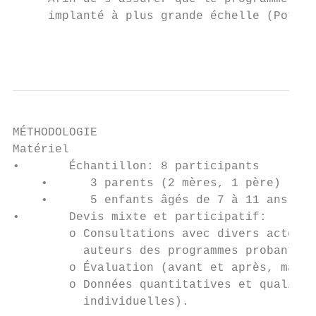
     implanté à plus grande échelle (Potvin
                                           
MÉTHODOLOGIE

Matériel

•       Échantillon: 8 participants

    •      3 parents (2 mères, 1 père)

    •      5 enfants âgés de 7 à 11 ans (3 
•       Devis mixte et participatif:

        o Consultations avec divers acteurs
          auteurs des programmes probants)

        o Évaluation (avant et après, mais 
        o Données quantitatives et qualitat
          individuelles).
