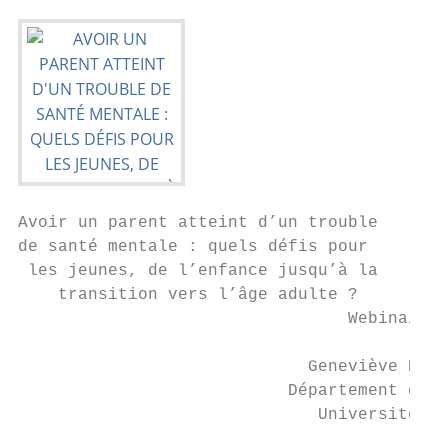
Avoir un parent atteint d’un trouble

de santé mentale : quels défis pour

 les jeunes, de l’enfance jusqu’à la

    transition vers l’âge adulte ?

                                 Webinaire 
                             Geneviève Pich
                           Département de p
                              Université du