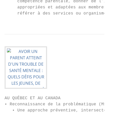
     compétence parentale, donner de l’info
     appropriées et adaptées aux membres de
     référer à des services ou organismes e
                                           
AU QUÉBEC ET AU CANADA

• Reconnaissance de la problématique (MSSS,
   • Une approche préventive, intersectorie