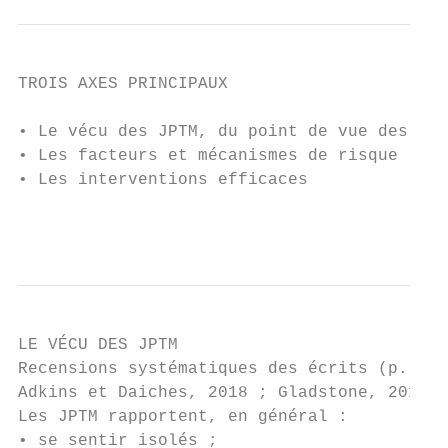
TROIS AXES PRINCIPAUX

• Le vécu des JPTM, du point de vue des jeu
• Les facteurs et mécanismes de risque

• Les interventions efficaces

                                           
LE VÉCU DES JPTM

Recensions systématiques des écrits (p. ex.
Adkins et Daiches, 2018 ; Gladstone, 2010)

Les JPTM rapportent, en général :

• se sentir isolés ;
