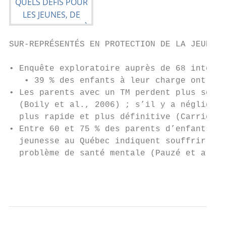
SUR-REPRÉSENTÉS EN PROTECTION DE LA JEUNESS
• Enquête exploratoire auprès de 68 interve
   • 39 % des enfants à leur charge ont au 
• Les parents avec un TM perdent plus souve
  (Boily et al., 2006) ; s’il y a négligenc
  plus rapide et plus définitive (Carrière 
• Entre 60 et 75 % des parents d’enfants re
  jeunesse au Québec indiquent souffrir ou 
  problème de santé mentale (Pauzé et al. 2
                                           