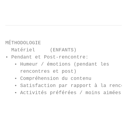
                                           
MÉTHODOLOGIE

  Matériel     (ENFANTS)

• Pendant et Post-rencontre:               
   • Humeur / émotions (pendant les        
     rencontres et post)                   
   • Compréhension du contenu              
   • Satisfaction par rapport à la rencontr
   • Activités préférées / moins aimées    
                                           
                                           
                                           
                                           
                                           