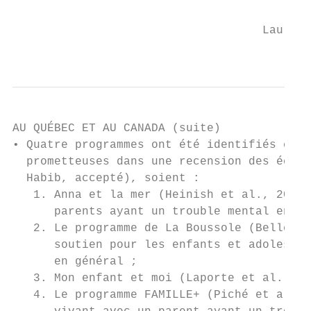
                                    Lauritz
                                           
AU QUÉBEC ET AU CANADA (suite)

• Quatre programmes ont été identifiés comm
  prometteuses dans une recension des écrit
  Habib, accepté), soient :

   1. Anna et la mer (Heinish et al., 2019)
      parents ayant un trouble mental en gé
   2. Le programme de La Boussole (Belleau,
      soutien pour les enfants et adolescen
      en général ;

   3. Mon enfant et moi (Laporte et al., 20
   4. Le programme FAMILLE+ (Piché et al., 