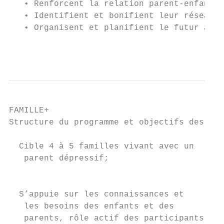
   • Renforcent la relation parent-enfant e
   • Identifient et bonifient leur réseau d
   • Organisent et planifient le futur afin
                                           
FAMILLE+

Structure du programme et objectifs des ren
                                           
  Cible 4 à 5 familles vivant avec un

   parent dépressif;                      1
                                           
                                          p
  S’appuie sur les connaissances et

   les besoins des enfants et des         2
   parents, rôle actif des participants   3