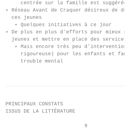
     centrée sur la famille est suggérée (M
• Réseau Avant de Craquer désireux de dével
  ces jeunes

   • Quelques initiatives à ce jour

• De plus en plus d’efforts pour mieux conn
  jeunes et mettre en place des services ef
   • Mais encore très peu d’interventions p
     rigoureuse) pour les enfants et famill
     trouble mental

                                           
PRINCIPAUX CONSTATS

ISSUS DE LA LITTÉRATURE

                          9