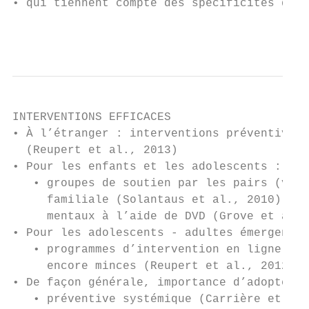
• qui tiennent compte des spécificités déve
                                           
INTERVENTIONS EFFICACES

• À l’étranger : interventions préventives 
  (Reupert et al., 2013)

• Pour les enfants et les adolescents :

   • groupes de soutien par les pairs (van 
     familiale (Solantaus et al., 2010) ; p
     mentaux à l’aide de DVD (Grove et al.,
• Pour les adolescents - adultes émergents 
   • programmes d’intervention en ligne de 
     encore minces (Reupert et al., 2012; G
• De façon générale, importance d’adopter u
   • préventive systémique (Carrière et al.