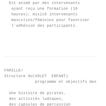
  Est animé par des intervenants         4
   ayant reçu une formation (10           5
   heures); mixité intervenants           f
   masculins/féminins pour favoriser

   l’adhésion des participants.           6
                                          7
                                          S
                                           
FAMILLE+

Structure du(VOLET  ENFANT)

             programme et objectifs des ren
  Une histoire de pirates,

  des activités ludiques,

  des capsules de percussion
