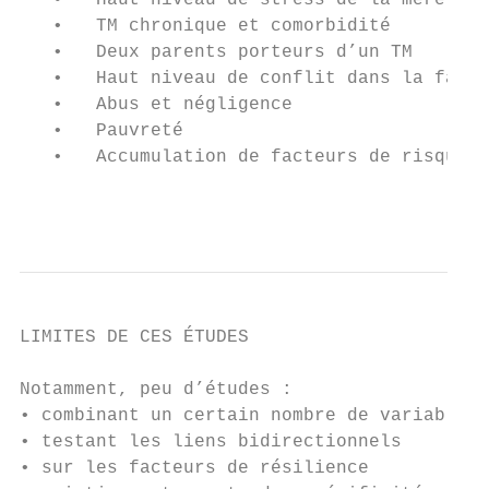
   •   Haut niveau de stress de la mère pen
   •   TM chronique et comorbidité

   •   Deux parents porteurs d’un TM

   •   Haut niveau de conflit dans la famil
   •   Abus et négligence

   •   Pauvreté

   •   Accumulation de facteurs de risque

                                           
LIMITES DE CES ÉTUDES

Notamment, peu d’études :

• combinant un certain nombre de variables

• testant les liens bidirectionnels

• sur les facteurs de résilience
