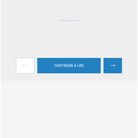
←
→
CONTINUER À LIRE