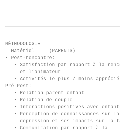
                                           
MÉTHODOLOGIE

  Matériel     (PARENTS)

• Post-rencontre:                          
   • Satisfaction par rapport à la rencontr
     et l’animateur                        
   • Activités le plus / moins apprécié    
Pré-Post:                                  
   • Relation parent-enfant                
   • Relation de couple                    
   • Interactions positives avec enfants   
   • Perception de connaissances sur la    
     depression et ses impacts sur la famil
   • Communication par rapport à la
