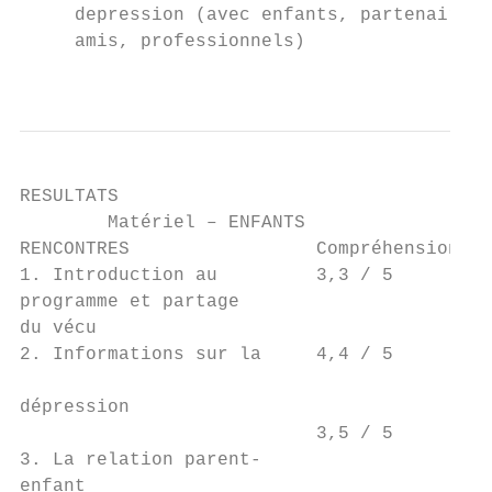
     depression (avec enfants, partenaire,

     amis, professionnels)

                                           
RESULTATS

        Matériel – ENFANTS

RENCONTRES                 Compréhension Sa
1. Introduction au         3,3 / 5       4,
programme et partage                       
du vécu

2. Informations sur la     4,4 / 5        3
                                           
dépression                                 
                           3,5 / 5        3
3. La relation parent-

enfant
