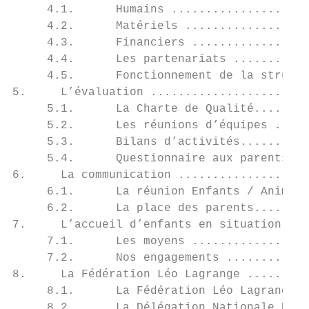
     4.1.      Humains ....................
     4.2.      Matériels ..................
     4.3.      Financiers .................
     4.4.      Les partenariats ...........
     4.5.      Fonctionnement de la structu
5.     L’évaluation .......................
     5.1.      La Charte de Qualité........
     5.2.      Les réunions d’équipes .....
     5.3.      Bilans d’activités..........
     5.4.      Questionnaire aux parents ..
6.     La communication ...................
     6.1.      La réunion Enfants / Animate
     6.2.      La place des parents........
7.     L’accueil d’enfants en situation de 
     7.1.      Les moyens .................
     7.2.      Nos engagements ............
8.     La Fédération Léo Lagrange .........
     8.1.      La Fédération Léo Lagrange F
     8.2.      La Délégation Nationale Enfa