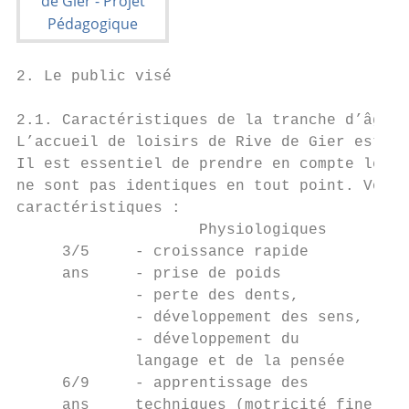
2. Le public visé

2.1. Caractéristiques de la tranche d’âge

L’accueil de loisirs de Rive de Gier est ou
Il est essentiel de prendre en compte les b
ne sont pas identiques en tout point. Voici
caractéristiques :

                    Physiologiques         
     3/5     - croissance rapide           
     ans     - prise de poids              
             - perte des dents,            
             - développement des sens,     
             - développement du            
             langage et de la pensée

     6/9     - apprentissage des           
     ans     techniques (motricité fine)   