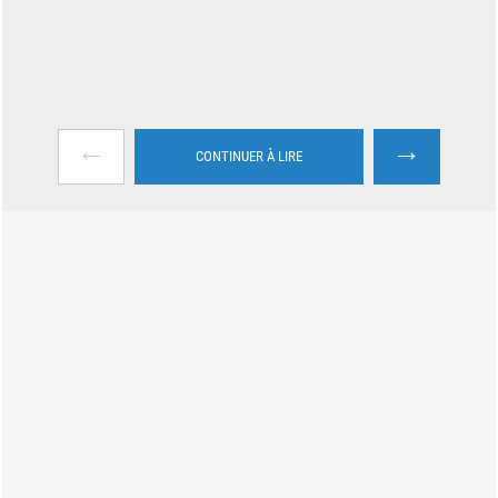
←
→
CONTINUER À LIRE