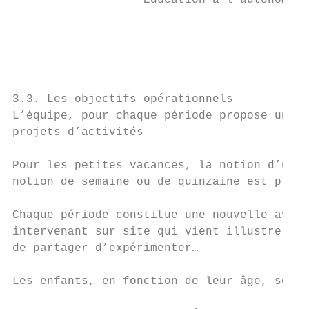
                   Education à l’autonomie 
                                           
                                           
                                           
                                           
3.3. Les objectifs opérationnels

L’équipe, pour chaque période propose un th
projets d’activités

Pour les petites vacances, la notion d’un t
notion de semaine ou de quinzaine est prise
Chaque période constitue une nouvelle avent
intervenant sur site qui vient illustrer le
de partager d’expérimenter…

Les enfants, en fonction de leur âge, sont 