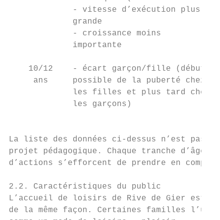
             - vitesse d’exécution plus    
             grande                        
             - croissance moins            
             importante                    
                                           
    10/12    - écart garçon/fille (début   
     ans     possible de la puberté chez   
             les filles et plus tard chez  
             les garçons)                  
                                           
La liste des données ci-dessus n’est pas ex
projet pédagogique. Chaque tranche d’âges a
d’actions s’efforcent de prendre en compte 
2.2. Caractéristiques du public

L’accueil de loisirs de Rive de Gier est fr
de la même façon. Certaines familles l’util