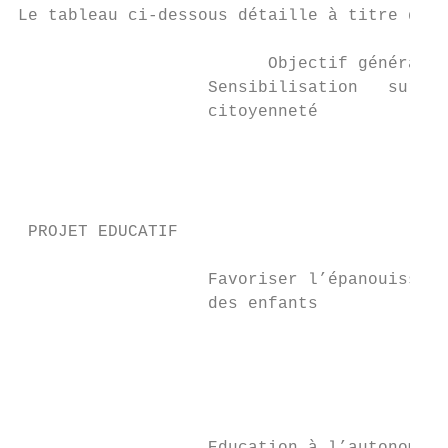
Le tableau ci-dessous détaille à titre d’ex
                         Objectif général  
                   Sensibilisation   sur   
                   citoyenneté             
                                           
                                           
                                           
                                           
 PROJET EDUCATIF

                   Favoriser l’épanouisseme
                   des enfants             
                                           
                                           
                                           
                                           