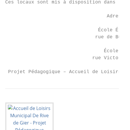
Ces locaux sont mis à disposition dans le c
                                   Adresses
                                École Éléme
                               rue de Burde
                                  École Mat
                              rue Victor Hu
 Projet Pédagogique – Accueil de Loisirs Mu