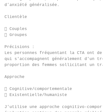
d’anxiété généralisée.

Clientèle

 Couples                                J
 Groupes                                P
Précisions :

Les personnes fréquentant la CTA ont de 18 
qui s'accompagnent généralement d'un troubl
proportion des femmes sollicitant un traite
Approche

 Cognitive/comportementale                
 Existentielle/humaniste                  
J'utilise une approche cognitivo-comporteme