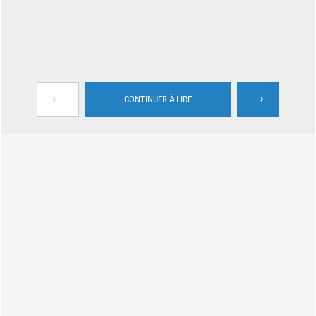
←
→
CONTINUER À LIRE