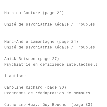
                                           
Mathieu Couture (page 22)

                                           
Unité de psychiatrie légale / Troubles du c
                                           
Marc-André Lamontagne (page 24)

Unité de psychiatrie légale / Troubles du c
Anick Brisson (page 27)

Psychiatrie en déficience intellectuelle et
                                           
l'autisme

Caroline Richard (page 30)

Programme de réadaptation de Nemours       
Catherine Guay, Guy Boucher (page 33)
