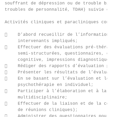
souffrant de dépression ou de trouble bipol
troubles de personnalité, TDAH) suivie en p
Activités cliniques et paracliniques confié
    D’abord recueillir de l’information pe
     intervenants impliqués;

    Effectuer des évaluations pré-thérapie
     semi-structurées, questionnaires, élab
     cognitive, impressions diagnostiques, 
    Rédiger des rapports d’évaluation psyc
    Présenter les résultats de l’évaluatio
    En se basant sur l’évaluation et le pl
     psychothérapie en individuel;

    Participer à l’élaboration et à la rév
     multidisciplinaire;

    Effectuer de la liaison et de la consu
     de réunions cliniques);

    Administrer des questionnaires pour un