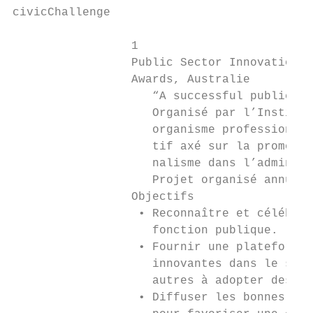
civicChallenge

                 1                         
                 Public Sector Innovation  
                 Awards, Australie         
                    “A successful public se
                    Organisé par l’Institut
                    organisme professionnel
                    tif axé sur la promotio
                    nalisme dans l’administ
                    Projet organisé annuell
                 Objectifs                 
                  • Reconnaître et célébrer
                    fonction publique.     
                  • Fournir une plateforme 
                    innovantes dans le sect
                    autres à adopter des ap
                  • Diffuser les bonnes idé