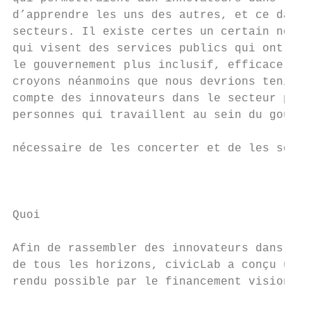
d’apprendre les uns des autres, et ce dans 
secteurs. Il existe certes un certain nombr
qui visent des services publics qui ont pou
le gouvernement plus inclusif, efficace et 
croyons néanmoins que nous devrions tenir d
compte des innovateurs dans le secteur publ
personnes qui travaillent au sein du gouver
                                           
nécessaire de les concerter et de les soute
                                           
                                           
Quoi                                       
                                           
Afin de rassembler des innovateurs dans le 
de tous les horizons, civicLab a conçu un «
rendu possible par le financement visionnai