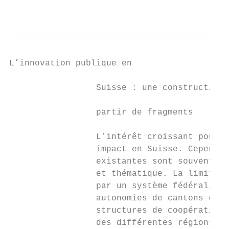
                                           
L’innovation publique en                   
                                           
                 Suisse : une construction 
                 partir de fragments       
                                           
                 L’intérêt croissant pour l
                 impact en Suisse. Cependan
                 existantes sont souvent li
                 et thématique. La limitati
                 par un système fédéraliste
                 autonomies de cantons et d
                 structures de coopération 
                 des différentes régions li