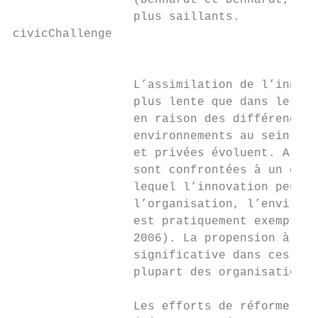
                 (Denhardt et Denhardt, 201
                 plus saillants.           
civicChallenge

                                           
                 L’assimilation de l’innova
                 plus lente que dans les en
                 en raison des différences 
                 environnements au sein des
                 et privées évoluent. Alors
                 sont confrontées à un envi
                 lequel l’innovation peut ê
                 l’organisation, l’environn
                 est pratiquement exempt de
                 2006). La propension à inn
                 significative dans ces deu
                 plupart des organisations 
                                           
                 Les efforts de réforme de 