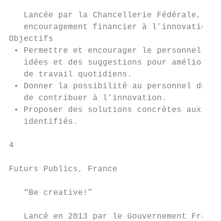
                                           
   Lancée par la Chancellerie Fédérale, ell
   encouragement financier à l’innovation. 
Objectifs                                  
 • Permettre et encourager le personnel à a
   idées et des suggestions pour améliorer 
   de travail quotidiens.                  
 • Donner la possibilité au personnel de to
   de contribuer à l’innovation.           
 • Proposer des solutions concrètes aux pro
   identifiés.                             
4                                          
Futurs Publics, France                     
                                           
   “Be creative!”

                                           
   Lancé en 2013 par le Gouvernement França