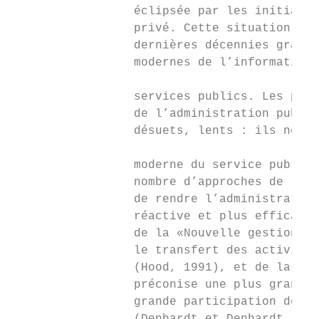
                 éclipsée par les initiativ
                 privé. Cette situation a r
                 dernières décennies grâce 
                 modernes de l’information 
                                           
                 services publics. Les proc
                 de l’administration publiq
                 désuets, lents : ils ne co
                                           
                 moderne du service public.
                 nombre d’approches de réfo
                 de rendre l’administration
                 réactive et plus efficace 
                 de la «Nouvelle gestion pu
                 le transfert des activités
                 (Hood, 1991), et de la «No
                 préconise une plus grande 
                 grande participation des c