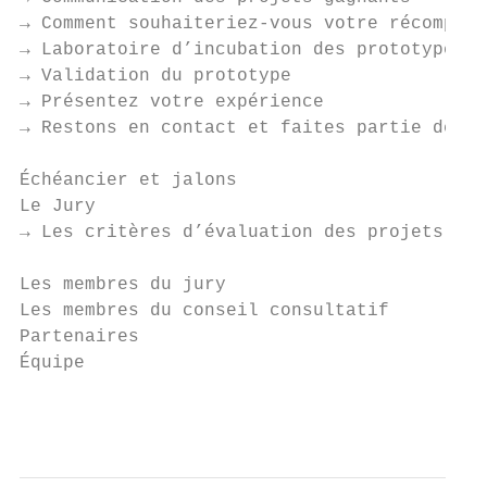
→ Comment souhaiteriez-vous votre récompens
→ Laboratoire d’incubation des prototypes  
→ Validation du prototype                  
→ Présentez votre expérience               
→ Restons en contact et faites partie de la
Échéancier et jalons                       
Le Jury                                    
→ Les critères d’évaluation des projets du 
Les membres du jury                        
Les membres du conseil consultatif         
Partenaires                                
Équipe                                     
                                           