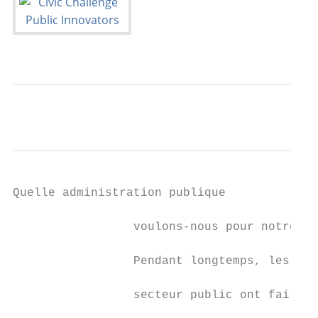
Quelle administration publique             
                                           
                 voulons-nous pour notre fu
                                           
                 Pendant longtemps, les inc
                                           
                 secteur public ont fait dé
                                           