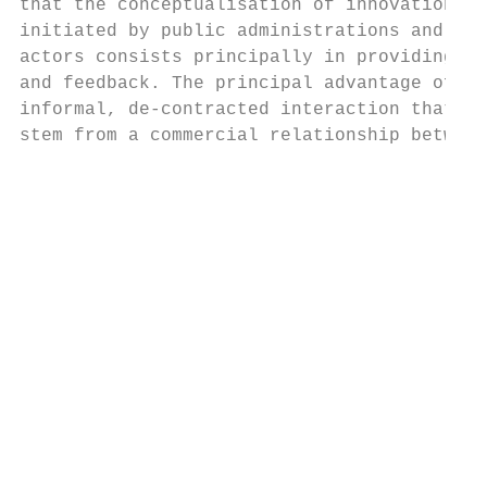
that the conceptualisation of innovation pr
initiated by public administrations and the
actors consists principally in providing ne
and feedback. The principal advantage of th
informal, de-contracted interaction that fo
stem from a commercial relationship between
                                           
                                           
                                           
                                           
                                           
                                           
                                           
                                           
                                           
                                           
                                           
                                           
                                           