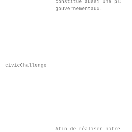
                 constitue aussi une platef
                 gouvernementaux.

                                           
                                           
                                           
                                           
                                           
civicChallenge

                                           
                                           
                                           
                                           
                                           
                 Afin de réaliser notre vis