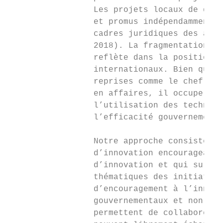
                 Les projets locaux de donn
                 et promus indépendamment s
                 cadres juridiques des admi
                 2018). La fragmentation de
                 reflète dans la position d
                 internationaux. Bien que l
                 reprises comme le chef de 
                 en affaires, il occupe le 
                 l’utilisation des technolo
                 l’efficacité gouvernementa
                                           
                 Notre approche consiste à 
                 d’innovation encourageant 
                 d’innovation et qui surmon
                 thématiques des initiative
                 d’encouragement à l’innova
                 gouvernementaux et non gou
                 permettent de collaborer d