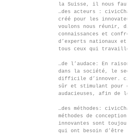
                 la Suisse, il nous faut…

                 …des acteurs : civicChalle
                 créé pour les innovateurs 
                 voulons nous réunir, discu
                 connaissances et confronte
                 d’experts nationaux et int
                 tous ceux qui travaillent 
                 …de l’audace: En raison de
                 dans la société, le secteu
                 difficile d’innover. civic
                 sûr et stimulant pour déve
                 audacieuses, afin de les m
                 …des méthodes: civicChalle
                 méthodes de conception afi
                 innovantes sont toujours b
                 qui ont besoin d’être réso