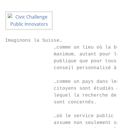
Imaginons la Suisse…

                 …comme un lieu où la burea
                 maximum, autant pour le pe
                 publique que pour tous les
                 conseil personnalisé à cha
                 …comme un pays dans lequel
                 citoyens sont étudiés et s
                 lequel la recherche de sol
                 sont concernés.

                 …où le service public renf
                 assume non seulement ses t