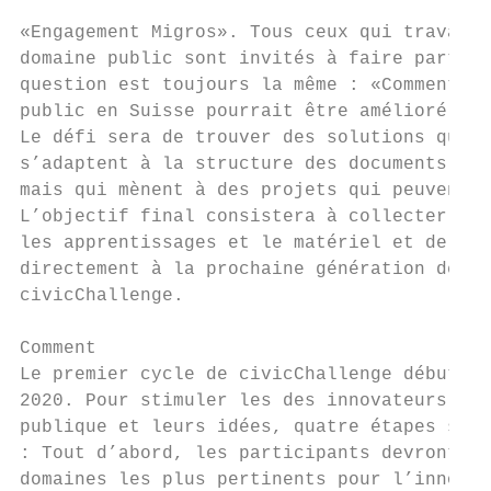
                                           
«Engagement Migros». Tous ceux qui travaill
domaine public sont invités à faire part de
question est toujours la même : «Comment le
public en Suisse pourrait être amélioré pou
Le défi sera de trouver des solutions qui n
s’adaptent à la structure des documents de 
mais qui mènent à des projets qui peuvent ê
L’objectif final consistera à collecter les
les apprentissages et le matériel et de les
directement à la prochaine génération de pa
civicChallenge.                            
Comment                                    
Le premier cycle de civicChallenge débutera
2020. Pour stimuler les des innovateurs dan
publique et leurs idées, quatre étapes sero
: Tout d’abord, les participants devront id
domaines les plus pertinents pour l’innovat