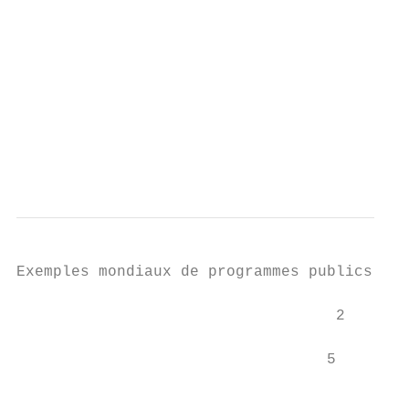
                                           
                                           
                                           
                                           
                                           
                                           
                                           
Exemples mondiaux de programmes publics d’i
                                   2

                                           
                                  5

                                           