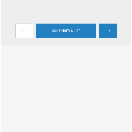
←
→
CONTINUER À LIRE