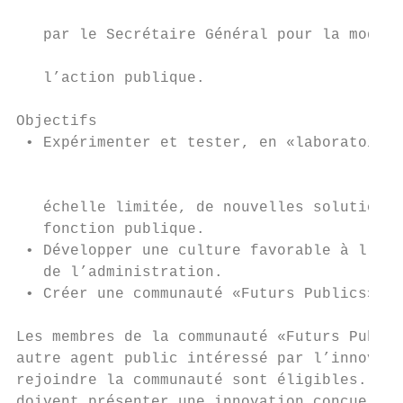
                                           
   par le Secrétaire Général pour la modern
                                           
   l’action publique.

                                           
Objectifs                                  
 • Expérimenter et tester, en «laboratoire»
                                           
   échelle limitée, de nouvelles solutions 
   fonction publique.

 • Développer une culture favorable à l’inn
   de l’administration.

 • Créer une communauté «Futurs Publics».

Les membres de la communauté «Futurs Public
autre agent public intéressé par l’innovati
rejoindre la communauté sont éligibles. Les
doivent présenter une innovation conçue dan