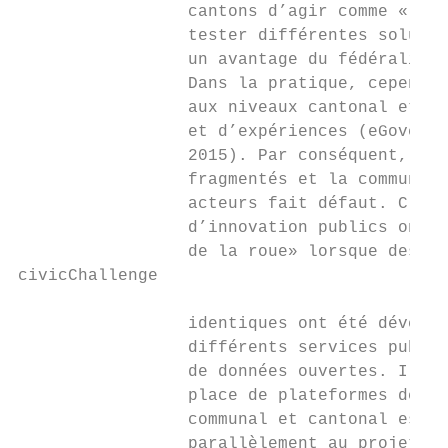
                 cantons d’agir comme «labo
                 tester différentes solutio
                 un avantage du fédéralisme
                 Dans la pratique, cependan
                 aux niveaux cantonal et fé
                 et d’expériences (eGovernm
                 2015). Par conséquent, les
                 fragmentés et la communica
                 acteurs fait défaut. C’est
                 d’innovation publics ont p
                 de la roue» lorsque des sy
civicChallenge

                 identiques ont été dévelop
                 différents services public
                 de données ouvertes. Il a 
                 place de plateformes de do
                 communal et cantonal est t
                 parallèlement au projet fé