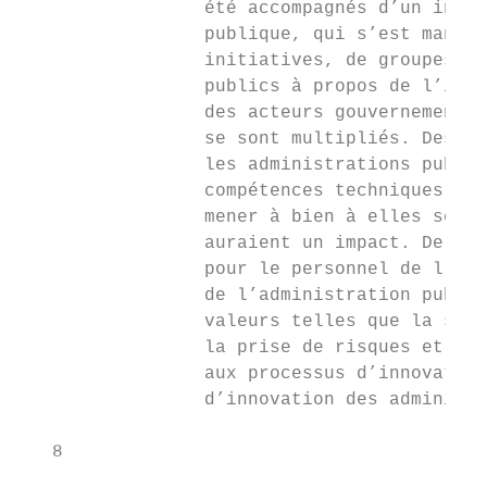
                 été accompagnés d’un intér
                 publique, qui s’est manife
                 initiatives, de groupes de
                 publics à propos de l’inno
                 des acteurs gouvernementau
                 se sont multipliés. Des ex
                 les administrations publiq
                 compétences techniques et 
                 mener à bien à elles seule
                 auraient un impact. De plu
                 pour le personnel de l’adm
                 de l’administration publiq
                 valeurs telles que la stab
                 la prise de risques et la 
                 aux processus d’innovation
                 d’innovation des administr
   8