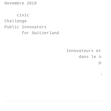
Novembre 2019

     civic

Challenge

Public Innovators

       for Switzerland

                                           
                         Innovateurs et inn
                              dans le secte
                                      pour 
                                       Nove
                                           