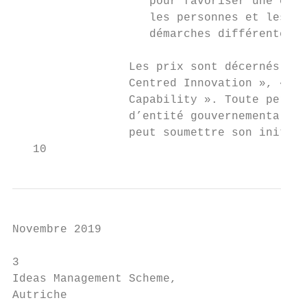
                    pour favoriser une cult
                    les personnes et les ag
                    démarches différentes. 
                                           
                 Les prix sont décernés dan
                 Centred Innovation », « Di
                 Capability ». Toute person
                 d’entité gouvernementale, 
                 peut soumettre son initiat
   10
Novembre 2019

3                                          
Ideas Management Scheme,                   
Autriche                                   