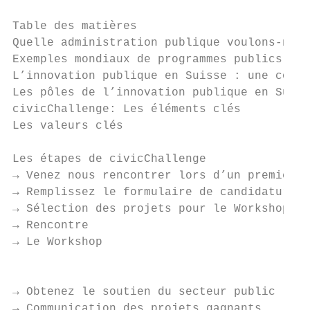
Table des matières

Quelle administration publique voulons-nous
Exemples mondiaux de programmes publics d’i
L’innovation publique en Suisse : une const
Les pôles de l’innovation publique en Suiss
civicChallenge: Les éléments clés          
Les valeurs clés                           
Les étapes de civicChallenge               
→ Venez nous rencontrer lors d’un premier é
→ Remplissez le formulaire de candidature  
→ Sélection des projets pour le Workshop   
→ Rencontre                                
→ Le Workshop                              
                                           
→ Obtenez le soutien du secteur public     
→ Communication des projets gagnants       