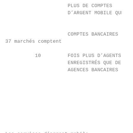
                     PLUS DE COMPTES       
                     D’ARGENT MOBILE QUE DE
                                           
                     COMPTES BANCAIRES

37 marchés comptent

          10         FOIS PLUS D’AGENTS

                     ENREGISTRÉS QUE DE

                     AGENCES BANCAIRES

                                           
                                           
                                           
                                           
                                           
                                           
                                           