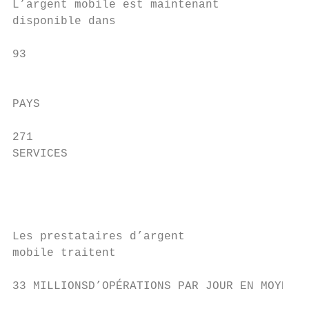
L’argent mobile est maintenant

disponible dans

93                                         
                                           
PAYS

271

SERVICES

                                           
                                           
                                           
Les prestataires d’argent                  
mobile traitent                            
33 MILLIONSD’OPÉRATIONS PAR JOUR EN MOYENNE
