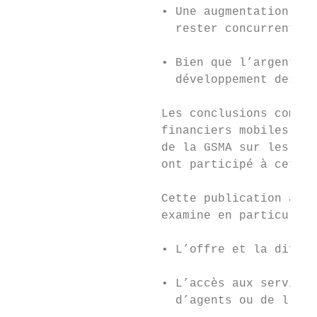
                     • Une augmentation des
                       rester concurrentiel
                     • Bien que l’argent mo
                       développement des se
                     Les conclusions complè
                     financiers mobiles rep
                     de la GSMA sur les ser
                     ont participé à cette 
                     Cette publication a po
                     examine en particulier
                     • L’offre et la diffus
                     • L’accès aux services
                       d’agents ou de l’acc