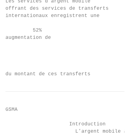
Les services d’argent mobile               
offrant des services de transferts

internationaux enregistrent une

         52%

augmentation de                            
                                           
                                           
                                           
du montant de ces transferts               
GSMA

                     Introduction

                       L’argent mobile a da