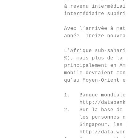
                   à revenu intermédiaire i
                   intermédiaire supérieur.

                   Avec l’arrivée à maturit
                   année. Treize nouveaux s
                   L’Afrique sub-saharienne
                   %), mais plus de la moit
                   principalement en Amériq
                   mobile devraient connaît
                   qu’au Moyen-Orient et en
                   1.   Banque mondiale, ba
                        http://databank.wor
                   2.   Sur la base de la c
                        les personnes non b
                        Singapour, les Émir
                        http://data.worldba