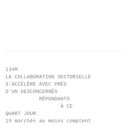
                                           
                                           
                                           
                                           
134M

LA COLLABORATION SECTORIELLE

S’ACCÉLÈRE AVEC PRÈS

D’UN DESCONCERNÉS

           RÉPONDANTS

                  À CE                     
QUART JOUR.                                
19 marchés au moins comptent               
                                           
                                           