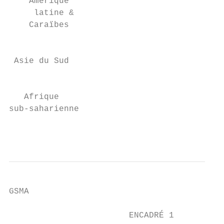
    Amérique

     latine &

    Caraïbes

                                           
                                           
 Asie du Sud

                                           
   Afrique

sub-saharienne                             
                                           
GSMA

                        ENCADRÉ 1
