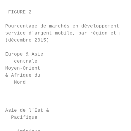
 FIGURE 2

Pourcentage de marchés en développement aya
service d’argent mobile, par région et par 
(décembre 2015)                            
Europe & Asie

   centrale                              30
Moyen-Orient

& Afrique du

   Nord

                                           
                                           
Asie de l’Est &

  Pacifique                                
                                           