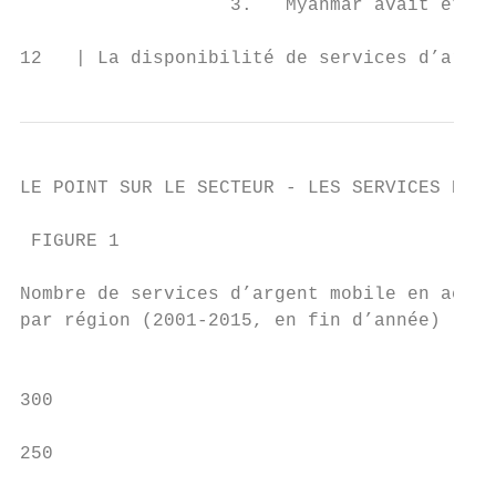
                   3.   Myanmar avait été c
12   | La disponibilité de services d’argen
LE POINT SUR LE SECTEUR - LES SERVICES D’AR
 FIGURE 1

Nombre de services d’argent mobile en activ
par région (2001-2015, en fin d’année)

                                           
300

250

                                           