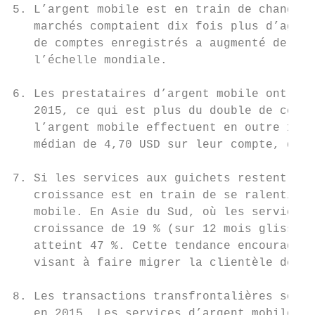
5. L’argent mobile est en train de changer 
   marchés comptaient dix fois plus d’agent
   de comptes enregistrés a augmenté de 31 
   l’échelle mondiale.

6. Les prestataires d’argent mobile ont tra
   2015, ce qui est plus du double de ce qu
   l’argent mobile effectuent en outre 11,2
   médian de 4,70 USD sur leur compte, deux
7. Si les services aux guichets restent un 
   croissance est en train de se ralentir p
   mobile. En Asie du Sud, où les services 
   croissance de 19 % (sur 12 mois glissant
   atteint 47 %. Cette tendance encouragean
   visant à faire migrer la clientèle des s
8. Les transactions transfrontalières sont 
   en 2015. Les services d’argent mobile of