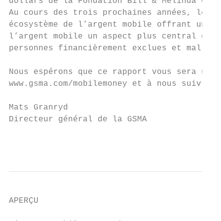
dollars de la Fondation Bill & Melinda Gate
Au cours des trois prochaines années, le pr
écosystème de l’argent mobile offrant un la
l’argent mobile un aspect plus central de l
personnes financièrement exclues et mal des
Nous espérons que ce rapport vous sera util
www.gsma.com/mobilemoney et à nous suivre s
Mats Granryd

Directeur général de la GSMA

                                           
APERÇU
