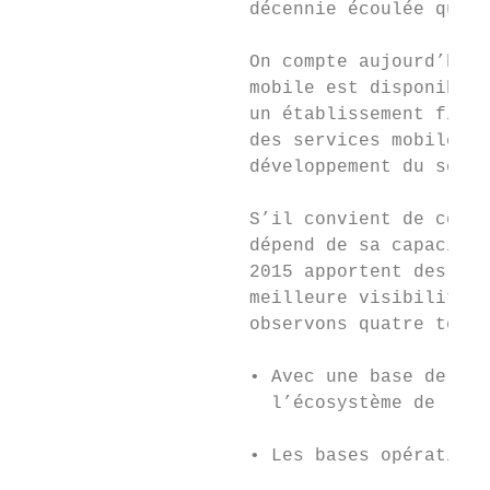
                     décennie écoulée que l
                     On compte aujourd’hui 
                     mobile est disponible 
                     un établissement finan
                     des services mobiles e
                     développement du secte
                     S’il convient de céléb
                     dépend de sa capacité 
                     2015 apportent des ren
                     meilleure visibilité s
                     observons quatre tenda
                     • Avec une base de cli
                       l’écosystème de l’ar
                     • Les bases opérationn