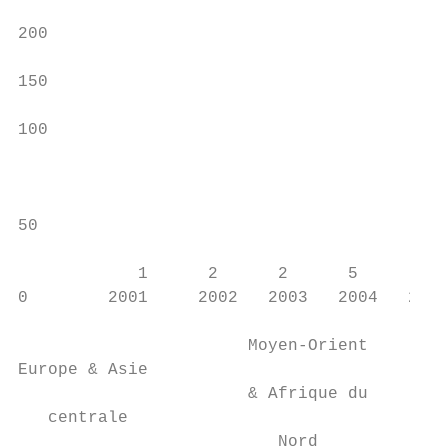
200                                        
150

                                           
100

                                           
                                           
                                           
50

            1      2      2      5      6  
0        2001     2002   2003   2004   2005
                       Moyen-Orient        
Europe & Asie                            As
                       & Afrique du        
   centrale                              & 
                          Nord             