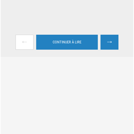
←
→
CONTINUER À LIRE