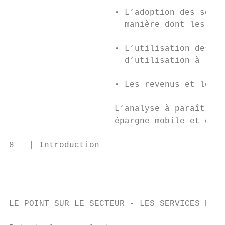
                     • L’adoption des servi
                       manière dont les pre
                     • L’utilisation des se
                       d’utilisation à la b
                     • Les revenus et les i
                     L’analyse à paraître s
                     épargne mobile et créd
8   | Introduction
LE POINT SUR LE SECTEUR - LES SERVICES D’AR