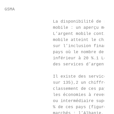
GSMA

                   La disponibilité de serv
                   mobile : un aperçu mondi
                   L’argent mobile continue
                   mobile atteint le chiffr
                   sur l’inclusion financiè
                   pays où le nombre de per
                   inférieur à 20 %.1 Les a
                   des services d’argent mo
                   Il existe des services d
                   sur 135),2 un chiffre en
                   classement de ces pays e
                   les économies à revenu f
                   ou intermédiaire supérie
                   % de ces pays (figure 2)
                   marchés : l’Albanie, le 