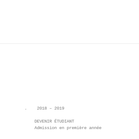
          .    2018 – 2019

              DEVENIR ÉTUDIANT

              Admission en première année               
                                                        