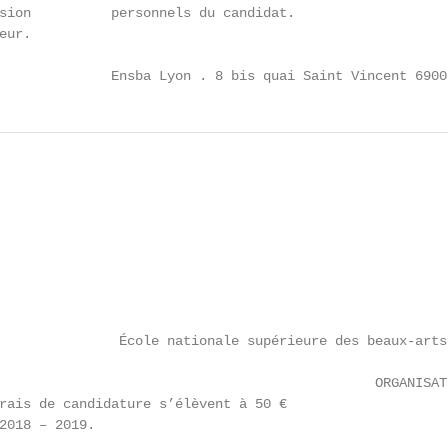
sion          personnels du candidat.

ur.

              Ensba Lyon . 8 bis quai Saint Vincent 6900
               École nationale supérieure des beaux-arts
                                               ORGANISATI
rais de candidature s’élèvent à 50 €

2018 – 2019.
