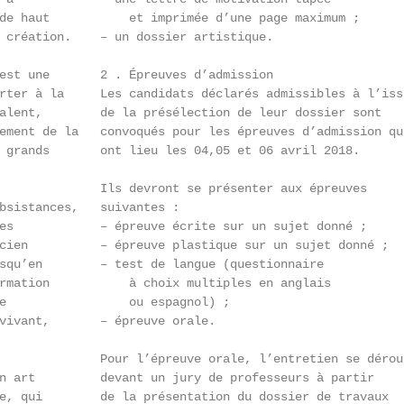
de haut           et imprimée d’une page maximum ;

 création.    – un dossier artistique.

est une       2 . Épreuves d’admission

rter à la     Les candidats déclarés admissibles à l’issu
alent,        de la présélection de leur dossier sont

ement de la   convoqués pour les épreuves d’admission qui
 grands       ont lieu les 04,05 et 06 avril 2018.

              Ils devront se présenter aux épreuves

bsistances,   suivantes :

es            – épreuve écrite sur un sujet donné ;

cien          – épreuve plastique sur un sujet donné ;

squ’en        – test de langue (questionnaire

rmation           à choix multiples en anglais

e                 ou espagnol) ;

vivant,       – épreuve orale.

              Pour l’épreuve orale, l’entretien se déroul
n art         devant un jury de professeurs à partir

e, qui        de la présentation du dossier de travaux
