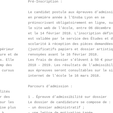
              Pré-Inscription :                         
                                                        
              Le candidat postule aux épreuves d’admissi
              en première année à l’Ensba Lyon en se    
              préinscrivant obligatoirement en ligne, su
              le site web de l’école, entre 06 décembre 
              et le 14 février 2018. L’inscription défin
              est validée par le service des Études et d
              scolarité à réception des pièces demandées
périeur       (justificatifs papiers et dossier artistiq
ure et de     renvoyées avant le 16 février 2018.       
s. Elle       Les frais de dossier s’élèvent à 50 € pour
mp des        2018 – 2019. Les résultats de l’admissibil
 cursus       aux épreuves seront consultables sur le sit
              internet de l’école le 16 mars 2018.      
                                                        
              Parcours d’admission :                    
lités                                                   
r des         1 . Épreuve d’admissibilité sur dossier   
sur les       Le dossier de candidature se compose de : 
ise plus      – un dossier administratif ;              
 à            – une lettre de motivation tapée
