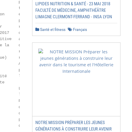
        par le jury : constitué d’une vingtaine de

LIPIDES NUTRITION & SANTÉ - 23 MAI 2018
        travaux maximum, il peut comporter des

FACULTÉ DE MÉDECINE, AMPHITHÉÂTRE
on      éléments réalisés sur tous supports (papier,

LIMAGNE CLERMONT-FERRAND - INSA LYON
        photo, dvd, site web, etc.) et devra être

r       représentatif des qualités plastiques du

Santé et fitness
Français
2017    candidat mais aussi de sa personnalité

itive   artistique en devenir et de sa volonté

e la    d’engagement. À ce titre, il est fortement

        recommandé de privilégier les travaux

ue)     réalisés hors du cadre scolaire.

        Avec l’entretien oral, ce dossier de travaux

        personnels entre pour une large part dans

ité     l’appréciation globale du candidat.

e

        Les résultats d’admission seront délivrés

        le 27 avril 2018.

        Pour les candidats ayant réussi l’examen

        d’entrée et impérativement titulaires

        du baccalauréat, une préinscription en

        première année est obligatoire auprès

NOTRE MISSION PRÉPARER LES JEUNES
        du Service des études et de la scolarité.

GÉNÉRATIONS À CONSTRUIRE LEUR AVENIR