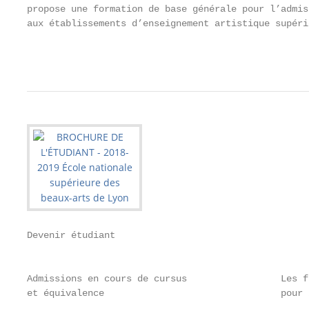
propose une formation de base générale pour l’admis
aux établissements d’enseignement artistique supérie
                                                   
Devenir étudiant                                   
                                                   
Admissions en cours de cursus                 Les f
et équivalence                                pour 