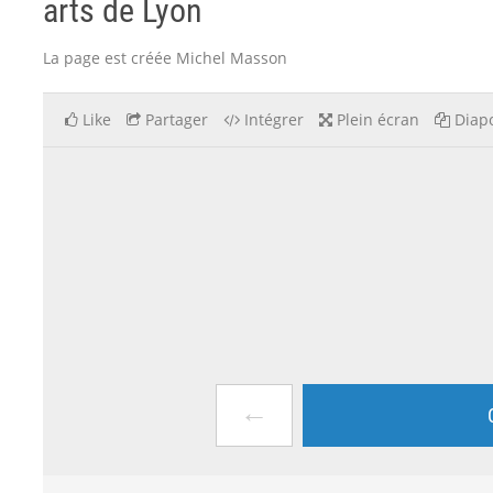
arts de Lyon
La page est créée Michel Masson
Like
Partager
Intégrer
Plein écran
Diapo
←