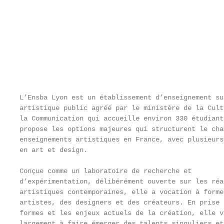
                                                   
                                                   
                                                   
                                                   
                                                   
                                                   
                                                   
                                                   
                                                   
L’Ensba Lyon est un établissement d’enseignement su
artistique public agréé par le ministère de la Cult
la Communication qui accueille environ 330 étudiant
propose les options majeures qui structurent le cha
enseignements artistiques en France, avec plusieurs
en art et design.                                  
                                                   
Conçue comme un laboratoire de recherche et        
d’expérimentation, délibérément ouverte sur les réa
artistiques contemporaines, elle a vocation à forme
artistes, des designers et des créateurs. En prise 
formes et les enjeux actuels de la création, elle v
largement à faire émerger des talents singuliers et