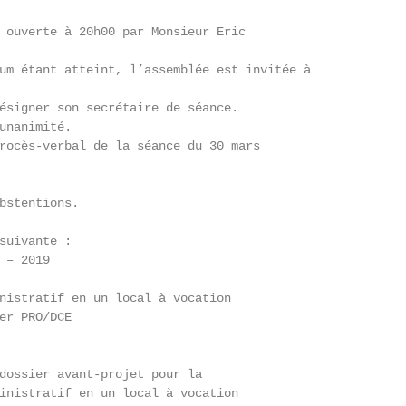
 ouverte à 20h00 par Monsieur Eric

um étant atteint, l’assemblée est invitée à

ésigner son secrétaire de séance.

unanimité.

rocès-verbal de la séance du 30 mars

bstentions.

suivante :

– 2019

nistratif en un local à vocation

er PRO/DCE

dossier avant-projet pour la

inistratif en un local à vocation
