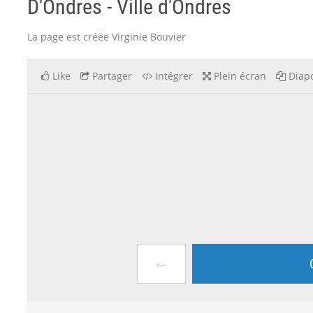
D'Ondres - Ville d'Ondres
La page est créée Virginie Bouvier
Like
Partager
Intégrer
Plein écran
Diapo
←