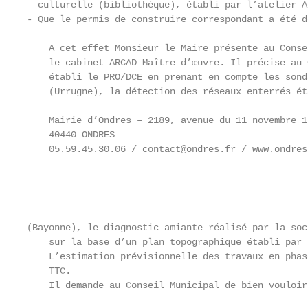
  culturelle (bibliothèque), établi par l’atelier A
- Que le permis de construire correspondant a été d
    A cet effet Monsieur le Maire présente au Conse
    le cabinet ARCAD Maître d’œuvre. Il précise au 
    établi le PRO/DCE en prenant en compte les sond
    (Urrugne), la détection des réseaux enterrés ét
    Mairie d’Ondres – 2189, avenue du 11 novembre 19
    40440 ONDRES

    05.59.45.30.06 / contact@ondres.fr / www.ondres
(Bayonne), le diagnostic amiante réalisé par la soc
    sur la base d’un plan topographique établi par 
    L’estimation prévisionnelle des travaux en phas
    TTC.

    Il demande au Conseil Municipal de bien vouloir