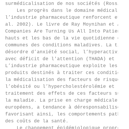
surmédicalisation de nos sociétés (Rossi 20
    Les progrès dans le domaine médical et 
l’industrie pharmaceutique renforcent et fa
al. 2002). Le livre de Ray Moynihan et Alan
Companies Are Turning Us All Into Patients 
hauts et les bas de la vie quotidienne devi
communes des conditions maladives. La timid
désordre d’anxiété social, l’hyperactivité 
avec déficit de l'attention (THADA) et le s
L’industrie pharmaceutique exploite les déf
produits destinés à traiter ces conditions 
la médicalisation des facteurs de risque li
l’obésité ou l’hypercholestérolémie et les 
traitement des effets de ces facteurs sur l
la maladie. La prise en charge médicale off
européens, a tendance à déresponsabiliser l
favorisant ainsi, les comportements pathogè
des coûts de la santé.

    Le changement épidémiologique propre à 