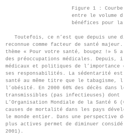
                      Figure 1 : Courbe dos
                      entre le volume d’act
                      bénéfices pour la san
   Toutefois, ce n’est que depuis une dizai
reconnue comme facteur de santé majeur. En 
thème « Pour votre santé, bougez !» 5 a per
des préoccupations médicales. Depuis, il a 
médicaux et politiques de l’importance du m
ses responsabilités. La sédentarité est à p
santé au même titre que le tabagisme, l’hyp
l’obésité. En 2000 60% des décès dans le mo
transmissibles (pas infectieuses) dont la s
L’Organisation Mondiale de la Santé 6 (OMS)
causes de mortalité dans les pays développé
le monde entier. Dans une perspective de sa
plus actives permet de diminuer considérabl
2001).
