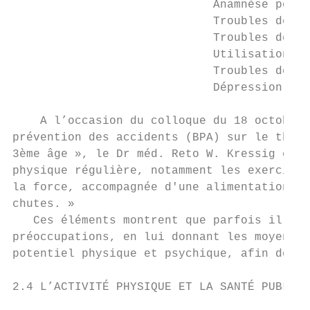
                             Anamnèse posit
                             Troubles de la
                             Troubles de l'
                             Utilisation d'
                             Troubles de la
                             Dépression    
    A l’occasion du colloque du 18 octobre 
prévention des accidents (BPA) sur le thème
3ème âge », le Dr méd. Reto W. Kressig conc
physique régulière, notamment les exercices
la force, accompagnée d'une alimentation ap
chutes. »

   Ces éléments montrent que parfois il suf
préoccupations, en lui donnant les moyens n
potentiel physique et psychique, afin de fa
2.4 L’ACTIVITÉ PHYSIQUE ET LA SANTÉ PUBLIQU