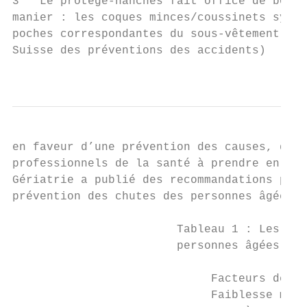
3   Le protège-hanches fait office de boucl
manier : les coques minces/coussinets synth
poches correspondantes du sous-vêtement. Le
Suisse des préventions des accidents)

                                           
en faveur d’une prévention des causes, qui 
professionnels de la santé à prendre en con
Gériatrie a publié des recommandations pour
prévention des chutes des personnes âgées (
                        Tableau 1 : Les fac
                        personnes âgées (Am
                             Facteurs de ri
                             Faiblesse musc