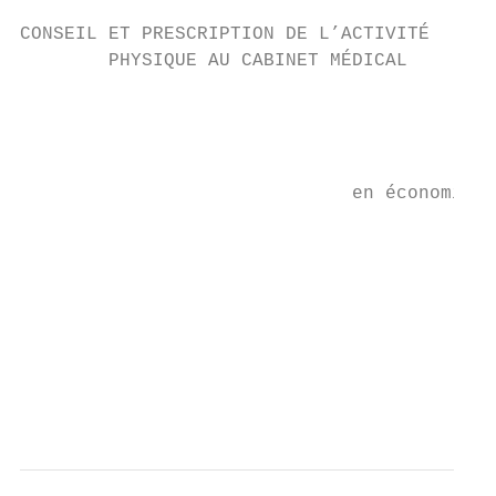
CONSEIL ET PRESCRIPTION DE L’ACTIVITÉ

        PHYSIQUE AU CABINET MÉDICAL

                                        ALB
                                           
                              en économie e
                                           
                                           
                                           
                                           
                                           
                                           