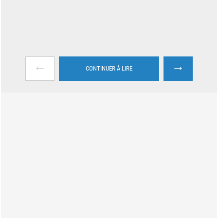
←
→
CONTINUER À LIRE