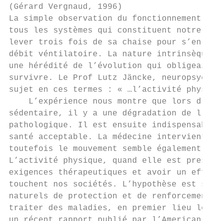
(Gérard Vergnaud, 1996)

La simple observation du fonctionnement phy
tous les systèmes qui constituent notre org
lever trois fois de sa chaise pour s’en ape
débit véntilatoire. La nature intrinsèque d
une hérédité de l’évolution qui obligeait n
survivre. Le Prof Lutz Jäncke, neuropsychol
sujet en ces termes : « …l’activité physiqu
    L’expérience nous montre que lors d’abs
sédentaire, il y a une dégradation de l’org
pathologique. Il est ensuite indispensable 
santé acceptable. La médecine intervient da
toutefois le mouvement semble également êtr
L’activité physique, quand elle est prescri
exigences thérapeutiques et avoir un effet 
touchent nos sociétés. L’hypothèse est simp
naturels de protection et de renforcement d
traiter des maladies, en premier lieu les m
un récent rapport publié par l’American Hea