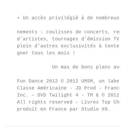
                                           
                                           
    • Un accès privilégié à de nombreux évé
                                           
    nements : coulisses de concerts, rencon
    d’artistes, tournages d’émission TV... 
    plein d’autres exclusivités à tenter de
    gner tous les mois !                   
                Un max de bons plans avec

    Fun Dance 2012 © 2012 UMSM, un label Un
    Classe Américaine - JD Prod - France 3 
    Inc. – DVD Twilight 4 - TM & © 2012 Sum
    All rights reserved – Livres Top Chef ©
    produit en France par Studio 89.