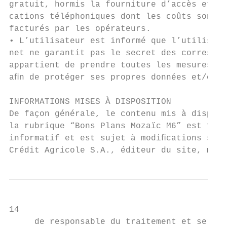
gratuit, hormis la fourniture d’accès et le
cations téléphoniques dont les coûts sont d
facturés par les opérateurs.               
• L’utilisateur est informé que l’utilisati
net ne garantit pas le secret des correspon
appartient de prendre toutes les mesures ap
aﬁn de protéger ses propres données et/ou o
                                           
INFORMATIONS MISES À DISPOSITION

De façon générale, le contenu mis à disposi
la rubrique “Bons Plans Mozaïc M6” est four
informatif et est sujet à modiﬁcations sans
Crédit Agricole S.A., éditeur du site, met 
14

     de responsable du traitement et seront