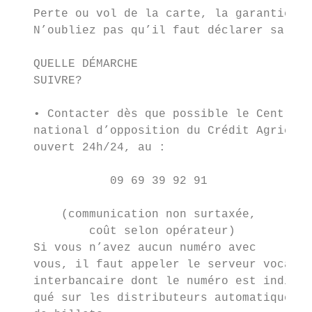
   Perte ou vol de la carte, la garantie es
   N’oubliez pas qu’il faut déclarer sa dis
   QUELLE DÉMARCHE                         
   SUIVRE?                                 
   • Contacter dès que possible le Centre  
   national d’opposition du Crédit Agricole
   ouvert 24h/24, au :                     
                                           
              09 69 39 92 91

                                           
       (communication non surtaxée,        
           coût selon opérateur)

   Si vous n’avez aucun numéro avec        
   vous, il faut appeler le serveur vocal  
   interbancaire dont le numéro est indi-  
   qué sur les distributeurs automatiques
