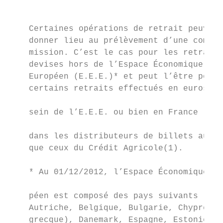
                                           
    Certaines opérations de retrait peuvent

    donner lieu au prélèvement d’une com-  
    mission. C’est le cas pour les retraits
    devises hors de l’Espace Économique    
    Européen (E.E.E.)* et peut l’être pour 
    certains retraits effectués en euros au
                                           
    sein de l’E.E.E. ou bien en France

                                           
    dans les distributeurs de billets autre
    que ceux du Crédit Agricole(1).        
                                           
    * Au 01/12/2012, l’Espace Économique Eu
                                           
    péen est composé des pays suivants : Al
    Autriche, Belgique, Bulgarie, Chypre (p
    grecque), Danemark, Espagne, Estonie, F