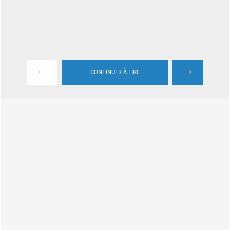
←
→
CONTINUER À LIRE