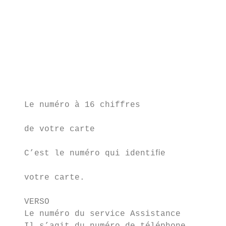
                                         vo
                                         ac
                                         au
                                         lo
                                         La
                                         Vo
                                         d’
   Le numéro à 16 chiffres

                                         da
   de votre carte

                                         av
   C’est le numéro qui identiﬁe

                                         no
   votre carte.

   VERSO

   Le numéro du service Assistance
