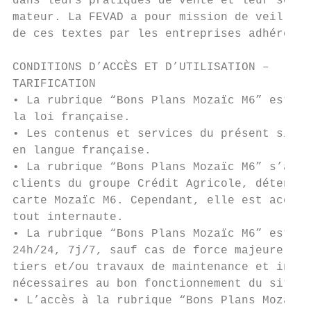
dans leurs pratiques de vente et leur servi
mateur. La FEVAD a pour mission de veiller 
de ces textes par les entreprises adhérente
CONDITIONS D’ACCÈS ET D’UTILISATION –      
TARIFICATION                               
• La rubrique “Bons Plans Mozaïc M6” est so
la loi française.                          
• Les contenus et services du présent site 
en langue française.                       
• La rubrique “Bons Plans Mozaïc M6” s’adre
clients du groupe Crédit Agricole, détenteu
carte Mozaïc M6. Cependant, elle est access
tout internaute.                           
• La rubrique “Bons Plans Mozaïc M6” est ac
24h/24, 7j/7, sauf cas de force majeure, fa
tiers et/ou travaux de maintenance et inter
nécessaires au bon fonctionnement du site. 
• L’accès à la rubrique “Bons Plans Mozaïc 