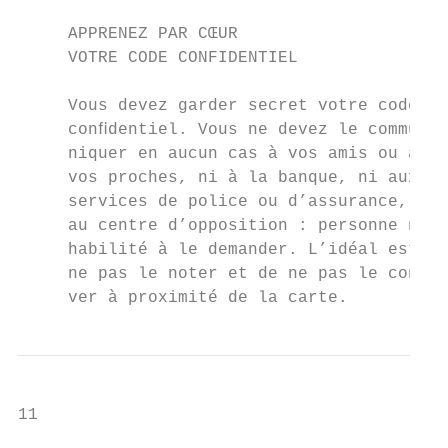
     APPRENEZ PAR CŒUR                     
     VOTRE CODE CONFIDENTIEL               
     Vous devez garder secret votre code   
     conﬁdentiel. Vous ne devez le commu-  
     niquer en aucun cas à vos amis ou à   
     vos proches, ni à la banque, ni aux

     services de police ou d’assurance, ni

     au centre d’opposition : personne n’es
     habilité à le demander. L’idéal est de

     ne pas le noter et de ne pas le conser
     ver à proximité de la carte.
11
