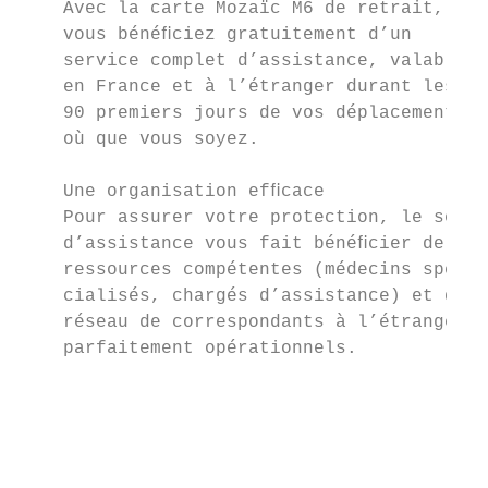
    Avec la carte Mozaïc M6 de retrait,    
    vous bénéﬁciez gratuitement d’un       
    service complet d’assistance, valable  
    en France et à l’étranger durant les   
    90 premiers jours de vos déplacements  
    où que vous soyez.                     
                                           
    Une organisation efﬁcace               
    Pour assurer votre protection, le servi
    d’assistance vous fait bénéﬁcier de    
    ressources compétentes (médecins spé-  
    cialisés, chargés d’assistance) et d’un
    réseau de correspondants à l’étranger  
    parfaitement opérationnels.

                                           
                                           
                                           
                                           
                                           