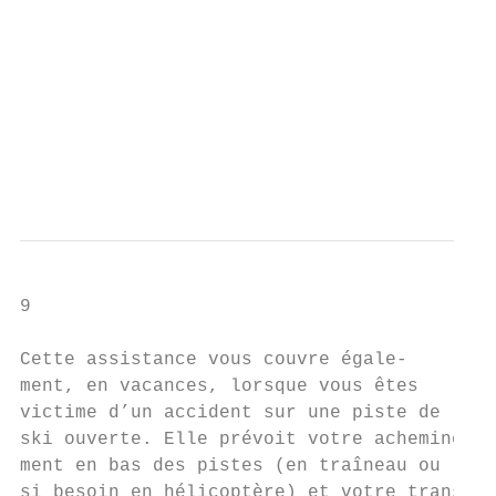
                                           
                                           
                                           
                                           
                                           
                                           
                                           
9

Cette assistance vous couvre égale-        
ment, en vacances, lorsque vous êtes       
victime d’un accident sur une piste de     
ski ouverte. Elle prévoit votre achemine-  
ment en bas des pistes (en traîneau ou     
si besoin en hélicoptère) et votre trans-
