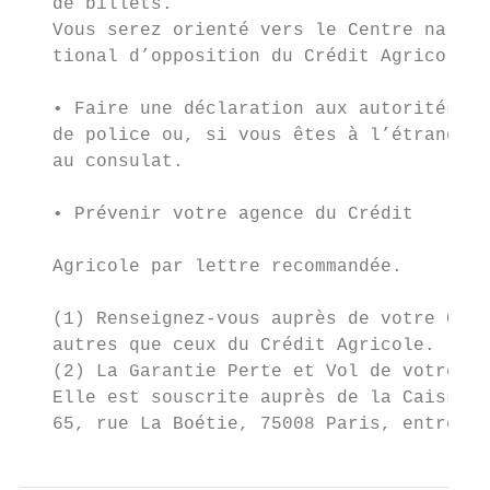
   de billets.

   Vous serez orienté vers le Centre na-   
   tional d’opposition du Crédit Agricole.

                                           
   • Faire une déclaration aux autorités   
   de police ou, si vous êtes à l’étranger,
   au consulat.                            
                                           
   • Prévenir votre agence du Crédit

                                           
   Agricole par lettre recommandée.

   (1) Renseignez-vous auprès de votre Cais
   autres que ceux du Crédit Agricole.

   (2) La Garantie Perte et Vol de votre ca
   Elle est souscrite auprès de la Caisse d
   65, rue La Boétie, 75008 Paris, entrepri