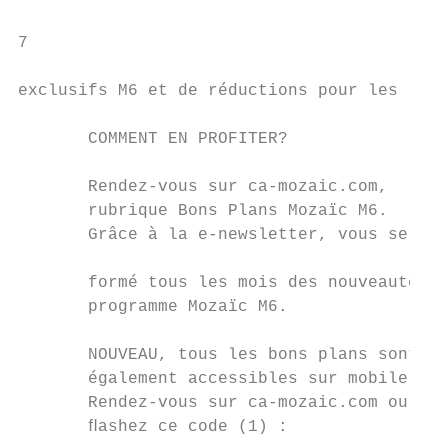
7

exclusifs M6 et de réductions pour les lois
       COMMENT EN PROFITER?

       Rendez-vous sur ca-mozaic.com,

       rubrique Bons Plans Mozaïc M6.      
       Grâce à la e-newsletter, vous serez 
                                           
       formé tous les mois des nouveautés d
       programme Mozaïc M6.

                                           
       NOUVEAU, tous les bons plans sont

       également accessibles sur mobile !

       Rendez-vous sur ca-mozaic.com ou

       ﬂashez ce code (1) :
