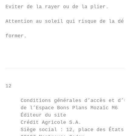
Eviter de la rayer ou de la plier.         
                                           
Attention au soleil qui risque de la dé-

                                           
former.

                                           
                                           
12

     Conditions générales d’accès et d’util
     de l’Espace Bons Plans Mozaïc M6

     Éditeur du site                       
     Crédit Agricole S.A.                  
     Siège social : 12, place des États-Uni