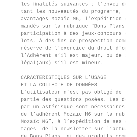
     les ﬁnalités suivantes : l’envoi de e-
     tant les nouveautés du programme, l’en
     avantages Mozaïc M6, l’expédition de p
     mandés sur la rubrique “Bons Plans Moz
     participation à des jeux-concours et e
     lots, à des ﬁns de prospection commerc
     réserve de l’exercice du droit d’oppos
     l’Adhérent s’il est majeur, ou de son(
     légal(aux) s’il est mineur.           
                                           
     CARACTÉRISTIQUES SUR L’USAGE          
     ET LA COLLECTE DE DONNÉES             
     L’utilisateur n’est pas obligé de répo
     partie des questions posées. Les donné
     par un astérisque sont nécessaires à l
     de l’adhérent Mozaïc M6 sur la rubriqu
     Mozaïc M6”, à l’expédition de ses code
     tages, de la newsletter sur l’actualit
     de Bons Plans, et des produits command