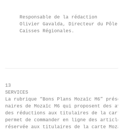
                                           
                                           
     Responsable de la rédaction           
     Olivier Gavalda, Directeur du Pôle    
     Caisses Régionales.

                                           
                                           
                                           
13

SERVICES                                   
La rubrique “Bons Plans Mozaïc M6” présente
naires de Mozaïc M6 qui proposent des avant
des réductions aux titulaires de la carte M
permet de commander en ligne des articles (
réservée aux titulaires de la carte Mozaïc 