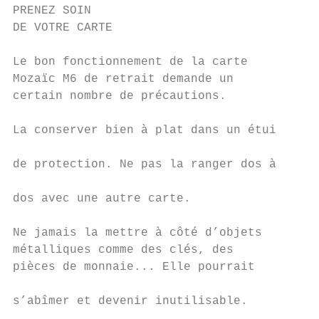
PRENEZ SOIN                                
DE VOTRE CARTE                             
Le bon fonctionnement de la carte          
Mozaïc M6 de retrait demande un            
certain nombre de précautions.             
                                           
La conserver bien à plat dans un étui

                                           
de protection. Ne pas la ranger dos à

                                           
dos avec une autre carte.

                                           
Ne jamais la mettre à côté d’objets        
métalliques comme des clés, des

pièces de monnaie... Elle pourrait

                                           
s’abîmer et devenir inutilisable.

                                           