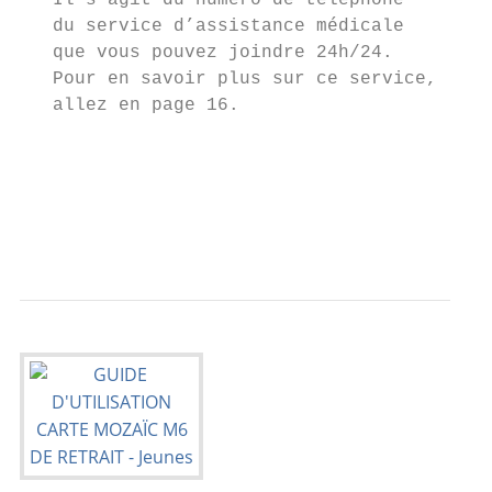
   Il s’agit du numéro de téléphone

   du service d’assistance médicale

   que vous pouvez joindre 24h/24.

   Pour en savoir plus sur ce service,

   allez en page 16.

                                         Le
                                         Ce
                                         es
                                         au
                                         lo