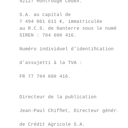
     92127 Montrouge Cedex.                
                                           
     S.A. au capital de

     7 494 061 611 €, immatriculée

     au R.C.S. de Nanterre sous le numéro  
     SIREN : 784 608 416.                  
                                           
     Numéro individuel d’identiﬁcation

                                           
     d’assujetti à la TVA :

                                           
     FR 77 784 608 416.

                                           
     Directeur de la publication

                                           
     Jean-Paul Chifﬂet, Directeur général

                                           
     de Crédit Agricole S.A.
