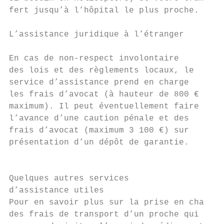
fert jusqu’à l’hôpital le plus proche.

L’assistance juridique à l’étranger

                                           
En cas de non-respect involontaire         
des lois et des règlements locaux, le      
service d’assistance prend en charge       
les frais d’avocat (à hauteur de 800 €     
maximum). Il peut éventuellement faire     
l’avance d’une caution pénale et des       
frais d’avocat (maximum 3 100 €) sur       
présentation d’un dépôt de garantie.

                                           
                                           
Quelques autres services

d’assistance utiles                        
Pour en savoir plus sur la prise en charge 
des frais de transport d’un proche qui     