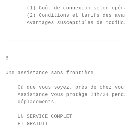
       (1) Coût de connexion selon opérateu
       (2) Conditions et tarifs des avantag
       Avantages susceptibles de modiﬁcatio
8

Une assistance sans frontière

    Où que vous soyez, près de chez vous ou
    Assistance vous protège 24h/24 pendant 
    déplacements.

    UN SERVICE COMPLET                     
    ET GRATUIT                             