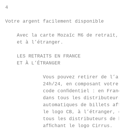
4

Votre argent facilement disponible

    Avec la carte Mozaïc M6 de retrait, vou
    et à l’étranger.

    LES RETRAITS EN FRANCE                 
    ET À L’ÉTRANGER                        
             Vous pouvez retirer de l’argen
             24h/24, en composant votre    
             code conﬁdentiel : en France, 
             dans tous les distributeurs   
             automatiques de billets afﬁcha
             le logo CB, à l’étranger, dans
             tous les distributeurs de bill
             afﬁchant le logo Cirrus.
