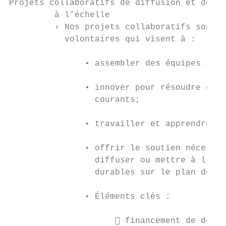
Projets collaboratifs de diffusion et de mi
         à l’échelle

         › Nos projets collaboratifs sont d
           volontaires qui visent à :

                                           
               • assembler des équipes inte
                                           
               • innover pour résoudre des 
                 courants;                 
               • travailler et apprendre en
                                           
               • offrir le soutien nécessai
                 diffuser ou mettre à l’éch
                 durables sur le plan de la
                                           
               • Éléments clés :           
                                           
                      financement de démar