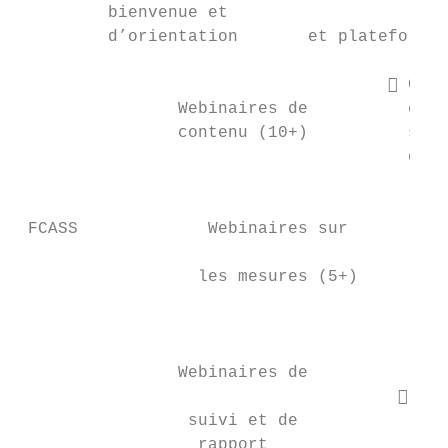
         bienvenue et

         d’orientation       et plateformes
                                      Cont
                Webinaires de          comp
                contenu (10+)          soin
                                       d’en
                                          
 FCASS             Webinaires sur

                                           
                  les mesures (5+)

                                           
                                           
                Webinaires de

                                       Mis
                 suivi et de

                  rapport               rég