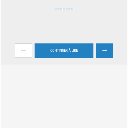
←
→
CONTINUER À LIRE