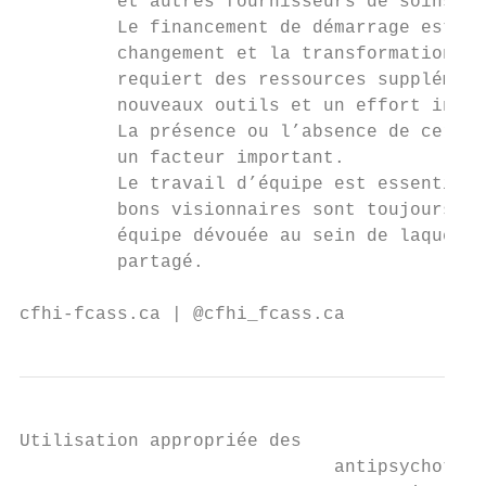
         et autres fournisseurs de soins.  
         Le financement de démarrage est né
         changement et la transformation d’
         requiert des ressources supplément
         nouveaux outils et un effort inten
         La présence ou l’absence de certai
         un facteur important.             
         Le travail d’équipe est essentiel 
         bons visionnaires sont toujours ap
         équipe dévouée au sein de laquelle
         partagé.

cfhi-fcass.ca | @cfhi_fcass.ca             
Utilisation appropriée des

                             antipsychotiqu