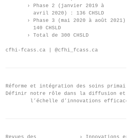
       › Phase 2 (janvier 2019 à

         avril 2020) : 136 CHSLD

       › Phase 3 (mai 2020 à août 2021) :  
         140 CHSLD                         
       › Total de 300 CHSLD

cfhi-fcass.ca | @cfhi_fcass.ca             
Réforme et intégration des soins primaires 
Définir notre rôle dans la diffusion et la 
        l’échelle d’innovations efficaces
Revues des              › Innovations en ma