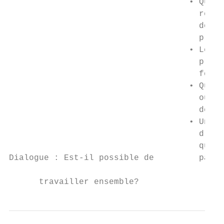
                                    • Quels
                                      resso
                                      domai
                                      prima
                                    • Les i
                                      propo
                                      fonct
                                    • Quell
                                      ou le
                                      de la
                                    • Une a
                                      d’amé
                                      quali
Dialogue : Est-il possible de         parti
      travailler ensemble?