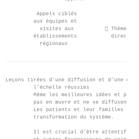
                                        Rem
          Appels ciblés

         aux équipes et

           visites aux           Thèmes ch
         établissements           direction
           régionaux
Leçons tirées d’une diffusion et d’une mise
         l’échelle réussies

         Même les meilleures idées et prati
         pas en œuvre et ne se diffusent pa
         Les patients et leur familles sont
         transformation du système.        
                                           
         Il est crucial d’être attentif aux