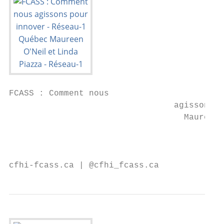
FCASS : Comment nous

                                 agissons p
                                   Maureen 
                                        Rés
                                           
cfhi-fcass.ca | @cfhi_fcass.ca