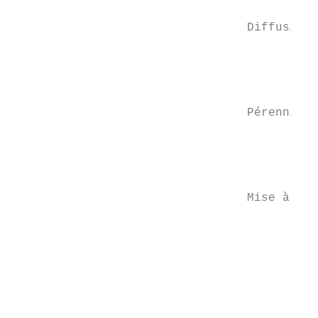
                                           
                                 Diffusion 
                                           
                                           
                                           
                                 Pérennisat
                                           
                                           
                                           
                                 Mise à l’é
                                           
                                           
                                           
                                           
                                           
                                           