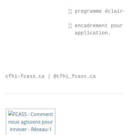
                                           
                      programme éclairé pa
                                           
                      encadrement pour sou
                       application.

                                           
                                           
                                           
                                           
cfhi-fcass.ca | @cfhi_fcass.ca             