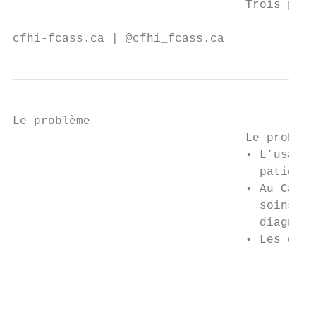
                                 Trois proj
cfhi-fcass.ca | @cfhi_fcass.ca
Le problème

                                 Le problèm
                                 • L’usage 
                                   patients
                                 • Au Canad
                                   soins de
                                   diagnost
                                 • Les donn
                                         • 
                                           
                                         • 
                                           