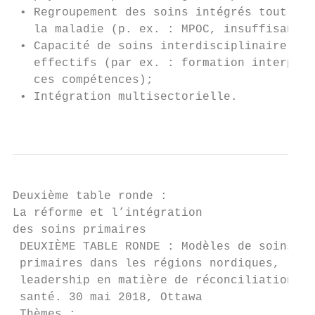
 • Regroupement des soins intégrés tout au 
   la maladie (p. ex. : MPOC, insuffisance 
 • Capacité de soins interdisciplinaire, y 
   effectifs (par ex. : formation interprof
   ces compétences);

 • Intégration multisectorielle.

                                           
Deuxième table ronde :

La réforme et l’intégration

des soins primaires

 DEUXIÈME TABLE RONDE : Modèles de soins de
 primaires dans les régions nordiques, rura
 leadership en matière de réconciliation da
 santé. 30 mai 2018, Ottawa

 Thèmes :
