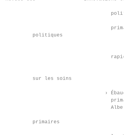
                                           
                                   politiqu
                                   primaire
         politiques

                                           
                                           
                                   rapide (
                                           
         sur les soins

                                           
                                 › Ébauche 
                                   primaire
                                   Alberta,
         primaires

                                           