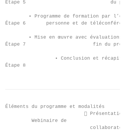
Étape 5                             du prog
        • Programme de formation par l’entr
Étape 6       personne et de téléconférence
        • Mise en œuvre avec évaluations au
Étape 7                       fin du projet
                 • Conclusion et récapitula
Étape 8

                                           
Éléments du programme et modalités

                            Présentation d
         Webinaire de

                             collaborateurs