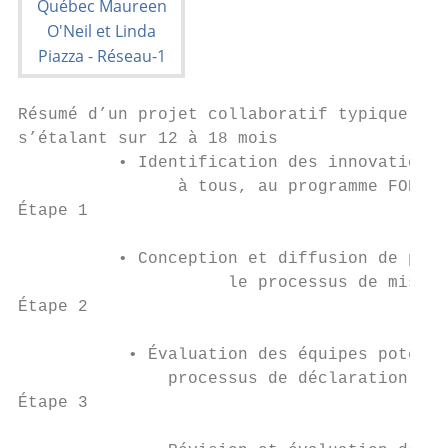
Résumé d’un projet collaboratif typique de 
s’étalant sur 12 à 18 mois

          • Identification des innovations 
                à tous, au programme FORCES
Étape 1

          • Conception et diffusion de pros
                     le processus de mise e
Étape 2

           • Évaluation des équipes potenti
               processus de déclaration d’i
Étape 3                                    