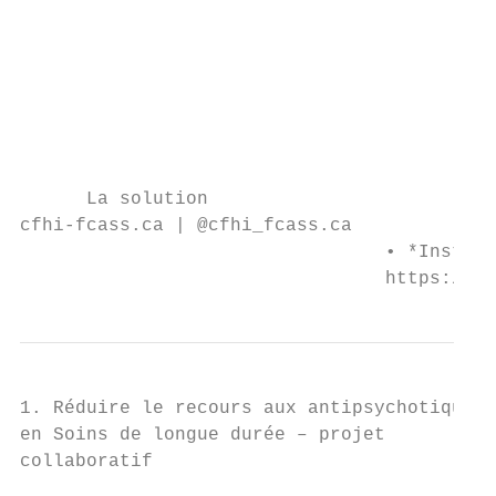
                                         • 
                                           
                                           
                                         • 
                                           
                                           
      La solution

cfhi-fcass.ca | @cfhi_fcass.ca

                                 • *Institu
                                 https://vo
1. Réduire le recours aux antipsychotiques

en Soins de longue durée – projet

collaboratif