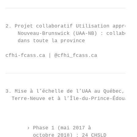
2. Projet collaboratif Utilisation appropri
    Nouveau-Brunswick (UAA-NB) : collaborat
    dans toute la province

cfhi-fcass.ca | @cfhi_fcass.ca             
3. Mise à l’échelle de l’UAA au Québec, à

  Terre-Neuve et à l’Île-du-Prince-Édouard

                                           
                                           
                                           
       › Phase 1 (mai 2017 à

         octobre 2018) : 24 CHSLD
