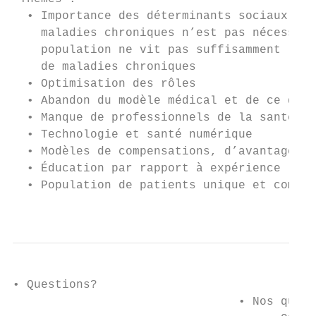
  • Importance des déterminants sociaux – l
    maladies chroniques n’est pas nécessair
    population ne vit pas suffisamment long
    de maladies chroniques

  • Optimisation des rôles

  • Abandon du modèle médical et de ce qui 
  • Manque de professionnels de la santé qu
  • Technologie et santé numérique

  • Modèles de compensations, d’avantages e
  • Éducation par rapport à expérience

  • Population de patients unique et comple
                                           
• Questions?

                                • Nos quest