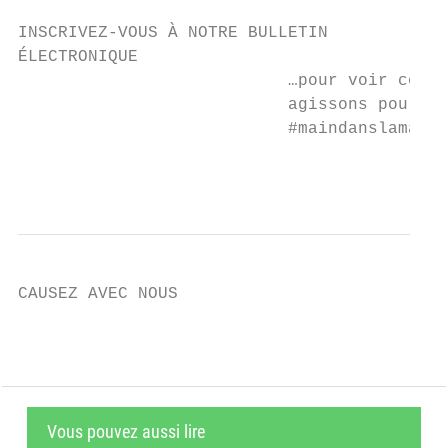
INSCRIVEZ-VOUS À NOTRE BULLETIN

ÉLECTRONIQUE

                           …pour voir comme
                           agissons pour in
                           #maindanslamain

                                           
CAUSEZ AVEC NOUS
Vous pouvez aussi lire