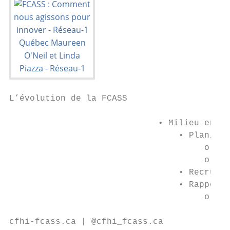
L’évolution de la FCASS

                             • Milieu en tr
                                 • Planific
                                      o But
                                      o Sec
                                 • Recrutem
                                 • Rapports
                                      o Thè
cfhi-fcass.ca | @cfhi_fcass.ca             