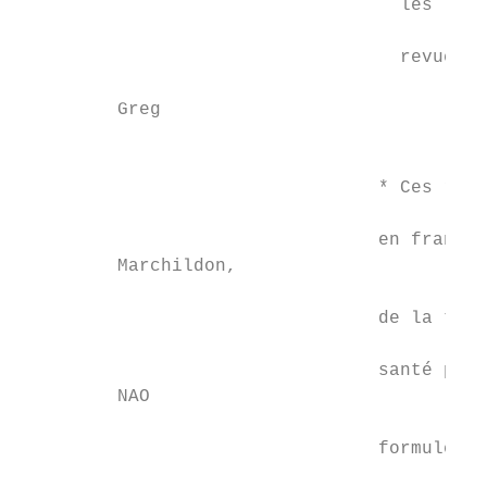
                                   les Terr
                                   revue ra
         Greg

                                           
                                           
                                 * Ces rapp
                                 en françai
         Marchildon,

                                           
                                 de la tabl
                                           
                                 santé prim
         NAO

                                           
                                 formuleron
                                           