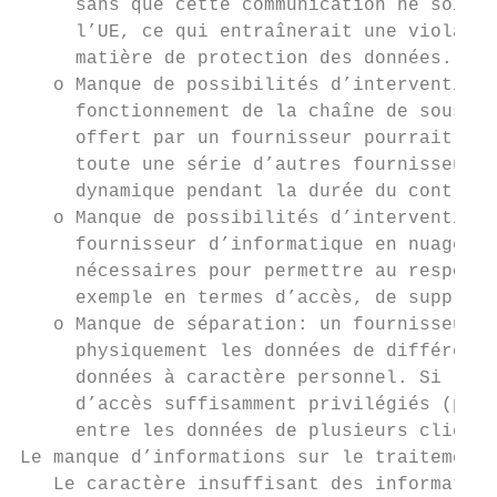
     sans que cette communication ne soit f
     l’UE, ce qui entraînerait une violatio
     matière de protection des données.

   o Manque de possibilités d’intervention 
     fonctionnement de la chaîne de sous-tr
     offert par un fournisseur pourrait êtr
     toute une série d’autres fournisseurs,
     dynamique pendant la durée du contrat 
   o Manque de possibilités d’intervention 
     fournisseur d’informatique en nuage ne
     nécessaires pour permettre au responsa
     exemple en termes d’accès, de suppress
   o Manque de séparation: un fournisseur d
     physiquement les données de différents
     données à caractère personnel. Si les 
     d’accès suffisamment privilégiés (post
     entre les données de plusieurs clients
Le manque d’informations sur le traitement 
   Le caractère insuffisant des information