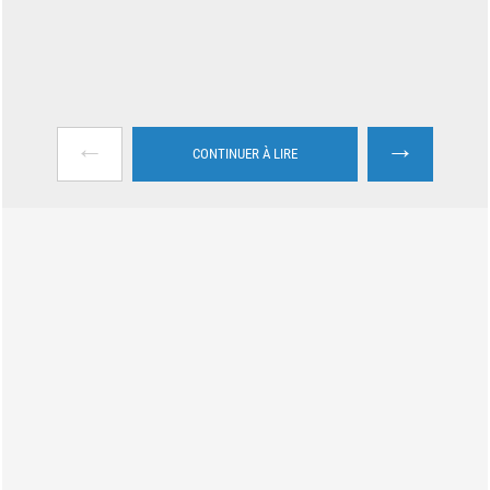
←
→
CONTINUER À LIRE