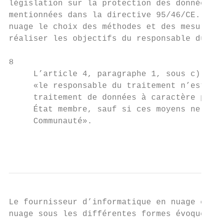
législation sur la protection des données e
mentionnées dans la directive 95/46/CE. Il 
nuage le choix des méthodes et des mesures 
réaliser les objectifs du responsable du tr
8

     L’article 4, paragraphe 1, sous c), di
     «le responsable du traitement n’est pa
     traitement de données à caractère pers
     État membre, sauf si ces moyens ne son
     Communauté».

                                           
Le fournisseur d’informatique en nuage est 
nuage sous les différentes formes évoquées 