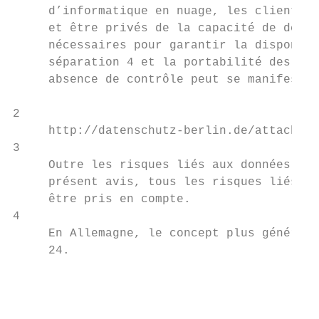
     d’informatique en nuage, les clients p
     et être privés de la capacité de déplo
     nécessaires pour garantir la disponibi
     séparation 4 et la portabilité des don
     absence de contrôle peut se manifester
2

     http://datenschutz-berlin.de/attachmen
3

     Outre les risques liés aux données per
     présent avis, tous les risques liés à 
     être pris en compte.

4

     En Allemagne, le concept plus général 
     24.

                                           