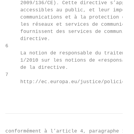
     2009/136/CE). Cette directive s’appliq
     accessibles au public, et leur impose 
     communications et à la protection des 
     les réseaux et services de communicati
     fournissent des services de communicat
     directive.

6

     La notion de responsable du traitement
     1/2010 sur les notions de «responsable
     de la directive.

7

     http://ec.europa.eu/justice/policies/p
                                           
conformément à l’article 4, paragraphe 1, s