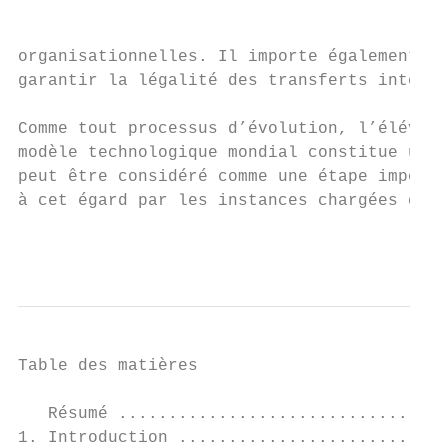
organisationnelles. Il importe également qu
garantir la légalité des transferts interna
Comme tout processus d’évolution, l’élévati
modèle technologique mondial constitue un d
peut être considéré comme une étape importa
à cet égard par les instances chargées de l
                                           
Table des matières

   Résumé .................................
1. Introduction ...........................