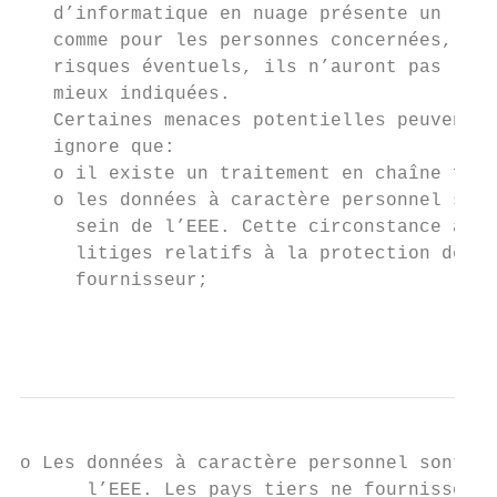
   d’informatique en nuage présente un risq
   comme pour les personnes concernées, car
   risques éventuels, ils n’auront pas la p
   mieux indiquées.

   Certaines menaces potentielles peuvent s
   ignore que:

   o il existe un traitement en chaîne fais
   o les données à caractère personnel sont
     sein de l’EEE. Cette circonstance a un
     litiges relatifs à la protection des d
     fournisseur;

                                           
o Les données à caractère personnel sont tr
      l’EEE. Les pays tiers ne fournissent 