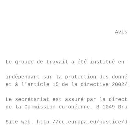
                                           
                                           
                                   Avis 05/
                                           
Le groupe de travail a été institué en vert
                                           
indépendant sur la protection des données e
et à l’article 15 de la directive 2002/58/C
Le secrétariat est assuré par la direction 
de la Commission européenne, B-1049 Bruxell
Site web: http://ec.europa.eu/justice/data-