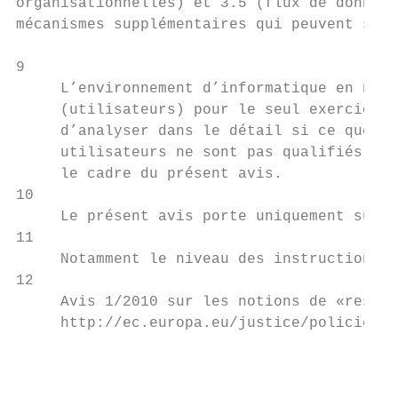
organisationnelles) et 3.5 (flux de données
mécanismes supplémentaires qui peuvent s’av
9

     L’environnement d’informatique en nuag
     (utilisateurs) pour le seul exercice d
     d’analyser dans le détail si ce que l’
     utilisateurs ne sont pas qualifiés de 
     le cadre du présent avis.

10

     Le présent avis porte uniquement sur l
11

     Notamment le niveau des instructions, 
12

     Avis 1/2010 sur les notions de «respon
     http://ec.europa.eu/justice/policies/p
                                           