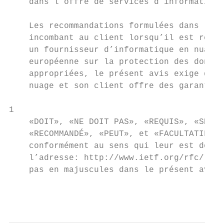
    dans l’offre de services d’informatique
    Les recommandations formulées dans le p
    incombant au client lorsqu’il est respo
    un fournisseur d’informatique en nuage 
    européenne sur la protection des donnée
    appropriées, le présent avis exige que 
    nuage et son client offre des garanties
1

    «DOIT», «NE DOIT PAS», «REQUIS», «SERA»
    «RECOMMANDÉ», «PEUT», et «FACULTATIF» f
    conformément au sens qui leur est donné
    l’adresse: http://www.ietf.org/rfc/rfc2
    pas en majuscules dans le présent avis.

                                           