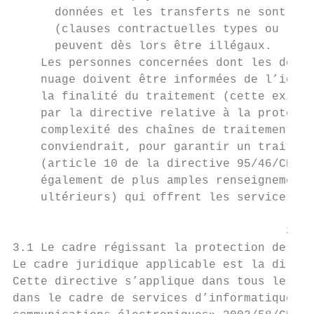
      données et les transferts ne sont pas
      (clauses contractuelles types ou règl
      peuvent dès lors être illégaux.

    Les personnes concernées dont les donné
    nuage doivent être informées de l’ident
    la finalité du traitement (cette exigen
    par la directive relative à la protecti
    complexité des chaînes de traitement da
    conviendrait, pour garantir un traiteme
    (article 10 de la directive 95/46/CE), 
    également de plus amples renseignements
    ultérieurs) qui offrent les services d’
                                       3. L
3.1 Le cadre régissant la protection des do
Le cadre juridique applicable est la direct
Cette directive s’applique dans tous les ca
dans le cadre de services d’informatique en