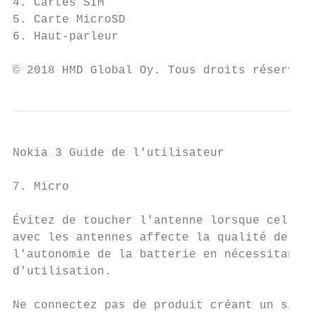
4. Cartes SIM                              
5. Carte MicroSD                           
6. Haut-parleur                            
© 2018 HMD Global Oy. Tous droits réservés.
Nokia 3 Guide de l'utilisateur

7. Micro                                   
Évitez de toucher l'antenne lorsque celle-c
avec les antennes affecte la qualité de la 
l'autonomie de la batterie en nécessitant d
d'utilisation.

Ne connectez pas de produit créant un signa