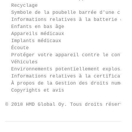
  Recyclage                                
  Symbole de la poubelle barrée d'une croix
  Informations relatives à la batterie et a
  Enfants en bas âge                       
  Appareils médicaux                       
  Implants médicaux                        
  Écoute                                   
  Protéger votre appareil contre le contenu
  Véhicules                                
  Environnements potentiellement explosifs 
  Informations relatives à la certification
  À propos de la Gestion des droits numériq
  Copyrights et avis                       
© 2018 HMD Global Oy. Tous droits réservés.