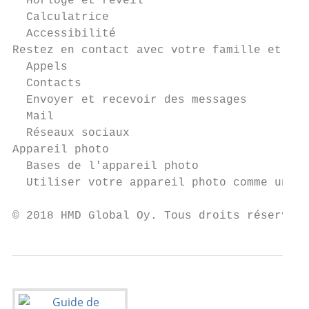
  Horloge et réveil                        
  Calculatrice                             
  Accessibilité                            
Restez en contact avec votre famille et vos
  Appels                                   
  Contacts                                 
  Envoyer et recevoir des messages         
  Mail                                     
  Réseaux sociaux                          
Appareil photo                             
  Bases de l'appareil photo                
  Utiliser votre appareil photo comme un pr
© 2018 HMD Global Oy. Tous droits réservés.