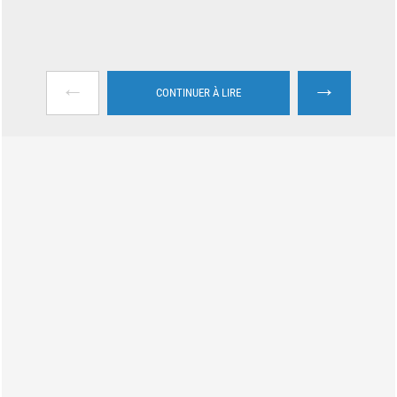
←
→
CONTINUER À LIRE