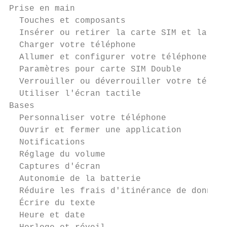
Prise en main                              
  Touches et composants                    
  Insérer ou retirer la carte SIM et la car
  Charger votre téléphone                  
  Allumer et configurer votre téléphone    
  Paramètres pour carte SIM Double         
  Verrouiller ou déverrouiller votre téléph
  Utiliser l'écran tactile                 
Bases                                      
  Personnaliser votre téléphone            
  Ouvrir et fermer une application         
  Notifications                            
  Réglage du volume                        
  Captures d'écran                         
  Autonomie de la batterie                 
  Réduire les frais d'itinérance de données
  Écrire du texte                          
  Heure et date                            