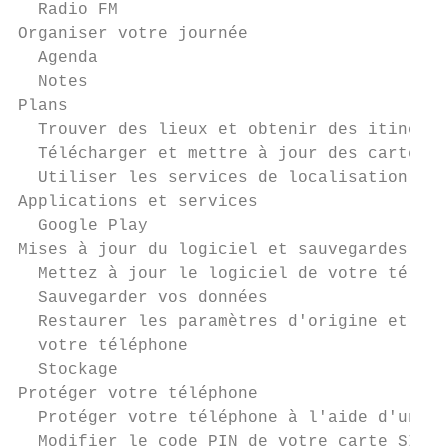
  Radio FM                                 
Organiser votre journée                    
  Agenda                                   
  Notes                                    
Plans                                      
  Trouver des lieux et obtenir des itinérai
  Télécharger et mettre à jour des cartes  
  Utiliser les services de localisation    
Applications et services                   
  Google Play                              
Mises à jour du logiciel et sauvegardes    
  Mettez à jour le logiciel de votre téléph
  Sauvegarder vos données                  
  Restaurer les paramètres d'origine et sup
  votre téléphone

  Stockage                                 
Protéger votre téléphone                   
  Protéger votre téléphone à l'aide d'un ve
  Modifier le code PIN de votre carte SIM  