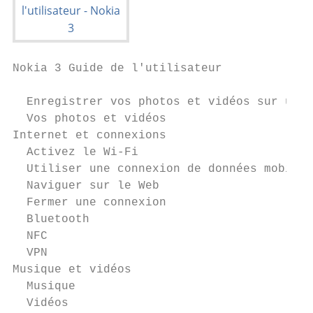
Nokia 3 Guide de l'utilisateur

  Enregistrer vos photos et vidéos sur une 
  Vos photos et vidéos                     
Internet et connexions                     
  Activez le Wi-Fi                         
  Utiliser une connexion de données mobiles
  Naviguer sur le Web                      
  Fermer une connexion                     
  Bluetooth                                
  NFC                                      
  VPN                                      
Musique et vidéos                          
  Musique                                  
  Vidéos                                   