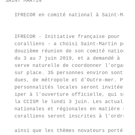
SAINT MARTIN

   IFRECOR en comité national à Saint-Marti
                                           
   IFRECOR - Initiative française pour les 
   coralliens - a choisi Saint-Martin pour 
   douzième réunion de son comité national,

   du 3 au 7 juin 2019, et a demandé à la R
   serve naturelle de coordonner l’organisa
   sur place. 35 personnes environ sont att
   dues, de métropole et d’Outre-mer. Plusi
   personnalités locales seront invitées à 
   iper à l’ouverture officielle, qui se ti
   la CCISM le lundi 3 juin. Les actualités
   nationales et régionales en matière de r
   coralliens seront inscrites à l’ordre du
                                           
   ainsi que les thèmes novateurs portés pa