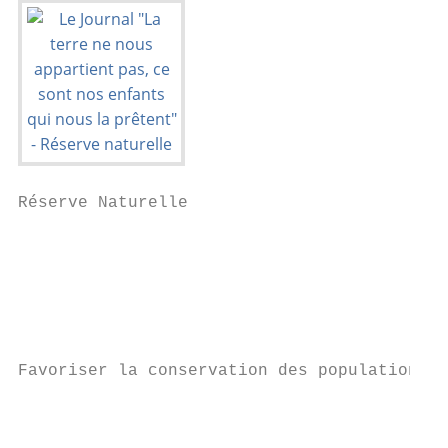
Réserve Naturelle

                                           
                                           
                                           
                                           
                                           
Favoriser la conservation des populations d
                                           
                                           