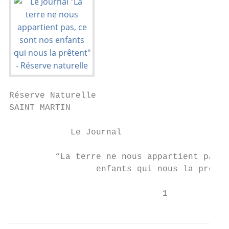
Réserve Naturelle

SAINT MARTIN

            Le Journal                     
         “La terre ne nous appartient pas, 
                 enfants qui nous la prêten
                              1