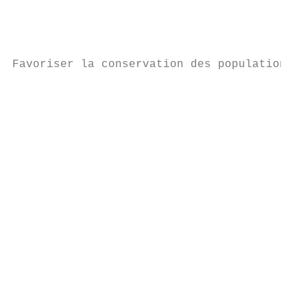
                                           
                                           
                                           
Favoriser la conservation des populations d
                                           
                                           
                                           
                                           
                                           
                                           
                                           
                                           
                                           
                                           
                                           
                                           