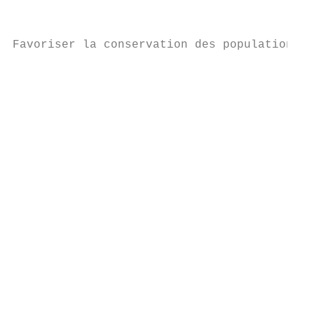
                                           
                                           
Favoriser la conservation des populations d
                                           
                                           
                                           
                                           
                                           
                                           
                                           
                                           
                                           
                                           
                                           
                                           
                                           