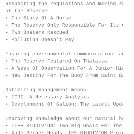
Respecting the regulations and making sure 
of the Réserve

• The Story Of A Horse                     
• The Réserve Only Responsible For Its Own 
• Two Boaters Rescued                      
• Pollution Doesn’t Pay                    
Ensuring environmental communication, aware
• The Réserve Featured On Thalassa         
• A Week Of Observation For A Junior High S
• New Destiny For The Buoy From Saint Barth
Optimizing management means

• ICBI: A Necessary Analysis               
• Development Of Galion: The Latest Update.
Improving knowledge about our natural herit
• LIFE BIODIV’OM: Two Big Goals For The Ove
• Aude Berger Heads LIFE BIODIV’OM Project 