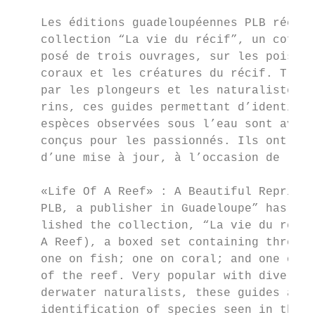
                                           
    Les éditions guadeloupéennes PLB réédit
    collection “La vie du récif”, un coffre
    posé de trois ouvrages, sur les poisson
    coraux et les créatures du récif. Très 
    par les plongeurs et les naturalistes s
    rins, ces guides permettant d’identifie
    espèces observées sous l’eau sont avant
    conçus pour les passionnés. Ils ont bén
    d’une mise à jour, à l’occasion de laqu
    «Life Of A Reef» : A Beautiful Reprinti
    PLB, a publisher in Guadeloupe” has rep
    lished the collection, “La vie du récif
    A Reef), a boxed set containing three b
    one on fish; one on coral; and one on c
    of the reef. Very popular with divers a
    derwater naturalists, these guides allo
    identification of species seen in the o