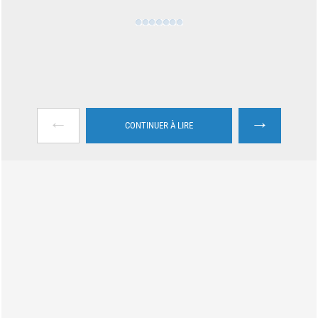
←
→
CONTINUER À LIRE