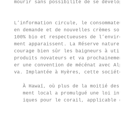
   mourir sans possibilité de se développer
                                           
   L’information circule, le consommateur e
   en demande et de nouvelles crèmes solair
   100% bio et respectueuses de l’environne
   ment apparaissent. La Réserve naturelle 
   courage bien sûr les baigneurs à utilise
   produits novateurs et va prochainement s
   er une convention de mécénat avec Alphan
   va. Implantée à Hyères, cette société a 
      À Hawaï, où plus de la moitié des cor
      ment local a promulgué une loi interd
      iques pour le corail, applicable dès 
                                           