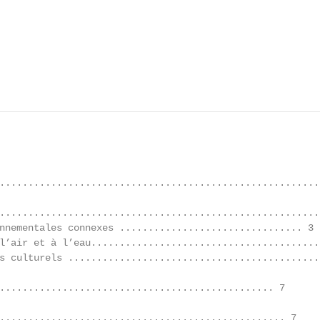
........................................................
........................................................
nnementales connexes ................................ 3

l’air et à l’eau.........................................
s culturels .............................................
................................................ 7

.................................................. 7
