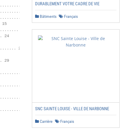
DURABLEMENT VOTRE CADRE DE VIE
................ 7

......... 12

Bâtiments
Français
............... 14

15

....... 19

 24

...... 25

 29

.................................... 30

.................. 30

................................ 47

SNC SAINTE LOUISE - VILLE DE NARBONNE
............. 47

Carrière
Français