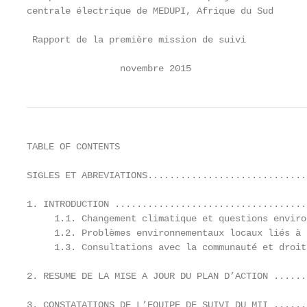
centrale électrique de MEDUPI, Afrique du Sud

 Rapport de la première mission de suivi

                 novembre 2015
TABLE OF CONTENTS

SIGLES ET ABREVIATIONS.............................
1. INTRODUCTION ...................................
     1.1. Changement climatique et questions enviro
     1.2. Problèmes environnementaux locaux liés à 
     1.3. Consultations avec la communauté et droit
2. RESUME DE LA MISE A JOUR DU PLAN D’ACTION ......
3. CONSTATATIONS DE L’EQUIPE DE SUIVI DU MII ......