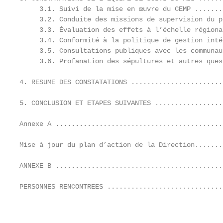
     3.1. Suivi de la mise en œuvre du CEMP .......
     3.2. Conduite des missions de supervision du p
     3.3. Évaluation des effets à l’échelle régiona
     3.4. Conformité à la politique de gestion inté
     3.5. Consultations publiques avec les communau
     3.6. Profanation des sépultures et autres ques
4. RESUME DES CONSTATATIONS .......................
5. CONCLUSION ET ETAPES SUIVANTES .................
Annexe A ..........................................
Mise à jour du plan d’action de la Direction.......
ANNEXE B ..........................................
PERSONNES RENCONTREES .............................
                                                   