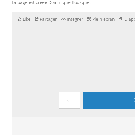
La page est créée Dominique Bousquet
Like
Partager
Intégrer
Plein écran
Diapo
←