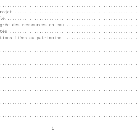
........................................................
rojet ...................................................
le......................................................
grée des ressources en eau ............................. 
tés .....................................................
tions liées au patrimoine ...............................
.........................................................
.........................................................
........................................................
........................................................
........................................................
........................................................
                     i