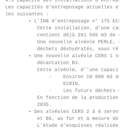
4.3 Capacité des installations d’entreposag
Les capacités d’entreposage actuelles et pr
les suivantes :

        • L’INB d’entreposage n° 175 ECRIN.

           Cette installation, d’une capaci
           contient déjà 281 585 m3 de déch
           Une nouvelle alvéole PERLE, de 2
           déchets déshydratés, sous réserv
        • Une nouvelle alvéole CERS 1 sera 
           décantation B3.

           Cette alvéole, d’’une capacité d
               -    Environ 10 000 m3 des b
                    ECRIN,

               -    Les futurs déchets de p
           En fonction de la production d’U
           2035.

        • Des alvéoles CERS 2 à 6 seront cr
           et B6, au fur et à mesure des be
           L’étude d’esquisses réalisée par