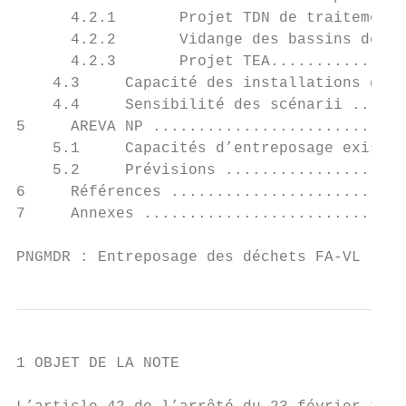
      4.2.1       Projet TDN de traitement 
      4.2.2       Vidange des bassins de dé
      4.2.3       Projet TEA...............
    4.3     Capacité des installations d’en
    4.4     Sensibilité des scénarii ......
5     AREVA NP ............................
    5.1     Capacités d’entreposage existan
    5.2     Prévisions ....................
6     Références ..........................
7     Annexes .............................
PNGMDR : Entreposage des déchets FA-VL     
1 OBJET DE LA NOTE
