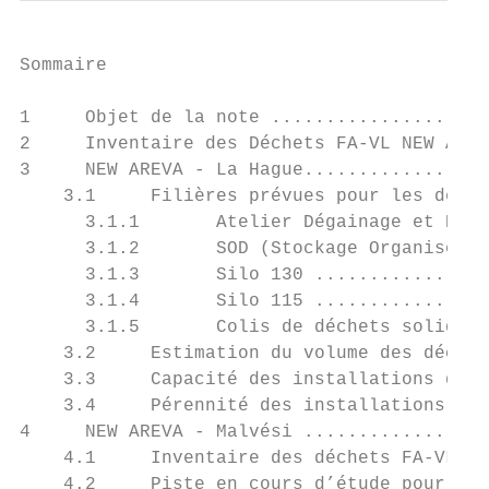
Sommaire

1     Objet de la note ....................
2     Inventaire des Déchets FA-VL NEW AREV
3     NEW AREVA - La Hague.................
    3.1     Filières prévues pour les déche
      3.1.1       Atelier Dégainage et HA/D
      3.1.2       SOD (Stockage Organisé de
      3.1.3       Silo 130 ................
      3.1.4       Silo 115 ................
      3.1.5       Colis de déchets solides 
    3.2     Estimation du volume des déchet
    3.3     Capacité des installations d’en
    3.4     Pérennité des installations exi
4     NEW AREVA - Malvési .................
    4.1     Inventaire des déchets FA-VL en
    4.2     Piste en cours d’étude pour la 