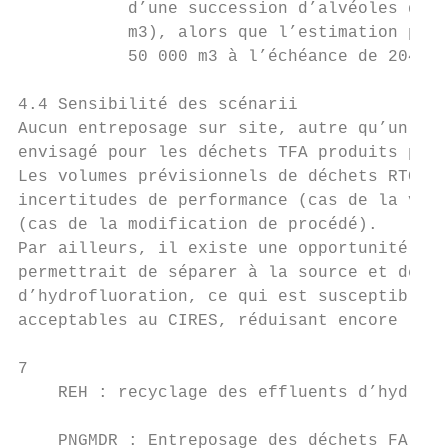
           d’une succession d’alvéoles d’un
           m3), alors que l’estimation prév
           50 000 m3 à l’échéance de 2045.

4.4 Sensibilité des scénarii

Aucun entreposage sur site, autre qu’un sto
envisagé pour les déchets TFA produits par 
Les volumes prévisionnels de déchets RTCU p
incertitudes de performance (cas de la vida
(cas de la modification de procédé).

Par ailleurs, il existe une opportunité sup
permettrait de séparer à la source et de tr
d’hydrofluoration, ce qui est susceptible d
acceptables au CIRES, réduisant encore le v
7

    REH : recyclage des effluents d’hydrofl
    PNGMDR : Entreposage des déchets FA-VL 