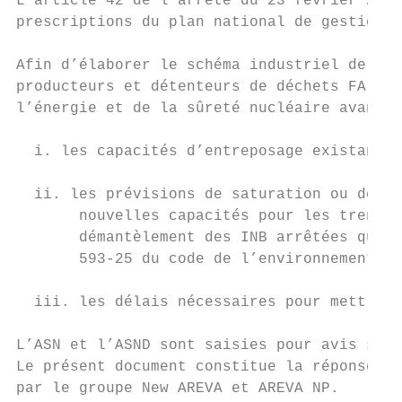
L’article 42 de l’arrêté du 23 février 2017
prescriptions du plan national de gestion d
Afin d’élaborer le schéma industriel de ges
producteurs et détenteurs de déchets FA-VL 
l’énergie et de la sûreté nucléaire avant l
  i. les capacités d’entreposage existantes
  ii. les prévisions de saturation ou de fi
       nouvelles capacités pour les trente 
       démantèlement des INB arrêtées qui s
       593-25 du code de l’environnement ai
  iii. les délais nécessaires pour mettre e
L’ASN et l’ASND sont saisies pour avis sur 
Le présent document constitue la réponse à 
par le groupe New AREVA et AREVA NP.
