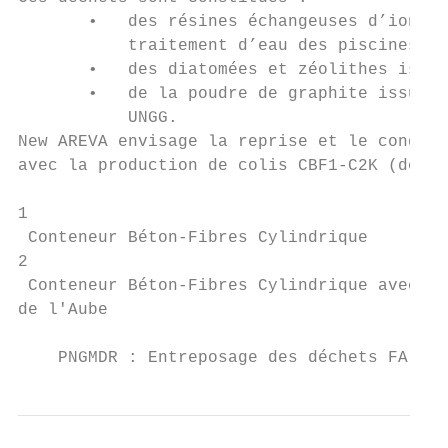
       •   des résines échangeuses d’ions (
           traitement d’eau des piscines de
       •   des diatomées et zéolithes issue
       •   de la poudre de graphite issue d
           UNGG.

New AREVA envisage la reprise et le conditi
avec la production de colis CBF1-C2K (dont 
1

 Conteneur Béton-Fibres Cylindrique

2

 Conteneur Béton-Fibres Cylindrique avec un
de l'Aube

    PNGMDR : Entreposage des déchets FA-VL 