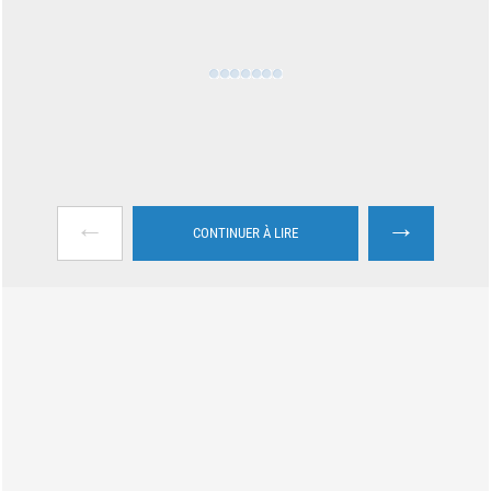
←
→
CONTINUER À LIRE