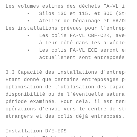
Les volumes estimés des déchets FA-VL issus
       •   Silos 130 et 115, et SOC (Stocka
       •   Atelier de Dégainage et HA/DE (H
Les installations prévues pour l’entreposag
       •   Les colis FA-VL CBF-C2K, avec un
           à leur côté dans les alvéoles ED
       •   Les colis FA-VL ECE seront entre
           actuellement sont entreposés les
3.3 Capacité des installations d’entreposag
Etant donné que certains entreposages peuve
optimisation de l’utilisation des capacités
disponibilité ou de l’éventuelle saturation
période examinée. Pour cela, il est tenu co
opérations d’envoi vers le centre de stocka
étrangers et des colis déjà entreposés.

Installation D/E-EDS
