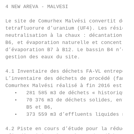
4 NEW AREVA - MALVESI

Le site de Comurhex Malvési convertit depui
tetrafluorure d’uranium (UF4). Les résidus 
neutralisation à la chaux : décantation de 
B6, et évaporation naturelle et concentrati
d’évaporation B7 à B12. Le bassin B4 n’exis
gestion des eaux du site.

4.1 Inventaire des déchets FA-VL entreposés
L’inventaire des déchets de procédé (famill
Comurhex Malvési réalisé à fin 2016 est de 
   •   281 585 m3 de déchets « historiques 
   •   70 376 m3 de déchets solides, entrep
       B5 et B6,

   •   373 559 m3 d’effluents liquides nitr
4.2 Piste en cours d’étude pour la réductio