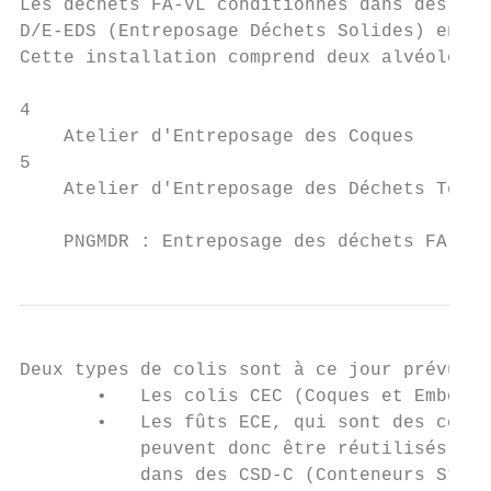
Les déchets FA-VL conditionnés dans des fût
D/E-EDS (Entreposage Déchets Solides) en at
Cette installation comprend deux alvéoles i
4

    Atelier d'Entreposage des Coques

5

    Atelier d'Entreposage des Déchets Techn
    PNGMDR : Entreposage des déchets FA-VL 
Deux types de colis sont à ce jour prévus p
       •   Les colis CEC (Coques et Embouts
       •   Les fûts ECE, qui sont des colis
           peuvent donc être réutilisés apr
           dans des CSD-C (Conteneurs Stand