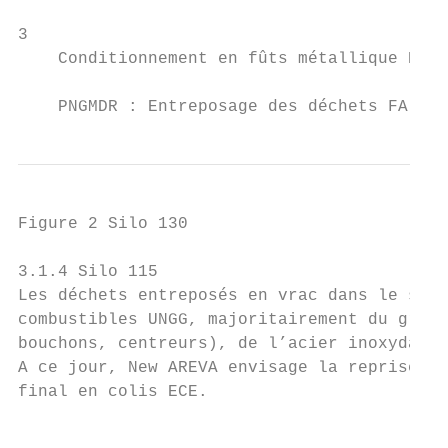
3

    Conditionnement en fûts métallique ECE 
    PNGMDR : Entreposage des déchets FA-VL 
Figure 2 Silo 130

3.1.4 Silo 115

Les déchets entreposés en vrac dans le silo
combustibles UNGG, majoritairement du graph
bouchons, centreurs), de l’acier inoxydable
A ce jour, New AREVA envisage la reprise te
final en colis ECE.

                                           