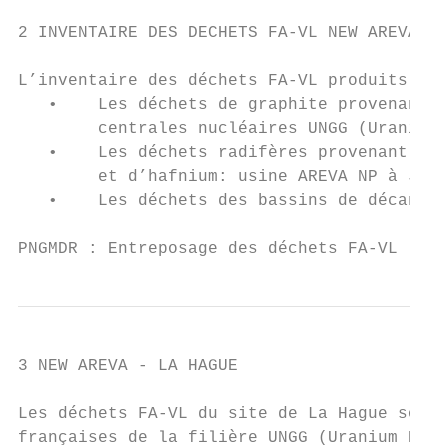
2 INVENTAIRE DES DECHETS FA-VL NEW AREVA ET
L’inventaire des déchets FA-VL produits par
   •    Les déchets de graphite provenant d
        centrales nucléaires UNGG (Uranium 
   •    Les déchets radifères provenant de 
        et d’hafnium: usine AREVA NP à Jarr
   •    Les déchets des bassins de décantat
PNGMDR : Entreposage des déchets FA-VL     
3 NEW AREVA - LA HAGUE

Les déchets FA-VL du site de La Hague sont 
françaises de la filière UNGG (Uranium Natu