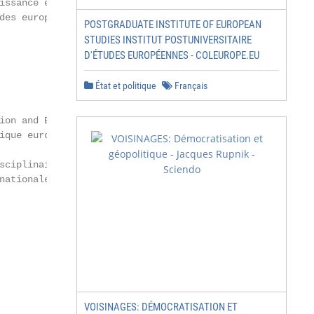
issance européenne

es européennes

POSTGRADUATE INSTITUTE OF EUROPEAN
STUDIES INSTITUT POSTUNIVERSITAIRE
D'ÉTUDES EUROPÉENNES - COLEUROPE.EU
État et politique
Français
ion and Business /

ique européenne et

ciplinaires

ationales

VOISINAGES: DÉMOCRATISATION ET