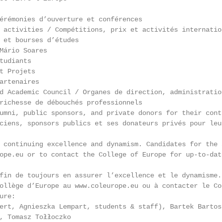
érémonies d’ouverture et conférences

 activities / Compétitions, prix et activités internation
 et bourses d’études

Mário Soares

tudiants

t Projets

artenaires

d Academic Council / Organes de direction, administratio
richesse de débouchés professionnels

umni, public sponsors, and private donors for their conti
ciens, sponsors publics et ses donateurs privés pour leu
 continuing excellence and dynamism. Candidates for the 
ope.eu or to contact the College of Europe for up-to-date
fin de toujours en assurer l’excellence et le dynamisme.
ollège d’Europe au www.coleurope.eu ou à contacter le Co
re:

ert, Agnieszka Lempart, students & staff), Bartek Bartos
, Tomasz Tołłoczko
