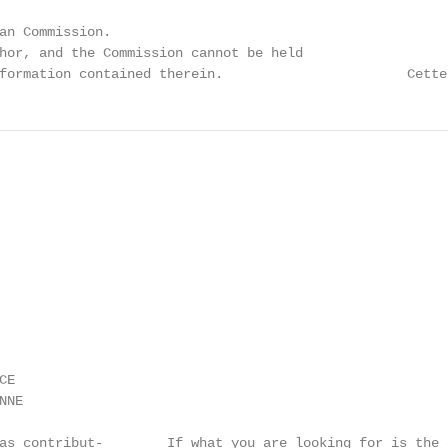
an Commission.

hor, and the Commission cannot be held                  
formation contained therein.                       Cette
E

NE

as contribut-        If what you are looking for is the 