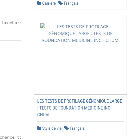
Carrière
Français
           This brochure was produced in an eco-friendly 
 brochure a été réalisée dans le respect de l’environnem
LES TESTS DE PROFILAGE GÉNOMIQUE LARGE
: TESTS DE FOUNDATION MEDICINE INC -
CHUM
Style de vie
Français
chance to deeply understand
