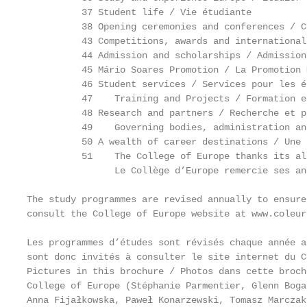
          37 Student life / Vie étudiante

          38 Opening ceremonies and conferences / C
          43 Competitions, awards and international
          44 Admission and scholarships / Admission
          45 Mário Soares Promotion / La Promotion 
          46 Student services / Services pour les é
          47    Training and Projects / Formation e
          48 Research and partners / Recherche et p
          49    Governing bodies, administration an
          50 A wealth of career destinations / Une 
          51    The College of Europe thanks its al
                Le Collège d’Europe remercie ses an
The study programmes are revised annually to ensure
consult the College of Europe website at www.coleur
Les programmes d’études sont révisés chaque année a
sont donc invités à consulter le site internet du C
Pictures in this brochure / Photos dans cette brochu
College of Europe (Stéphanie Parmentier, Glenn Boga
Anna Fijałkowska, Paweł Konarzewski, Tomasz Marczak