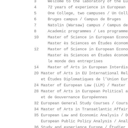
          3     Welcome to the laboratory of the Eu
          4     72 years of experience in European 
          5     One College, two campuses / Un Coll
          6     Bruges campus / Campus de Bruges

          7     Natolin (Warsaw) campus / Campus de
          8     Academic programmes / Les programme
          10    Master of Science in European Econo
                Master ès Sciences en Études économ
          12    Master of Science in European Econo
                Master ès Sciences en Études économ
                le monde des entreprises

          14    Master of Arts in European Interdis
          20 Master of Arts in EU International Rel
             et Études Diplomatiques de l’Union Euro
          24 Master of European Law (LLM) / Master 
          28 Master of Arts in European Political a
             et de Gouvernance Européennes

          32 European General Study Courses / Cours
          34 Master of Arts in Transatlantic Affair
          35 European Law and Economic Analysis / D
             European Public Policy Analysis / Anal
          36 Study and experience Europe / Étudier 