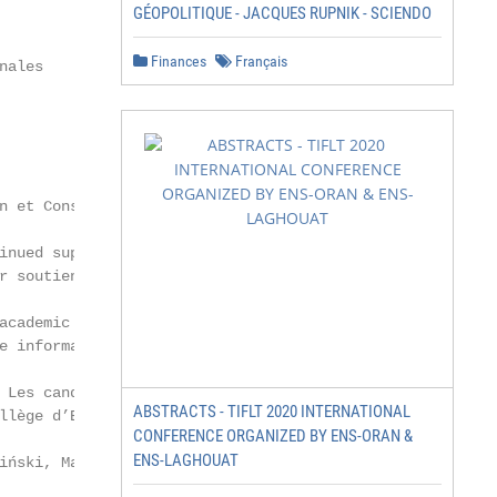
GÉOPOLITIQUE - JACQUES RUPNIK - SCIENDO
Finances
Français
ales

n et Conseil académique

nued support /

r soutien continu

academic year 2021-2022 are therefore invited to

 information.

 Les candidats pour l’année académique 2021-2022

ABSTRACTS - TIFLT 2020 INTERNATIONAL
llège d’Europe pour une information actualisée.

CONFERENCE ORGANIZED BY ENS-ORAN &
ENS-LAGHOUAT
iński, Mariusz Bodnar, Ewa and Józef Bujak,
