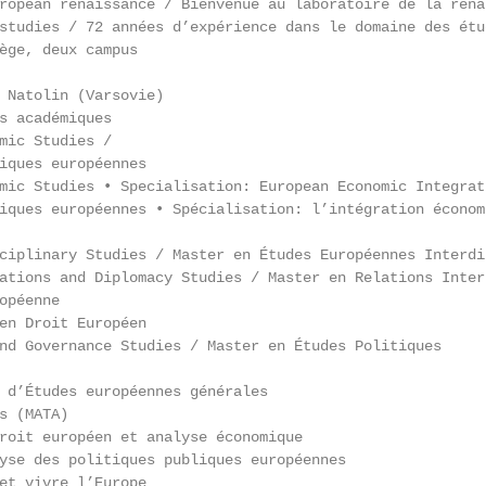
ropean renaissance / Bienvenue au laboratoire de la rena
studies / 72 années d’expérience dans le domaine des étud
ège, deux campus

 Natolin (Varsovie)

s académiques

mic Studies /

iques européennes

mic Studies • Specialisation: European Economic Integrat
iques européennes • Spécialisation: l’intégration économ
ciplinary Studies / Master en Études Européennes Interdis
ations and Diplomacy Studies / Master en Relations Intern
péenne

en Droit Européen

nd Governance Studies / Master en Études Politiques

 d’Études européennes générales

s (MATA)

roit européen et analyse économique

yse des politiques publiques européennes

et vivre l’Europe
