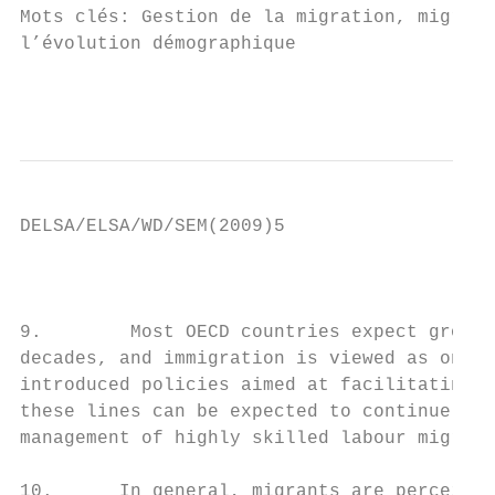
Mots clés: Gestion de la migration, migrati
l’évolution démographique

                                           
DELSA/ELSA/WD/SEM(2009)5

                                           
9.        Most OECD countries expect growin
decades, and immigration is viewed as one w
introduced policies aimed at facilitating t
these lines can be expected to continue. Th
management of highly skilled labour migrati
10.      In general, migrants are perceived