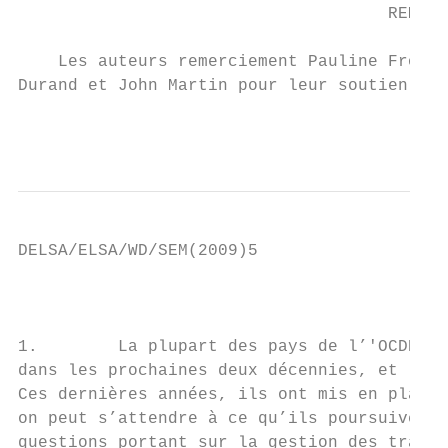
                                     REMERC
    Les auteurs remerciement Pauline Fron, 
Durand et John Martin pour leur soutien et 
                                           
DELSA/ELSA/WD/SEM(2009)5

                                           
1.        La plupart des pays de l’'OCDE s'
dans les prochaines deux décennies, et l'im
Ces dernières années, ils ont mis en place 
on peut s’attendre à ce qu’ils poursuivent 
questions portant sur la gestion des travai