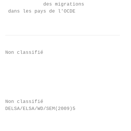
             des migrations

 dans les pays de l'OCDE

                                         ht
Non classifié                              
                                           
                                           
                                           
                                           
                                           
                                           
Non classifié

DELSA/ELSA/WD/SEM(2009)5

                                           