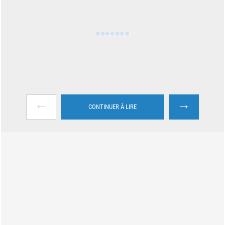
←
→
CONTINUER À LIRE