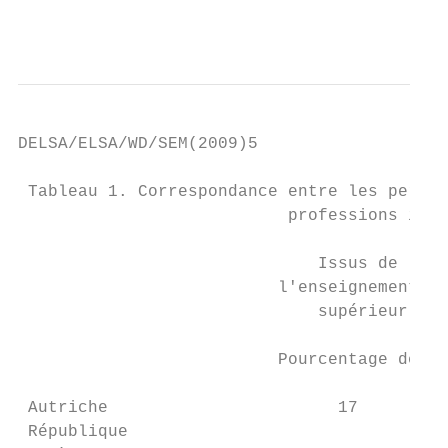
                                           
DELSA/ELSA/WD/SEM(2009)5

 Tableau 1. Correspondance entre les person
                           professions inte
                                           
                              Issus de     
                          l'enseignement   
                              supérieur    
                                           
                          Pourcentage de la
 Autriche                       17         
 République
