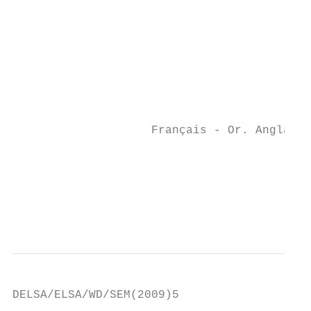
                                           
                                           
                                           
                                           
                                           
                    Français - Or. Anglais

                                           
                                           
                                           
DELSA/ELSA/WD/SEM(2009)5
