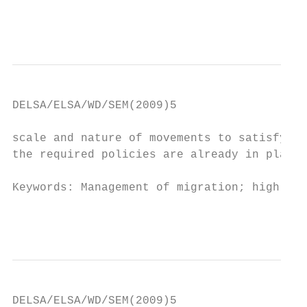
                                           
DELSA/ELSA/WD/SEM(2009)5

scale and nature of movements to satisfy la
the required policies are already in place.

Keywords: Management of migration; highly s
                                           
DELSA/ELSA/WD/SEM(2009)5
