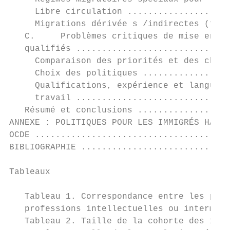
     Libre circulation ....................
     Migrations dérivée s /indirectes (fami
   C.     Problèmes critiques de mise en œu
   qualifiés ..............................
     Comparaison des priorités et des choix
     Choix des politiques .................
     Qualifications, expérience et langue: 
     travail ..............................
   Résumé et conclusions ..................
ANNEXE : POLITIQUES POUR LES IMMIGRÉS HAUTE
OCDE ......................................
BIBLIOGRAPHIE .............................
Tableaux

   Tableau 1. Correspondance entre les pers
   professions intellectuelles ou intermédi
   Tableau 2. Taille de la cohorte des 15-1