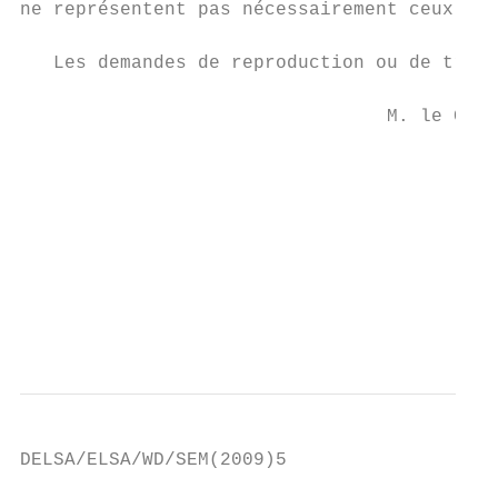
ne représentent pas nécessairement ceux de 
   Les demandes de reproduction ou de tradu
                                 M. le Chef
                                           
                                          2
                                         75
                                           
                                          C
                                           
DELSA/ELSA/WD/SEM(2009)5
