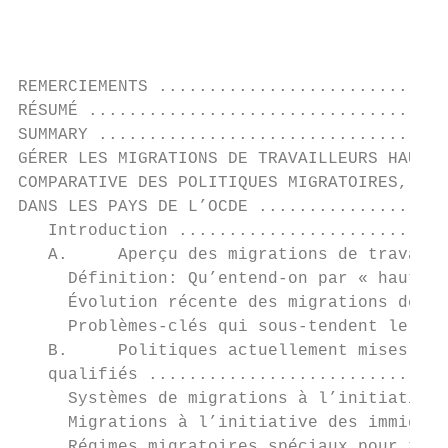
                                           
REMERCIEMENTS .............................
RÉSUMÉ ....................................
SUMMARY ...................................
GÉRER LES MIGRATIONS DE TRAVAILLEURS HAUTEM
COMPARATIVE DES POLITIQUES MIGRATOIRES, ET 
DANS LES PAYS DE L’OCDE ...................
   Introduction ...........................
   A.     Aperçu des migrations de travaill
     Définition: Qu’entend-on par « hauteme
     Évolution récente des migrations de tr
     Problèmes-clés qui sous-tendent le cho
   B.     Politiques actuellement mises en 
   qualifiés ..............................
     Systèmes de migrations à l’initiative 
     Migrations à l’initiative des immigran
     Régimes migratoires spéciaux pour trav