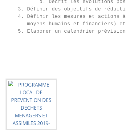
           d. Décrit les évolutions possibl
    3. Définir des objectifs de réduction à
    4. Définir les mesures et actions à met
       moyens humains et financiers) et acc
    5. Elaborer un calendrier prévisionnel 
                                           