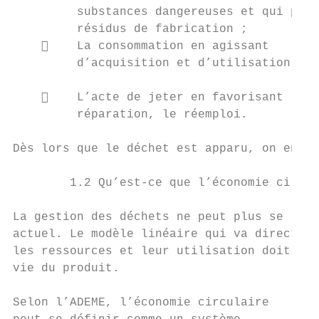
         substances dangereuses et qui prod
         résidus de fabrication ;          
        La consommation en agissant       
         d’acquisition et d’utilisation ;  
                                           
        L’acte de jeter en favorisant le d
         réparation, le réemploi.

Dès lors que le déchet est apparu, on entre
        1.2 Qu’est-ce que l’économie circul
La gestion des déchets ne peut plus se rédu
actuel. Le modèle linéaire qui va directeme
les ressources et leur utilisation doit dor
vie du produit.

Selon l’ADEME, l’économie circulaire
