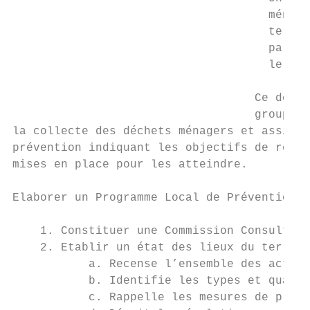
                                     ménage
                                     territ
                                     par le
                                     le con
                                   Ce décre
                                   groupeme
la collecte des déchets ménagers et assimil
prévention indiquant les objectifs de réduc
mises en place pour les atteindre.

Elaborer un Programme Local de Prévention d
    1. Constituer une Commission Consultati
    2. Etablir un état des lieux du territo
           a. Recense l’ensemble des acteur
           b. Identifie les types et quanti
           c. Rappelle les mesures de préve