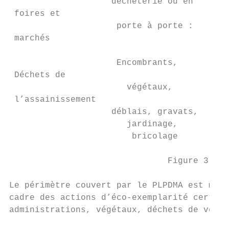
                    déchèterie ou en     mé
 foires et

                     porte à porte :       
 marchés

                                           
                     Encombrants,       Ord
 Déchets de

                       végétaux,        mén
 l’assainissement

                    déblais, gravats,   rés
                       jardinage,       (OM
                        bricolage          
                               Figure 3 : l
Le périmètre couvert par le PLPDMA est maté
cadre des actions d’éco-exemplarité certain
administrations, végétaux, déchets de voier