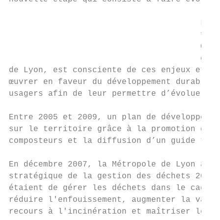
                                       La M
                                       fusi
                                       Cons
                                       comm
de Lyon, est consciente de ces enjeux et so
œuvrer en faveur du développement durable e
usagers afin de leur permettre d’évoluer da
Entre 2005 et 2009, un plan de développemen
sur le territoire grâce à la promotion de c
composteurs et la diffusion d’un guide tech
En décembre 2007, la Métropole de Lyon a ad
stratégique de la gestion des déchets 2007-
étaient de gérer les déchets dans le cadre 
réduire l'enfouissement, augmenter la valor
recours à l'incinération et maîtriser les c