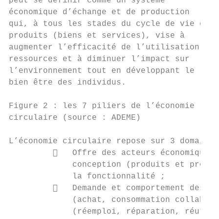
peut se définir comme un système

économique d’échange et de production

qui, à tous les stades du cycle de vie des

produits (biens et services), vise à

augmenter l’efficacité de l’utilisation des

ressources et à diminuer l’impact sur

l’environnement tout en développant le

bien être des individus.

Figure 2 : les 7 piliers de l’économie

circulaire (source : ADEME)

L’économie circulaire repose sur 3 domaines
            Offre des acteurs économiques 
             conception (produits et procéd
             la fonctionnalité ;

            Demande et comportement des co
             (achat, consommation collabora
             (réemploi, réparation, réutili