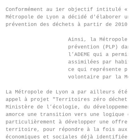
Conformément au 1er objectif intitulé « agi
Métropole de Lyon a décidé d'élaborer un pl
prévention des déchets à partir de 2010.

                    Ainsi, la Métropole de 
                    prévention (PLP) dans l
                    l’ADEME qui a permis la
                    assimilées par habitant
                    ce qui représente plus 
                    volontaire par la Métro
La Métropole de Lyon a par ailleurs été ret
appel à projet "Territoires zéro déchet, zé
Ministère de l’écologie, du développement d
amorce une transition vers une logique d’éc
particulièrement à développer une offre d’é
territoire, pour répondre à la fois aux pro
économiques et sociales déjà identifiées ma