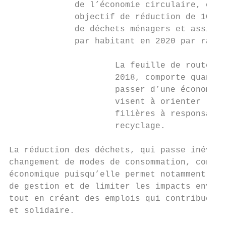
             de l’économie circulaire, en a
             objectif de réduction de 10% d
             de déchets ménagers et assimil
             par habitant en 2020 par rappo
                     La feuille de route po
                     2018, comporte quant à
                     passer d’une économie 
                     visent à orienter les 
                     filières à responsabil
                     recyclage.

La réduction des déchets, qui passe inévita
changement de modes de consommation, consti
économique puisqu’elle permet notamment d'é
de gestion et de limiter les impacts enviro
tout en créant des emplois qui contribuent 
et solidaire.
