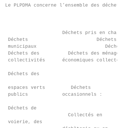
Le PLPDMA concerne l’ensemble des déchets m
                                           
                                           
                    Déchets pris en charge 
 Déchets                        Déchets mén
 municipaux                        Déchets 
 Déchets des          Déchets des ménages e
 collectivités      économiques collectées 
                                         pu
 Déchets des

                                           
 espaces verts         Déchets             
 publics            occasionnels :        D
                                         ch
 Déchets de

                      Collectés en      Col
 voierie, des
