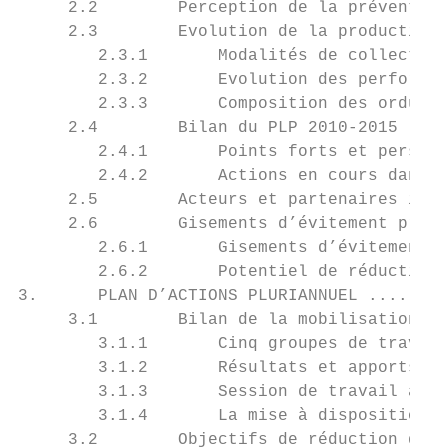
     2.2        Perception de la prévention
     2.3        Evolution de la production 
        2.3.1       Modalités de collecte e
        2.3.2       Evolution des performan
        2.3.3       Composition des ordures
     2.4        Bilan du PLP 2010-2015 ....
        2.4.1       Points forts et perspec
        2.4.2       Actions en cours dans c
     2.5        Acteurs et partenaires iden
     2.6        Gisements d’évitement prior
        2.6.1       Gisements d’évitement p
        2.6.2       Potentiel de réduction 
3.      PLAN D’ACTIONS PLURIANNUEL ........
     3.1        Bilan de la mobilisation de
        3.1.1       Cinq groupes de travail
        3.1.2       Résultats et apports de
        3.1.3       Session de travail avec
        3.1.4       La mise à disposition d
     3.2        Objectifs de réduction des 