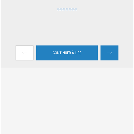
←
→
CONTINUER À LIRE