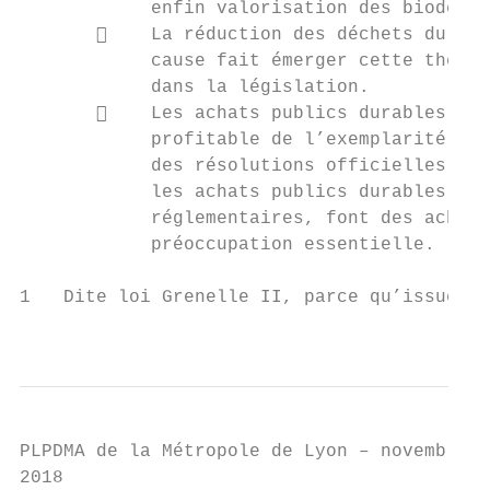
            enfin valorisation des biodéche
           La réduction des déchets du BTP
            cause fait émerger cette thémat
            dans la législation.

           Les achats publics durables : l
            profitable de l’exemplarité des
            des résolutions officielles (se
            les achats publics durables – P
            réglementaires, font des achats
            préoccupation essentielle.

1   Dite loi Grenelle II, parce qu’issue de
                                           
PLPDMA de la Métropole de Lyon – novembre

2018
