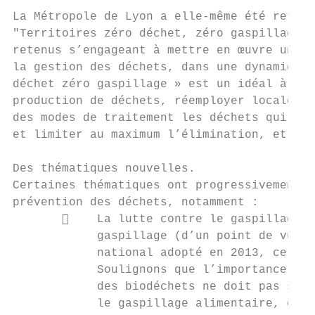
La Métropole de Lyon a elle-même été retenu
"Territoires zéro déchet, zéro gaspillage (
retenus s’engageant à mettre en œuvre un pr
la gestion des déchets, dans une dynamique 
déchet zéro gaspillage » est un idéal à att
production de déchets, réemployer localemen
des modes de traitement les déchets qui n’o
et limiter au maximum l’élimination, et s’e
Des thématiques nouvelles.

Certaines thématiques ont progressivement a
prévention des déchets, notamment :

           La lutte contre le gaspillage a
            gaspillage (d’un point de vue s
            national adopté en 2013, ce vol
            Soulignons que l’importance acc
            des biodéchets ne doit pas se f
            le gaspillage alimentaire, ensu