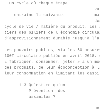
  Un cycle où chaque étape

                                     valeur
    entraine la suivante.            matièr
                                     des dé
cycle de vie / matière du produit. Les acti
tiers des piliers de l’économie circulaire 
d’approvisionnement durable jusqu’à l’allon
Les pouvoirs publics, via les 50 mesures pr
100% circulaire publiée en avril 2018, comp
« fabriquer, consommer, jeter » à un modèle
des produits, de leur écoconception à la ge
leur consommation en limitant les gaspillag
      1.3 Qu’est-ce qu’un                  
          Prévention  des                  
          assimilés ?

                                     Un Pro