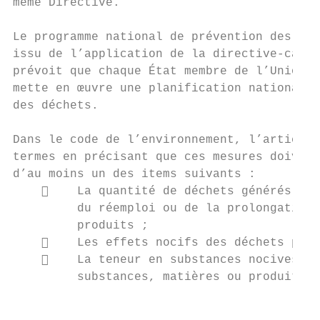
même Directive.

Le programme national de prévention des déc
issu de l’application de la directive-cadre
prévoit que chaque État membre de l’Union e
mette en œuvre une planification nationale 
des déchets.

Dans le code de l’environnement, l’article 
termes en précisant que ces mesures doivent
d’au moins un des items suivants :

        La quantité de déchets générés, y 
         du réemploi ou de la prolongation 
         produits ;

        Les effets nocifs des déchets prod
        La teneur en substances nocives po
         substances, matières ou produits.

                                           