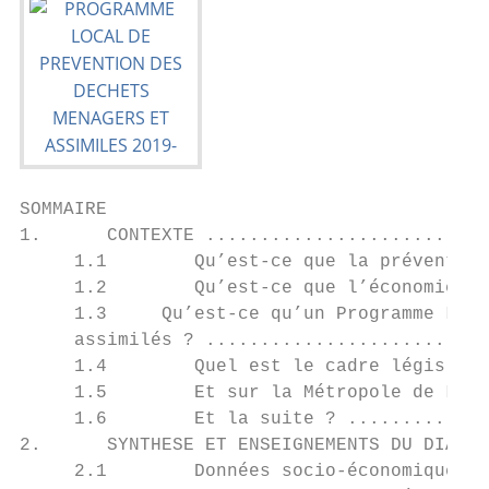
SOMMAIRE

1.      CONTEXTE ..........................
     1.1        Qu’est-ce que la prévention
     1.2        Qu’est-ce que l’économie ci
     1.3     Qu’est-ce qu’un Programme Loca
     assimilés ? ..........................
     1.4        Quel est le cadre législati
     1.5        Et sur la Métropole de Lyon
     1.6        Et la suite ? .............
2.      SYNTHESE ET ENSEIGNEMENTS DU DIAGNO
     2.1        Données socio-économiques .