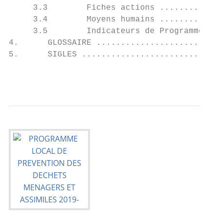
     3.3        Fiches actions ............
     3.4        Moyens humains ............
     3.5        Indicateurs de Programme ..
4.      GLOSSAIRE .........................
5.      SIGLES ............................
                                           