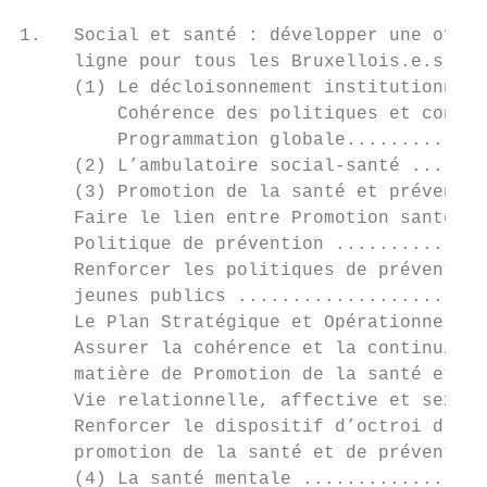
1.   Social et santé : développer une offre
     ligne pour tous les Bruxellois.e.s ...
     (1) Le décloisonnement institutionnel 
         Cohérence des politiques et concer
         Programmation globale.............
     (2) L’ambulatoire social-santé .......
     (3) Promotion de la santé et préventio
     Faire le lien entre Promotion santé et
     Politique de prévention ..............
     Renforcer les politiques de prévention
     jeunes publics .......................
     Le Plan Stratégique et Opérationnel de
     Assurer la cohérence et la continuité 
     matière de Promotion de la santé et de
     Vie relationnelle, affective et sexuel
     Renforcer le dispositif d’octroi d’esp
     promotion de la santé et de prévention
     (4) La santé mentale .................