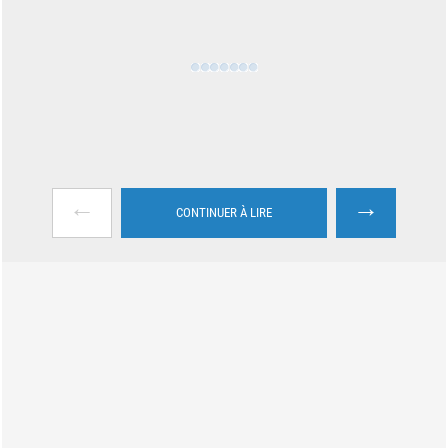
←
→
CONTINUER À LIRE