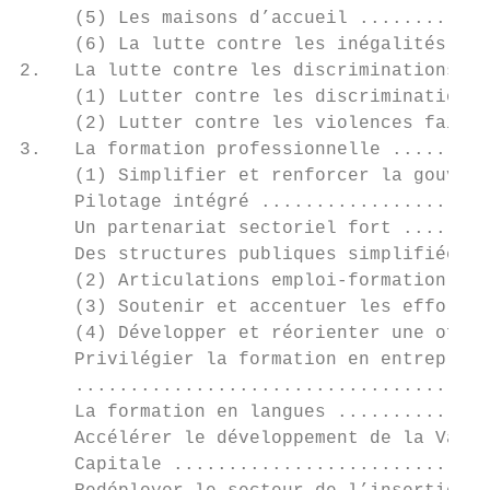
     (5) Les maisons d’accueil ............
     (6) La lutte contre les inégalités et 
2.   La lutte contre les discriminations et
     (1) Lutter contre les discriminations 
     (2) Lutter contre les violences faites
3.   La formation professionnelle .........
     (1) Simplifier et renforcer la gouvern
     Pilotage intégré .....................
     Un partenariat sectoriel fort ........
     Des structures publiques simplifiées .
     (2) Articulations emploi-formation ...
     (3) Soutenir et accentuer les efforts 
     (4) Développer et réorienter une offre
     Privilégier la formation en entreprise
     ......................................
     La formation en langues ..............
     Accélérer le développement de la Valid
     Capitale .............................