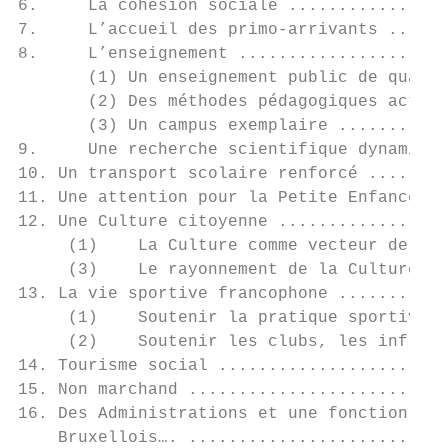
6.     La cohésion sociale ................
7.     L’accueil des primo-arrivants ......
8.     L’enseignement .....................
       (1) Un enseignement public de qualit
       (2) Des méthodes pédagogiques active
       (3) Un campus exemplaire ...........
9.     Une recherche scientifique dynamisée
10. Un transport scolaire renforcé ........
11. Une attention pour la Petite Enfance ..
12. Une Culture citoyenne .................
     (1)    La Culture comme vecteur de cit
     (3)    Le rayonnement de la Culture ..
13. La vie sportive francophone ...........
     (1)    Soutenir la pratique sportive p
     (2)    Soutenir les clubs, les infrast
14. Tourisme social .......................
15. Non marchand ..........................
16. Des Administrations et une fonction pub
    Bruxellois…. ..........................