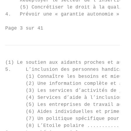
     Redéployer le secteur de l’insertion s
     (5) Concrétiser le droit à la qualific
4.   Prévoir une « garantie autonomie » aux
Page 3 sur 41
(1) Le soutien aux aidants proches et aux j
5.     L’inclusion des personnes handicapée
       (1) Connaître les besoins et mieux y
       (2) Une information complète et acce
       (3) Les services d’activités de jour
       (4) Services d’aide à l’inclusion sc
       (5) Les entreprises de travail adapt
       (6) Aides individuelles et primes à 
       (7) Un politique spécifique pour l’a
       (8) L’Etoile polaire ...............