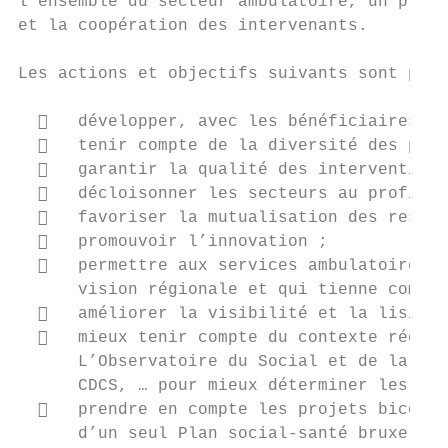
l’ensemble du secteur ambulatoire, un proje
et la coopération des intervenants.

Les actions et objectifs suivants sont prop
     développer, avec les bénéficiaires, u
     tenir compte de la diversité des publ
     garantir la qualité des interventions
     décloisonner les secteurs au profit d
     favoriser la mutualisation des ressou
     promouvoir l’innovation ;

     permettre aux services ambulatoires d
      vision régionale et qui tienne compte
     améliorer la visibilité et la lisibil
     mieux tenir compte du contexte région
      L’Observatoire du Social et de la San
      CDCS, … pour mieux déterminer les bes
     prendre en compte les projets bicommu
      d’un seul Plan social-santé bruxelloi