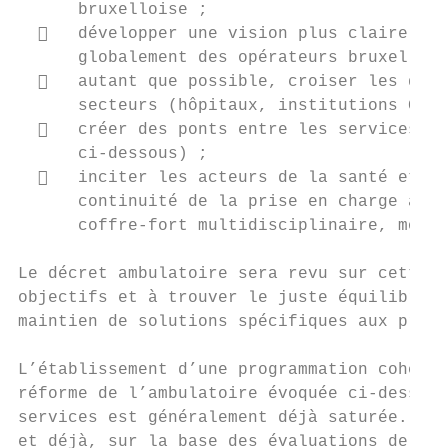
      bruxelloise ;

     développer une vision plus claire de 
      globalement des opérateurs bruxellois
     autant que possible, croiser les donn
      secteurs (hôpitaux, institutions COCO
     créer des ponts entre les services am
      ci-dessous) ;

     inciter les acteurs de la santé et du
      continuité de la prise en charge au t
      coffre-fort multidisciplinaire, moyen
Le décret ambulatoire sera revu sur cette b
objectifs et à trouver le juste équilibre e
maintien de solutions spécifiques aux probl
L’établissement d’une programmation cohéren
réforme de l’ambulatoire évoquée ci-dessus 
services est généralement déjà saturée. C’e
et déjà, sur la base des évaluations de bes