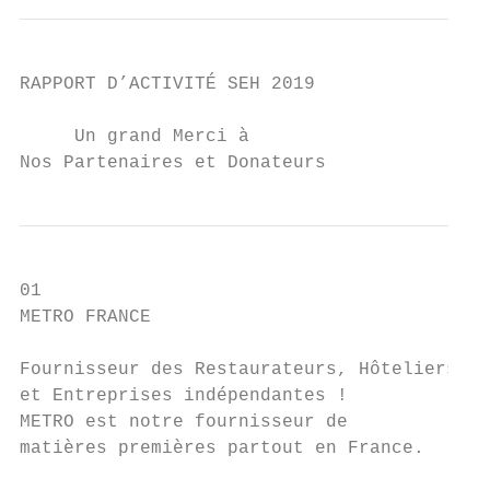
RAPPORT D’ACTIVITÉ SEH 2019

     Un grand Merci à

Nos Partenaires et Donateurs
01                                         
METRO FRANCE                               
Fournisseur des Restaurateurs, Hôteliers   
et Entreprises indépendantes !             
METRO est notre fournisseur de             
matières premières partout en France.      