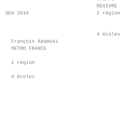
                               REVIVRE     
SEH 2016                       2 région

                                           
                                           
                               4 écoles    
  François Adamski                         
  METRO FRANCE                             
                                           
  1 région                                 
                                           
  4 écoles                                 
                                           
                                           
                                           
                                           
                                           
                                           