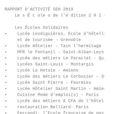
RAPPORT D’ACTIVITÉ SEH 2019

    Le s É c ole s de l’é dition 2 0 1 9

    Les Écoles Solidaires

•    Lycée Lesdiguières, Ecole d'hôtellerie
     et de tourisme - Grenoble             
•    Lycée Hôtelier - Tain l'hermitage     
•    MFR le Fontanil - Saint-Alban-Leysse  
•    Lycée des métiers Le Paraclet - Quimpe
•    Lycées Saint-Louis - Montargis        
•    Lycée La Hotoie - Amiens              
•    Lycée des métiers Le Corbusier - Soiss
•    Lycée Saint Pierre - Fourmies         
•    Lycée Hôtelier Saint Martin - Amiens  
•    Cuisine Mode d'emploi(s) - Paris      
•    Lycée des métiers & CFA de l'hôtelleri
•    restauration Belliard- Paris          
•    Ferrandi, l’Ecole française de gastron