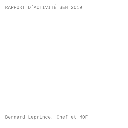
RAPPORT D’ACTIVITÉ SEH 2019

                                          B
                                          L
                                          S
                                          D
                                          c
                                          I
                                          P
                                          l
                                          à
                                          d
                                          s
                                          É
Bernard Leprince, Chef et MOF             c
                                          C