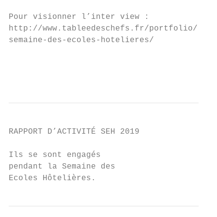
Pour visionner l’inter view :             B
http://www.tableedeschefs.fr/portfolio/   e
semaine-des-ecoles-hotelieres/            d
                                          e
                                           
RAPPORT D’ACTIVITÉ SEH 2019

Ils se sont engagés

pendant la Semaine des

Ecoles Hôtelières.