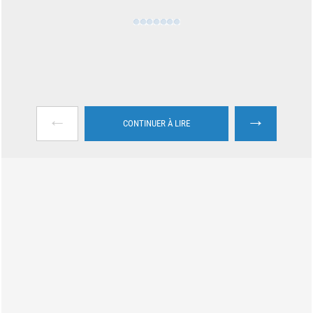
←
→
CONTINUER À LIRE