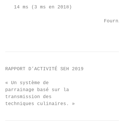
   14 ms (3 ms en 2018)                    
                                  Fournisse
                                         2 
RAPPORT D’ACTIVITÉ SEH 2019

« Un système de

parrainage basé sur la

transmission des

techniques culinaires. »