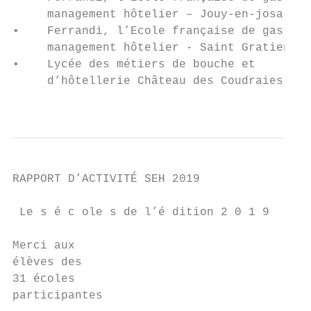
     management hôtelier – Jouy-en-josas   
•    Ferrandi, l’Ecole française de gastron
     management hôtelier - Saint Gratien   
•    Lycée des métiers de bouche et        
     d’hôtellerie Château des Coudraies - E
                                           
RAPPORT D’ACTIVITÉ SEH 2019

 Le s é c ole s de l’é dition 2 0 1 9

Merci aux

élèves des

31 écoles

participantes