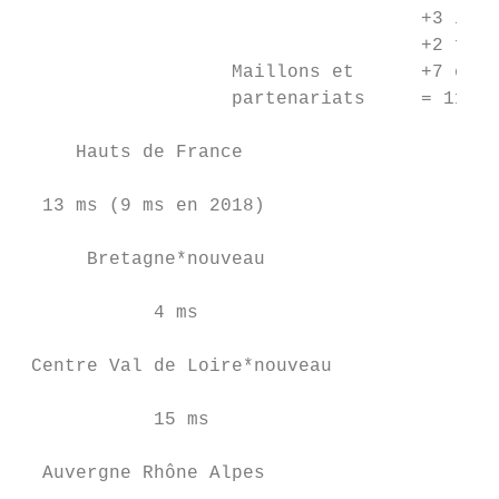
                                    +3 inte
                                    +2 four
                   Maillons et      +7 évén
                   partenariats     = 116 M
     Hauts de France                       
  13 ms (9 ms en 2018)                     
      Bretagne*nouveau                     
            4 ms                           
 Centre Val de Loire*nouveau               
            15 ms                          
  Auvergne Rhône Alpes                     