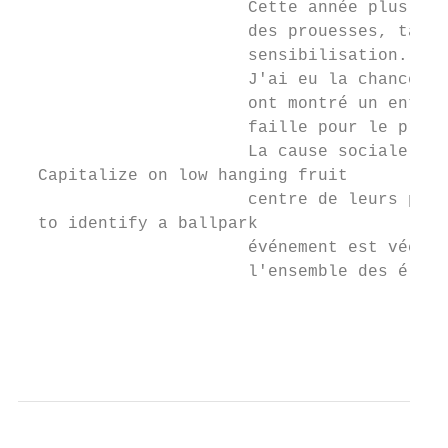
                       Cette année plus que
                       des prouesses, tant 
                       sensibilisation.    
                       J'ai eu la chance d'
                       ont montré un enthou
                       faille pour le proje
                       La cause sociale et 
  Capitalize on low hanging fruit          
                       centre de leurs préo
  to identify a ballpark                   
                       événement est vécue 
                       l'ensemble des élève
                                           
                                           