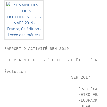
RAPPORT D’ACTIVITÉ SEH 2019

S E M AIN E D E S É C OLE S H ÔTE LIÈ RE S

Évolution

                            SEH 2017       
                               Jean-Françoi
                               METRO FRANCE
                               PLUSPACK    
                               SOLAAL      