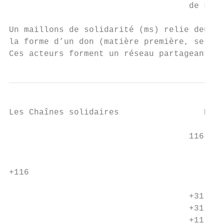
                                    de La T
Un maillons de solidarité (ms) relie deux a
la forme d’un don (matière première, servic
Ces acteurs forment un réseau partageant le
Les Chaînes solidaires                 RAPP
                                    116 Par
                                           
+116                                       
                                         pa
                                    +31 par
                                    +31 par
                                    +11 par