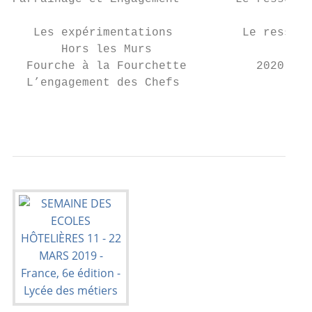
                                           
   Les expérimentations          Le ressent
       Hors les Murs

  Fourche à la Fourchette          2020 en 
  L’engagement des Chefs

                                           