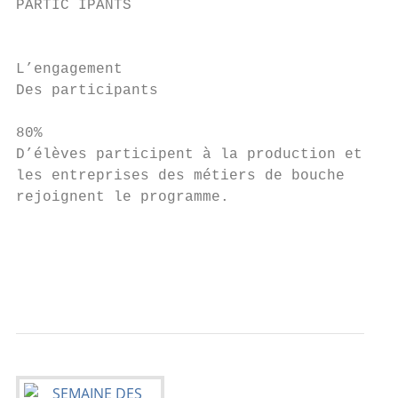
PARTIC IPANTS

                                          1
L’engagement

Des participants

80%

D’élèves participent à la production et

les entreprises des métiers de bouche

rejoignent le programme.

                                           
                                           
                                           