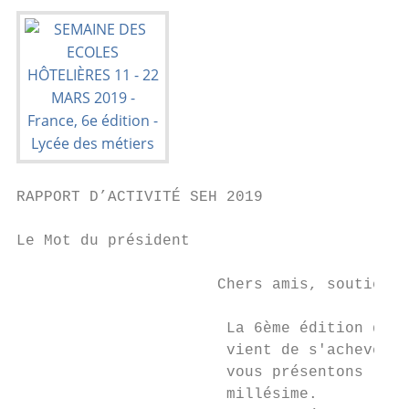
RAPPORT D’ACTIVITÉ SEH 2019

Le Mot du président

                      Chers amis, soutiens 
                                           
                       La 6ème édition de n
                       vient de s'achever e
                       vous présentons le r
                       millésime.          