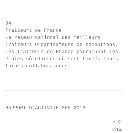
04                                       05
Traiteurs de France                      Fé
Le réseau national des meilleurs         Ba
Traiteurs Organisateurs de réceptions.   “E
Les Traiteurs de France parrainent les   No
écoles hôtelières où sont formés leurs   Al
futurs collaborateurs.                     
                                           
RAPPORT D’ACTIVITÉ SEH 2019

                                    « C’est
                                    chaine 