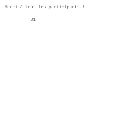
Merci à tous les participants !            
          31

                                           
                                         Le
                                         pa
                                         (U
                                         ob
                                           
                                           
                                           
                                           
                                           
                                           
                                           
                                           