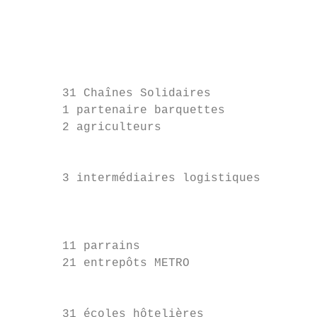
                                           
                                           
       31 Chaînes Solidaires

       1 partenaire barquettes

       2 agriculteurs                      
                                           
                                           
       3 intermédiaires logistiques        
                                           
                                           
       11 parrains                         
       21 entrepôts METRO

                                           
                                           
       31 écoles hôtelières
