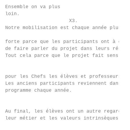
                                           
Ensemble on va plus

loin.

                      X3.

Notre mobilisation est chaque année plus

                                           
forte parce que les participants ont à cœur

de faire parler du projet dans leurs réseau
Tout cela parce que le projet fait sens à l
                                           
                                           
pour les Chefs les élèves et professeurs.  
Les anciens participants reviennent dans le

programme chaque année.

                                           
                                           
Au final, les élèves ont un autre regard su
leur métier et les valeurs intrinsèques.