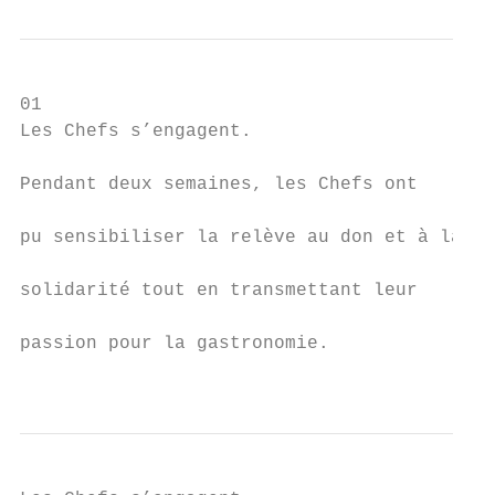
01                                         
Les Chefs s’engagent.                      
                                           
Pendant deux semaines, les Chefs ont

                                           
pu sensibiliser la relève au don et à la

                                           
solidarité tout en transmettant leur

                                           
passion pour la gastronomie.

                                           