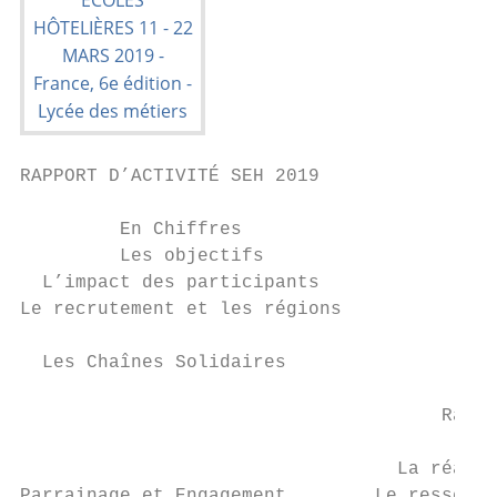
RAPPORT D’ACTIVITÉ SEH 2019

         En Chiffres

         Les objectifs

  L’impact des participants

Le recrutement et les régions

  Les Chaînes Solidaires

                                      Rappo
                                          L
                                  La réalis
Parrainage et Engagement        Le ressenti