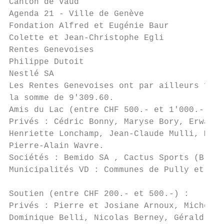
Canton de Vaud                            1
Agenda 21 - Ville de Genève               1
Fondation Alfred et Eugénie Baur          1
Colette et Jean-Christophe Egli           1
Rentes Genevoises                          
Philippe Dutoit                            
Nestlé SA                                  
Les Rentes Genevoises ont par ailleurs four
la somme de 9'309.60.

Amis du Lac (entre CHF 500.- et 1'000.-)

Privés : Cédric Bonny, Maryse Bory, Erwan B
Henriette Lonchamp, Jean-Claude Mulli, Mari
Pierre-Alain Wavre.

Sociétés : Bemido SA , Cactus Sports (B. Wi
Municipalités VD : Communes de Pully et Tan
Soutien (entre CHF 200.- et 500.-) :

Privés : Pierre et Josiane Arnoux, Michel A
Dominique Belli, Nicolas Berney, Gérald et 