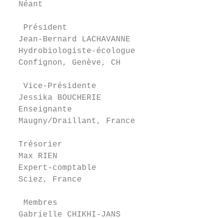
  Néant

                                           
   Président                             Me
  Jean-Bernard LACHAVANNE                Je
  Hydrobiologiste-écologue               Ag
  Confignon, Genève, CH                  Pu
   Vice-Présidente                       Al
  Jessika BOUCHERIE                      In
  Enseignante                            Th
  Maugny/Draillant, France

                                         Cl
  Trésorier                              Gé
  Max RIEN                               Ge
  Expert-comptable                       Pi
  Sciez, France                          No
                                         To
   Membres

  Gabrielle CHIKHI-JANS                  Je