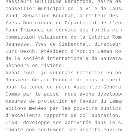
Messieurs Guillaume Barazzone, Maire de la 
conseiller municipal de la Vile de Lausanne
Vaud, Sébastien Beuchat, directeur des ress
Yvess Bouruignon du Département de l'enviro
Yann Triponez du service des forêts et du p
commission valaisanne de la Loterie Romande
Jeunesse, Yves de Siebenthal, directeur de 
Kurt Oesch, Président d’Action Léman Rotary
de la société internationale de Sauvetage d
pêcheurs en rivière.

Avant tout, je voudrais remercier en notre 
Monsieur Gérard Produit de nous accueillir 
pour la tenue de notre Assemblée Générale a
Comme par le passé, nous avons développé de
mesures de protection en faveur du Léman et
actions menées par les pouvoirs publics can
d’excellents rapports de collaboration.

L’ASL développe ses activités dans le cadre
compte non seulement les aspects environnem