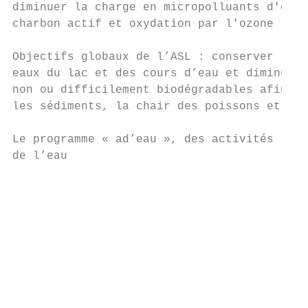
diminuer la charge en micropolluants d'envi
charbon actif et oxydation par l'ozone (ozo
Objectifs globaux de l’ASL : conserver les 
eaux du lac et des cours d’eau et diminuer 
non ou difficilement biodégradables afin de
les sédiments, la chair des poissons et n b
Le programme « ad’eau », des activités ludi
de l’eau

                                           
                                           
                                           
                                           
                                           
                                           
                                           
                                           
                                           