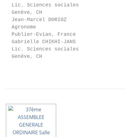
  Lic. Sciences sociales                 Av
  Genève, CH                             Ge
  Jean-Marcel DORIOZ                     Ju
  Agronome                               Bi
  Publier-Evian, France                  Ch
  Gabrielle CHIKHI-JANS                  Ra
  Lic. Sciences sociales                 Bi
  Genève, CH                             Ch
                                           