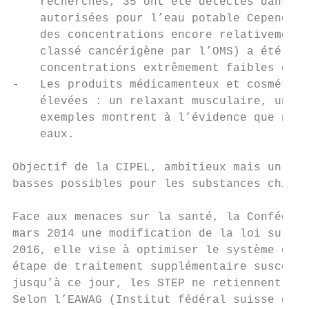
    recherchés, 35 ont été détectés dans le
    autorisées pour l’eau potable Cependant
    des concentrations encore relativement 
    classé cancérigène par l’OMS) a été dét
    concentrations extrêmement faibles de l
-   Les produits médicamenteux et cosmétiqu
    élevées : un relaxant musculaire, un an
    exemples montrent à l’évidence que nous
    eaux.

Objectif de la CIPEL, ambitieux mais un peu
basses possibles pour les substances chimiq
Face aux menaces sur la santé, la Confédéra
mars 2014 une modification de la loi sur la
2016, elle vise à optimiser le système d'as
étape de traitement supplémentaire suscepti
jusqu’à ce jour, les STEP ne retiennent que
Selon l’EAWAG (Institut fédéral suisse de r