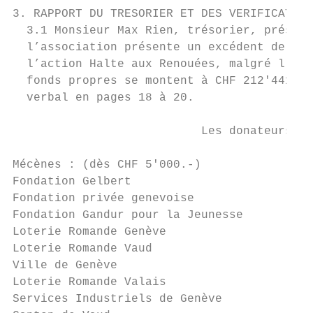
3. RAPPORT DU TRESORIER ET DES VERIFICATEUR
  3.1 Monsieur Max Rien, trésorier, présent
  l’association présente un excédent de dép
  l’action Halte aux Renouées, malgré l’abs
  fonds propres se montent à CHF 212'441,34
  verbal en pages 18 à 20.

                           Les donateurs po
Mécènes : (dès CHF 5'000.-)                
Fondation Gelbert                         7
Fondation privée genevoise                6
Fondation Gandur pour la Jeunesse         3
Loterie Romande Genève                    3
Loterie Romande Vaud                      3
Ville de Genève                           1
Loterie Romande Valais                    1
Services Industriels de Genève            1