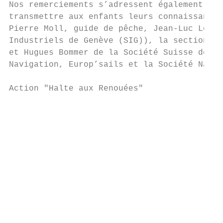
Nos remerciements s’adressent également à t
transmettre aux enfants leurs connaissances
Pierre Moll, guide de pêche, Jean-Luc Loize
Industriels de Genève (SIG)), la section ge
et Hugues Bommer de la Société Suisse de Sa
Navigation, Europ’sails et la Société Nauti
Action "Halte aux Renouées"

                                           
                                           
                                           
                                           
                                           
                                           
                                           
                                           
                                           
                                           