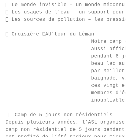
 Le monde invisible – un monde méconnu et 
 Les usages de l’eau – un support pour les
 Les sources de pollution – les pressions 
 Croisière EAU’tour du Léman

                            Notre camp croi
                            aussi affiché c
                            pendant 6 jours
                            beau lac au tra
                            par Meillerie, 
                            baignade, visit
                            ces vingt et un
                            membres d'équip
                            inoubliable.

  Camp de 5 jours non résidentiels

Depuis plusieurs années, l’ASL organise, en
camp non résidentiel de 5 jours pendant l’é