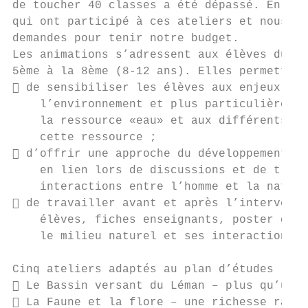
de toucher 40 classes a été dépassé. En eff
qui ont participé à ces ateliers et nous av
demandes pour tenir notre budget.

Les animations s’adressent aux élèves du de
5ème à la 8ème (8-12 ans). Elles permettent
 de sensibiliser les élèves aux enjeux de 
    l’environnement et plus particulièremen
    la ressource «eau» et aux différents ty
    cette ressource ;

 d’offrir une approche du développement du
    en lien lors de discussions et de trava
    interactions entre l’homme et la nature
 de travailler avant et après l’interventi
    élèves, fiches enseignants, poster de p
    le milieu naturel et ses interactions a
Cinq ateliers adaptés au plan d’études roma
 Le Bassin versant du Léman – plus qu’un l
 La Faune et la flore – une richesse rare 