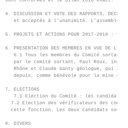
sont conformes et le bilan 2016 exact.

4. DISCUSSION ET VOTE DES RAPPORTS, DECHARG
   et acceptés à l’unanimité. L’assemblée d
5. PROJETS ET ACTIONS POUR 2017-2018 : voir
6. PRESENTATION DES MEMBRES EN VUE DE L’ELE
   6.1 Tous les membres du Comité sortant s
   par le comité sortant, Paul Roux, ingéni
   Rhône et Claude Ganty géologue, qui a co
   depuis, comme bénévole pour la mise en l
7. ELECTIONS

   7.1 Election du Comité : les candidats a
  7.2 Election des vérificateurs des compte
  cette fonction. Les deux candidats sont é
8. DIVERS
