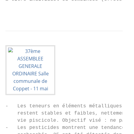
                                           
-   Les teneurs en éléments métalliques tox
    restent stables et faibles, nettement i
    vie piscicole. Objectif visé : ne pas d
-   Les pesticides montrent une tendance en