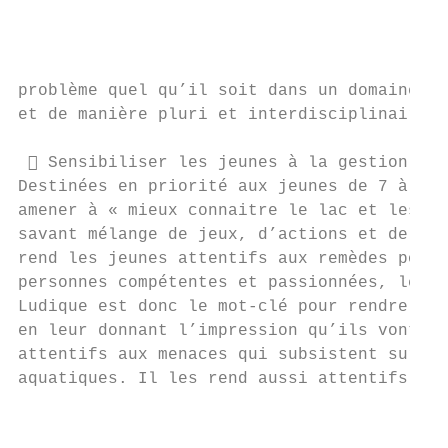
                                           
                                           
                                           
problème quel qu’il soit dans un domaine, p
et de manière pluri et interdisciplinaire l
  Sensibiliser les jeunes à la gestion dur
Destinées en priorité aux jeunes de 7 à 17 
amener à « mieux connaitre le lac et les ri
savant mélange de jeux, d’actions et de péd
rend les jeunes attentifs aux remèdes pour 
personnes compétentes et passionnées, les a
Ludique est donc le mot-clé pour rendre ces
en leur donnant l’impression qu’ils vont à 
attentifs aux menaces qui subsistent sur la
aquatiques. Il les rend aussi attentifs au 
                                           