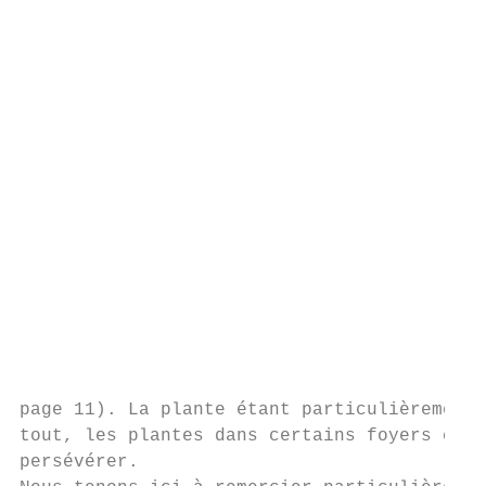
                                           
                                           
                                           
                                           
                                          C
                                          l
                                          L
                                          p
                                          t
                                          v
                                          d
                                          t
                                          o
                                          j
page 11). La plante étant particulièrement 
tout, les plantes dans certains foyers comm
persévérer.
