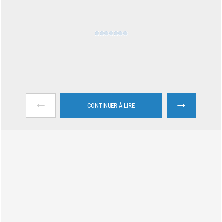
←
→
CONTINUER À LIRE