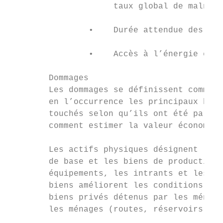
                     taux global de malnutr
                •    Durée attendue des eff
                •    Accès à l’énergie et d
        Dommages

        Les dommages se définissent comme l
        en l’occurrence les principaux bien
        touchés selon qu’ils ont été partie
        comment estimer la valeur économiqu
        Les actifs physiques désignent les 
        de base et les biens de production 
        équipements, les intrants et les ou
        biens améliorent les conditions de 
        biens privés détenus par les ménage
        les ménages (routes, réservoirs d’i