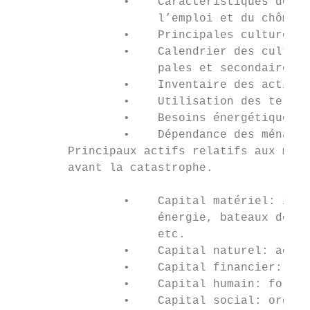
                •    Caractéristiques de l’
                     l’emploi et du chômage
                •    Principales cultures p
                •    Calendrier des culture
                     pales et secondaires.

                •    Inventaire des actifs 
                •    Utilisation des terres
                •    Besoins énergétiques p
                •    Dépendance des ménages
        Principaux actifs relatifs aux moye
        avant la catastrophe.

                •    Capital matériel: infr
                     énergie, bateaux de pê
                     etc.

                •    Capital naturel: accès
                •    Capital financier: épa
                •    Capital humain: force 
                •    Capital social: organi