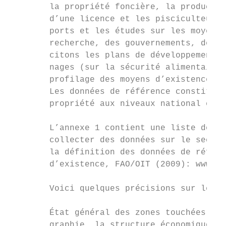
        la propriété foncière, la productio
        d’une licence et les pisciculteurs,
        ports et les études sur les moyens 
        recherche, des gouvernements, des N
        citons les plans de développement s
        nages (sur la sécurité alimentaire,
        profilage des moyens d’existence, l
        Les données de référence constituen
        propriété aux niveaux national et l
        L’annexe 1 contient une liste détai
        collecter des données sur le secteu
        la définition des données de référe
        d’existence, FAO/OIT (2009): www.fa
        Voici quelques précisions sur les c
        État général des zones touchées ava
        graphie, la structure économique et