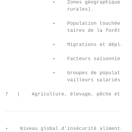
                •    Zones géographiques to
                     rurales).

                •    Population touchée, no
                     taires de la forêt, et
                •    Migrations et déplacem
                •    Facteurs saisonniers (
                •    Groupes de population 
                     vailleurs salariés, tr
7   |    Agriculture, élevage, pêche et syl
•    Niveau global d’insécurité alimentaire