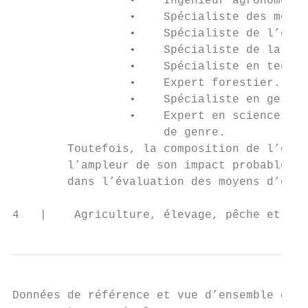
                 •    Ingénieur agronome.

                 •    Spécialiste des moyen
                 •    Spécialiste de l’élev
                 •    Spécialiste de la pêc
                 •    Spécialiste en techno
                 •    Expert forestier.

                 •    Spécialiste en gestio
                 •    Expert en sciences so
                      de genre.

        Toutefois, la composition de l’équi
        l’ampleur de son impact probable su
        dans l’évaluation des moyens d’exis
4   |    Agriculture, élevage, pêche et syl
Données de référence et vue d’ensemble du s