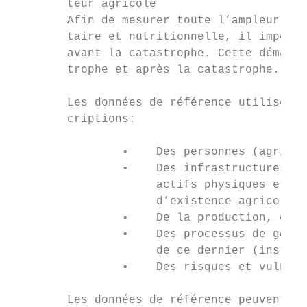
        teur agricole

        Afin de mesurer toute l’ampleur de 
        taire et nutritionnelle, il importe
        avant la catastrophe. Cette démarch
        trophe et après la catastrophe.

        Les données de référence utilisées 
        criptions:

                •    Des personnes (agricul
                •    Des infrastructures et
                     actifs physiques et le
                     d’existence agricoles)
                •    De la production, de l
                •    Des processus de gouve
                     de ce dernier (institu
                •    Des risques et vulnéra
        Les données de référence peuvent êt