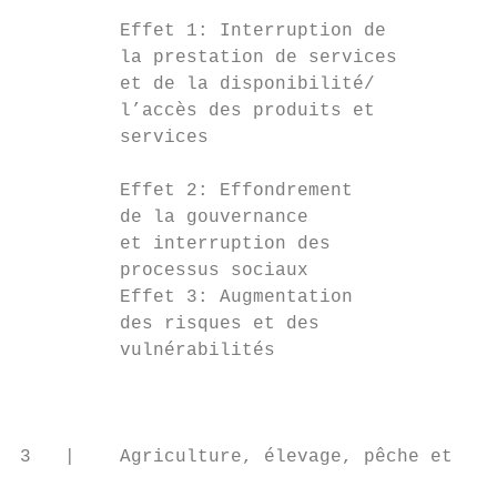
                                         tr
         Effet 1: Interruption de        Di
         la prestation de services       is
         et de la disponibilité/         Ac
         l’accès des produits et         d’
         services                        va
         Effet 2: Effondrement           Év
         de la gouvernance               ca
         et interruption des             Es
         processus sociaux               po
         Effet 3: Augmentation           Év
         des risques et des              su
         vulnérabilités                  Id
                                         pr
                                         la
3   |    Agriculture, élevage, pêche et syl