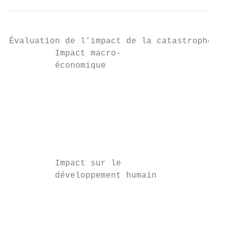
Évaluation de l’impact de la catastrophe (s
         Impact macro-                  Est
         économique                     en 
                                        • l
                                        • l
                                        • l
                                        • l
                                        Cet
                                        sec
                                        pub
         Impact sur le                  Est
         développement humain           éco
                                        • l
                                        • l
                                        • l
                                        • l