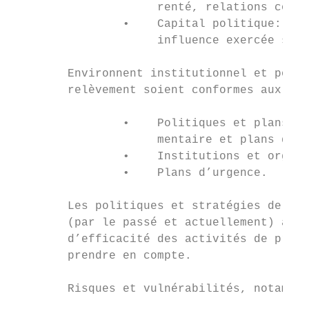
                     renté, relations comme
                •    Capital politique: rap
                     influence exercée sur 
        Environnent institutionnel et polit
        relèvement soient conformes aux loi
                •    Politiques et plans na
                     mentaire et plans de g
                •    Institutions et organi
                •    Plans d’urgence.

        Les politiques et stratégies de réd
        (par le passé et actuellement) aux 
        d’efficacité des activités de prépa
        prendre en compte.

        Risques et vulnérabilités, notammen