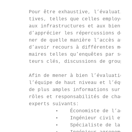
        Pour être exhaustive, l’évaluation 
        tives, telles que celles employées 
        aux infrastructures et aux biens, e
        d’apprécier les répercussions de ce
        ner de quelle manière l’accès aux p
        d’avoir recours à différentes métho
        maires telles qu’enquêtes par sonda
        teurs clés, discussions de groupe, 
        Afin de mener à bien l’évaluation d
        l’équipe de haut niveau et l’équipe
        de plus amples informations sur la 
        rôles et responsabilités de chaque 
        experts suivants:

                 •    Économiste de l’agric
                 •    Ingénieur civil et ag
                 •    Spécialiste de la vul