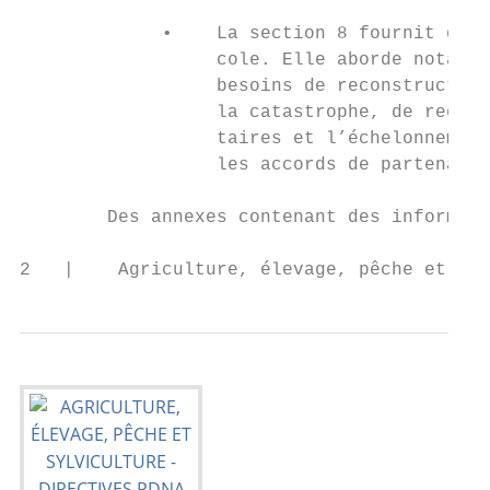
             •    La section 8 fournit des 
                  cole. Elle aborde notamme
                  besoins de reconstruction
                  la catastrophe, de recons
                  taires et l’échelonnement
                  les accords de partenaria
        Des annexes contenant des informati
2   |    Agriculture, élevage, pêche et syl