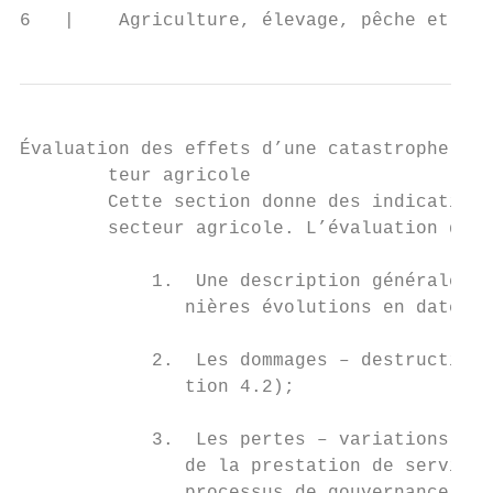
6   |    Agriculture, élevage, pêche et syl
Évaluation des effets d’une catastrophe sur
        teur agricole

        Cette section donne des indications
        secteur agricole. L’évaluation des 
            1.	Une description générale de la catastrophe, son étendue géographique, la population touchée, les der-

               nières évolutions en date et
            2.	Les dommages – destruction et dommages occasionnés aux infrastructures et aux actifs physiques (sec-

               tion 4.2);

            3.	Les pertes – variations des flux économiques causées par la catastrophe en raison de: (i) l’interruption

               de la prestation de services