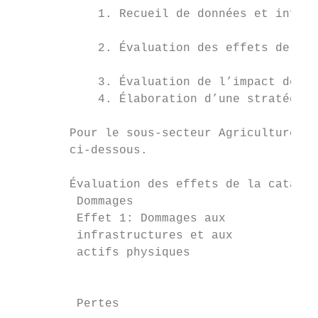
            1. Recueil de données et inform
            2. Évaluation des effets de la 
            3. Évaluation de l’impact de la
            4. Élaboration d’une stratégie 
        Pour le sous-secteur Agriculture, l
        ci-dessous.

        Évaluation des effets de la catastr
         Dommages

         Effet 1: Dommages aux           Qu
         infrastructures et aux          et
         actifs physiques

                                         Es
         Pertes
