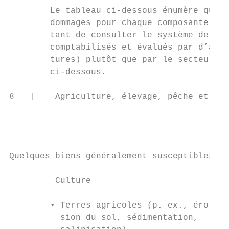
        Le tableau ci-dessous énumère quelq
        dommages pour chaque composante du 
        tant de consulter le système de com
        comptabilisés et évalués par d’autr
        tures) plutôt que par le secteur ag
        ci-dessous.

8   |    Agriculture, élevage, pêche et syl
Quelques biens généralement susceptibles d’
         Culture                           
                                           
        • Terres agricoles (p. ex., éro- • 
          sion du sol, sédimentation,      