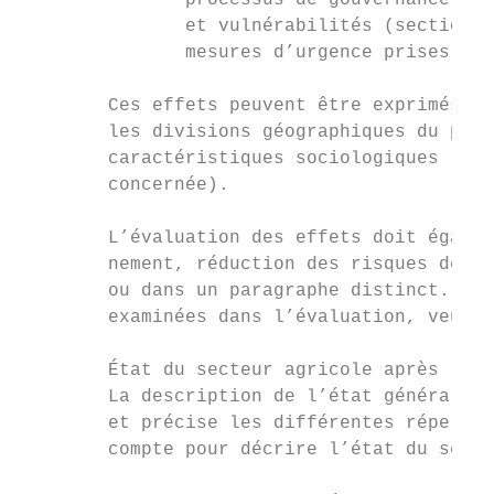
               processus de gouvernance et 
               et vulnérabilités (section 4
               mesures d’urgence prises afi
        Ces effets peuvent être exprimés à 
        les divisions géographiques du pays
        caractéristiques sociologiques (sex
        concernée).

        L’évaluation des effets doit égalem
        nement, réduction des risques de ca
        ou dans un paragraphe distinct. Pou
        examinées dans l’évaluation, veuill
        État du secteur agricole après la c
        La description de l’état général du
        et précise les différentes répercus
        compte pour décrire l’état du secte