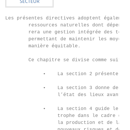
Les présentes directives adoptent également
        ressources naturelles dont dépenden
        rera une gestion intégrée des terre
        permettant de maintenir les moyens 
        manière équitable.

        Ce chapitre se divise comme suit:

             •    La section 2 présente le 
             •    La section 3 donne des in
                  l’état des lieux avant la
             •    La section 4 guide le lec
                  trophe dans le cadre de l
                  la production et de la pr
                  nouveaux risques et de no