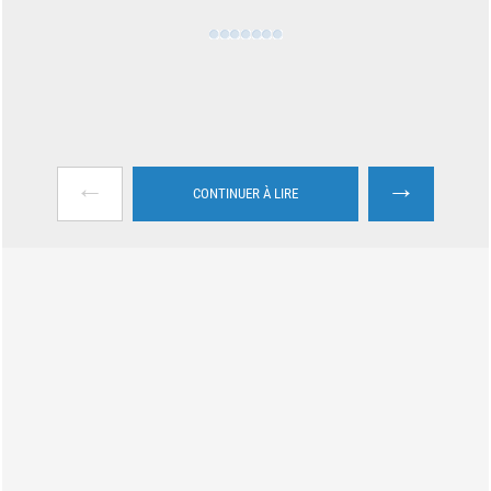
←
→
CONTINUER À LIRE