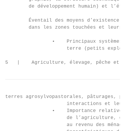
        de développement humain) et l’état 
        Éventail des moyens d’existence par
        dans les zones touchées et leurs pr
                •    Principaux systèmes ag
                     terre (petits exploita
5   |    Agriculture, élevage, pêche et syl
terres agrosylvopastorales, pâturages, pêch
                     interactions et leurs 
                •    Importance relative du
                     de l’agriculture, de l
                     au revenu des ménages,