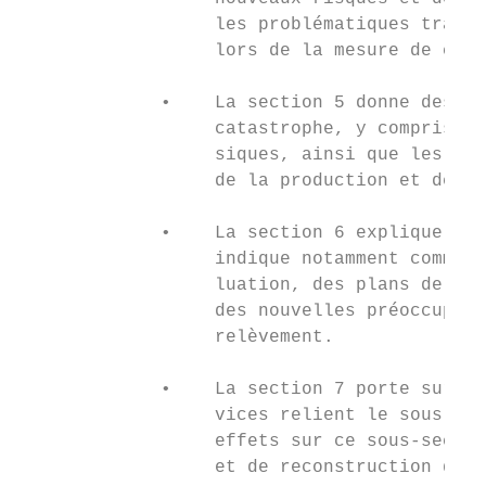
                  les problématiques transv
                  lors de la mesure de ces 
             •    La section 5 donne des or
                  catastrophe, y compris le
                  siques, ainsi que les per
                  de la production et de la
             •    La section 6 explique com
                  indique notamment comment
                  luation, des plans de dév
                  des nouvelles préoccupati
                  relèvement.

             •    La section 7 porte sur la
                  vices relient le sous-sec
                  effets sur ce sous-secteu
                  et de reconstruction des 