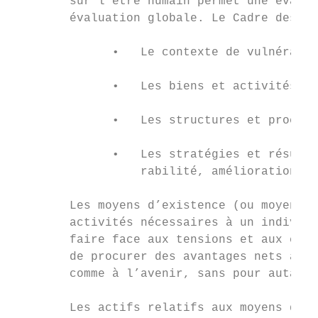
        sur l’être humain permet une évalua
        évaluation globale. Le Cadre des mo
              •   Le contexte de vulnérabil
              •   Les biens et activités li
              •   Les structures et process
              •   Les stratégies et résulta
                  rabilité, amélioration de
        Les moyens d’existence (ou moyens d
        activités nécessaires à un individu
        faire face aux tensions et aux choc
        de procurer des avantages nets à d’
        comme à l’avenir, sans pour autant 
        Les actifs relatifs aux moyens d’ex