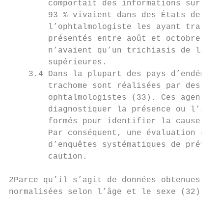
        comportait des informations sur 100
        93 % vivaient dans des États de l’I
        l’ophtalmologiste les ayant traités
        présentés entre août et octobre 201
        n’avaient qu’un trichiasis de la pa
        supérieures.

    3.4 Dans la plupart des pays d’endémie 
        trachome sont réalisées par des age
        ophtalmologistes (33). Ces agents c
        diagnostiquer la présence ou l’abse
        formés pour identifier la cause sou
        Par conséquent, une évaluation défi
        d’enquêtes systématiques de prévale
        caution.

2Parce qu’il s’agit de données obtenues sur
normalisées selon l’âge et le sexe (32)

                                           