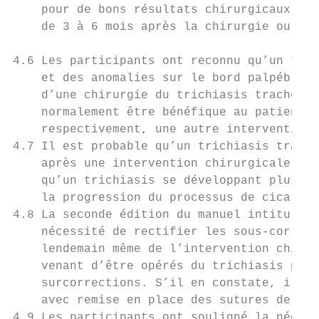
    pour de bons résultats chirurgicaux var
    de 3 à 6 mois après la chirurgie ou à l
4.6 Les participants ont reconnu qu’un tric
    et des anomalies sur le bord palpébral 
    d’une chirurgie du trichiasis trachomat
    normalement être bénéfique au patient m
    respectivement, une autre intervention 
4.7 Il est probable qu’un trichiasis tracho
    après une intervention chirurgicale soi
    qu’un trichiasis se développant plus d’
    la progression du processus de cicatris
4.8 La seconde édition du manuel intitulé C
    nécessité de rectifier les sous-correct
    lendemain même de l’intervention chirur
    venant d’être opérés du trichiasis pour
    surcorrections. S’il en constate, il do
    avec remise en place des sutures de faç
4.9 Les participants ont souligné la nécess