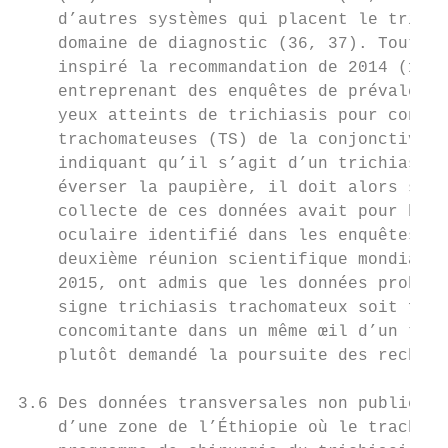
    d’autres systèmes qui placent le trichi
    domaine de diagnostic (36, 37). Toutefo
    inspiré la recommandation de 2014 (13) 
    entreprenant des enquêtes de prévalence
    yeux atteints de trichiasis pour consta
    trachomateuses (TS) de la conjonctive (
    indiquant qu’il s’agit d’un trichiasis 
    éverser la paupière, il doit alors supp
    collecte de ces données avait pour but 
    oculaire identifié dans les enquêtes de
    deuxième réunion scientifique mondiale 
    2015, ont admis que les données probant
    signe trichiasis trachomateux soit form
    concomitante dans un même œil d’un tric
    plutôt demandé la poursuite des recherc
3.6 Des données transversales non publiées 
    d’une zone de l’Éthiopie où le trachome