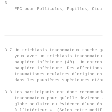
3

    FPC pour Follicules, Papilles, Cicatric
                                           
3.7 Un trichiasis trachomateux touche génér
    yeux avec un trichiasis trachomateux de
    paupière inférieure (40). Un entropion 
    paupière inférieure. Des affections tel
    traumatismes oculaires d’origine chimiq
    dans les paupières supérieures et/ou in
3.8 Les participants ont donc recommandé qu
    trachomateux pour qu’elle devienne « au
    globe oculaire ou évidence d’une épilat
    à l’intérieur ». (Selon cette modificat