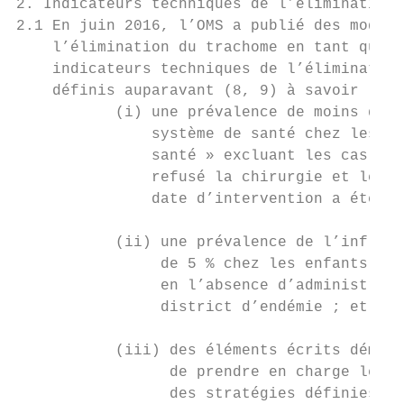
2. Indicateurs techniques de l’élimination 
2.1 En juin 2016, l’OMS a publié des modes 
    l’élimination du trachome en tant que p
    indicateurs techniques de l’élimination
    définis auparavant (8, 9) à savoir :

           (i) une prévalence de moins de 0
               système de santé chez les 15
               santé » excluant les cas de 
               refusé la chirurgie et les s
               date d’intervention a été fi
           (ii) une prévalence de l’inflamm
                de 5 % chez les enfants âgé
                en l’absence d’administrati
                district d’endémie ; et

           (iii) des éléments écrits démont
                 de prendre en charge les c
                 des stratégies définies po