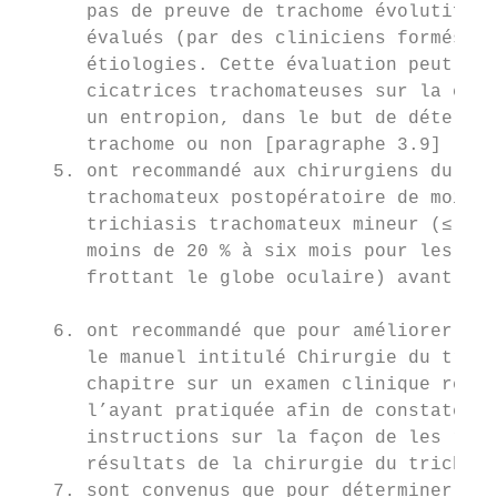
      pas de preuve de trachome évolutif pr
      évalués (par des cliniciens formés et
      étiologies. Cette évaluation peut pre
      cicatrices trachomateuses sur la conj
      un entropion, dans le but de détermin
      trachome ou non [paragraphe 3.9] ;

   5. ont recommandé aux chirurgiens du tri
      trachomateux postopératoire de moins 
      trichiasis trachomateux mineur (≤ 5 c
      moins de 20 % à six mois pour les cas
      frottant le globe oculaire) avant l’o
   6. ont recommandé que pour améliorer les
      le manuel intitulé Chirurgie du trich
      chapitre sur un examen clinique réali
      l’ayant pratiquée afin de constater d
      instructions sur la façon de les rect
      résultats de la chirurgie du trichias
   7. sont convenus que pour déterminer si 