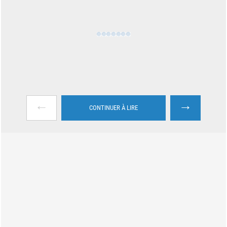
←
→
CONTINUER À LIRE