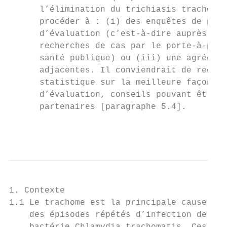
      l’élimination du trichiasis trachomat
      procéder à : (i) des enquêtes de prév
      d’évaluation (c’est-à-dire auprès de 
      recherches de cas par le porte-à-port
      santé publique) ou (iii) une agrégati
      adjacentes. Il conviendrait de recher
      statistique sur la meilleure façon de
      d’évaluation, conseils pouvant être t
      partenaires [paragraphe 5.4].

                                           
1. Contexte

1.1 Le trachome est la principale cause de 
    des épisodes répétés d’infection de la 