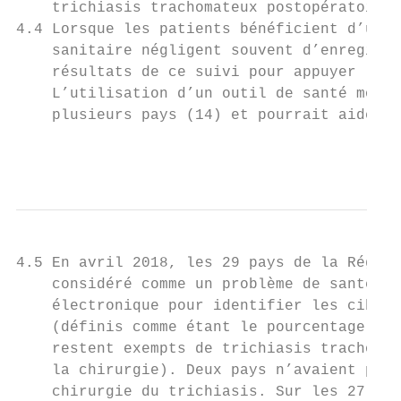
    trichiasis trachomateux postopératoire 
4.4 Lorsque les patients bénéficient d’un s
    sanitaire négligent souvent d’enregistr
    résultats de ce suivi pour appuyer les 
    L’utilisation d’un outil de santé mobil
    plusieurs pays (14) et pourrait aider à
                                           
4.5 En avril 2018, les 29 pays de la Région
    considéré comme un problème de santé pu
    électronique pour identifier les cibles
    (définis comme étant le pourcentage de 
    restent exempts de trichiasis trachomat
    la chirurgie). Deux pays n’avaient pas 
    chirurgie du trichiasis. Sur les 27 pay