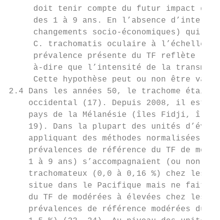
     doit tenir compte du futur impact du t
     des 1 à 9 ans. En l’absence d’interven
     changements socio-économiques) qui aur
     C. trachomatis oculaire à l’échelle de
     prévalence présente du TF reflète la p
     à-dire que l’intensité de la transmiss
     Cette hypothèse peut ou non être valid
2.4 Dans les années 50, le trachome était l
    occidental (17). Depuis 2008, il est ap
    pays de la Mélanésie (îles Fidji, îles 
    19). Dans la plupart des unités d’évalu
    appliquant des méthodes normalisées à l
    prévalences de référence du TF de modér
    1 à 9 ans) s’accompagnaient (ou non) de
    trachomateux (0,0 à 0,16 %) chez les 15
    situe dans le Pacifique mais ne fait pa
    du TF de modérées à élevées chez les en
    prévalences de référence modérées du tr