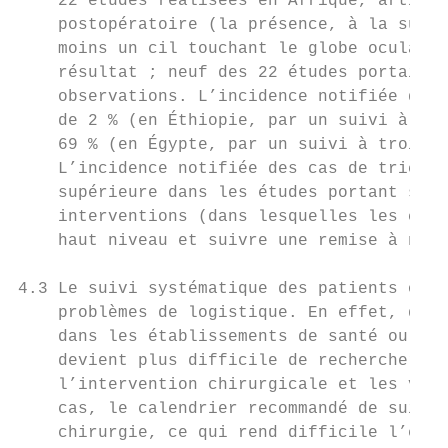
    22 études réalisées en Afrique, article
    postopératoire (la présence, à la suite
    moins un cil touchant le globe oculaire
    résultat ; neuf des 22 études portaient
    observations. L’incidence notifiée des 
    de 2 % (en Éthiopie, par un suivi à six
    69 % (en Égypte, par un suivi à trois s
    L’incidence notifiée des cas de trichia
    supérieure dans les études portant sur 
    interventions (dans lesquelles les chir
    haut niveau et suivre une remise à nive
4.3 Le suivi systématique des patients opér
    problèmes de logistique. En effet, de n
    dans les établissements de santé ou aux
    devient plus difficile de rechercher ac
    l’intervention chirurgicale et les visi
    cas, le calendrier recommandé de suivi 
    chirurgie, ce qui rend difficile l’esti