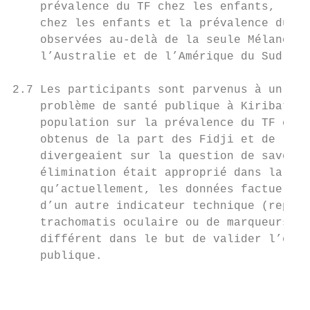
    prévalence du TF chez les enfants, la p
    chez les enfants et la prévalence du tr
    observées au-delà de la seule Mélanésie
    l’Australie et de l’Amérique du Sud.

2.7 Les participants sont parvenus à un con
    problème de santé publique à Kiribati e
    population sur la prévalence du TF et l
    obtenus de la part des Fidji et de la P
    divergeaient sur la question de savoir 
    élimination était approprié dans la Rég
    qu’actuellement, les données factuelles
    d’un autre indicateur technique (reposa
    trachomatis oculaire ou de marqueurs sé
    différent dans le but de valider l’élim
    publique.

                                           