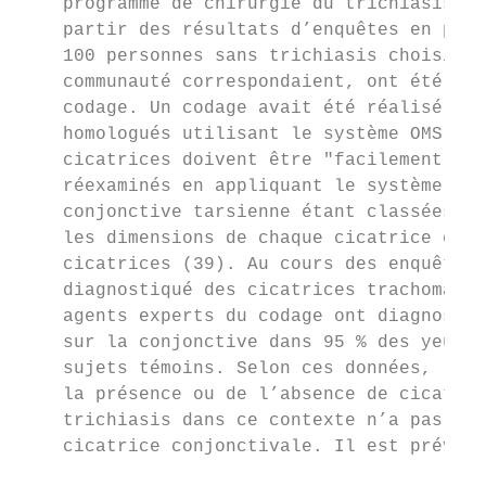
    programme de chirurgie du trichiasis tr
    partir des résultats d’enquêtes en popu
    100 personnes sans trichiasis choisies 
    communauté correspondaient, ont été rec
    codage. Un codage avait été réalisé au 
    homologués utilisant le système OMS sim
    cicatrices doivent être "facilement vis
    réexaminés en appliquant le système de 
    conjonctive tarsienne étant classées au
    les dimensions de chaque cicatrice et l
    cicatrices (39). Au cours des enquêtes,
    diagnostiqué des cicatrices trachomateu
    agents experts du codage ont diagnostiq
    sur la conjonctive dans 95 % des yeux a
    sujets témoins. Selon ces données, l’év
    la présence ou de l’absence de cicatric
    trichiasis dans ce contexte n’a pas per
    cicatrice conjonctivale. Il est prévu d