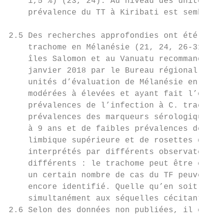
    1,5 %) (23, 24). Au niveau des unités d
    prévalence du TT à Kiribati est semblab
2.5 Des recherches approfondies ont été ent
    trachome en Mélanésie (21, 24, 26-31) n
    îles Salomon et au Vanuatu recommandées
    janvier 2018 par le Bureau régional de 
    unités d’évaluation de Mélanésie enregi
    modérées à élevées et ayant fait l’obje
    prévalences de l’infection à C. trachom
    prévalences des marqueurs sérologiques 
    à 9 ans et de faibles prévalences de ci
    limbique supérieure et de rosettes d’He
    interprétés par différents observateurs
    différents : le trachome peut être en t
    un certain nombre de cas du TF peuvent 
    encore identifié. Quelle qu’en soit l’e
    simultanément aux séquelles cécitants d
2.6 Selon des données non publiées, il est 