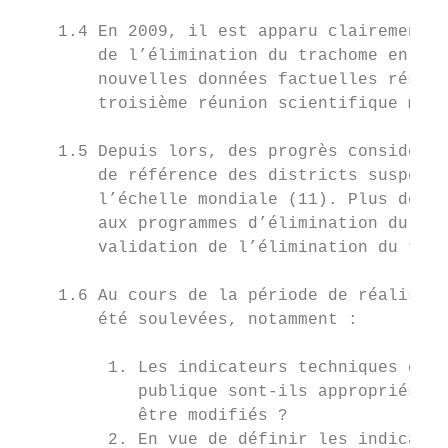
    1.4 En 2009, il est apparu clairement q
        de l’élimination du trachome en tan
        nouvelles données factuelles résult
        troisième réunion scientifique mond
    1.5 Depuis lors, des progrès considérab
        de référence des districts suspecté
        l’échelle mondiale (11). Plus de la
        aux programmes d’élimination du tra
        validation de l’élimination du trac
    1.6 Au cours de la période de réalisati
        été soulevées, notamment :

         1. Les indicateurs techniques de l
            publique sont-ils appropriés po
            être modifiés ?

         2. En vue de définir les indicateu