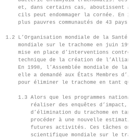
    bactérie Chlamydia trachomatis. Ces inf
    et, dans certains cas, aboutissent à un
    cils peut endommager la cornée. En 2018
    plus pauvres communautés de 43 pays (3,
1.2 L’Organisation mondiale de la Santé (OM
    mondiale sur le trachome en juin 1996 d
    mise en place d’interventions contre le
    technique de la création de l’Alliance 
    En 1998, l’Assemblée mondiale de la San
    elle a demandé aux États Membres d’inte
    pour éliminer le trachome en tant que p
    1.3 Alors que les programmes nationaux 
        réaliser des enquêtes d’impact, il 
        d’élimination du trachome en tant q
        procéder à une nouvelle estimation 
        futures activités. Ces tâches ont é
        scientifique mondiale sur le tracho