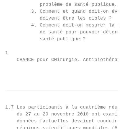
            problème de santé publique, com
         3. Comment et quand doit-on évalue
            doivent être les cibles ?

         4. Comment doit-on mesurer la prév
            de santé pour pouvoir détermine
            santé publique ?

1

    CHANCE pour CHirurgie, Antibiothérapie,
                                           
1.7 Les participants à la quatrième réunion
    du 27 au 29 novembre 2018 ont examiné c
    données factuelles devaient conduire à 
    réunions scientifiques mondiales (5, 8,