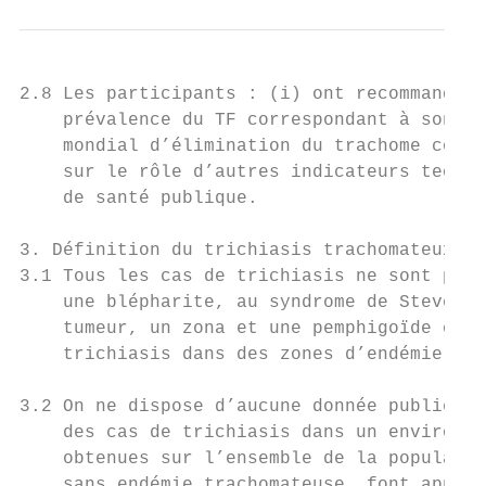
2.8 Les participants : (i) ont recommandé q
    prévalence du TF correspondant à son él
    mondial d’élimination du trachome conti
    sur le rôle d’autres indicateurs techni
    de santé publique.

3. Définition du trichiasis trachomateux

3.1 Tous les cas de trichiasis ne sont pas 
    une blépharite, au syndrome de Stevens-
    tumeur, un zona et une pemphigoïde cica
    trichiasis dans des zones d’endémie tra
3.2 On ne dispose d’aucune donnée publiée o
    des cas de trichiasis dans un environne
    obtenues sur l’ensemble de la populatio
    sans endémie trachomateuse, font appara