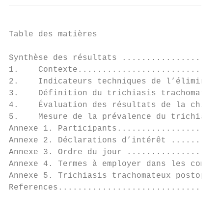
Table des matières

Synthèse des résultats ....................
1.    Contexte.............................
2.    Indicateurs techniques de l’éliminati
3.    Définition du trichiasis trachomateux
4.    Évaluation des résultats de la chirur
5.    Mesure de la prévalence du trichiasis
Annexe 1. Participants.....................
Annexe 2. Déclarations d’intérêt ..........
Annexe 3. Ordre du jour ...................
Annexe 4. Termes à employer dans les commun
Annexe 5. Trichiasis trachomateux postopéra
References.................................
                                           