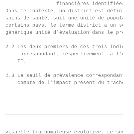
                 financières identifiées do
Dans ce contexte, un district est défini co
soins de santé, soit une unité de populatio
certains pays, le terme district a un sens 
générique unité d’évaluation dans le présen
2.2 Les deux premiers de ces trois indicate
    correspondant, respectivement, à l’élim
    TF.

2.3 Le seuil de prévalence correspondant à 
    compte de l’impact présent du trachome 
                                           
visuelle trachomateuse évolutive. Le seuil 