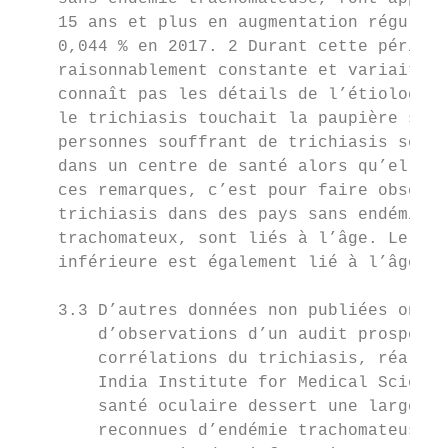
    15 ans et plus en augmentation régulièr
    0,044 % en 2017. 2 Durant cette période
    raisonnablement constante et variait en
    connaît pas les détails de l’étiologie 
    le trichiasis touchait la paupière supé
    personnes souffrant de trichiasis selon
    dans un centre de santé alors qu’elles 
    ces remarques, c’est pour faire observe
    trichiasis dans des pays sans endémie t
    trachomateux, sont liés à l’âge. Le tri
    inférieure est également lié à l’âge.)

    3.3 D’autres données non publiées ont é
        d’observations d’un audit prospecti
        corrélations du trichiasis, réalisé
        India Institute for Medical Science
        santé oculaire dessert une large zo
        reconnues d’endémie trachomateuse e