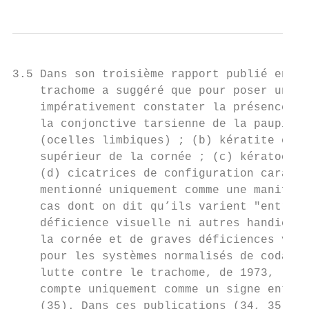
3.5 Dans son troisième rapport publié en 19
    trachome a suggéré que pour poser un di
    impérativement constater la présence d’
    la conjonctive tarsienne de la paupière
    (ocelles limbiques) ; (b) kératite épit
    supérieur de la cornée ; (c) kératoconj
    (d) cicatrices de configuration caracté
    mentionné uniquement comme une manifest
    cas dont on dit qu’ils varient "entre l
    déficience visuelle ni autres handicaps
    la cornée et de graves déficiences visu
    pour les systèmes normalisés de codage 
    lutte contre le trachome, de 1973, la c
    compte uniquement comme un signe entran
    (35). Dans ces publications (34, 35) le