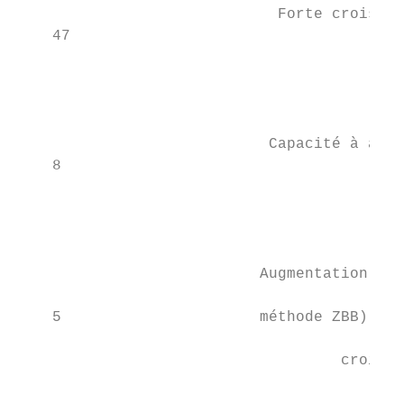
                             Forte croissan
    47                                     
                                           
                                           
                                           
                            Capacité à amél
    8                                      
                                        pro
                                           
                                           
                           Augmentation des
                                           
    5                      méthode ZBB) tou
                                           
                                    croissa
                                           