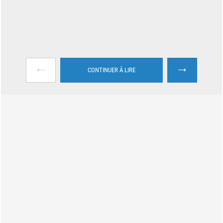
←
→
CONTINUER À LIRE