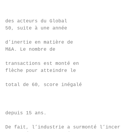
                                           
                                           
                                           
des acteurs du Global                      
50, suite à une année                      
                                           
d’inertie en matière de                    
M&A. Le nombre de                          
                                           
transactions est monté en                  
flèche pour atteindre le                   
total de 60, score inégalé                 
                                           
                                           
                                           
depuis 15 ans.                             
                                           
De fait, l’industrie a surmonté l’incertitu