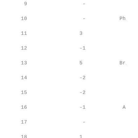
      9                  -                 
     10                  -           Philip
     11                 3                  
     12                 -1                 
     13                 5            Britis
     14                 -2                 
     15                 -2                H
     16                 -1            Arche
     17                  -                 
     18                 1                  