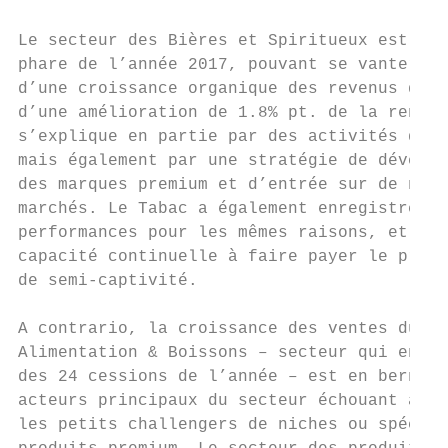
                                           
Le secteur des Bières et Spiritueux est le 
phare de l’année 2017, pouvant se vanter à 
d’une croissance organique des revenus de 4
d’une amélioration de 1.8% pt. de la rentab
s’explique en partie par des activités de M
mais également par une stratégie de dévelop
des marques premium et d’entrée sur de nouv
marchés. Le Tabac a également enregistré de
performances pour les mêmes raisons, et du 
capacité continuelle à faire payer le prix 
de semi-captivité.                         
                                           
A contrario, la croissance des ventes du se
Alimentation & Boissons – secteur qui enreg
des 24 cessions de l’année – est en berne à
acteurs principaux du secteur échouant à re
les petits challengers de niches ou spécial