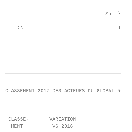
                                           
                                  Succès de
                                           
    23                                dans 
                                           
                                           
                                           
CLASSEMENT 2017 DES ACTEURS DU GLOBAL 50

                                           
                                           
 CLASSE-       VARIATION

  MENT          VS 2016                    