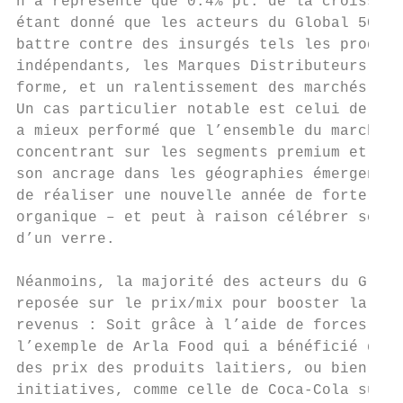
n’a représenté que 0.4% pt. de la croissanc
étant donné que les acteurs du Global 50 on
battre contre des insurgés tels les product
indépendants, les Marques Distributeurs en 
forme, et un ralentissement des marchés dév
Un cas particulier notable est celui de Hei
a mieux performé que l’ensemble du marché e
concentrant sur les segments premium et en 
son ancrage dans les géographies émergentes
de réaliser une nouvelle année de forte cro
organique – et peut à raison célébrer son s
d’un verre.

Néanmoins, la majorité des acteurs du Globa
reposée sur le prix/mix pour booster la cro
revenus : Soit grâce à l’aide de forces ext
l’exemple de Arla Food qui a bénéficié de l
des prix des produits laitiers, ou bien grâ
initiatives, comme celle de Coca-Cola sur l