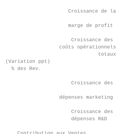
                     Croissance de la

                                           
                     marge de profit

                      Croissance des

                  coûts opérationnels      
                               totaux

(Variation ppt)

  % des Rev.

                      Croissance des

                                           
                  dépenses marketing

                      Croissance des

                      dépenses R&D         
    Contribution aux Ventes
