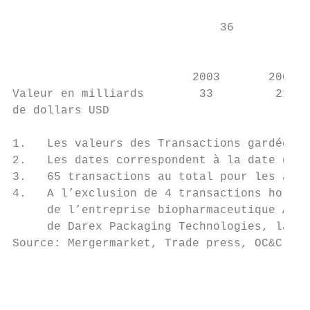
                                           
                              36

                                           
                          2003       2004  
Valeur en milliards        33         21   
de dollars USD

1.   Les valeurs des Transactions gardées c
2.   Les dates correspondent à la date d’an
3.   65 transactions au total pour les acte
4.   A l’exclusion de 4 transactions hors P
     de l’entreprise biopharmaceutique Acte
     de Darex Packaging Technologies, la fu
Source: Mergermarket, Trade press, OC&C ana
                                           