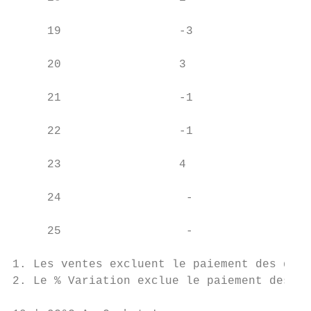
     19                 -3                 
     20                 3                  
     21                 -1                 
     22                 -1                 
     23                 4                  
     24                  -                C
     25                  -                 
1. Les ventes excluent le paiement des droi
2. Le % Variation exclue le paiement des dr