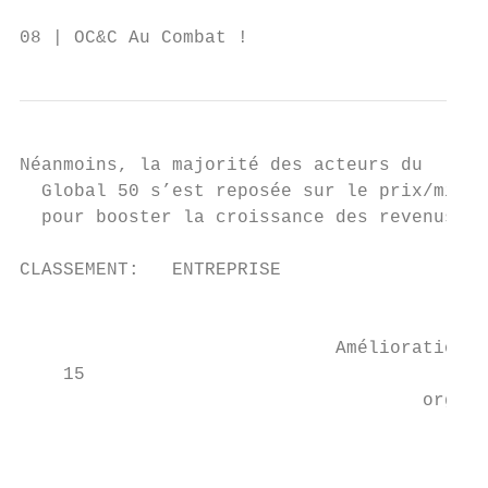
08 | OC&C Au Combat !
Néanmoins, la majorité des acteurs du

  Global 50 s’est reposée sur le prix/mix

  pour booster la croissance des revenus

CLASSEMENT:   ENTREPRISE                   
                                           
                             Amélioration c
    15                                     
                                     organi
                                           
                                           