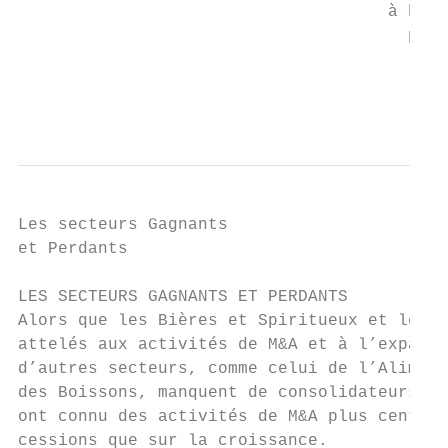
                                     à base
                                       plan
                                           
                                           
Les secteurs Gagnants

et Perdants

LES SECTEURS GAGNANTS ET PERDANTS          
Alors que les Bières et Spiritueux et le Ta
attelés aux activités de M&A et à l’expansi
d’autres secteurs, comme celui de l’Aliment
des Boissons, manquent de consolidateurs ac
ont connu des activités de M&A plus centrée
cessions que sur la croissance.            