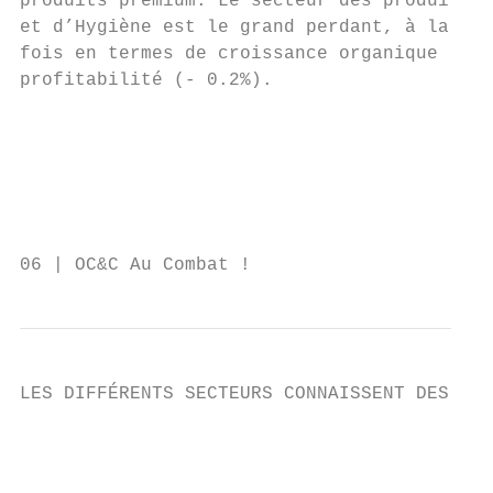
produits premium. Le secteur des produits d
et d’Hygiène est le grand perdant, à la tra
fois en termes de croissance organique (1.5
profitabilité (- 0.2%).                    
                                           
                                           
                                           
                                           
06 | OC&C Au Combat !
LES DIFFÉRENTS SECTEURS CONNAISSENT DES PER
                                           
                                           