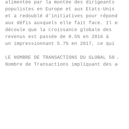
alimentée par la montée des dirigeants     
populistes en Europe et aux Etats-Unis     
et a redoublé d’initiatives pour répondre  
aux défis auxquels elle fait face. Il en   
découle que la croissance globale des      
revenus est passée de 0.5% en 2016 à       
un impressionnant 5.7% en 2017, ce qui     
LE NOMBRE DE TRANSACTIONS DU GLOBAL 50 A AT
Nombre de Transactions impliquant des acteu
                                           
                                           
                                           
                                           
                                           
                                           
                                         41