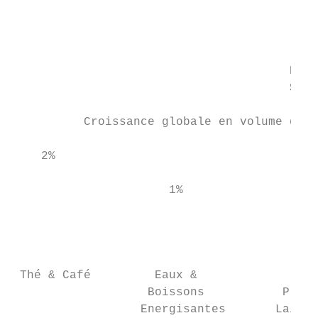
                                           
                                           
                                           
                                           
                                       Prix
                                       $0.1
          Croissance globale en volume de C
    2%

                      1%

                                           
                                         0%

 Thé & Café         Eaux &              Jus
                   Boissons           Produ
                  Energisantes       Laitie