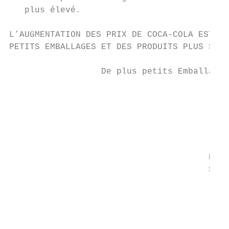
   plus élevé.

L’AUGMENTATION DES PRIX DE COCA-COLA EST DU
PETITS EMBALLAGES ET DES PRODUITS PLUS SAIN
                  De plus petits Emballages
                                         Vo
                                         12
                                           
                                           
                                          $
                                       Prix
                                       $0.1
                                         Vo
                                         7.
                                           