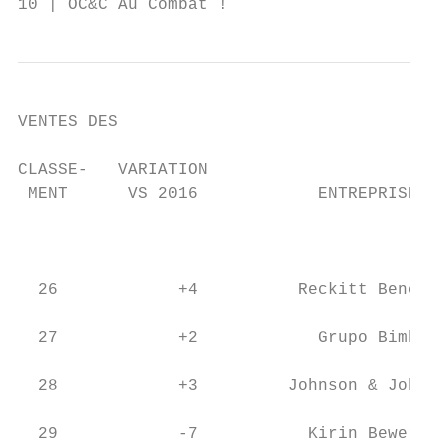
10 | OC&C Au Combat !
VENTES DES

                                           
CLASSE-   VARIATION

 MENT      VS 2016            ENTREPRISE   
                                           
                                           
  26            +4          Reckitt Benckis
  27            +2            Grupo Bimbo  
  28            +3         Johnson & Johnso
  29            -7           Kirin Beweries