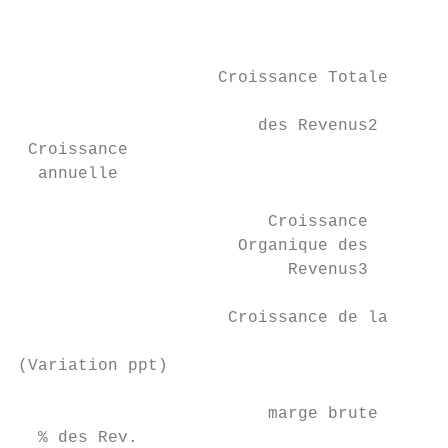
                                           
                                           
                    Croissance Totale

                                           
                        des Revenus2

 Croissance

  annuelle

                         Croissance

                      Organique des        
                           Revenus3

                     Croissance de la

                                           
(Variation ppt)

                         marge brute

  % des Rev.
