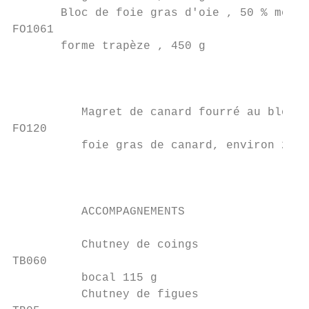
       Bloc de foie gras d'oie , 50 % morce
FO1061

       forme trapèze , 450 g

                                           
                                           
          Magret de canard fourré au bloc d
FO120

          foie gras de canard, environ 200 
                                           
                                           
          ACCOMPAGNEMENTS                  
          Chutney de coings

TB060                                      
          bocal 115 g

          Chutney de figues
