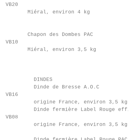
VB20

       Miéral, environ 4 kg                
                                           
                                           
       Chapon des Dombes PAC               
VB10

       Miéral, environ 3,5 kg              
                                           
                                           
         DINDES

         Dinde de Bresse A.O.C             
VB16

         origine France, environ 3,5 kg    
         Dinde fermière Label Rouge effillé
VB08

         origine France, environ 3,5 kg    
                                           
         Dinde fermière Label Rouge PAC
