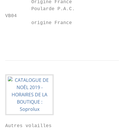
         Origine France                    
         Poularde P.A.C.                   
VB04

         origine France                    
                                           
                                           
Autres volailles
