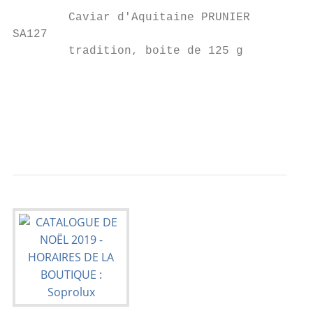
                                           
        Caviar d'Aquitaine PRUNIER         
SA127

        tradition, boite de 125 g

                                           
                                           
                                           
                                           