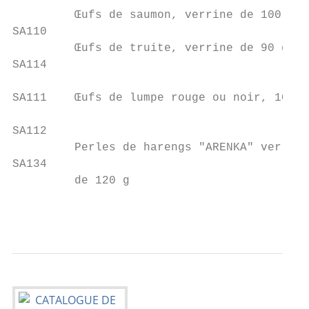
         Œufs de saumon, verrine de 100 g  
SA110                                      
         Œufs de truite, verrine de 90 g   
SA114                                      
                                           
SA111    Œufs de lumpe rouge ou noir, 100 g
                                           
SA112                                      
         Perles de harengs "ARENKA" verrine
SA134                                      
         de 120 g                          
                                           