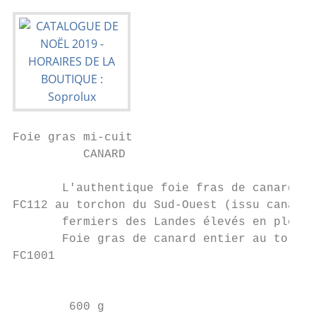
Foie gras mi-cuit

          CANARD                           
       L'authentique foie fras de canard cu
FC112 au torchon du Sud-Ouest (issu canards
       fermiers des Landes élevés en plein 
       Foie gras de canard entier au torcho
FC1001                                     
                                           
                                           
        600 g
