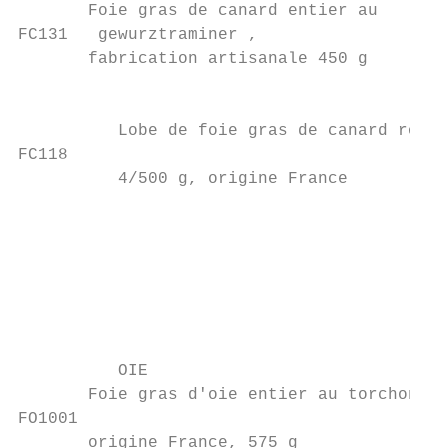
       Foie gras de canard entier au       
FC131   gewurztraminer ,                   
       fabrication artisanale 450 g        
                                           
          Lobe de foie gras de canard rôti 
FC118

          4/500 g, origine France

                                           
                                           
                                           
                                           
                                           
                                           
          OIE                              
       Foie gras d'oie entier au torchon,

FO1001                                     
       origine France, 575 g
