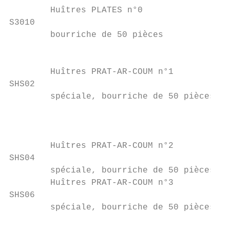
        Huîtres PLATES n°0                 
S3010                                      
        bourriche de 50 pièces             
                                           
        Huîtres PRAT-AR-COUM n°1           
SHS02

        spéciale, bourriche de 50 pièces

                                           
                                           
                                           
        Huîtres PRAT-AR-COUM n°2           
SHS04                                      
        spéciale, bourriche de 50 pièces   
        Huîtres PRAT-AR-COUM n°3           
SHS06

        spéciale, bourriche de 50 pièces   
                                           