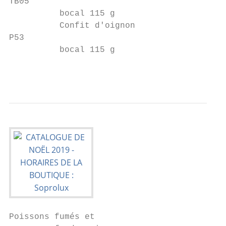
TB05                                       
          bocal 115 g

          Confit d'oignon

P53                                        
          bocal 115 g

                                          
Poissons fumés et
