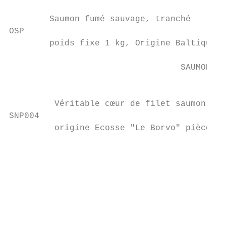
                                           
        Saumon fumé sauvage, tranché       
OSP

        poids fixe 1 kg, Origine Baltique  
                                  SAUMON FU
                                           
         Véritable cœur de filet saumon fum
SNP004                                     
         origine Ecosse "Le Borvo" pièce 40
                                           
                                           
                                           
                                           
                                           
                                           
                                           