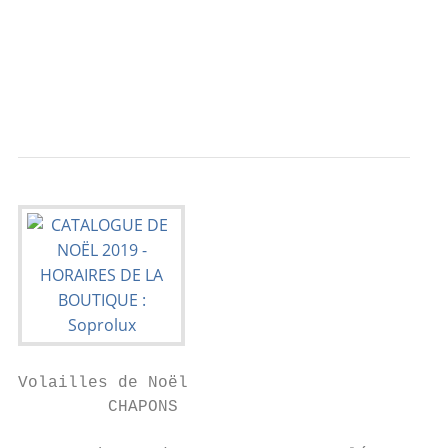
                                           
                                           
                                           
                                           
Volailles de Noël

         CHAPONS                           