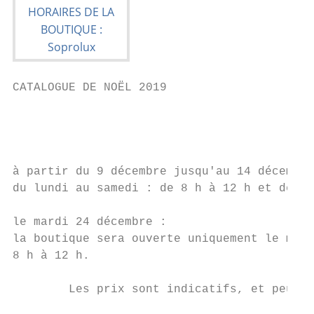
CATALOGUE DE NOËL 2019

                                         HO
                                         du
                                           
à partir du 9 décembre jusqu'au 14 décembre
du lundi au samedi : de 8 h à 12 h et de 14
le mardi 24 décembre :                     
la boutique sera ouverte uniquement le mati
8 h à 12 h.

        Les prix sont indicatifs, et peuven