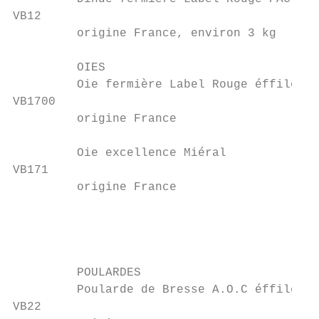
VB12

         origine France, environ 3 kg      
         OIES

         Oie fermière Label Rouge éffilée  
VB1700

         origine France                    
                                           
         Oie excellence Miéral             
VB171

         origine France

                                           
                                           
                                           
         POULARDES

         Poularde de Bresse A.O.C éffilée  
VB22
