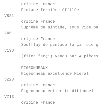
       origine France                      
       Pintade fermière éffilée            
VB21                                       
       origine France                      
       Suprême de pintade, sous vide par 4 
V45                                        
       origine France                      
       Soufflay de pintade farçi foie gras 
V190                                       
       (filet farçi) vendu par 4 pièces    
       PIGEONNEAUX

       Pigeonneau excellence Miéral        
VZ23                                       
       origine France                      
       Pigeonneau entier traditionnel      
VZ13                                       
       origine France                      