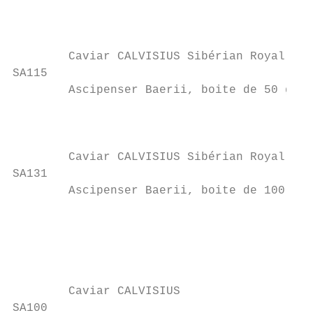
                                           
                                           
                                           
        Caviar CALVISIUS Sibérian Royal    
SA115

        Ascipenser Baerii, boite de 50 g

                                           
                                           
                                           
        Caviar CALVISIUS Sibérian Royal    
SA131

        Ascipenser Baerii, boite de 100 g

                                           
                                           
                                           
                                           
        Caviar CALVISIUS                   
SA100
