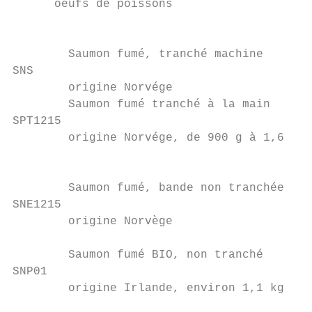
      oeufs de poissons

                                           
        Saumon fumé, tranché machine       
SNS                                        
        origine Norvége                    
        Saumon fumé tranché à la main      
SPT1215

        origine Norvége, de 900 g à 1,6 kg

                                           
                                           
        Saumon fumé, bande non tranchée

SNE1215

        origine Norvège

                                           
        Saumon fumé BIO, non tranché

SNP01

        origine Irlande, environ 1,1 kg

                                           