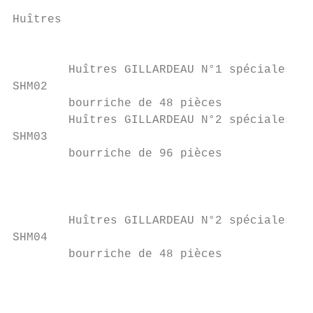
Huîtres

                                           
        Huîtres GILLARDEAU N°1 spéciales   
SHM02                                      
        bourriche de 48 pièces             
        Huîtres GILLARDEAU N°2 spéciales   
SHM03

        bourriche de 96 pièces

                                           
                                           
                                           
        Huîtres GILLARDEAU N°2 spéciales   
SHM04

        bourriche de 48 pièces

                                           
                                           