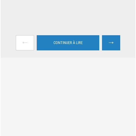
←
→
CONTINUER À LIRE