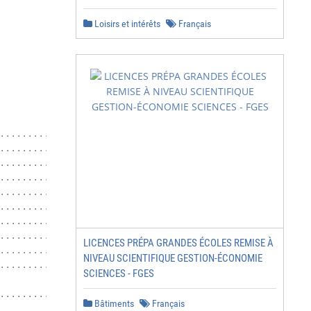
Loisirs et intérêts
Français
......................... 4

........................................ 4

................................... 4

.......... 6

................................ 6

................. 6

.............................. 9

............................. 13

LICENCES PRÉPA GRANDES ÉCOLES REMISE À
......................... 15

NIVEAU SCIENTIFIQUE GESTION-ÉCONOMIE
............................ 17

SCIENCES - FGES
......................................... 18

Bâtiments
Français