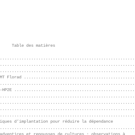
     Table des matières

........................................................
........................................................
........................................................
MT Florad ...............................................
........................................................
-HP2E ..................................................
........................................................
........................................................
........................................................
........................................................
iques d’implantation pour réduire la dépendance

........................................................
adventices et repousses de cultures : observations à
