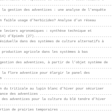
........................................................
 la gestion des adventices : une analyse de l’enquête

........................................................
n faible usage d’herbicides? Analyse d’un réseau

........................................................
e leviers agronomiques : synthèse technique et

14) d’Epieds (27)........................................
ésiduelle dans des systèmes de culture alternatifs à

........................................................
 production agricole dans les systèmes à bas

........................................................
gestion des adventices, à partir de l’objet système de

........................................................
 la flore adventice pour élargir le panel des

s ......................................................
........................................................
n du triticale au lupin blanc d’hiver pour sécuriser

ance des adventices ....................................
 des adventices pour la culture du blé tendre d’hiver

........................................................
rtion de prairies temporaires ...........................