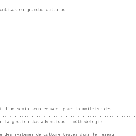
entices en grandes cultures                             
t d’un semis sous couvert pour la maitrise des

........................................................
r la gestion des adventices – méthodologie

........................................................
e des systèmes de culture testés dans le réseau
