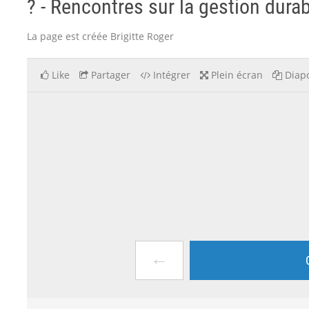
? - Rencontres sur la gestion dura
La page est créée Brigitte Roger
Like
Partager
Intégrer
Plein écran
Diapo
←