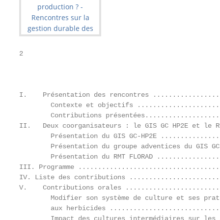
2

                                                   
I.    Présentation des rencontres .................
        Contexte et objectifs .....................
        Contributions présentées...................
II.   Deux coorganisateurs : le GIS GC HP2E et le R
        Présentation du GIS GC-HP2E ...............
        Présentation du groupe adventices du GIS GC
        Présentation du RMT FLORAD ................
III. Programme ....................................
IV. Liste des contributions .......................
V.    Contributions orales ........................
        Modifier son système de culture et ses prat
        aux herbicides ............................
        Impact des cultures intermédiaires sur les 