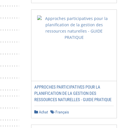
.................................... 21

........................................... 24

......................... 27

........ 30

....................... 33

.............................................. 36

.............................................. 39

APPROCHES PARTICIPATIVES POUR LA
..................... 44

PLANIFICATION DE LA GESTION DES
................ 47

RESSOURCES NATURELLES - GUIDE PRATIQUE
............... 49

Achat
Français
.................................................. 51

........ 53
