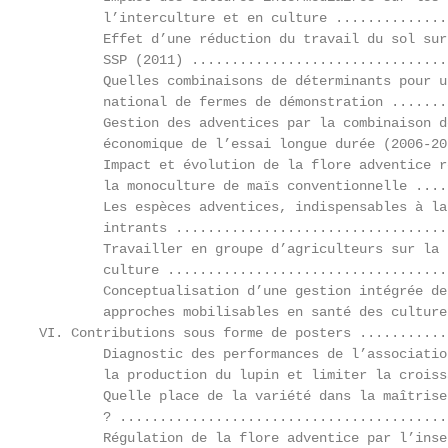
        l’interculture et en culture ..............
        Effet d’une réduction du travail du sol sur
        SSP (2011) ................................
        Quelles combinaisons de déterminants pour u
        national de fermes de démonstration .......
        Gestion des adventices par la combinaison d
        économique de l’essai longue durée (2006-20
        Impact et évolution de la flore adventice r
        la monoculture de maïs conventionnelle ....
        Les espèces adventices, indispensables à la
        intrants ..................................
        Travailler en groupe d’agriculteurs sur la 
        culture ...................................
        Conceptualisation d’une gestion intégrée de
        approches mobilisables en santé des culture
VI. Contributions sous forme de posters ...........
        Diagnostic des performances de l’associatio
        la production du lupin et limiter la croiss
        Quelle place de la variété dans la maîtrise
        ? .........................................
        Régulation de la flore adventice par l’inse