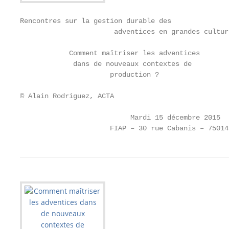
Rencontres sur la gestion durable des

                       adventices en grandes culture
            Comment maîtriser les adventices

             dans de nouveaux contextes de

                      production ?

© Alain Rodriguez, ACTA

                           Mardi 15 décembre 2015

                      FIAP – 30 rue Cabanis – 75014