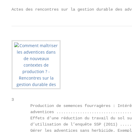
Actes des rencontres sur la gestion durable des adv
3

        Production de semences fourragères : Intérê
        adventices ................................
        Effets d’une réduction du travail du sol su
        d’utilisation de l’enquête SSP (2011) .....
        Gérer les adventices sans herbicide. Exempl