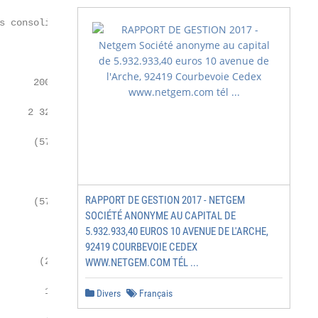
 consolidés

     2007

    2 328

     (570)

         -

RAPPORT DE GESTION 2017 - NETGEM
     (570)

SOCIÉTÉ ANONYME AU CAPITAL DE
5.932.933,40 EUROS 10 AVENUE DE L'ARCHE,
        8

92419 COURBEVOIE CEDEX
      (29)

WWW.NETGEM.COM TÉL ...
       18

Divers
Français