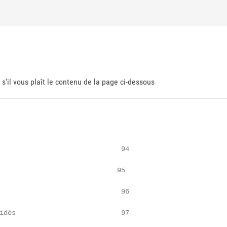
 s'il vous plaît le contenu de la page ci-dessous
                              94

                             95

                              96

idés                          97
