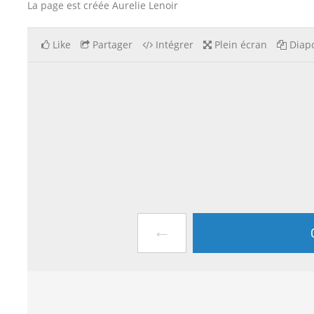
La page est créée Aurelie Lenoir
Like
Partager
Intégrer
Plein écran
Diapo
←