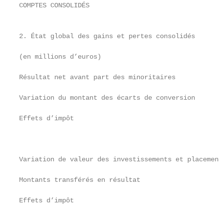
COMPTES CONSOLIDÉS

                                                   
2. État global des gains et pertes consolidés

(en millions d’euros)                              
Résultat net avant part des minoritaires           
Variation du montant des écarts de conversion      
Effets d’impôt                                     
                                                   
Variation de valeur des investissements et placemen
Montants transférés en résultat                    
Effets d’impôt                                     