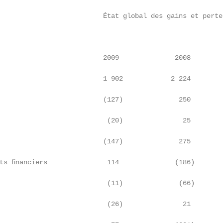
                          État global des gains et pertes
                          2009              2008         
                          1 902            2 224         
                          (127)              250         
                           (20)               25         
                          (147)              275         
ts ﬁnanciers               114              (186)        
                           (11)              (66)        
                           (26)               21         