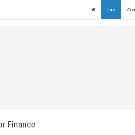
Maison
Lire
Cré
or Finance