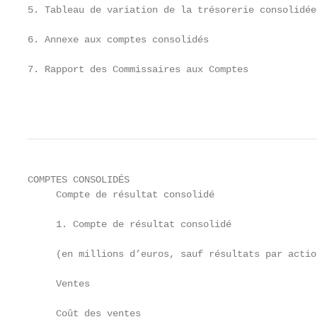
5. Tableau de variation de la trésorerie consolidée
6. Annexe aux comptes consolidés                   
7. Rapport des Commissaires aux Comptes            
                                                   
COMPTES CONSOLIDÉS

     Compte de résultat consolidé

     1. Compte de résultat consolidé

     (en millions d’euros, sauf résultats par actio
     Ventes                                        
     Coût des ventes                               