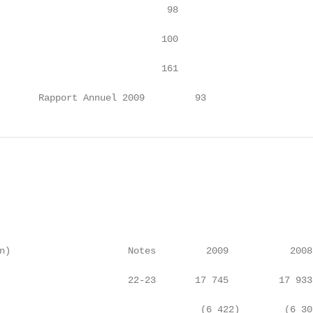
                              98

                             100

                             161

       Rapport Annuel 2009         93
n)                     Notes         2009           2008 
                       22-23       17 745         17 933 
                                    (6 422)        (6 30