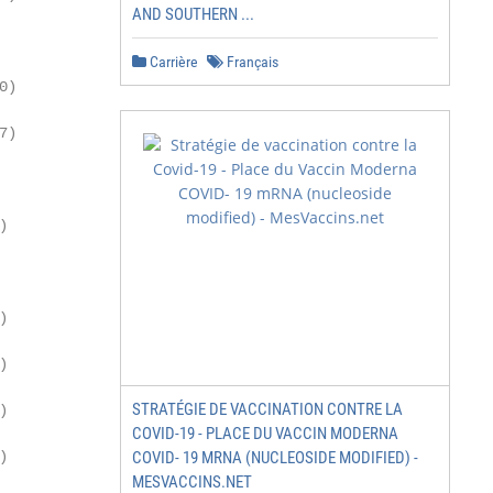
AND SOUTHERN ...
        11 185

Carrière
Français
0)        (6 118)

7)        (1 457)

         3 610

)          (117)

         3 493

)          (272)

)           (45)

STRATÉGIE DE VACCINATION CONTRE LA
)          (317)

COVID-19 - PLACE DU VACCIN MODERNA
)          (855)

COVID- 19 MRNA (NUCLEOSIDE MODIFIED) -
MESVACCINS.NET