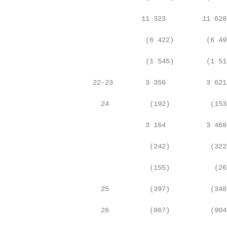
                                   11 323         11 628 
                                    (6 422)        (6 49
                                    (1 545)        (1 51
                       22-23        3 356          3 621 
                         24          (192)          (153
                                    3 164          3 468 
                                     (242)          (322
                                     (155)           (26
                         25          (397)          (348
                         26          (867)          (904