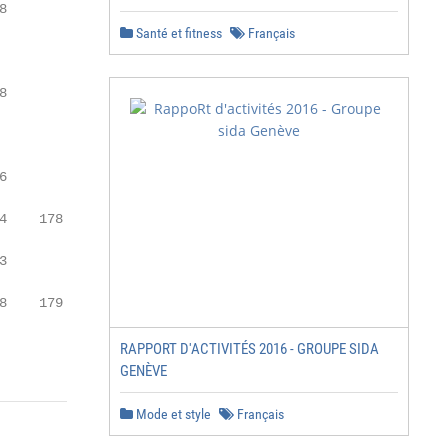
8              7

Santé et fitness
Français
         2 328

8          1 448

           880

6           4,94

4    178 147 605

3           4,86

8    179 109 815

RAPPORT D'ACTIVITÉS 2016 - GROUPE SIDA
GENÈVE
Mode et style
Français