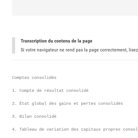
Transcription du contenu de la page
Si votre navigateur ne rend pas la page correctement, lisez
Comptes consolidés

1. Compte de résultat consolidé                    
2. État global des gains et pertes consolidés      
3. Bilan consolidé                                 
4. Tableau de variation des capitaux propres consol