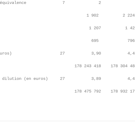
équivalence               7              2              
                                    1 902          2 224 
                                     1 207          1 42
                                      695            796 
uros)                    27           3,90           4,4
                               178 243 418    178 304 48
 dilution (en euros)     27           3,89           4,4
                               178 475 792    178 932 17