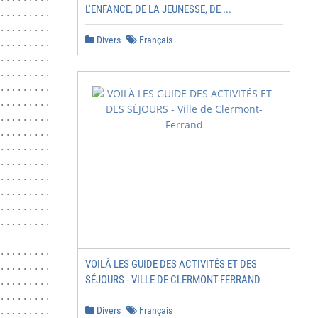
L'ENFANCE, DE LA JEUNESSE, DE ...
......................... 3

........................................... 3

Divers
Français
.............................................. 4

.................... 6

......................... 7

................. 8

....................... 8

...................................... 8

.................... 9

...................... 11

....................... 11

......................................... 11

............................................ 12

.................. 13

.................. 14

................ 15

VOILÀ LES GUIDE DES ACTIVITÉS ET DES
....................... 15

SÉJOURS - VILLE DE CLERMONT-FERRAND
......................................... 15

............................................ 15

Divers
Français
.................. 16
