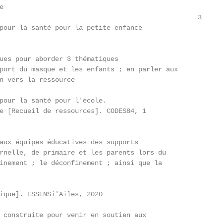


                                                  3

pour la santé pour la petite enfance

ues pour aborder 3 thématiques

port du masque et les enfants ; en parler aux

n vers la ressource

pour la santé pour l'école.

e [Recueil de ressources]. CODES84, 1

aux équipes éducatives des supports

rnelle, de primaire et les parents lors du

inement ; le déconfinement ; ainsi que la

ique]. ESSENSi'Ailes, 2020

 construite pour venir en soutien aux
