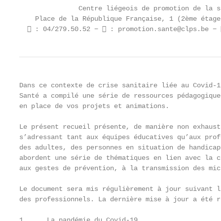
               Centre liégeois de promotion de la sa
    Place de la République Française, 1 (2ème étage
   : 04/279.50.52 −  : promotion.sante@clps.be − 
Dans ce contexte de crise sanitaire liée au Covid-1
Santé a compilé une série de ressources pédagogique
en place de vos projets et animations.

Le présent recueil présente, de manière non exhaust
s’adressant tant aux équipes éducatives qu’aux prof
des adultes, des personnes en situation de handicap
abordent une série de thématiques en lien avec la c
aux gestes de prévention, à la transmission des mic
Le document sera mis régulièrement à jour suivant l
des professionnels. La dernière mise à jour a été r
1.     La pandémie du Covid-19 ....................