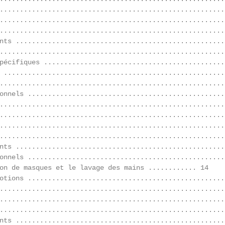
........................................................
........................................................
........................................................
nts ....................................................
........................................................
pécifiques .............................................
 .......................................................
........................................................
onnels .................................................
........................................................
........................................................
........................................................
........................................................
nts ....................................................
onnels .................................................
on de masques et le lavage des mains ............ 14

otions .................................................
........................................................
........................................................
........................................................
nts ....................................................