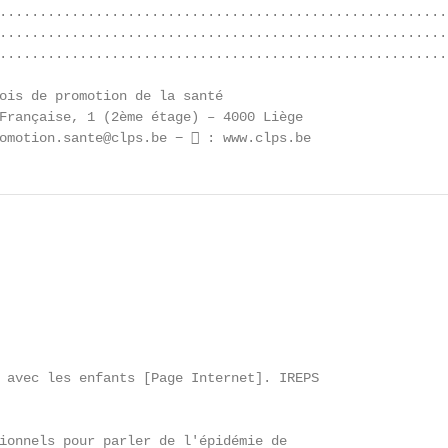
........................................................
........................................................
........................................................
ois de promotion de la santé

Française, 1 (2ème étage) – 4000 Liège

omotion.sante@clps.be −  : www.clps.be
 avec les enfants [Page Internet]. IREPS

ionnels pour parler de l'épidémie de
