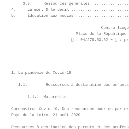
     3.3.     Ressources générales ................
4.     La mort & le deuil .........................
5.     Éducation aux médias .......................
                                       Centre liége
                            Place de la République 
                           : 04/279.50.52 −  : pr
1. La pandémie du Covid-19

   1.1.        Ressources à destination des enfants

       1.1.1. Maternelle

Coronavirus Covid-19. Des ressources pour en parler
Pays de la Loire, 21 août 2020

Ressources à destination des parents et des profess