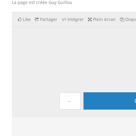
La page est créée Guy Guillou
Like
Partager
Intégrer
Plein écran
Diapo
←