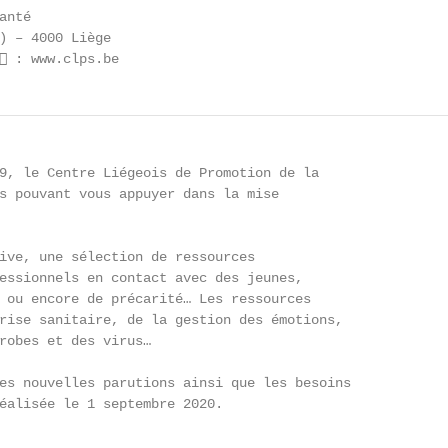
nté

) – 4000 Liège

 : www.clps.be
9, le Centre Liégeois de Promotion de la

s pouvant vous appuyer dans la mise

ive, une sélection de ressources

essionnels en contact avec des jeunes,

 ou encore de précarité… Les ressources

rise sanitaire, de la gestion des émotions,

robes et des virus…

es nouvelles parutions ainsi que les besoins

éalisée le 1 septembre 2020.                            
........................................................