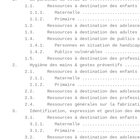
     1.1.     Ressources à destination des enfants 
       1.1.1.    Maternelle .......................
       1.1.2.    Primaire .........................
     1.2.     Ressources à destination des adolesce
     1.3.     Ressources à destination des adultes 
     1.4.     Ressources à destination de publics s
       1.4.1.    Personnes en situation de handicap
       1.4.2.    Publics vulnérables ..............
     1.5.     Ressources à destination des professi
2.     Hygiène des mains & gestes préventifs ......
     2.1.     Ressources à destination des enfants 
       2.1.1.    Maternelle .......................
       2.1.2.    Primaire .........................
     2.2.     Ressources à destination des adolesce
     2.3.     Ressources à destination des professi
     2.4.     Ressources générales sur la fabricati
3.     Identification, expression et gestion des ém
     3.1.     Ressources à destination des enfants 
       3.1.1.    Maternelle .......................
       3.1.2.    Primaire .........................
     3.2.     Ressources à destination des adolesce