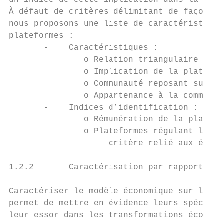
un indice de cette implication dans la prod
À défaut de critères délimitant de façon ne
nous proposons une liste de caractéristique
plateformes :

       -    Caractéristiques :

               o Relation triangulaire entr
               o Implication de la platefor
               o Communauté reposant sur un
               o Appartenance à la communau
       -    Indices d’identification :

               o Rémunération de la platefo
               o Plateformes régulant l’acc
                    critère relié aux échan
1.2.2       Caractérisation par rapport aux
Caractériser le modèle économique sur leque
permet de mettre en évidence leurs spécific
leur essor dans les transformations économi