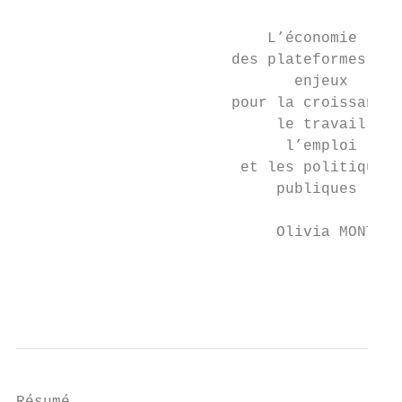
                            L’économie

                        des plateformes :

                               enjeux

                        pour la croissance,

                             le travail,

                              l’emploi

                         et les politiques

                             publiques

                             Olivia MONTEL 
                                           
                                           