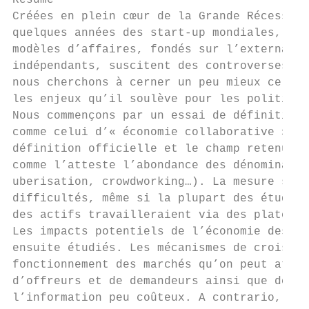
Résumé

Créées en plein cœur de la Grande Récession
quelques années des start-up mondiales, sym
modèles d’affaires, fondés sur l’externalis
indépendants, suscitent des controverses ré
nous cherchons à cerner un peu mieux ce phé
les enjeux qu’il soulève pour les politique
Nous commençons par un essai de définition 
comme celui d’« économie collaborative » do
définition officielle et le champ retenu pa
comme l’atteste l’abondance des dénominatio
uberisation, crowdworking…). La mesure stat
difficultés, même si la plupart des études 
des actifs travailleraient via des platefor
Les impacts potentiels de l’économie des pl
ensuite étudiés. Les mécanismes de croissan
fonctionnement des marchés qu’on peut atten
d’offreurs et de demandeurs ainsi que de l’
l’information peu coûteux. A contrario, les