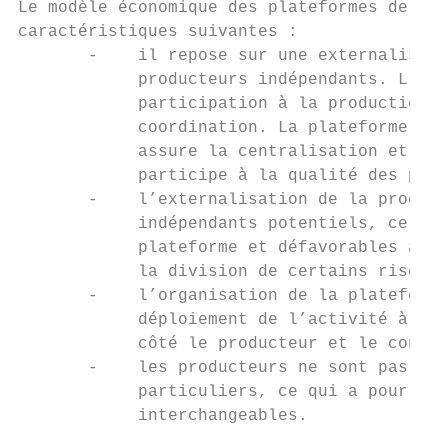
Le modèle économique des plateformes de bie
caractéristiques suivantes :

       -    il repose sur une externalisati
            producteurs indépendants. L’act
            participation à la production d
            coordination. La plateforme met
            assure la centralisation et la 
            participe à la qualité des pres
       -    l’externalisation de la product
            indépendants potentiels, ce qui
            plateforme et défavorables aux 
            la division de certains risques
       -    l’organisation de la plateforme
            déploiement de l’activité à gra
            côté le producteur et le consom
       -    les producteurs ne sont pas néc
            particuliers, ce qui a pour con
            interchangeables.
