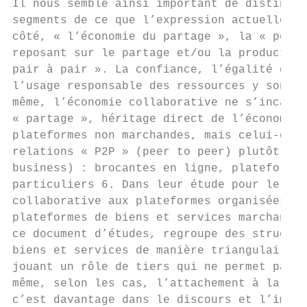
Il nous semble ainsi important de distingue
segments de ce que l’expression actuelle d’
côté, « l’économie du partage », la « peer-
reposant sur le partage et/ou la production
pair à pair ». La confiance, l’égalité des 
l’usage responsable des ressources y sont c
même, l’économie collaborative ne s’incarne
« partage », héritage direct de l’économie 
plateformes non marchandes, mais celui-ci s
relations « P2P » (peer to peer) plutôt que
business) : brocantes en ligne, plateformes
particuliers 6. Dans leur étude pour le Cre
collaborative aux plateformes organisées se
plateformes de biens et services marchands,
ce document d’études, regroupe des structur
biens et services de manière triangulaire, 
jouant un rôle de tiers qui ne permet pas d
même, selon les cas, l’attachement à la con
c’est davantage dans le discours et l’imagi