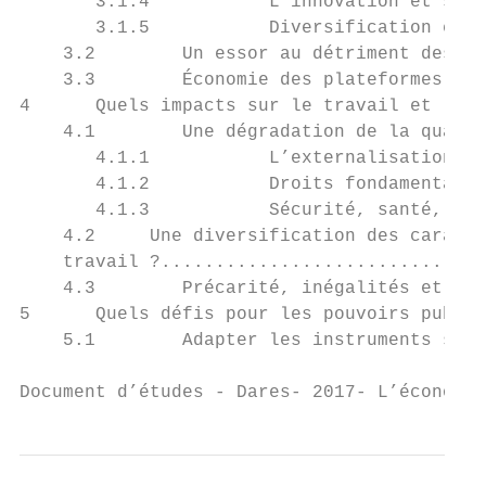
       3.1.4           L’innovation et ses 
       3.1.5           Diversification et r
    3.2        Un essor au détriment des ac
    3.3        Économie des plateformes et 
4      Quels impacts sur le travail et l’em
    4.1        Une dégradation de la qualit
       4.1.1           L’externalisation de
       4.1.2           Droits fondamentaux 
       4.1.3           Sécurité, santé, ris
    4.2     Une diversification des caracté
    travail ?..............................
    4.3        Précarité, inégalités et pol
5      Quels défis pour les pouvoirs public
    5.1        Adapter les instruments stat
Document d’études - Dares- 2017- L’économie