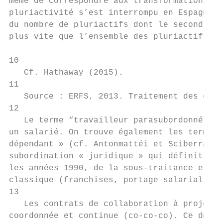
même de correspondre aux transformations qu
pluriactivité s’est interrompu en Espagne e
du nombre de pluriactifs dont le second emp
plus vite que l’ensemble des pluriactifs au
10

   Cf. Hathaway (2015).

11

   Source : ERFS, 2013. Traitement des donn
12

   Le terme “travailleur parasubordonné” se
un salarié. On trouve également les termes 
dépendant » (cf. Antonmattéi et Sciberras, 
subordination « juridique » qui définit le 
les années 1990, de la sous-traitance et d’
classique (franchises, portage salarial, et
13

   Les contrats de collaboration à projet (
coordonnée et continue (co-co-co). Ce derni