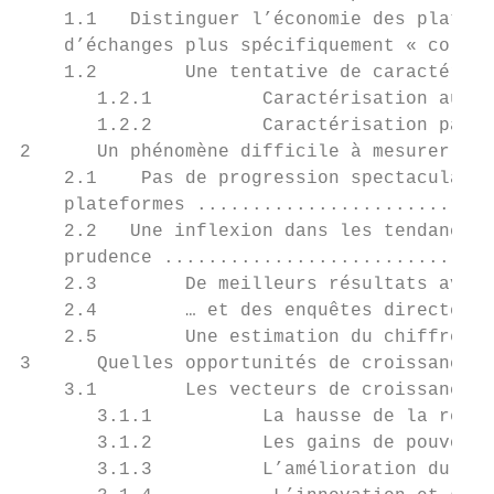
    1.1   Distinguer l’économie des platefo
    d’échanges plus spécifiquement « collab
    1.2        Une tentative de caractérisa
       1.2.1          Caractérisation au se
       1.2.2          Caractérisation par r
2      Un phénomène difficile à mesurer ...
    2.1    Pas de progression spectaculaire
    plateformes ...........................
    2.2   Une inflexion dans les tendances 
    prudence ..............................
    2.3        De meilleurs résultats avec 
    2.4        … et des enquêtes directes .
    2.5        Une estimation du chiffre d’
3      Quelles opportunités de croissance ?
    3.1        Les vecteurs de croissance .
       3.1.1          La hausse de la renta
       3.1.2          Les gains de pouvoir 
       3.1.3          L’amélioration du fon