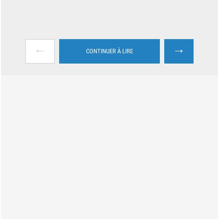
←
→
CONTINUER À LIRE