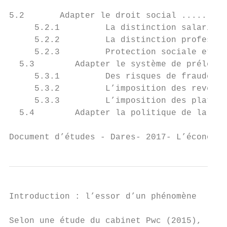
5.2       Adapter le droit social .........
     5.2.1         La distinction salariés/
     5.2.2         La distinction professio
     5.2.3         Protection sociale et sé
  5.3        Adapter le système de prélèvem
     5.3.1         Des risques de fraude so
     5.3.2         L’imposition des revenus
     5.3.3         L’imposition des platefo
  5.4        Adapter la politique de la con
Document d’études - Dares- 2017- L’économi
Introduction : l’essor d’un phénomène

Selon une étude du cabinet Pwc (2015), l’éc