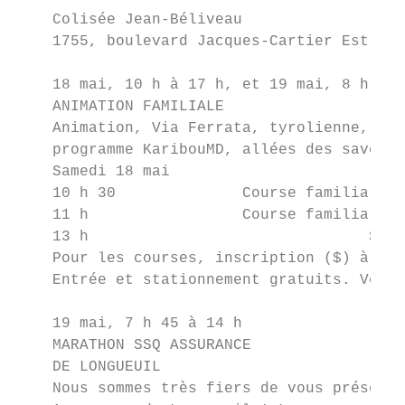
    Colisée Jean-Béliveau                  
    1755, boulevard Jacques-Cartier Est

    18 mai, 10 h à 17 h, et 19 mai, 8 h à 1
    ANIMATION FAMILIALE

    Animation, Via Ferrata, tyrolienne, par
    programme KaribouMD, allées des saveurs
    Samedi 18 mai

    10 h 30              Course familiale d
    11 h                 Course familiale d
    13 h		               Spectacle BAM eXplosion

    Pour les courses, inscription ($) à mar
    Entrée et stationnement gratuits. Venez
    19 mai, 7 h 45 à 14 h

    MARATHON SSQ ASSURANCE

    DE LONGUEUIL

    Nous sommes très fiers de vous présente