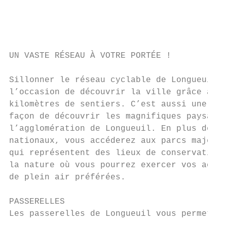
                                           
                                           
                                           
UN VASTE RÉSEAU À VOTRE PORTÉE !           
                                           
Sillonner le réseau cyclable de Longueuil o
l’occasion de découvrir la ville grâce aux 
kilomètres de sentiers. C’est aussi une bel
façon de découvrir les magnifiques paysages
l’agglomération de Longueuil. En plus des p
nationaux, vous accéderez aux parcs majeurs
qui représentent des lieux de conservation 
la nature où vous pourrez exercer vos activ
de plein air préférées.                    
                                           
PASSERELLES

Les passerelles de Longueuil vous permetten
                                           