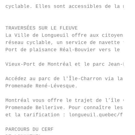
cyclable. Elles sont accessibles de la mi-a
                                           
                                           
TRAVERSÉES SUR LE FLEUVE

La Ville de Longueuil offre aux citoyens, p
réseau cyclable, un service de navette fluv
Port de plaisance Réal-Bouvier vers le

                                           
Vieux-Port de Montréal et le parc Jean-Drap
                                           
Accédez au parc de l'Île-Charron via la    
Promenade René-Lévesque.

                                           
Montréal vous offre le trajet de l’île Char
Promenade Bellerive. Pour connaître les hor
et la tarification : longueuil.quebec/fleuv
PARCOURS DU CERF                           