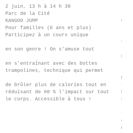
2 juin, 13 h à 14 h 30

Parc de la Cité

KANGOO JUMP                            CONF
Pour familles (6 ans et plus)

Participez à un cours unique

                                       9 ma
en son genre ! On s'amuse tout

                                       Parc
en s'entraînant avec des bottes

trampolines, technique qui permet

                                       MYTH
de brûler plus de calories tout en     L’EN
réduisant de 80 % l'impact sur tout    Pour
le corps. Accessible à tous !          Fait
                                       l’en
                                       Luss
                                       dont
                                       musc