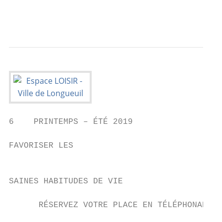
                                           
                                           
6    PRINTEMPS – ÉTÉ 2019

FAVORISER LES                              
                                           
                                           
SAINES HABITUDES DE VIE                    
                                           
      RÉSERVEZ VOTRE PLACE EN TÉLÉPHONANT A