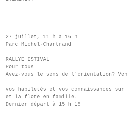
                                           
                                           
                                           
                                           
27 juillet, 11 h à 16 h                    
Parc Michel-Chartrand                      
                                           
RALLYE ESTIVAL

Pour tous                                  
Avez-vous le sens de l’orientation? Venez t
                                           
vos habiletés et vos connaissances sur la f
et la flore en famille.                    
Dernier départ à 15 h 15                   
                                           
                                           
                                           
                                           