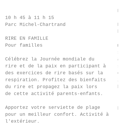
                                           
                                       Pour
10 h 45 à 11 h 15                          
Parc Michel-Chartrand                  Du c
                                       bleu
RIRE EN FAMILLE                            
Pour familles                          mant
                                       soit
Célébrez la Journée mondiale du        anim
rire et de la paix en participant à    saur
des exercices de rire basés sur la     expl
respiration. Profitez des bienfaits    impr
du rire et propagez la paix lors       bête
de cette activité parents-enfants.         
                                       l’ar
Apportez votre serviette de plage      pour
pour un meilleur confort. Activité à       
l'extérieur.
