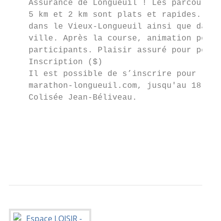
    Assurance de Longueuil ! Les parcours u
    5 km et 2 km sont plats et rapides. On 
    dans le Vieux-Longueuil ainsi que dans 
    ville. Après la course, animation pour 
    participants. Plaisir assuré pour petit
    Inscription ($)

    Il est possible de s’inscrire pour l’un
    marathon-longueuil.com, jusqu'au 18 mai
    Colisée Jean-Béliveau.

                                           
                                           
                                           