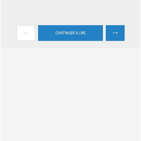
←
→
CONTINUER À LIRE