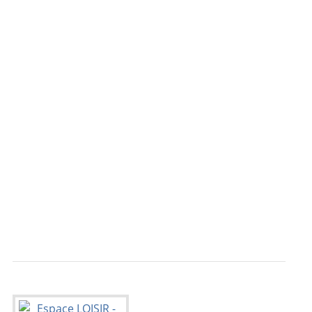
                                           
                                           
                                           
                                           
                                           
                                           
                                           
                                           
                                           
                                           
                                           
                                           
                                           