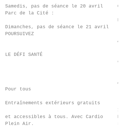
Samedis, pas de séance le 20 avril     OBJE
Parc de la Cité :                          
                                       Pour
Dimanches, pas de séance le 21 avril       
POURSUIVEZ

                                       Appr
                                           
LE DÉFI SANTÉ

                                       et f
                                           
                                           
                                       Avec
Pour tous                                  
                                           
Entraînements extérieurs gratuits

                                       11 a
et accessibles à tous. Avec Cardio     Parc
Plein Air.                             sect