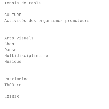
Tennis de table                            
CULTURE

Activités des organismes promoteurs

                                           
Arts visuels                               
Chant                                      
Danse                                      
Multidisciplinaire                         
Musique                                    
                                           
Patrimoine                                 
Théâtre                                    
LOISIR

                                           