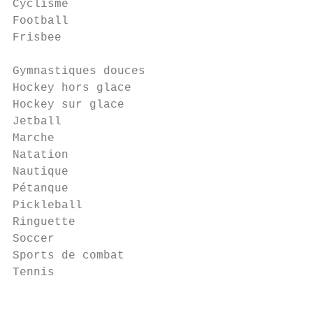
Cyclisme                                   
Football                                   
Frisbee                                    
                                           
Gymnastiques douces                        
Hockey hors glace                          
Hockey sur glace                           
Jetball                                    
Marche                                     
Natation                                   
Nautique                                   
Pétanque                                   
Pickleball                                 
Ringuette                                  
Soccer                                     
Sports de combat                           
Tennis                                     
                                           