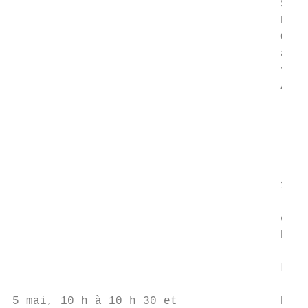
                                       SOIR
                                       Pour
                                       Obse
                                       astr
                                       vous
                                       Appo
                                           
                                          
                                           
                                           
                                           
                                       17 a
                                           
                                       et 1
                                       Parc
                                           
                                       LE M
                                           
5 mai, 10 h à 10 h 30 et               ET A