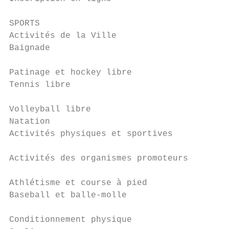
                                           
SPORTS                                     
Activités de la Ville                      
Baignade                                   
                                           
Patinage et hockey libre                   
Tennis libre                               
                                           
Volleyball libre                           
Natation                                   
Activités physiques et sportives           
                                           
Activités des organismes promoteurs

                                           
Athlétisme et course à pied                
Baseball et balle-molle                    
                                           
Conditionnement physique                   