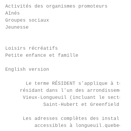
Activités des organismes promoteurs

Aînés                                      
Groupes sociaux                            
Jeunesse                                   
                                           
Loisirs récréatifs                         
Petite enfance et famille                  
English version                            
       Le terme RÉSIDENT s’applique à tout 
     résidant dans l’un des arrondissements
      Vieux-Longueuil (incluant le secteur 
             Saint-Hubert et Greenfield Par
      Les adresses complètes des installati
          accessibles à longueuil.quebec/lo