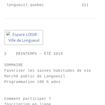
 longueuil.quebec                311
2    PRINTEMPS – ÉTÉ 2019

SOMMAIRE

Favoriser les saines habitudes de vie      
Marché public de Longueuil

Programmation 100 % ados

                                           
                                           
Comment participer ?                       
Inscription en ligne                       