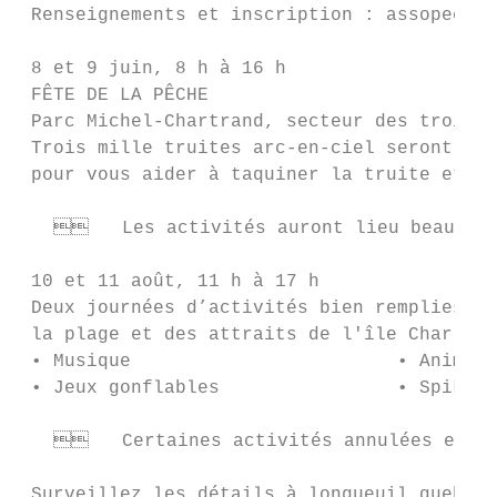
 Renseignements et inscription : assopechel
 8 et 9 juin, 8 h à 16 h

 FÊTE DE LA PÊCHE

 Parc Michel-Chartrand, secteur des trois l
 Trois mille truites arc-en-ciel seront ens
 pour vous aider à taquiner la truite et an
      Les activités auront lieu beau tem
 10 et 11 août, 11 h à 17 h

 Deux journées d’activités bien remplies po
 la plage et des attraits de l'île Charron.

 • Musique                        • Animati
 • Jeux gonflables                • Spikeball		           • Planche à pag
      Certaines activités annulées en ca
 Surveillez les détails à longueuil.quebec/