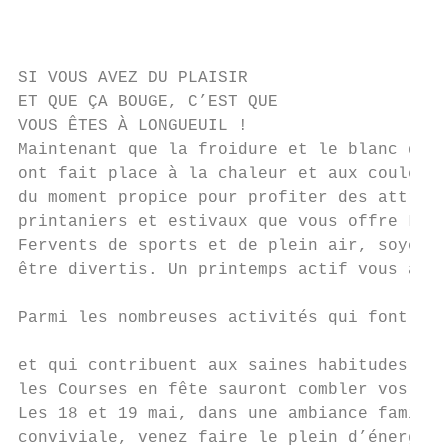
                                           
SI VOUS AVEZ DU PLAISIR

ET QUE ÇA BOUGE, C’EST QUE

VOUS ÊTES À LONGUEUIL !

Maintenant que la froidure et le blanc de l
ont fait place à la chaleur et aux couleurs
du moment propice pour profiter des attrait
printaniers et estivaux que vous offre Long
Fervents de sports et de plein air, soyez p
être divertis. Un printemps actif vous atte
                                           
Parmi les nombreuses activités qui font bou
                                           
et qui contribuent aux saines habitudes de 
les Courses en fête sauront combler vos att
Les 18 et 19 mai, dans une ambiance familia
conviviale, venez faire le plein d’énergie 