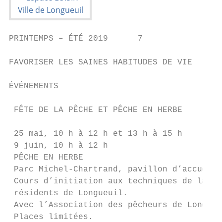
PRINTEMPS – ÉTÉ 2019      7

FAVORISER LES SAINES HABITUDES DE VIE

ÉVÉNEMENTS

 FÊTE DE LA PÊCHE ET PÊCHE EN HERBE

 25 mai, 10 h à 12 h et 13 h à 15 h

 9 juin, 10 h à 12 h

 PÊCHE EN HERBE		                                       Pour 9 à 12 ans

 Parc Michel-Chartrand, pavillon d’accueil

 Cours d’initiation aux techniques de la pê
 résidents de Longueuil.

 Avec l’Association des pêcheurs de Longueu
 Places limitées.
