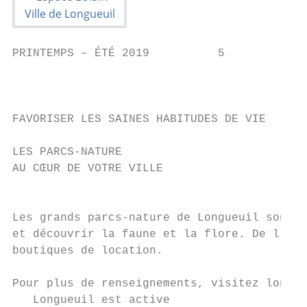
PRINTEMPS – ÉTÉ 2019          5

                                           
FAVORISER LES SAINES HABITUDES DE VIE

LES PARCS-NATURE                           
AU CŒUR DE VOTRE VILLE                     
                                           
                                           
Les grands parcs-nature de Longueuil sont d
et découvrir la faune et la flore. De l’équ
boutiques de location.                     
                                           
Pour plus de renseignements, visitez longue
   Longueuil est active
