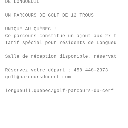
DE LONGUEUIL

                                           
UN PARCOURS DE GOLF DE 12 TROUS            
                                           
UNIQUE AU QUÉBEC !                         
Ce parcours constitue un ajout aux 27 trous
Tarif spécial pour résidents de Longueuil.

                                           
Salle de réception disponible, réservation 
                                           
Réservez votre départ : 450 448-2373       
golf@parcoursducerf.com

                                           
longueuil.quebec/golf-parcours-du-cerf

                                           
                                           
                                           
                                           