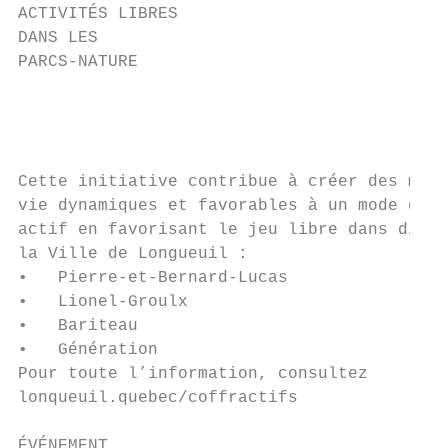
ACTIVITÉS LIBRES

DANS LES

PARCS-NATURE                               
                                           
                                           
                                           
Cette initiative contribue à créer des mili
vie dynamiques et favorables à un mode de v
actif en favorisant le jeu libre dans diver
la Ville de Longueuil :

•   Pierre-et-Bernard-Lucas

•   Lionel-Groulx

•   Bariteau

•   Génération

Pour toute l’information, consultez

lonqueuil.quebec/coffractifs

ÉVÉNEMENT                                  