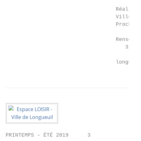
                                   Réalisat
                                   Ville de
                                   Prochain
                                           
                                   Renseign
                                      311  
                                           
                                   longueui
                                           
PRINTEMPS – ÉTÉ 2019      3
